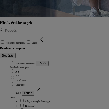
Hírek, érdekességek
Rendezési szempont
Szűrő
Rendezési szempont
Bezárás
Törlés
Rendezési szempont
Rendezési szempont
A-Z
Z-A
Legrégebbi
Legújabb
Törlés
Szűrő
Szűrő
A Toyota megbízhatósága
Biztonság