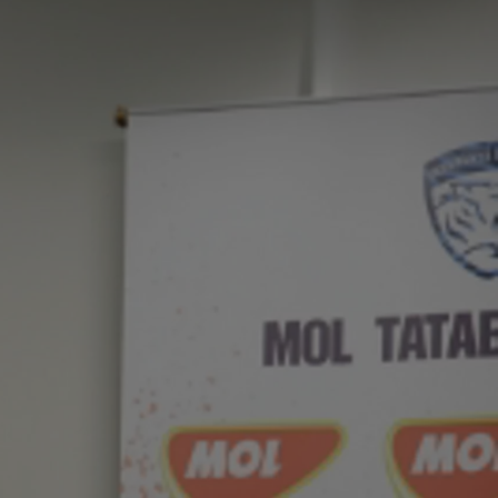
Kiemelt ajánlataink
KINTO One
Tartós bérlet teljes körű szolgáltatások
Márkakereskedő keresése
Kapcsol