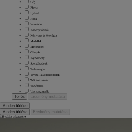
Cég
Flotta
Hybrid
Hírek
Innováció
Koncepcióautók
Környezet és ökológia
Modellek
Motorsport
Olimpia
Rajzverseny
Szolgáltatások
Technológia
Toyota Tulajdonosoknak
Téli tartozékok
Történelem
Üzemanyagcella
Törlés
Eredmény mutatása
Minden törlése
Minden törlése
Eredmény mutatása
129 találat a keresésre
7 700 000 Ft
-tól