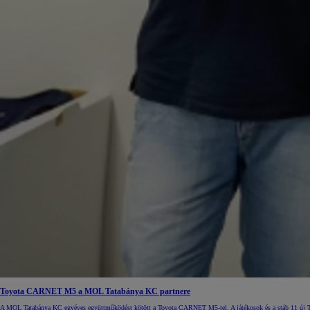
Toyota CARNET M5 a MOL Tatabánya KC partnere
A MOL Tatabánya KC egyéves együttműködést kötött a Toyota CARNET M5-tel. A játékosok és a stáb 11 új To