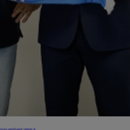
yota személyautót vehetett át.