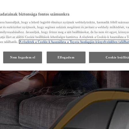
 adatainak biztonsága fontos számunkra
arra használjuk, hogy a lehető legjobb élményt nyújtsuk webhelyünkön, harmadik féltől szárma
kat és eszközöket nyújtsunk, hogy segítsen nekünk megérteni és javítani a webhely működését, va
emélyreszabásához. Javasoljuk, hogy őrizze meg a süti beállításokat, de ha nem ért egyet, könny
atja őket az alábbi Cookie beállítások lehetőségre kattintva. A részletek a Cookie-k használata a 
en találhatók.
A részletek a Cookie-k használata a Toyota honlapján irányelveinkben találha
Nem fogadom el
Elfogadom
Cookie beállít