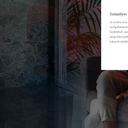
Személyes
A cookie-kat 
szolgáltatáso
hirdetések sz
megváltoztath
irányelveinkb