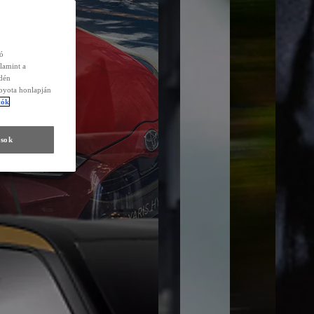
zó
lamint a
edén
Toyota honlapján
tók
ások