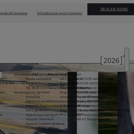
DEALER NAME
reskedő keresése
Jelentkezzen tesztvezetésre!
Járműtartozékok
a11yOpensInNewWindow
Beyond Zero
Motorsport
Auto™
Toyota tartozékok
Let's go beyond
A TOYOTA GAZOO világa
E10 és B10
Modellenkénti tartozék katalógusok
Beyond Zero
TOYOTA GAZOO Racing
a11yOpensInNewWindow
Téli kerék katalógus
a11yOpensInNewWindow
Hibrid elektromos
A sportkocsik története
élre
Vevőszolgálati ajánlatok
Plug-in hibrid elektromos
TOYOTA GAZOO Racing WRC
Biztosítás
Akkumulátoros elektromos
Toyota GR modellek
Szerviz és karbantartás
Üzemanyagcellás elektromos
Toyota GR SPORT modellek
Ingyenes segélyszolgálat 3 év után is
Hidrogén technológia
GR Super Sport
Extra garancia
Stop Smog - Go Hybrid
A Supra története
a11yOpensInNewWindow
ok
Hybrid Szervizprogram
Mi is az a WLTP?
FIA Hosszútávú Világbajnokság
Műszaki információ
GR H2 Racing Concept
Gyakran ismételt kérdések