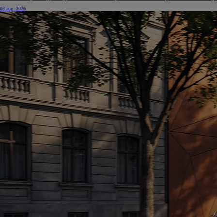
03 aug. 2026
10 020 000 Ft-
tól
Corolla Hatchback
HYBRID