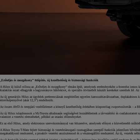
„
Erőteljes és mozgékony” felépítés, új kezelhetőség és biztonsági funkciók
A Hilux új külső stílusa az „Erőteljes és mozgékony” témára épül, amelynek eredményeként a frontrész izmos ki
kialakítás miatt elhagyták a hagyományos hűtőrácsot, és speciális ötvözetből készült kerekeket szereltek fel. Az 
Az új generációs Hilux az ügyfelek preferenciáinak megfelelően egyetlen karosszériaváltozatban, duplakabinos k
érintőképernyővel (akár 12,3”) rendelkezik.
Az összes AWD és terepjáró vezérlőelemet a könnyű kezelhetőség érdekében központilag csoportosították – a BE
Az új Hilux tulajdonosok a MyToyota alkalmazás segítségével hozzáférhetnek a távvezérlési és csatlakoztatott s
valamint a vezetési elemzéseket, például az utazási előzményeket.
Ez az első Hilux, amely elektromos szervokormánnyal van felszerelve, amelynek előnyei a közvetlenebb működt
A Hilux Toyota T-Mate fejlett biztonsági és vezetéstámogató csomagjában szereplő funkciók jelentősen bővültek. Az
megakadályozó rendszerrel, a proaktív vezetési asszisztenssel és a vészmegállító rendszerrel. Az új, vezeték nélkü
Az új funkciók között szerepel (többek között) a holttérfigyelő, a biztonságos kiszállást segítő rendszer és az é