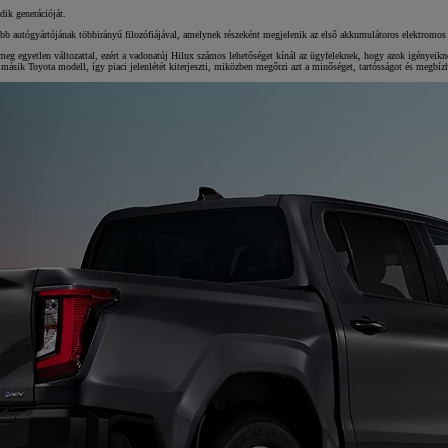
dik generációját.
yobb autógyártójának többirányú filozófiájával, amelynek részeként megjelenik az első akkumulátoros elektromo
g egyetlen változattal, ezért a vadonatúj Hilux számos lehetőséget kínál az ügyfeleknek, hogy azok igényeikne
másik Toyota modell, így piaci jelenlétét kiterjeszti, miközben megőrzi azt a minőséget, tartósságot és megbíz