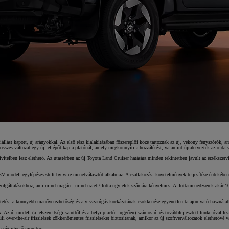
állást kapott, új arányokkal. Az első rész kialakításában főszereplői közé tartoznak az új, vékony fényszórók,
összes változat egy új fellépőt kap a platónál, amely megkönnyíti a hozzáférést, valamint újratervezték az oldals
ivitelben lesz elérhető. Az utastérben az új Toyota Land Cruiser hatására minden tekintetben javult az érzéksze
V modell egylépéses shift-by-wire menetválasztót alkalmaz. A csatlakozási követelmények teljesítése érdekében
zolgáltatásokhoz, ami mind magán-, mind üzleti/flotta ügyfelek számára kényelmes. A flottamenedzserek akár 10 j
etés, a könnyebb manőverezhetőség és a visszarúgás kockázatának csökkenése egyenetlen talajon való használat
 új modell (a felszereltségi szinttől és a helyi piactól függően) számos új és továbbfejlesztett funkcióval lesz 
li over-the-air frissítések zökkenőmentes frissítéseket biztosítanak, amikor az új szoftverváltozatok elérhetővé v
berségfigyelő monitor.