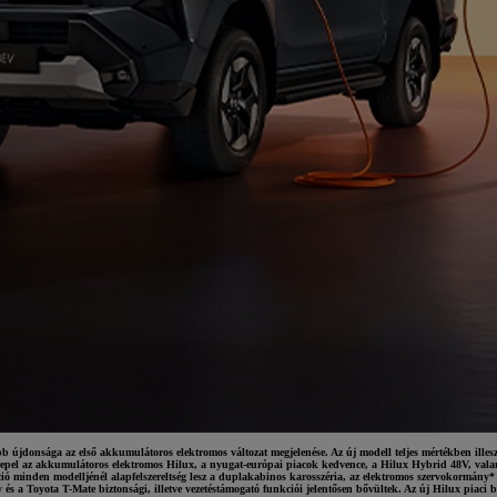
újdonsága az első akkumulátoros elektromos változat megjelenése. Az új modell teljes mértékben illeszke
repel az akkumulátoros elektromos Hilux, a nyugat-európai piacok kedvence, a Hilux Hybrid 48V, valami
ió minden modelljénél alapfelszereltség lesz a duplakabinos karosszéria, az elektromos szervokormány* és
ny és a Toyota T-Mate biztonsági, illetve vezetéstámogató funkciói jelentősen bővültek. Az új Hilux piac