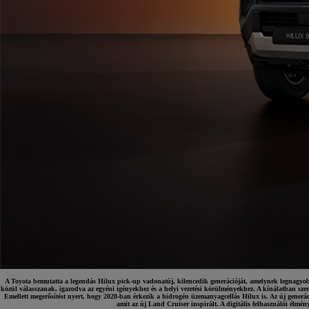
A Toyota bemutatta a legendás Hilux pick-up vadonatúj, kilencedik generációját, amelynek legnagyobb 
közül válasszanak, igazodva az egyéni igényekhez és a helyi vezetési körülményekhez. A kínálatban sze
Emellett megerősítést nyert, hogy 2028-ban érkezik a hidrogén üzemanyagcellás Hilux is. Az új generác
amit az új Land Cruiser inspirált. A digitális felhasználói élmé
7 700 000 Ft
-tól