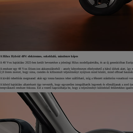
A Hilux Hybrid 48V: elektromos, sokoldalú, mindenre képes
A 48 V-os hajtáslánc 2025-ben került bevezetésre a jelenlegi Hilux modellpalettába, és az új generációban Euró
A rendszer egy 48 V-os lítium-ion akkumulátorból – amely kényelmesen elhelyezhető a hátsó ülések alatt, így 
10 020 000 Ft-
tól
2,8 literes motort, hogy sima, csendes és kifinomult teljesítményt nyújtson mind közúti, mind offroad használa
Corolla Hatchback
A kiváló teherbírás megmarad: akár egy tonna hasznos teher szállítható, míg a fékezett utánfutóra vonatkozó von
HYBRID
A hibrid hajtáslánc alkatrészeit úgy tervezték, hogy egyszerűen integrálhatók legyenek és ellenálljanak a zord
terepválasztó rendszer fokozza. Ezt a vezető kapcsolhatja be, hogy a teljesítményt különböző felületekhez igazí