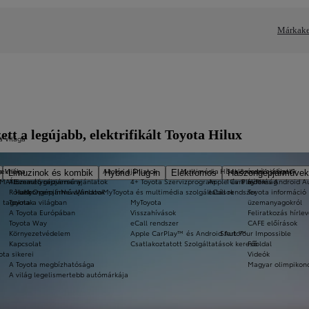
Márkake
tt a legújabb, elektrifikált Toyota Hilux
a Világa
a Világa
eknek
Akciós ajánlatok
Multimédia
Hírek & érdekességek
Szalonautó ajánlatok
Limuzinok és kombik
Hybrid Plug-in
Elektromos
Haszongépjárművek
-MATE
Álomautó rajzverseny
Személygépjármű ajánlatok
4+ Toyota Szervizprogram
Apple CarPlay™ és Android 
1 év 8 újdonság
Hírek
Rólunk
Haszongépjármű ajánlatok
a11yOpensInNewWindow
MyToyota és multimédia szolgáltatások
eCall rendszer
Toyota információ 
i tagoknak
Toyota a világban
MyToyota
üzemanyagokról
A Toyota Európában
Visszahívások
Feliratkozás hírlev
Toyota Way
eCall rendszer
CAFE előírások
Környezetvédelem
Apple CarPlay™ és Android Auto™
Start Your Impossible
Kapcsolat
Csatlakoztatott Szolgáltatások kereső
Főoldal
ota sikerei
Videók
A Toyota megbízhatósága
Magyar olimpikon
A világ legelismertebb autómárkája