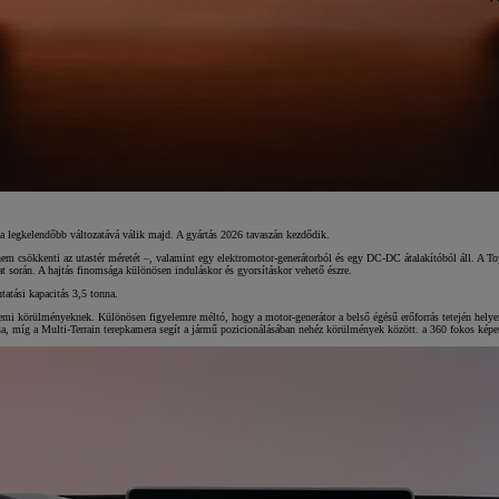
pa legkelendőbb változatává válik majd. A gyártás 2026 tavaszán kezdődik.
nem csökkenti az utastér méretét –, valamint egy elektromotor-generátorból és egy DC-DC átalakítóból áll. A T
t során. A hajtás finomsága különösen induláskor és gyorsításkor vehető észre.
tatási kapacitás 3,5 tonna.
 üzemi körülményeknek. Különösen figyelemre méltó, hogy a motor-generátor a belső égésű erőforrás tetején hely
tsa, míg a Multi-Terrain terepkamera segít a jármű pozicionálásában nehéz körülmények között. a 360 fokos képet