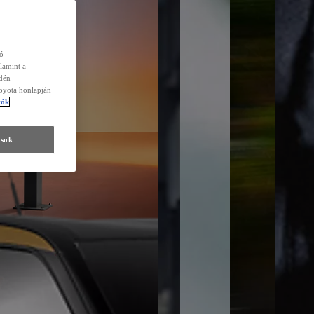
zó
lamint a
edén
Toyota honlapján
tók
ások