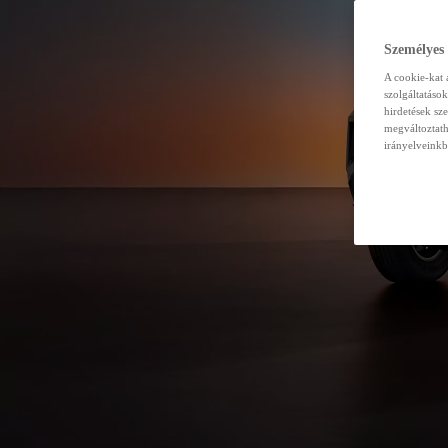
Személyes
A cookie-kat 
szolgáltatáso
hirdetések sz
megváltoztath
irányelveinkb