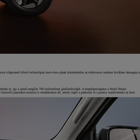
oyota világvezető hibrid technológiai know-how-jának köszönhetően az elektromos rendszer kiválóan támogatja a
ezkedik el, így a jármű megőrzi 700 milliméteres gázlómélységét. A terepképességeket a Multi-Terrain
 biztosító panoráma monitor is rendelkezésre áll, amely segíti a parkolást és a pontos manőverezést az úton.