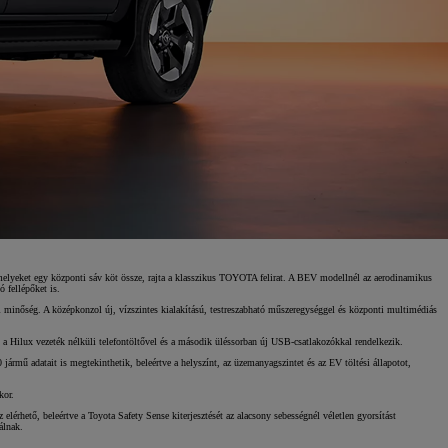
 amelyeket egy központi sáv köt össze, rajta a klasszikus TOYOTA felirat. A BEV modellnél az aerodinamikus
ó fellépőket is.
rvi minőség. A középkonzol új, vízszintes kialakítású, testreszabható műszeregységgel és központi multimédiás
 a Hilux vezeték nélküli telefontöltővel és a második üléssorban új USB-csatlakozókkal rendelkezik.
ármű adatait is megtekinthetik, beleértve a helyszínt, az üzemanyagszintet és az EV töltési állapotot,
kor.
elérhető, beleértve a Toyota Safety Sense kiterjesztését az alacsony sebességnél véletlen gyorsítást
álnak.