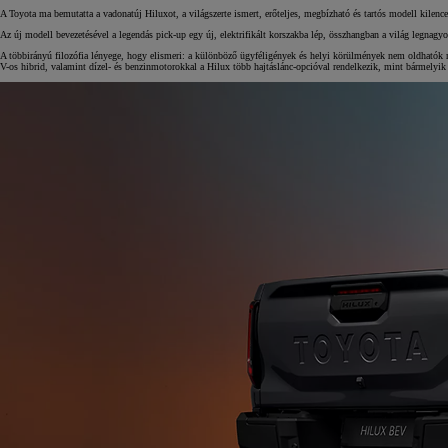
A Toyota ma bemutatta a vadonatúj Hiluxot, a világszerte ismert, erőteljes, megbízható és tartós modell kilence
Az új modell bevezetésével a legendás pick-up egy új, elektrifikált korszakba lép, összhangban a világ legnag
Yaris Cross
HYBRID
A többirányú filozófia lényege, hogy elismeri: a különböző ügyféligények és helyi körülmények nem oldhatók me
V-os hibrid, valamint dízel- és benzinmotorokkal a Hilux több hajtáslánc-opcióval rendelkezik, mint bármelyik 