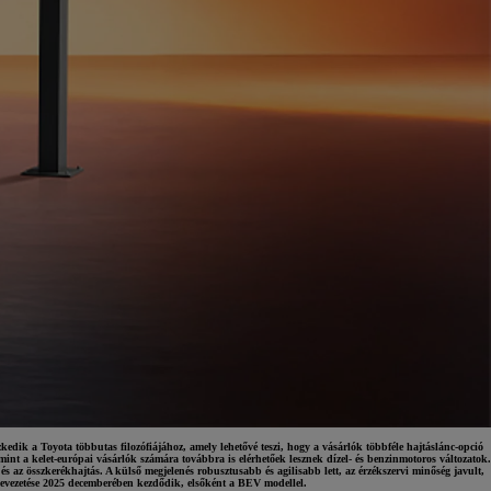
dik a Toyota többutas filozófiájához, amely lehetővé teszi, hogy a vásárlók többféle hajtáslánc-opció
nt a kelet-európai vásárlók számára továbbra is elérhetőek lesznek dízel- és benzinmotoros változatok.
 az összkerékhajtás. A külső megjelenés robusztusabb és agilisabb lett, az érzékszervi minőség javult,
Toyota finanszírozás
i bevezetése 2025 decemberében kezdődik, elsőként a BEV modellel.