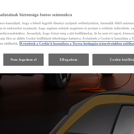
 adatainak biztonsága fontos számunkra
arra használjuk, hogy a lehető legjobb élményt nyújtsuk webhelyünkön, harmadik féltől szárma
kat és eszközöket nyújtsunk, hogy segítsen nekünk megérteni és javítani a webhely működését, va
emélyreszabásához. Javasoljuk, hogy őrizze meg a süti beállításokat, de ha nem ért egyet, könny
atja őket az alábbi Cookie beállítások lehetőségre kattintva. A részletek a Cookie-k használata a 
en találhatók.
A részletek a Cookie-k használata a Toyota honlapján irányelveinkben találha
Nem fogadom el
Elfogadom
Cookie beállít