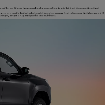
Kiemelt ajánlataink
s modell és egy hidrogén üzemanyagcellás elektromos változat is, mindkettő zéró károsanyag-kibocsátással.
k és a helyi vezetési körülményeknek megfelelően választhassanak. A szélesebb európai kínálatban szereplő 48
hatóságot, amelyek a világ legnépszerűbb pick-upjává tették.
KINTO One
Tartós bérlet teljes körű szolgáltatások
Márkakereskedő keresése
Kapcsol