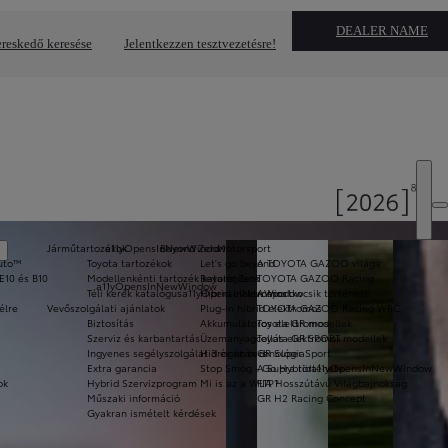
DEALER NAME
reskedő keresése
Jelentkezzen tesztvezetésre!
Járműtartozékok
a11yOpensInNewWindow
Beyond Zero
Motorsport
Auto™
Toyota tartozékok
Let's go beyond
A TOYOTA GAZOO világa
E10 és B10
Modellenkénti tartozék katalógusok
Beyond Zero
TOYOTA GAZOO Racing
a11yOpensInNewWindow
Téli kerék katalógus
a11yOpensInNewWindow
Hibrid elektromos
A sportkocsik története
élre
Vevőszolgálati ajánlatok
Plug-in hibrid elektromos
TOYOTA GAZOO Racing WRC
Biztosítás
Akkumulátoros elektromos
Toyota GR modellek
Szerviz és karbantartás
Üzemanyagcellás elektromos
Toyota GR SPORT modellek
Ingyenes segélyszolgálat 3 év után is
Hidrogén technológia
GR Super Sport
Extra garancia
Stop Smog - Go Hybrid
A Supra története
a11yOpensInNewWindow
ok
Hybrid Szervizprogram
Mi is az a WLTP?
FIA Hosszútávú Világbajnokság
Műszaki információ
GR H2 Racing Concept
Gyakran ismételt kérdések