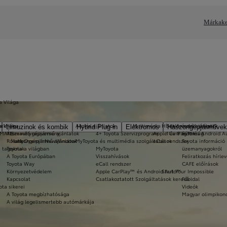
Márkake
a Világa
a Világa
eknek
Akciós ajánlatok
Multimédia
Hírek & érdekességek
Szalonautó ajánlatok
Limuzinok és kombik
Hybrid Plug-in
Elektromos
Haszongépjárművek
-MATE
Álomautó rajzverseny
Személygépjármű ajánlatok
4+ Toyota Szervizprogram
Apple CarPlay™ és Android 
1 év 8 újdonság
Hírek
Rólunk
Haszongépjármű ajánlatok
a11yOpensInNewWindow
MyToyota és multimédia szolgáltatások
eCall rendszer
Toyota információ 
i tagoknak
Toyota a világban
MyToyota
üzemanyagokról
A Toyota Európában
Visszahívások
Feliratkozás hírlev
Toyota Way
eCall rendszer
CAFE előírások
Környezetvédelem
Apple CarPlay™ és Android Auto™
Start Your Impossible
Kapcsolat
Csatlakoztatott Szolgáltatások kereső
Főoldal
ota sikerei
Videók
A Toyota megbízhatósága
Magyar olimpikon
A világ legelismertebb autómárkája