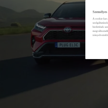
Személyes
A cookie-kat 
szolgáltatáso
hirdetések sz
megváltoztath
irányelveinkb