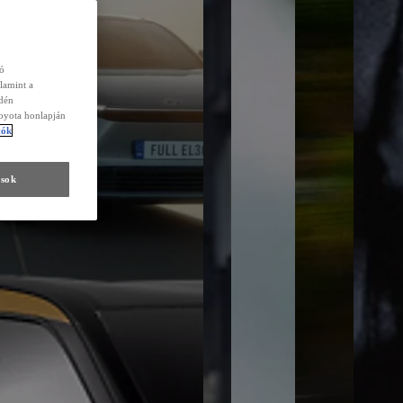
zó
lamint a
edén
Toyota honlapján
tók
ások