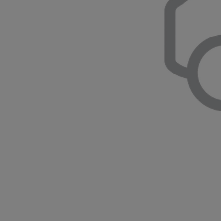
10 020 000 Ft-
tól
Corolla Hatchback
HYBRID