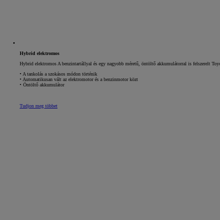
Hybrid elektromos
Hybrid elektromos A benzintartállyal és egy nagyobb méretű, öntöltő akkumulátorral is felszerelt To
• A tankolás a szokásos módon történik
• Automatikusan vált az elektromotor és a benzinmotor közt
• Öntöltő akkumulátor
Tudjon meg többet