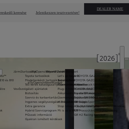
DEALER NAME
reskedő keresése
Jelentkezzen tesztvezetésre!
Járműtartozékok
a11yOpensInNewWindow
Beyond Zero
Motorsport
Auto™
Toyota tartozékok
Let's go beyond
A TOYOTA GAZOO világa
E10 és B10
Modellenkénti tartozék katalógusok
Beyond Zero
TOYOTA GAZOO Racing
a11yOpensInNewWindow
Téli kerék katalógus
a11yOpensInNewWindow
Hibrid elektromos
A sportkocsik története
élre
Vevőszolgálati ajánlatok
Plug-in hibrid elektromos
TOYOTA GAZOO Racing WRC
Biztosítás
Akkumulátoros elektromos
Toyota GR modellek
Szerviz és karbantartás
Üzemanyagcellás elektromos
Toyota GR SPORT modellek
Ingyenes segélyszolgálat 3 év után is
Hidrogén technológia
GR Super Sport
Extra garancia
Stop Smog - Go Hybrid
A Supra története
a11yOpensInNewWindow
ok
Hybrid Szervizprogram
Mi is az a WLTP?
FIA Hosszútávú Világbajnokság
Műszaki információ
GR H2 Racing Concept
Gyakran ismételt kérdések