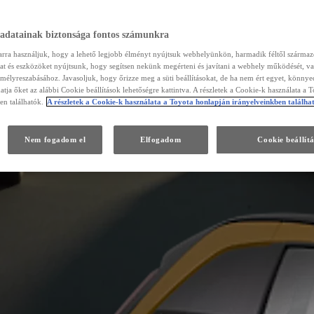
 adatainak biztonsága fontos számunkra
arra használjuk, hogy a lehető legjobb élményt nyújtsuk webhelyünkön, harmadik féltől szárma
kat és eszközöket nyújtsunk, hogy segítsen nekünk megérteni és javítani a webhely működését, va
emélyreszabásához. Javasoljuk, hogy őrizze meg a süti beállításokat, de ha nem ért egyet, könny
atja őket az alábbi Cookie beállítások lehetőségre kattintva. A részletek a Cookie-k használata a 
en találhatók.
A részletek a Cookie-k használata a Toyota honlapján irányelveinkben találha
Nem fogadom el
Elfogadom
Cookie beállít