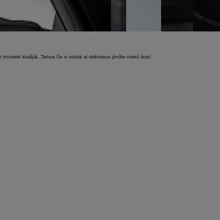
0:00 / 0:09
t ötvözetét kínálják. Tartson Ön is velünk az elektromos jövőbe vezető úton!