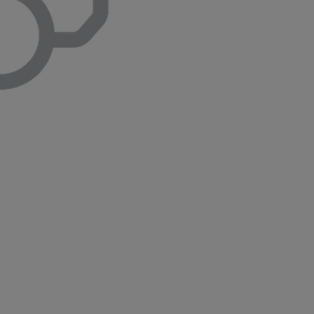
Kiemelt ajánlataink
KINTO One
Tartós bérlet teljes körű szolgáltatások
Márkakereskedő keresése
Kapcsol