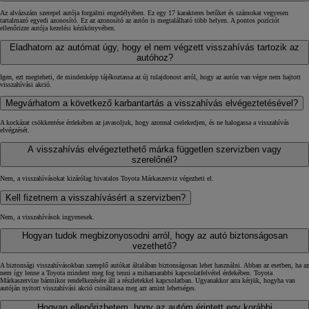
Az alvázszám szerepel autója forgalmi engedélyében. Ez egy 17 karakteres betűket és számokat vegyesen
tartalmazó egyedi azonosító. Ez az azonosító az autón is megtalálható több helyen. A pontos pozíciót
ellenőrizze autója kezelési kézikönyvében.
Eladhatom az autómat úgy, hogy el nem végzett visszahívás tartozik az
autóhoz?
Igen, ezt megteheti, de mindenképp tájékoztassa az új tulajdonost arról, hogy az autón van végre nem hajtott
visszahívási akció.
Megvárhatom a következő karbantartás a visszahívás elvégeztetésével?
A kockázat csökkentése érdekében az javasoljuk, hogy azonnal cselekedjen, és ne halogassa a visszahívás
elvégzését.
A visszahívás elvégeztethető márka független szervizben vagy
szerelőnél?
Nem, a visszahívásokat kizárólag hivatalos Toyota Márkaszerviz végezheti el.
Kell fizetnem a visszahívásért a szervizben?
Nem, a visszahívások ingyenesek.
Hogyan tudok megbizonyosodni arról, hogy az autó biztonságosan
vezethető?
A biztonsági visszahívásokban szereplő autókat általában biztonságosan lehet használni. Abban az esetben, ha az
nem így lenne a Toyota mindent meg fog tenni a mihamarabbi kapcsolatfelvétel érdekében. Toyota
Márkaszervize bármikor rendelkezésére áll a részletekkel kapcsolatban. Ugyanakkor arra kérjük, hogyha van
autóján nyitott visszahívási akció csináltassa meg azt amint lehetséges.
Hogyan ellenőrizhetem, hogy az autóm érintett egy korábbi