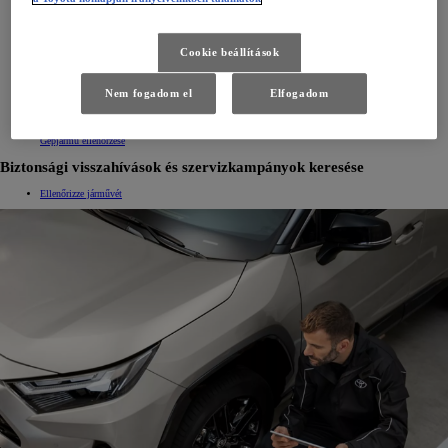
Cookie beállítások
VISSZAHÍVÁS ELLENŐRZŐ
Nem fogadom el
Elfogadom
Használja a "Visszahívás ellenőrző"-t, lépjen be az Ügyfél fiókjába, vagy kérjen segítséget Toyota
Márkaszervizétől a visszahívás érintettség ellenőrzésében!
Tovább az ügyfél portálra!
Gépjármű ellenőrzése
Biztonsági visszahívások és szervizkampányok keresése
Ellenőrizze járművét