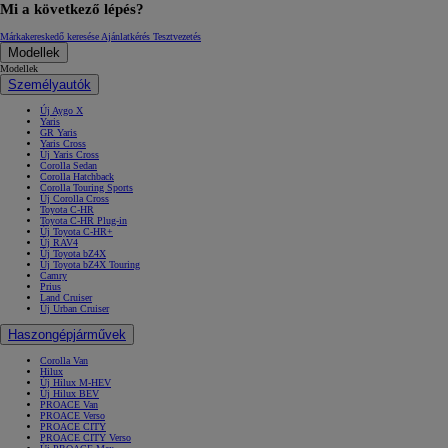
Mi a következő lépés?
Márkakereskedő keresése
Ajánlatkérés
Tesztvezetés
Modellek
Modellek
Személyautók
Új Aygo X
Yaris
GR Yaris
Yaris Cross
Új Yaris Cross
Corolla Sedan
Corolla Hatchback
Corolla Touring Sports
Új Corolla Cross
Toyota C-HR
Toyota C-HR Plug-in
Új Toyota C-HR+
Új RAV4
Új Toyota bZ4X
Új Toyota bZ4X Touring
Camry
Prius
Land Cruiser
Új Urban Cruiser
Haszongépjárművek
Corolla Van
Hilux
Új Hilux M-HEV
Új Hilux BEV
PROACE Van
PROACE Verso
PROACE CITY
PROACE CITY Verso