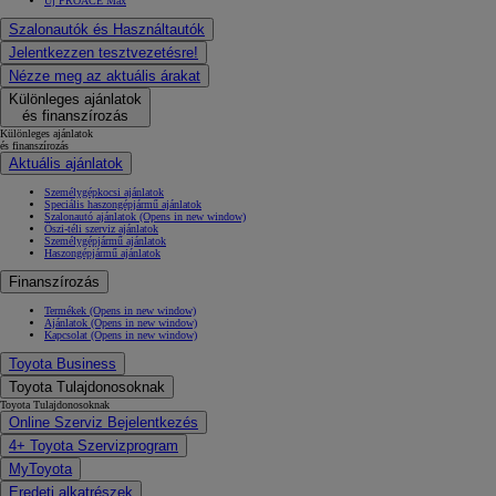
Új PROACE Max
Szalonautók és Használtautók
Jelentkezzen tesztvezetésre!
Nézze meg az aktuális árakat
Különleges ajánlatok
és finanszírozás
Különleges ajánlatok
és finanszírozás
Aktuális ajánlatok
Személygépkocsi ajánlatok
Speciális haszongépjármű ajánlatok
Szalonautó ajánlatok
(Opens in new window)
Őszi-téli szerviz ajánlatok
Személygépjármű ajánlatok
Haszongépjármű ajánlatok
Finanszírozás
Termékek
(Opens in new window)
Ajánlatok
(Opens in new window)
Kapcsolat
(Opens in new window)
Toyota Business
Toyota Tulajdonosoknak
Toyota Tulajdonosoknak
Online Szerviz Bejelentkezés
4+ Toyota Szervizprogram
MyToyota
Eredeti alkatrészek