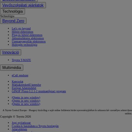
Vevőszolgálati ajánlatok
Technológia
Technológia
Beyond Zero
Let's go beyond
Hibrid elektromos
Plug-in hibrid elektromos
Akkumulátoros elektromos
Üzemanyagcellás elektromos
Hidrogén technológia
Innováció
Toyota T-MATE
Multimédia
eCall rendszer
Kapcsolat
Márkakereskedő keresése
Európai Adatrendelet
GINOP Plusz-3.2.1-2 munkaerőpiaci program
(Opens in new window)
(Opens in new window)
(Opens in new window)
A Toyota Central Europe - Hungary kizárólag a saját online felületein hirdet nyereményjátékot és sohasem kér személyes adatot ilyen
módon.
Copyright © Toyota 2026
Jogi nyilatkozat
Cookie-k használata a Toyota honlapján
Adatvédelem