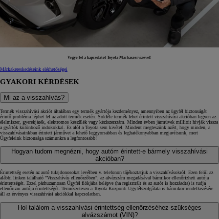
Vegye fel a kapcsolatot Toyota Márkaszervizével!
Márkakereskedéseink elérhetőségei
GYAKORI KÉRDÉSEK
Mi az a visszahívás?
Termék visszahívási akciót általában egy termék gyártója kezdeményez, amennyiben az ügyfél biztonságát
érintő probléma léphet fel az adott termék esetén. Sokféle termék lehet érintett visszahívási akcióban legyen az
élelmiszer, gyerekjáték, elektromos készülék vagy kéziszerszám. Minden évben járművek millióit hívják vissza
a gyártók különböző indokokkal. Ez alól a Toyota sem kivétel. Mindent megteszünk azért, hogy minden, a
visszahívásainkban érintett járművet a lehető leggyorsabban és leghatékonyabban megjavítsunk, mert
Ügyfeleink biztonsága számunkra a legfontosabb!
Hogyan tudom megnézni, hogy autóm érintett-e bármely visszahívási
akcióban?
Érintettség esetén az autó tulajdonosokat levélben v. telefonon tájékoztatjuk a visszahívásokról. Ezen felül az
alábbi linken található "Visszahívás ellenőrzőben", az alvázszám megadásával bármikor ellenőrizheti autója
érintettségét. Ezzel párhuzamosan Ügyfél fiókjába belépve (ha regisztrált és az autót is hozzáadta) is tudja
ellenőrizni autója érintettségét. Természetesen a Toyota Központi Ügyfélszolgálata is bármikor rendelkezésére
áll az érvényes visszahívási akciókkal kapcsolatban.
Hol találom a visszahívási érintettség ellenőrzéséhez szükséges
alvázszámot (VIN)?