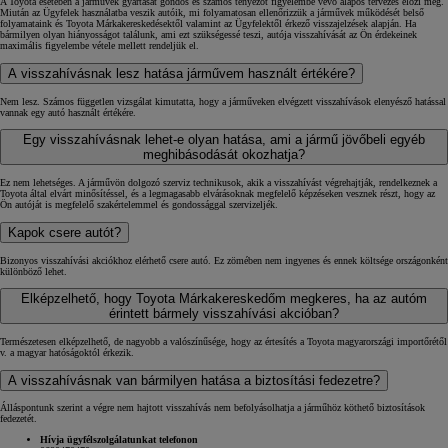
A Toyota esetében a járművek gyártását gondos és számos tényezőt figyelembe vevő alapos tervezés előzi meg.
Miután az Ügyfelek használatba veszik autóik, mi folyamatosan ellenőrizzük a járművek működését belső
folyamataink és Toyota Márkakereskedésektől valamint az Ügyfelektől érkező visszajelzések alapján. Ha
bármilyen olyan hiányosságot találunk, ami ezt szükségessé teszi, autója visszahívását az Ön érdekeinek
maximális figyelembe vétele mellett rendeljük el.
A visszahívásnak lesz hatása járművem használt értékére?
Nem lesz. Számos független vizsgálat kimutatta, hogy a járműveken elvégzett visszahívások elenyésző hatással
vannak egy autó használt értékére.
Egy visszahívásnak lehet-e olyan hatása, ami a jármű jövőbeli egyéb
meghibásodását okozhatja?
Ez nem lehetséges. A járművön dolgozó szerviz technikusok, akik a visszahívást végrehajtják, rendelkeznek a
Toyota által elvárt minősítéssel, és a legmagasabb elvárásoknak megfelelő képzéseken vesznek részt, hogy az
Ön autóját is megfelelő szakértelemmel és gondossággal szervizeljék.
Kapok csere autót?
Bizonyos visszahívási akciókhoz elérhető csere autó. Ez zömében nem ingyenes és ennek költsége országonként
különböző lehet.
Elképzelhető, hogy Toyota Márkakereskedőm megkeres, ha az autóm
érintett bármely visszahívási akcióban?
Természetesen elképzelhető, de nagyobb a valószínűsége, hogy az értesítés a Toyota magyarországi importőrétől
v. a magyar hatóságoktól érkezik.
A visszahívásnak van bármilyen hatása a biztosítási fedezetre?
Álláspontunk szerint a végre nem hajtott visszahívás nem befolyásolhatja a járműhöz köthető biztosítások
fedezetét.
Hívja ügyfélszolgálatunkat telefonon