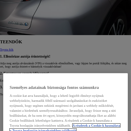
TEENDŐK
Toyota fiók
1. Ellenőrizze autója érintettségét!
Adja meg autója alvázszámát (VIN) a visszahívás ellenőrzőben, vagy lépjen be portál fiókjába, és nézze meg
ott, hogy autója érintett-e bármelyik visszahívásban!
2. Egyeztessen szerviz időpontot!
Érintettség esetén mindenképp kérjen időpontot Toyota Márkaszervizében!
Személyes adatainak biztonsága fontos számunkra
3. Vigye el autóját a szervizbe!
Toyota Márkaszervize gondoskodni fog arról, hogy autóját ismét teljes bizalommal használhassa!
A cookie-kat arra használjuk, hogy a lehető legjobb élményt nyújtsuk
webhelyünkön, harmadik féltől származó szolgáltatásokat és eszközöket
nyújtsunk, hogy segítsen nekünk megérteni és javítani a webhely működését,
valamint a hirdetések személyreszabásához. Javasoljuk, hogy őrizze meg a süti
beállításokat, de ha nem ért egyet, könnyedén megváltoztathatja őket az alábbi
Cookie beállítások lehetőségre kattintva. A részletek a Cookie-k használata a
Toyota honlapján irányelveinkben találhatók.
A részletek a Cookie-k használata
a Toyota honlapján irányelveinkben találhatók