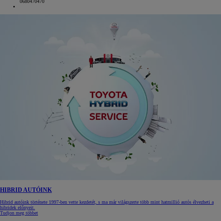
0680470470
HIBRID AUTÓINK
Hibrid autóink története 1997-ben vette kezdetét, s ma már világszerte több mint hatmillió autós élvezheti a
hibridek előnyeit.
Tudjon meg többet