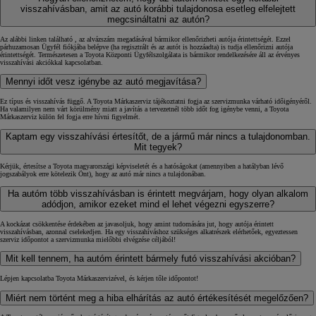
visszahívásban, amit az autó korábbi tulajdonosa esetleg elfelejtett
megcsináltatni az autón?
Az alábbi linken található , az alvázszám megadásával bármikor ellenőrizheti autója érintettségét. Ezzel
párhuzamosan Ügyfél fiókjába belépve (ha regisztrált és az autót is hozzáadta) is tudja ellenőrizni autója
érintettségét. Természetesen a Toyota Központi Ügyfélszolgálata is bármikor rendelkezésére áll az érvényes
visszahívási akciókkal kapcsolatban.
Mennyi időt vesz igénybe az autó megjavítása?
Ez típus és visszahívás függő. A Toyota Márkaszerviz tájékoztatni fogja az szervizmunka várható időigényéről.
Ha valamilyen nem várt körülmény miatt a javítás a tervezetnél több időt fog igénybe venni, a Toyota
Márkaszerviz külön fel fogja erre hívni figyelmét.
Kaptam egy visszahívási értesítőt, de a jármű már nincs a tulajdonomban.
Mit tegyek?
Kérjük, értesítse a Toyota magyarországi képviseletét és a hatóságokat (amennyiben a hatályban lévő
jogszabályok erre kötelezik Önt), hogy az autó már nincs a tulajdonában.
Ha autóm több visszahívásban is érintett megvárjam, hogy olyan alkalom
adódjon, amikor ezeket mind el lehet végezni egyszerre?
A kockázat csökkentése érdekében az javasoljuk, hogy amint tudomására jut, hogy autója érintett
visszahívásban, azonnal cselekedjen. Ha egy visszahíváshoz szükséges alkatrészek elérhetőek, egyeztessen
szerviz időpontot a szervizmunka mielőbbi elvégzése céljából!
Mit kell tennem, ha autóm érintett bármely futó visszahívási akcióban?
Lépjen kapcsolatba Toyota Márkaszervizével, és kérjen tőle időpontot!
Miért nem történt meg a hiba elhárítás az autó értékesítését megelőzően?