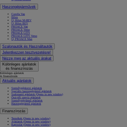
Haszongépjárművek
Corolla Van
Hilux
Új Hilux M-HEV
Új Hilux BEV
PROACE Van
PROACE Verso
PROACE CITY
PROACE CITY Verso
Új PROACE Max
Szalonautók és Használtautók
Jelentkezzen tesztvezetésre!
Nézze meg az aktuális árakat
Különleges ajánlatok
és finanszírozás
Különleges ajánlatok
és finanszírozás
Aktuális ajánlatok
Személygépkocsi ajánlatok
Speciális haszongépjármű ajánlatok
Szalonautó ajánlatok
(Opens in new window)
Őszi-téli szerviz ajánlatok
Személygépjármű ajánlatok
Haszongépjármű ajánlatok
Finanszírozás
Termékek
(Opens in new window)
Ajánlatok
(Opens in new window)
Kapcsolat
(Opens in new window)