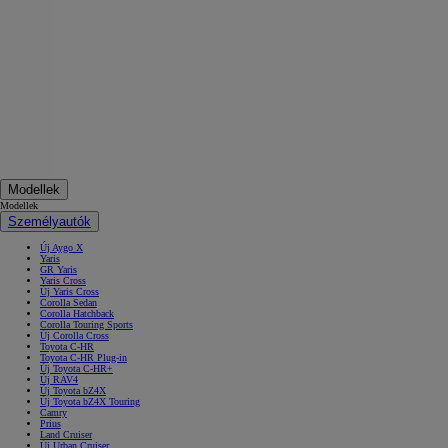
Modellek
Modellek
Személyautók
Új Aygo X
Yaris
GR Yaris
Yaris Cross
Új Yaris Cross
Corolla Sedan
Corolla Hatchback
Corolla Touring Sports
Új Corolla Cross
Toyota C-HR
Toyota C-HR Plug-in
Új Toyota C-HR+
Új RAV4
Új Toyota bZ4X
Új Toyota bZ4X Touring
Camry
Prius
Land Cruiser
Új Urban Cruiser