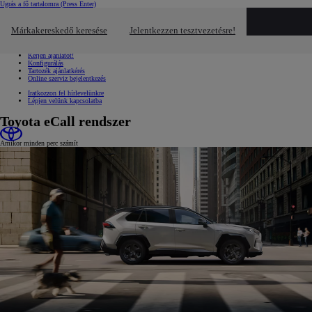
Ugrás a fő tartalomra
(Press Enter)
Gyors linkek
Kattintson ide a bezáráshoz
Márkakereskedő keresése
Jelentkezzen tesztvezetésre!
Gyors linkek
Jelentkezzen tesztvezetésre!
Kérjen ajánlatot!
Konfigurálás
Tartozék ajánlatkérés
Online szerviz bejelentkezés
Iratkozzon fel hírlevelünkre
Lépjen velünk kapcsolatba
Toyota eCall rendszer
Amikor minden perc számít