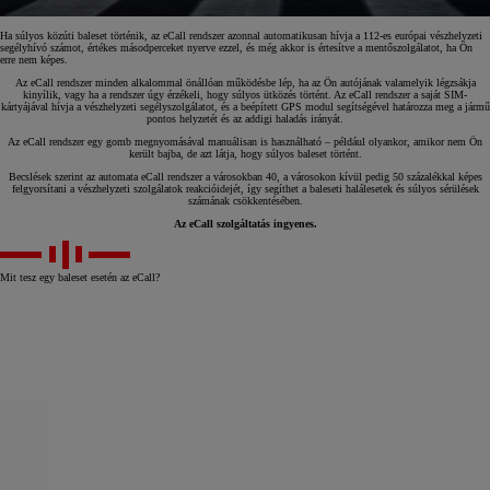
Ha súlyos közúti baleset történik, az eCall rendszer azonnal automatikusan hívja a 112-es európai vészhelyzeti
segélyhívó számot, értékes másodperceket nyerve ezzel, és még akkor is értesítve a mentőszolgálatot, ha Ön
erre nem képes.
Az eCall rendszer minden alkalommal önállóan működésbe lép, ha az Ön autójának valamelyik légzsákja
kinyílik, vagy ha a rendszer úgy érzékeli, hogy súlyos ütközés történt. Az eCall rendszer a saját SIM-
kártyájával hívja a vészhelyzeti segélyszolgálatot, és a beépített GPS modul segítségével határozza meg a jármű
pontos helyzetét és az addigi haladás irányát.
Az eCall rendszer egy gomb megnyomásával manuálisan is használható – például olyankor, amikor nem Ön
került bajba, de azt látja, hogy súlyos baleset történt.
Becslések szerint az automata eCall rendszer a városokban 40, a városokon kívül pedig 50 százalékkal képes
felgyorsítani a vészhelyzeti szolgálatok reakcióidejét, így segíthet a baleseti halálesetek és súlyos sérülések
számának csökkentésében.
Az eCall szolgáltatás ingyenes.
Mit tesz egy baleset esetén az eCall?