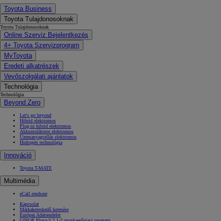
Toyota Business
Toyota Tulajdonosoknak
Toyota Tulajdonosoknak
Online Szerviz Bejelentkezés
4+ Toyota Szervizprogram
MyToyota
Eredeti alkatrészek
Vevőszolgálati ajánlatok
Technológia
Technológia
Beyond Zero
Let's go beyond
Hibrid elektromos
Plug-in hibrid elektromos
Akkumulátoros elektromos
Üzemanyagcellás elektromos
Hidrogén technológia
Innováció
Toyota T-MATE
Multimédia
eCall rendszer
Kapcsolat
Márkakereskedő keresése
Európai Adatrendelet
GINOP Plusz-3.2.1-2 munkaerőpiaci program