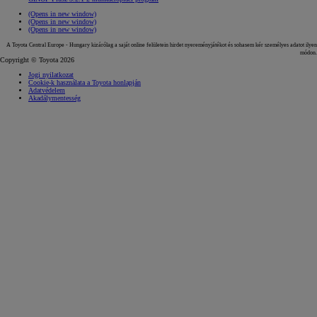
(Opens in new window)
(Opens in new window)
(Opens in new window)
A Toyota Central Europe - Hungary kizárólag a saját online felületein hirdet nyereményjátékot és sohasem kér személyes adatot ilyen
módon.
Copyright © Toyota 2026
Jogi nyilatkozat
Cookie-k használata a Toyota honlapján
Adatvédelem
Akadálymentesség