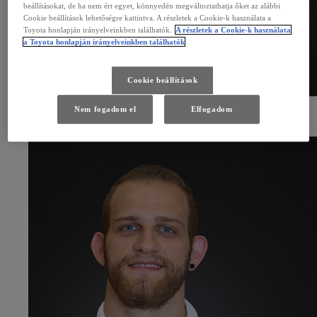
beállításokat, de ha nem ért egyet, könnyedén megváltoztathatja őket az alábbi
Cookie beállítások lehetőségre kattintva. A részletek a Cookie-k használata a
Toyota honlapján irányelveinkben találhatók.
A részletek a Cookie-k használata
a Toyota honlapján irányelveinkben találhatók
Cookie beállítások
Ekler Luca
Nem fogadom el
Elfogadom
para atlétika
26 éves
Kétszeres paralimpiai bajnok, háromszoros világbajnok és Európa bajnok