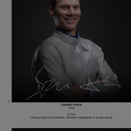
Szatmári András
vívás
31 éves
Olimpiai ezüst és bronzérmes, kétszeres világbajnok és Európa bajnok