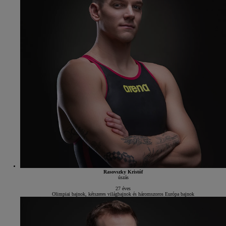
Rasovszky Kristóf
úszás
27 éves
Olimpiai bajnok, kétszeres világbajnok és háromszoros Európa bajnok