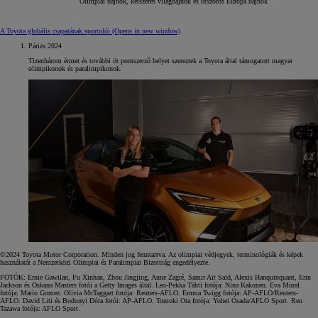
Olimpiai bajnok, kétszeres világbajnok és ötszörös Európa bajnok
A Toyota globális csapatának sportolói
(Opens in new window)
Párizs 2024
Tizenhárom érmet és további öt pontszerző helyet szereztek a Toyota által támogatott magyar
olimpikonok és paralimpikonok.
©2024 Toyota Motor Corporation. Minden jog fenntartva. Az olimpiai védjegyek, terminológiák és képek
használatát a Nemzetközi Olimpiai és Paralimpiai Bizottság engedélyezte.
FOTÓK: Ernie Gawilan, Fu Xinhan, Zhou Jingjing, Anne Zagré, Samir Aït Saïd, Alexis Hanquinquant, Erin
Jackson és Oskana Masters fotói a Getty Images által. Leo-Pekka Tähti fotója: Nina Kakonen. Eva Moral
fotója: Mario Gomez. Olivia McTaggart fotója: Reuters-AFLO. Emma Twigg fotója: AP-AFLO/Reuters-
AFLO. David Liti és Bodonyi Dóra fotói: AP-AFLO. Tomoki Ota fotója: Yohei Osada/AFLO Sport. Ren
Tazawa fotója: AFLO Sport.