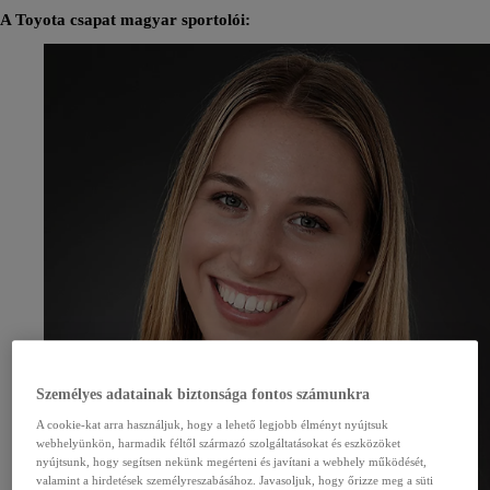
A Toyota csapat magyar sportolói:
Személyes adatainak biztonsága fontos számunkra
A cookie-kat arra használjuk, hogy a lehető legjobb élményt nyújtsuk
webhelyünkön, harmadik féltől származó szolgáltatásokat és eszközöket
nyújtsunk, hogy segítsen nekünk megérteni és javítani a webhely működését,
valamint a hirdetések személyreszabásához. Javasoljuk, hogy őrizze meg a süti