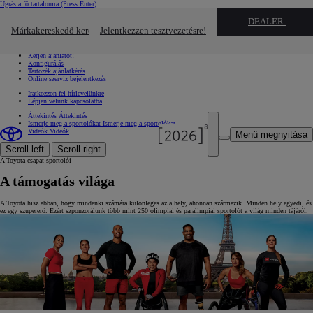
Ugrás a fő tartalomra
(Press Enter)
Gyors linkek
DEALER NAME
Kattintson ide a bezáráshoz
Márkakereskedő keresése
Jelentkezzen tesztvezetésre!
Gyors linkek
Jelentkezzen tesztvezetésre!
Kérjen ajánlatot!
Konfigurálás
Tartozék ajánlatkérés
Online szerviz bejelentkezés
Iratkozzon fel hírlevelünkre
Lépjen velünk kapcsolatba
Áttekintés
Áttekintés
Ismerje meg a sportolókat
Ismerje meg a sportolókat
Videók
Videók
Menü megnyitása
Scroll left
Scroll right
A Toyota csapat sportolói
A támogatás világa
A Toyota hisz abban, hogy mindenki számára különleges az a hely, ahonnan származik. Minden hely egyedi, és
ez egy szupererő. Ezért szponzorálunk több mint 250 olimpiai és paralimpiai sportolót a világ minden tájáról.