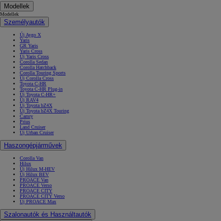
Modellek
Modellek
Személyautók
Új Aygo X
Yaris
GR Yaris
Yaris Cross
Új Yaris Cross
Corolla Sedan
Corolla Hatchback
Corolla Touring Sports
Új Corolla Cross
Toyota C-HR
Toyota C-HR Plug-in
Új Toyota C-HR+
Új RAV4
Új Toyota bZ4X
Új Toyota bZ4X Touring
Camry
Prius
Land Cruiser
Új Urban Cruiser
Haszongépjárművek
Corolla Van
Hilux
Új Hilux M-HEV
Új Hilux BEV
PROACE Van
PROACE Verso
PROACE CITY
PROACE CITY Verso
Új PROACE Max
Szalonautók és Használtautók