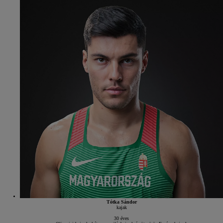
Tótka Sándor
kajak
30 éves