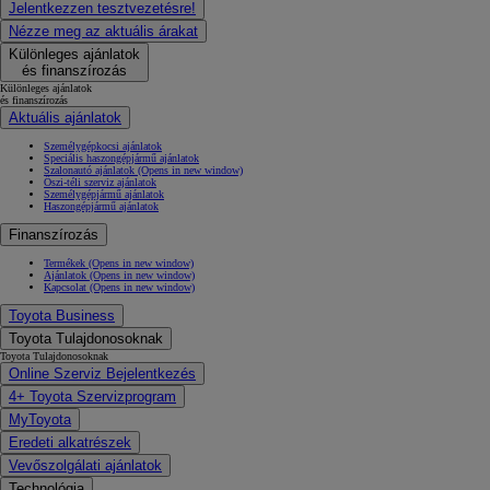
Jelentkezzen tesztvezetésre!
Nézze meg az aktuális árakat
Különleges ajánlatok
és finanszírozás
Különleges ajánlatok
és finanszírozás
Aktuális ajánlatok
Személygépkocsi ajánlatok
Speciális haszongépjármű ajánlatok
Szalonautó ajánlatok
(Opens in new window)
Őszi-téli szerviz ajánlatok
Személygépjármű ajánlatok
Haszongépjármű ajánlatok
Finanszírozás
Termékek
(Opens in new window)
Ajánlatok
(Opens in new window)
Kapcsolat
(Opens in new window)
Toyota Business
Toyota Tulajdonosoknak
Toyota Tulajdonosoknak
Online Szerviz Bejelentkezés
4+ Toyota Szervizprogram
MyToyota
Eredeti alkatrészek
Vevőszolgálati ajánlatok
Technológia