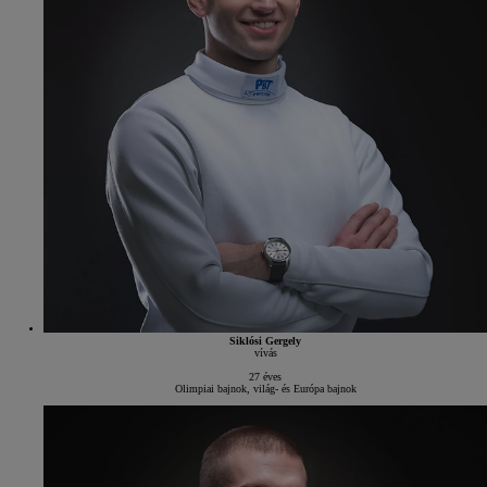
Siklósi Gergely
vívás
27 éves
Olimpiai bajnok, világ- és Európa bajnok