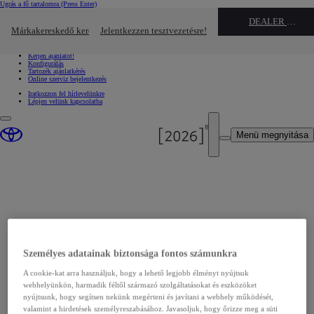
Ugrás a fő tartalomra
(Press Enter)
Gyors linkek
DEALER NAME
Kattintson ide a bezáráshoz
Márkakereskedő keresése
Jelentkezzen tesztvezetésre!
Gyors linkek
Jelentkezzen tesztvezetésre!
Kérjen ajánlatot!
Konfigurálás
Tartozék ajánlatkérés
Online szerviz bejelentkezés
Iratkozzon fel hírlevelünkre
Lépjen velünk kapcsolatba
Menü megnyitása
Bejelentkezés
Személyes adatainak biztonsága fontos számunkra
A cookie-kat arra használjuk, hogy a lehető legjobb élményt nyújtsuk
Jelentkezzen be, hogy hozzáférjen minden mentett
webhelyünkön, harmadik féltől származó szolgáltatásokat és eszközöket
nyújtsunk, hogy segítsen nekünk megérteni és javítani a webhely működését,
adathoz
valamint a hirdetések személyreszabásához. Javasoljuk, hogy őrizze meg a süti