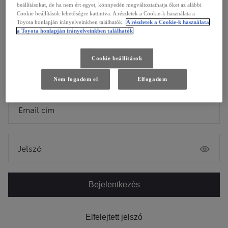
beállításokat, de ha nem ért egyet, könnyedén megváltoztathatja őket az alábbi
Cookie beállítások lehetőségre kattintva. A részletek a Cookie-k használata a
Bejelentkezés
Toyota honlapján irányelveinkben találhatók.
A részletek a Cookie-k használata
a Toyota honlapján irányelveinkben találhatók
Bejelentkezés
Cookie beállítások
VAGY
Nem fogadom el
Elfogadom
Email cím
Jelszó
Bejelentkezés
Elfelejtett jelszó