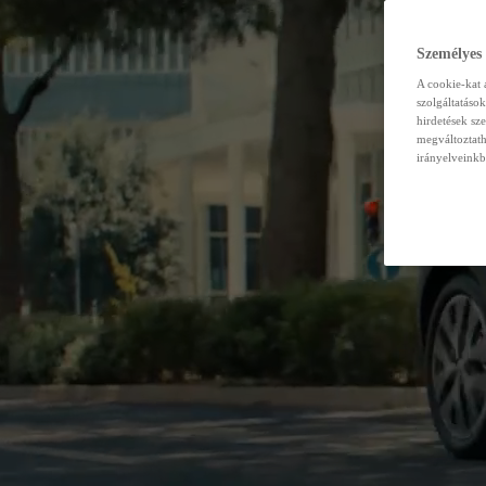
Személyes
A cookie-kat 
szolgáltatáso
hirdetések sz
megváltoztath
irányelveinkb