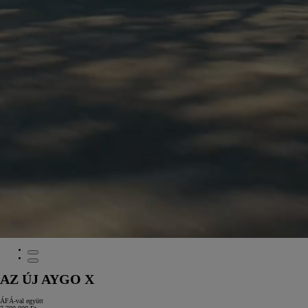
AZ ÚJ AYGO X
ÁFÁ-val együtt