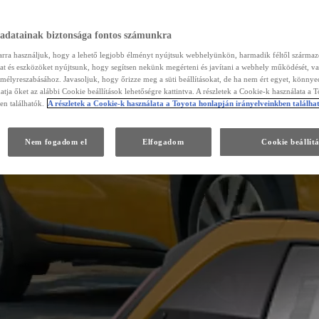
 adatainak biztonsága fontos számunkra
arra használjuk, hogy a lehető legjobb élményt nyújtsuk webhelyünkön, harmadik féltől szárma
kat és eszközöket nyújtsunk, hogy segítsen nekünk megérteni és javítani a webhely működését, va
emélyreszabásához. Javasoljuk, hogy őrizze meg a süti beállításokat, de ha nem ért egyet, könny
atja őket az alábbi Cookie beállítások lehetőségre kattintva. A részletek a Cookie-k használata a 
en találhatók.
A részletek a Cookie-k használata a Toyota honlapján irányelveinkben találha
Nem fogadom el
Elfogadom
Cookie beállít