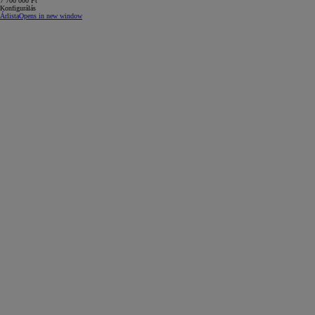
7 700 000 Ft
Konfigurálás
Árlista
Opens in new window
7 700 000 Ft
-tól