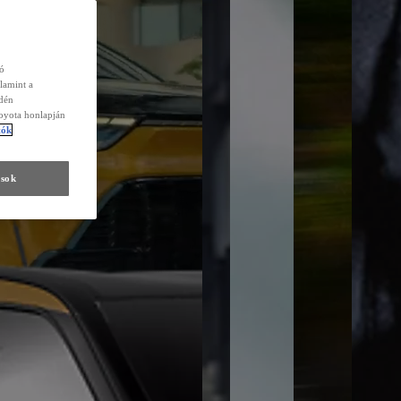
zó
lamint a
edén
Toyota honlapján
tók
ások