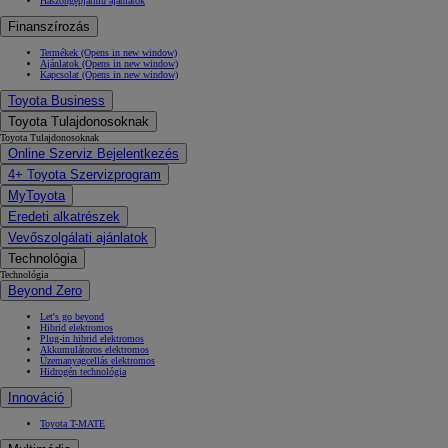
Haszongépjármű ajánlatok
Finanszírozás
Termékek
(Opens in new window)
Ajánlatok
(Opens in new window)
Kapcsolat
(Opens in new window)
Toyota Business
Toyota Tulajdonosoknak
Toyota Tulajdonosoknak
Online Szerviz Bejelentkezés
4+ Toyota Szervizprogram
MyToyota
Eredeti alkatrészek
Vevőszolgálati ajánlatok
Technológia
Technológia
Beyond Zero
Let's go beyond
Hibrid elektromos
Plug-in hibrid elektromos
Akkumulátoros elektromos
Üzemanyagcellás elektromos
Hidrogén technológia
Innováció
Toyota T-MATE