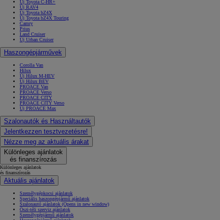
Új Toyota C-HR+
Új RAV4
Új Toyota bZ4X
Új Toyota bZ4X Touring
Camry
Prius
Land Cruiser
Új Urban Cruiser
Haszongépjárművek
Corolla Van
Hilux
Új Hilux M-HEV
Új Hilux BEV
PROACE Van
PROACE Verso
PROACE CITY
PROACE CITY Verso
Új PROACE Max
Szalonautók és Használtautók
Jelentkezzen tesztvezetésre!
Nézze meg az aktuális árakat
Különleges ajánlatok
és finanszírozás
Különleges ajánlatok
és finanszírozás
Aktuális ajánlatok
Személygépkocsi ajánlatok
Speciális haszongépjármű ajánlatok
Szalonautó ajánlatok
(Opens in new window)
Őszi-téli szerviz ajánlatok
Személygépjármű ajánlatok