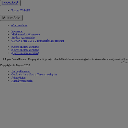
Innováció
Toyota T-MATE
Multimédia
eCall rendszer
Kapcsolat
Márkakereskedő keresése
Európai Adatrendelet
GINOP Plusz-3.2.1-2 munkaerőpiaci program
(Opens in new window)
(Opens in new window)
(Opens in new window)
A Toyota Central Europe - Hungary kizárólag a saját online felületein hirdet nyereményjátékot és sohasem kér személyes adatot ilyen
módon.
Copyright © Toyota 2026
Jogi nyilatkozat
Cookie-k használata a Toyota honlapján
Adatvédelem
Akadálymentesség