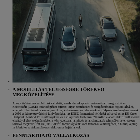
A MOBILITÁS TELJESSÉGRE TÖREKVŐ
MEGKÖZELÍTÉSE
Ahogy átalakulunk mobilitási vállalattá, amely összekapcsolt, automatizált, megosztott és
elektrifikált (CASE) technológiákat fejleszt, olyan termékeket és szolgáltatásokat fogunk kínálni,
amelyek túlmutatnak a személyautókon, kisbuszokon és teherautókon. Céljaink összhangban vannak
a 2050-es környezetvédelmi kihívásunkkal, az ENSZ fenntartható fejlődési céljaival és az EU Green
Dealjével. A hibrid Prius úttörőjeként és a világszerte több mint 20 millió eladott elektrifikált modell
eladásával elért eredményekkel a környezetbarát járművek és alkalmazások teintetében a teljességre
törekvő megközelítést valljuk. Sokrétű technológiáink közé tartoznak a hidrogénes, a hibrid, a plug-
in hibrid és az akkumulátoros elektromos hajtásláncok.
FENNTARTHATÓ VÁLLALKOZÁS