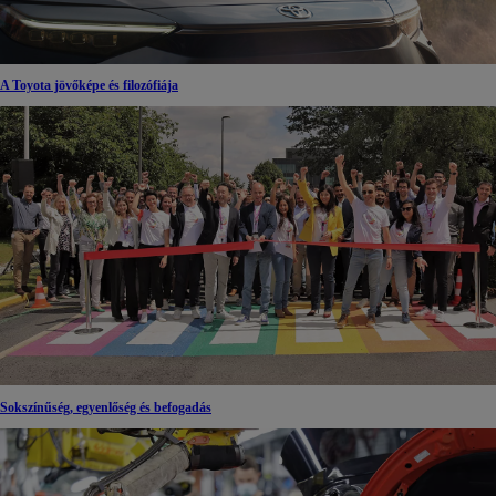
A Toyota jövőképe és filozófiája
Sokszínűség, egyenlőség és befogadás