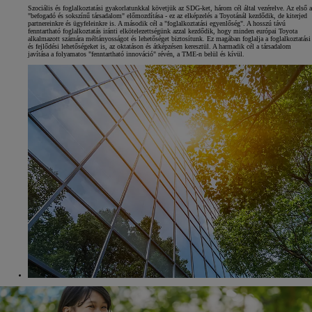
Szociális és foglalkoztatási gyakorlatunkkal követjük az SDG-ket, három cél által vezérelve. Az első a
"befogadó és sokszínű társadalom" előmozdítása - ez az elképzelés a Toyotánál kezdődik, de kiterjed
partnereinkre és ügyfeleinkre is. A második cél a "foglalkoztatási egyenlőség". A hosszú távú
fenntartható foglalkoztatás iránti elkötelezettségünk azzal kezdődik, hogy minden európai Toyota
alkalmazott számára méltányosságot és lehetőséget biztosítunk. Ez magában foglalja a foglalkoztatási
és fejlődési lehetőségeket is, az oktatáson és átképzésen keresztül. A harmadik cél a társadalom
javítása a folyamatos "fenntartható innováció" révén, a TME-n belül és kívül.