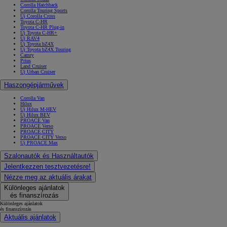
Corolla Hatchback
Corolla Touring Sports
Új Corolla Cross
Toyota C-HR
Toyota C-HR Plug-in
Új Toyota C-HR+
Új RAV4
Új Toyota bZ4X
Új Toyota bZ4X Touring
Camry
Prius
Land Cruiser
Új Urban Cruiser
Haszongépjárművek
Corolla Van
Hilux
Új Hilux M-HEV
Új Hilux BEV
PROACE Van
PROACE Verso
PROACE CITY
PROACE CITY Verso
Új PROACE Max
Szalonautók és Használtautók
Jelentkezzen tesztvezetésre!
Nézze meg az aktuális árakat
Különleges ajánlatok
és finanszírozás
Különleges ajánlatok
és finanszírozás
Aktuális ajánlatok