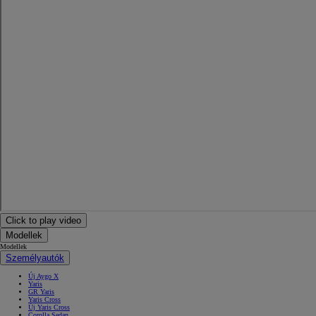
Click to play video
Modellek
Modellek
Személyautók
Új Aygo X
Yaris
GR Yaris
Yaris Cross
Új Yaris Cross
Corolla Sedan