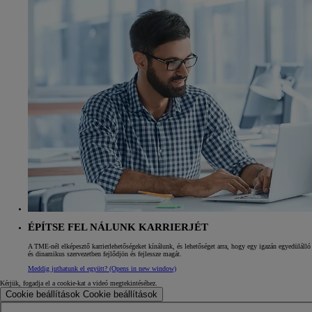
ÉPÍTSE FEL NÁLUNK KARRIERJÉT
A TME-nél elképesztő karrierlehetőségeket kínálunk, és lehetőséget arra, hogy egy igazán egyedülálló
és dinamikus szervezetben fejlődjön és fejlessze magát.
Meddig juthatunk el együtt?
(Opens in new window)
Kérjük, fogadja el a cookie-kat a videó megtekintéséhez.
Cookie beállítások
Cookie beállítások