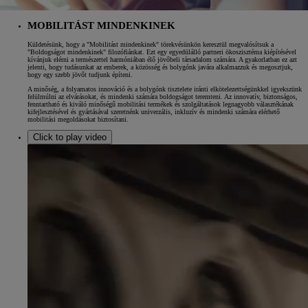
MOBILITÁST MINDENKINEK
Küldetésünk, hogy a "Mobilitást mindenkinek" törekvésünkön keresztül megvalósítsuk a
"Boldogságot mindenkinek" filozófiánkat. Ezt egy egyedülálló partneri ökoszisztéma kiépítésével
kívánjuk elérni a természettel harmóniában élő jövőbeli társadalom számára. A gyakorlatban ez azt
jelenti, hogy tudásunkat az emberek, a közösség és bolygónk javára alkalmazzuk és megosztjuk,
hogy egy szebb jövőt tudjunk építeni.
A minőség, a folyamatos innováció és a bolygónk tisztelete iránti elkötelezettségünkkel igyekszünk
felülmúlni az elvárásokat, és mindenki számára boldogságot teremteni. Az innovatív, biztonságos,
fenntartható és kiváló minőségű mobilitási termékek és szolgáltatások legnagyobb választékának
kifejlesztésével és gyártásával szeretnénk univerzális, inkluzív és mindenki számára elérhető
mobilitási megoldásokat biztosítani.
Click to play video