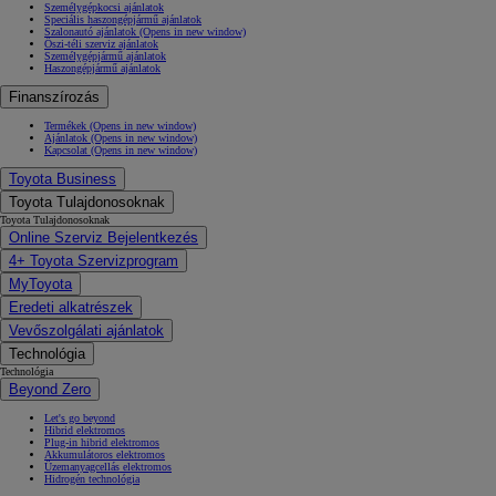
Személygépkocsi ajánlatok
Speciális haszongépjármű ajánlatok
Szalonautó ajánlatok
(Opens in new window)
Őszi-téli szerviz ajánlatok
Személygépjármű ajánlatok
Haszongépjármű ajánlatok
Finanszírozás
Termékek
(Opens in new window)
Ajánlatok
(Opens in new window)
Kapcsolat
(Opens in new window)
Toyota Business
Toyota Tulajdonosoknak
Toyota Tulajdonosoknak
Online Szerviz Bejelentkezés
4+ Toyota Szervizprogram
MyToyota
Eredeti alkatrészek
Vevőszolgálati ajánlatok
Technológia
Technológia
Beyond Zero
Let's go beyond
Hibrid elektromos
Plug-in hibrid elektromos
Akkumulátoros elektromos
Üzemanyagcellás elektromos
Hidrogén technológia