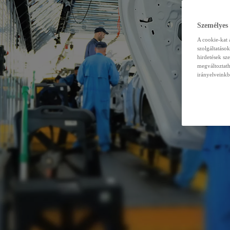
Személyes
A cookie-kat 
szolgáltatáso
hirdetések sz
megváltoztath
irányelveinkb