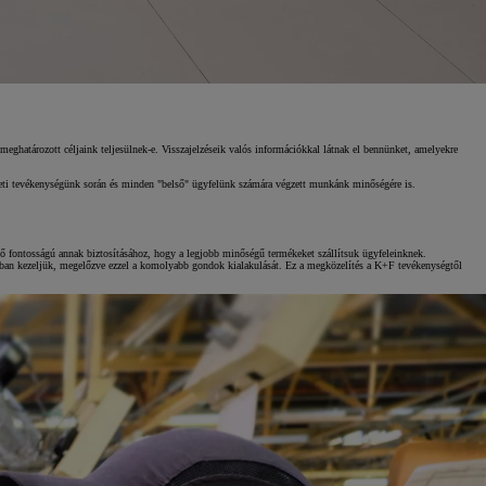
Kiemelt ajánlataink
meghatározott céljaink teljesülnek-e. Visszajelzéseik valós információkkal látnak el bennünket, amelyekre
zleti tevékenységünk során és minden "belső" ügyfelünk számára végzett munkánk minőségére is.
KINTO One
ő fontosságú annak biztosításához, hogy a legjobb minőségű termékeket szállítsuk ügyfeleinknek.
tában kezeljük, megelőzve ezzel a komolyabb gondok kialakulását. Ez a megközelítés a K+F tevékenységtől
Tartós bérlet teljes körű szolgáltatások
Márkakereskedő keresése
Kapcsol