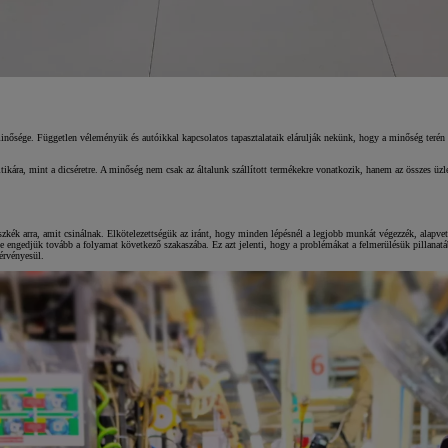
minősége. Független véleményük és autóikkal kapcsolatos tapasztalataik elárulják nekünk, hogy a minőség terén 
ikára, mint a dicséretre. A minőség nem csak az általunk szállított termékekre vonatkozik, hanem az összes ü
k arra, amit csinálnak. Elkötelezettségük az iránt, hogy minden lépésnél a legjobb munkát végezzék, alapvet
 engedjük tovább a folyamat következő szakaszába. Ez azt jelenti, hogy a problémákat a felmerülésük pillana
 érvényesül.