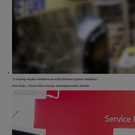
"A minőség minden munkatársunk erőfeszítéseinek együttes eredménye."
Peter Rade, a Toyota Motor Europe minőségbiztosítási alelnöke