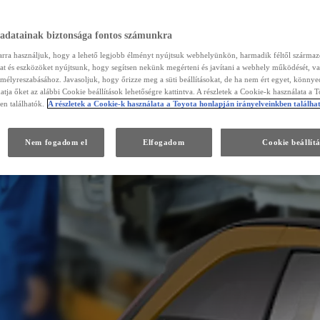
 adatainak biztonsága fontos számunkra
arra használjuk, hogy a lehető legjobb élményt nyújtsuk webhelyünkön, harmadik féltől szárma
kat és eszközöket nyújtsunk, hogy segítsen nekünk megérteni és javítani a webhely működését, va
emélyreszabásához. Javasoljuk, hogy őrizze meg a süti beállításokat, de ha nem ért egyet, könny
atja őket az alábbi Cookie beállítások lehetőségre kattintva. A részletek a Cookie-k használata a 
en találhatók.
A részletek a Cookie-k használata a Toyota honlapján irányelveinkben találha
Nem fogadom el
Elfogadom
Cookie beállít