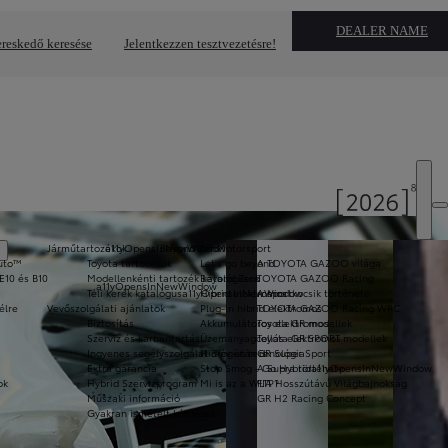
DEALER NAME
reskedő keresése
Jelentkezzen tesztvezetésre!
Járműtartozékok
a11yOpensInNewWindow
Beyond Zero
Motorsport
Auto™
Toyota tartozékok
Let's go beyond
A TOYOTA GAZOO világa
E10 és B10
Modellenkénti tartozék katalógusok
Beyond Zero
TOYOTA GAZOO Racing
a11yOpensInNewWindow
Téli kerék katalógus
a11yOpensInNewWindow
Hibrid elektromos
A sportkocsik története
élre
Vevőszolgálati ajánlatok
Plug-in hibrid elektromos
TOYOTA GAZOO Racing WRC
Biztosítás
Akkumulátoros elektromos
Toyota GR modellek
Szerviz és karbantartás
Üzemanyagcellás elektromos
Toyota GR SPORT modellek
Ingyenes segélyszolgálat 3 év után is
Hidrogén technológia
GR Super Sport
Extra garancia
Stop Smog - Go Hybrid
A Supra története
a11yOpensInNewWindow
ok
Hybrid Szervizprogram
Mi is az a WLTP?
FIA Hosszútávú Világbajnokság
Műszaki információ
GR H2 Racing Concept
Gyakran ismételt kérdések