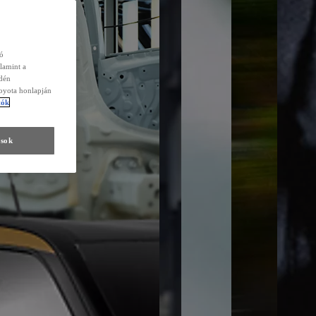
zó
lamint a
edén
Toyota honlapján
tók
ások