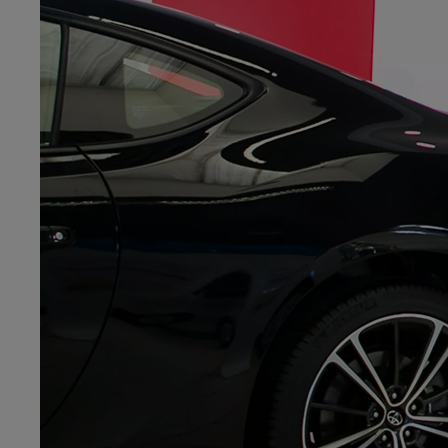
10 020 000 Ft-
tól
Corolla Hatchback
HYBRID