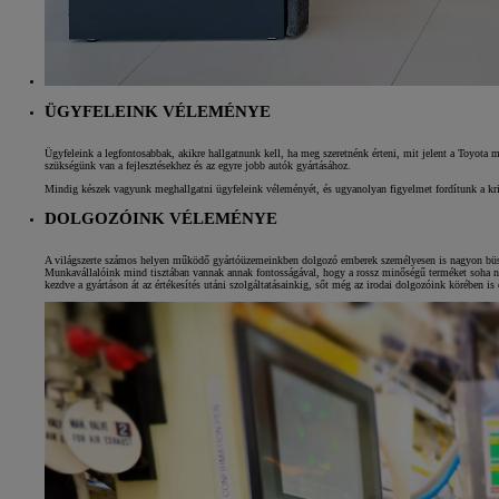
Yaris Cross
HYBRID
ÜGYFELEINK VÉLEMÉNYE
Ügyfeleink a legfontosabbak, akikre hallgatnunk kell, ha meg szeretnénk érteni, mit jelent a Toyota 
szükségünk van a fejlesztésekhez és az egyre jobb autók gyártásához.
Mindig készek vagyunk meghallgatni ügyfeleink véleményét, és ugyanolyan figyelmet fordítunk a krit
DOLGOZÓINK VÉLEMÉNYE
A világszerte számos helyen működő gyártóüzemeinkben dolgozó emberek személyesen is nagyon büszké
Munkavállalóink mind tisztában vannak annak fontosságával, hogy a rossz minőségű terméket soha ne
kezdve a gyártáson át az értékesítés utáni szolgáltatásainkig, sőt még az irodai dolgozóink körében is