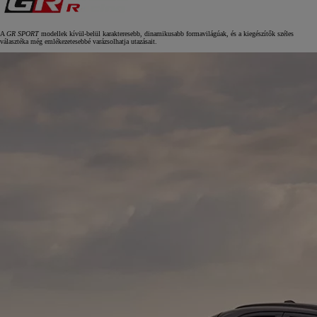
A
GR SPORT
modellek kívül‑belül karakteresebb, dinamikusabb formavilágúak, és a kiegészítők széles
választéka még emlékezetesebbé varázsolhatja utazásait.