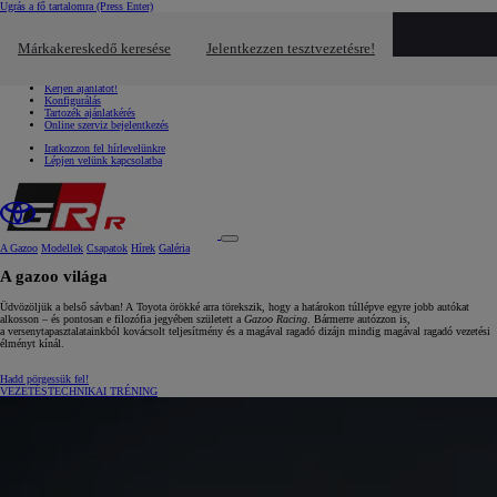
Ugrás a fő tartalomra
(Press Enter)
Gyors linkek
Kattintson ide a bezáráshoz
Márkakereskedő keresése
Jelentkezzen tesztvezetésre!
Gyors linkek
Jelentkezzen tesztvezetésre!
Kérjen ajánlatot!
Konfigurálás
Tartozék ajánlatkérés
Online szerviz bejelentkezés
Iratkozzon fel hírlevelünkre
Lépjen velünk kapcsolatba
A Gazoo
Modellek
Csapatok
Hírek
Galéria
A gazoo világa
Üdvözöljük a belső sávban! A Toyota örökké arra törekszik, hogy a határokon túllépve egyre jobb autókat
alkosson – és pontosan e filozófia jegyében született a
Gazoo Racing
. Bármerre autózzon is,
a versenytapasztalatainkból kovácsolt teljesítmény és a magával ragadó dizájn mindig magával ragadó vezetési
élményt kínál.
Hadd pörgessük fel!
VEZETÉSTECHNIKAI TRÉNING