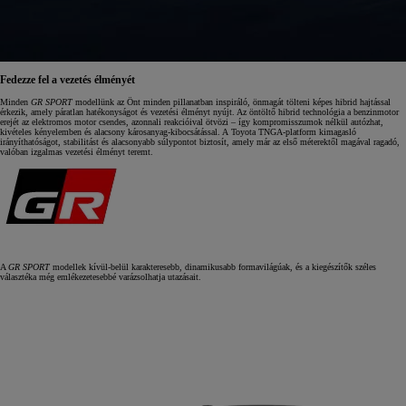
Fedezze fel a vezetés élményét
Minden
GR SPORT
modellünk az Önt minden pillanatban inspiráló, önmagát tölteni képes hibrid hajtással
érkezik, amely páratlan hatékonyságot és vezetési élményt nyújt. Az öntöltő hibrid technológia a benzinmotor
erejét az elektromos motor csendes, azonnali reakcióival ötvözi – így kompromisszumok nélkül autózhat,
kivételes kényelemben és alacsony károsanyag‑kibocsátással. A Toyota TNGA‑platform kimagasló
irányíthatóságot, stabilitást és alacsonyabb súlypontot biztosít, amely már az első méterektől magával ragadó,
valóban izgalmas vezetési élményt teremt.
A
GR SPORT
modellek kívül‑belül karakteresebb, dinamikusabb formavilágúak, és a kiegészítők széles
választéka még emlékezetesebbé varázsolhatja utazásait.