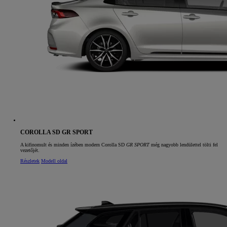
COROLLA SD GR SPORT
A kifinomult és minden ízében modern Corolla SD
GR SPORT
még nagyobb lendülettel tölti fel
vezetőjét.
Részletek
Modell oldal