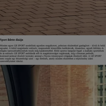
Sport ihlette dizájn
Minden egyes
GR SPORT
modellünk egyedien megalkotott, prémium részletekkel gazdagított – kívül és belül
egyaránt. A külső megjelenést exkluzív, megmunkált könnyűfém keréktárcsák, dinamikus, egyedi hűtőrács és
elegáns karosszériafényezések teszik még karakteresebbé. Belül sportos hangulat fogad: a markáns sportülések
és az exkluzív
GR SPORT
emblémák erőt és magabiztosságot sugároznak, míg a finoman perforált,
kontrasztvarrással díszített kormány azonnal a Toyota versenysport‑világának élményét idézi. A
GR SPORT
nem csupán egy felszereltségi szint – egy életérzés, amely minden részletében a teljesítmény iránti
szenvedélyünket tükrözi.