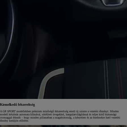
Kiemelkedő felszereltség
A
GR SPORT
modellekben prémium minőségű felszereltség emeli új szintre a vezetési élményt. Minden
modell kétzónás automata klímával, sötétített üvegekkel, hangulatvilágítással és teljes körű biztonsági
csomaggal érkezik – hogy minden pillanatban a magabiztosság, a kényelem és az érzelmekre ható vezetési
élmény kerüljön előtérbe.