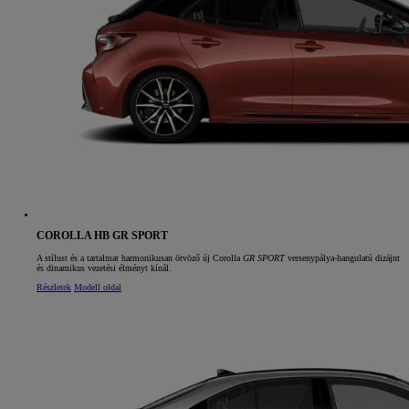
COROLLA HB GR SPORT
A stílust és a tartalmat harmonikusan ötvöző új Corolla
GR SPORT
versenypálya‑hangulatú dizájnt
és dinamikus vezetési élményt kínál.
Részletek
Modell oldal