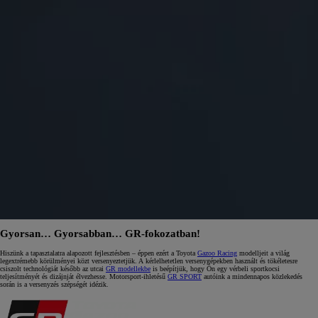
Gyorsan… Gyorsabban… GR‑fokozatban!
Hiszünk a tapasztalatra alapozott fejlesztésben – éppen ezért a Toyota
Gazoo Racing
modelljeit a világ
legextrémebb körülményei közt versenyeztetjük. A kérlelhetetlen versenygépekben használt és tökéletesre
csiszolt technológiát később az utcai
GR modellekbe
is beépítjük, hogy Ön egy vérbeli sportkocsi
teljesítményét és dizájnját élvezhesse. Motorsport‑ihletésű
GR SPORT
autóink a mindennapos közlekedés
során is a versenyzés szépségét idézik.