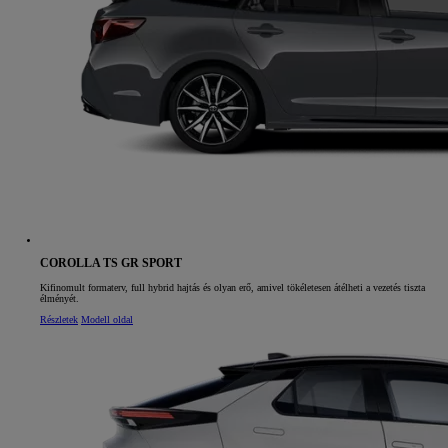
COROLLA TS GR SPORT
Kifinomult formaterv, full hybrid hajtás és olyan erő, amivel tökéletesen átélheti a vezetés tiszta
élményét.
Részletek
Modell oldal