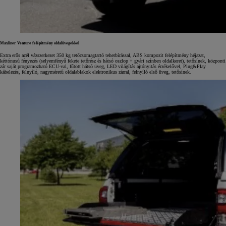
Maxliner Venture felépítmény oldalüvegekkel
Extra erős acél vázszerkezet 350 kg tetőcsomagtartó teherbírással, ABS kompozit felépítmény héjazat,
kéttónusú fényezés (selyemfényű fekete tetőrész és hátsó oszlop + gyári színben oldalkeret), tetősínek, központi
zár saját programozható ECU-val, fűtött hátsó üveg, LED világítás ajtónyitás érzékelővel, Plug&Play
kábelezés, felnyíló, nagyméretű oldalablakok elektronikus zárral, felnyíló első üveg, tetősínek.