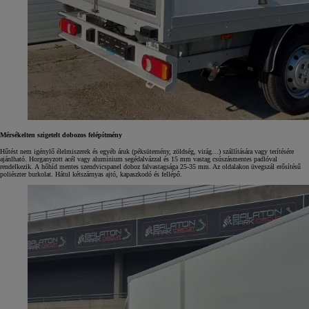
Mérsékelten szigetelt dobozos felépítmény
Hűtést nem igénylő élelmiszerek és egyéb áruk (péksütemény, zöldség, virág…) szállítására vagy terítésére
ajánlható. Horganyzott acél vagy alumínium segédalvázzal és 15 mm vastag csúszásmentes padlóval
rendelkezik. A hőhíd mentes szendvicspanel doboz falvastagsága 25-35 mm. Az oldalakon üvegszál erősítésű
poliészter burkolat. Hátul kétszárnyas ajtó, kapaszkodó és fellépő.