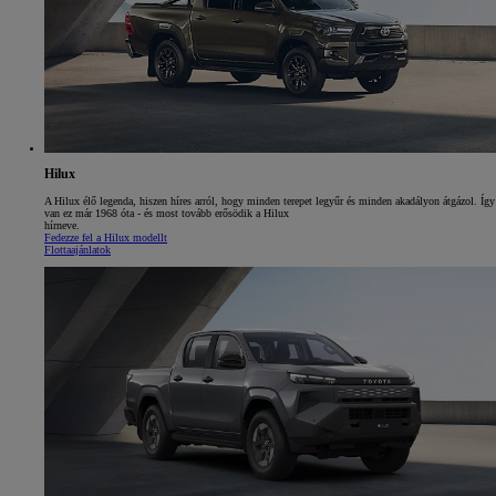
Hilux
A Hilux élő legenda, hiszen híres arról, hogy minden terepet legyűr és minden akadályon átgázol. Így
van ez már 1968 óta - és most tovább erősödik a Hilux
hírneve.
Fedezze fel a Hilux modellt
Flottaajánlatok