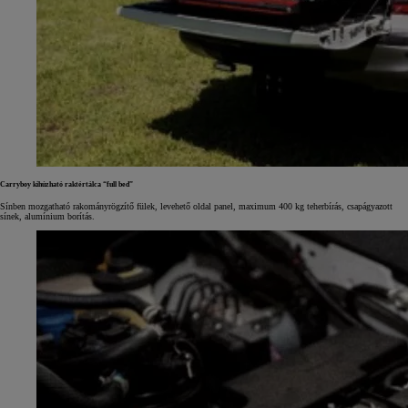
Carryboy kihúzható raktértálca “full bed”
Sínben mozgatható rakományrögzítő fülek, levehető oldal panel, maximum 400 kg teherbírás, csapágyazott
sínek, alumínium borítás.