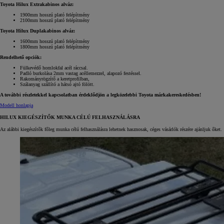
Toyota Hilux Extrakabinos alváz:
1900mm hosszú plató felépítmény
2100mm hosszú plató felépítmény
Toyota Hilux Duplakabinos alváz:
1600mm hosszú plató felépítmény
1800mm hosszú plató felépítmény
Rendelhető opciók:
Fülkevédő homlokfal acél ráccsal.
Padló burkolása 2mm vastag acéllemezzel, alapozó festéssel.
Rakományrögzítő a keretprofilban,
Szálanyag szállító a hátsó ajtó fölött.
A további részletekkel kapcsolatban érdeklődjön a legközelebbi Toyota márkakereskedésben!
Modell honlapja
HILUX KIEGÉSZÍTŐK MUNKA CÉLÚ FELHASZNÁLÁSRA
Az alábbi kiegészítők főleg munka célú felhasználásra lehetnek hasznosak, céges vásárlók részére ajánljuk őket.