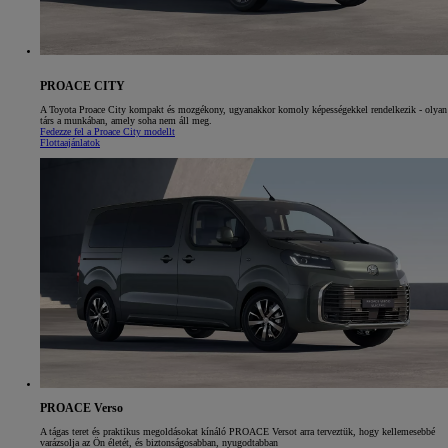
PROACE CITY
A Toyota Proace City kompakt és mozgékony, ugyanakkor komoly képességekkel rendelkezik - olyan
társ a munkában, amely soha nem áll meg.
Fedezze fel a Proace City modellt
Flottaajánlatok
PROACE Verso
A tágas teret és praktikus megoldásokat kínáló PROACE Versot arra terveztük, hogy kellemesebbé
varázsolja az Ön életét, és biztonságosabban, nyugodtabban