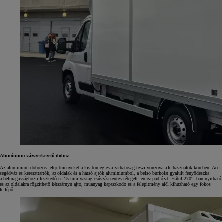
Alumínium vázszerkezetű doboz
Az alumínium dobozos felépítményeket a kis tömeg és a zárhatóság teszi vonzóvá a felhasználók körében. Acél
segédváz és kereszttartók, az oldalak és a hátsó ajtók alumíniumból, a belső burkolat gyalult fenyődeszka
a belmagassághoz illeszkedően. 15 mm vastag csúszásmentes rétegelt lemez padlózat. Hátul 270°- ban nyitható
és az oldalakra rögzíthető kétszárnyú ajtó, műanyag kapaszkodó és a felépítmény alól kihúzható egy fokos
fellépő.