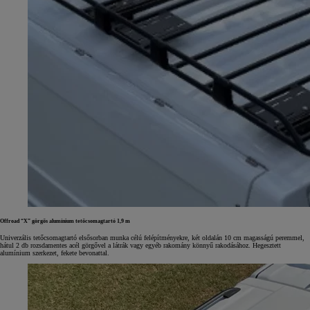
Offroad “X” görgős alumínium tetőcsomagtartó 1,9 m
Univerzális tetőcsomagtartó elsősorban munka célú felépítményekre, két oldalán 10 cm magasságú peremmel,
hátul 2 db rozsdamentes acél görgővel a látrák vagy egyéb rakomány könnyű rakodásához. Hegesztett
alumínium szerkezet, fekete bevonattal.