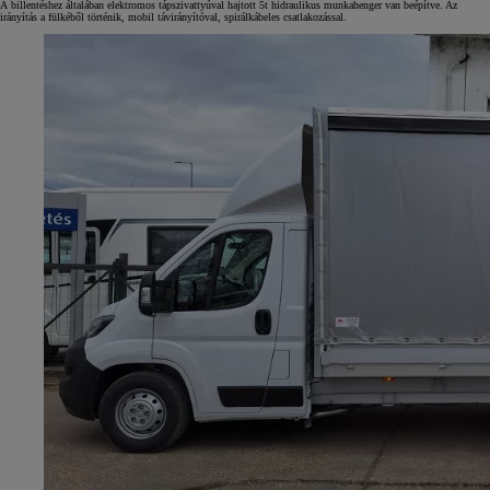
A billentéshez általában elektromos tápszivattyúval hajtott 5t hidraulikus munkahenger van beépítve. Az
irányítás a fülkéből történik, mobil távirányítóval, spirálkábeles csatlakozással.