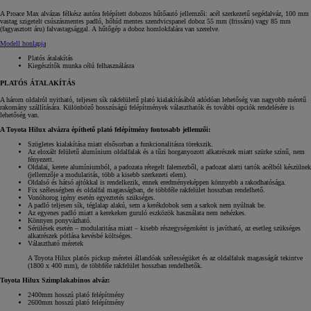
A Proace Max alvázas félkész autóra felépített dobozos hűtőautó jellemzői: acél szerkezetű segédalváz, 100 mm
vastag szigetelt csúszásmentes padló, hőhíd mentes szendvicspanel doboz 55 mm (frissáru) vagy 85 mm
(fagyasztott áru) falvastagsággal. A hűtőgép a doboz homlokfalára van szerelve.
Modell honlapja
Platós átalakítás
Kiegészítők munka célú felhasználásra
PLATÓS ÁTALAKÍTÁS
A három oldalról nyitható, teljesen sík rakfelületű plató kialakításából adódóan lehetőség van nagyobb méretű
rakomány szállítására. Különböző hosszúságú felépítmények választhatók és további opciók rendelésére is
lehetőség van.
A Toyota Hilux alvázra építhető plató felépítmény fontosabb jellemzői:
Szögletes kialakítása miatt elsősorban a funkcionalitásra törekszik.
Az eloxált felületű alumínium oldalfalak és a tűzi horganyozott alkatrészek miatt szürke színű, nem
fényezett.
Oldalai, kerete alumíniumból, a padozata rétegelt falemezből, a padozat alatti tartók acélból készülnek
(jellemzője a modularitás, több a kisebb szerkezeti elem).
Oldalsó és hátsó ajtókkal is rendelkezik, ennek eredményeképpen könnyebb a rakodhatósága.
Fix szélességben és oldalfal magasságban, de többféle rakfelület hosszban rendelhető.
Vonóhorog igény esetén egyeztetés szükséges.
A padló teljesen sík, téglalap alakú, sem a kerékdobok sem a sarkok nem nyúlnak be.
Az egyenes padló miatt a kerekeken guruló eszközök használata nem nehézkes.
Könnyen ponyvázható.
Sérülések esetén – modularitása miatt – kisebb részegységenként is javítható, az esetleg szükséges
alkatrészek pótlása kevésbé költséges.
Választható méretek
A Toyota Hilux platós pickup méretei állandóak szélességüket és az oldalfaluk magasságát tekintve
(1800 x 400 mm), de többféle rakfelület hosszban rendelhetők.
Toyota Hilux Szimplakabinos alváz:
2400mm hosszú plató felépítmény
2600mm hosszú plató felépítmény