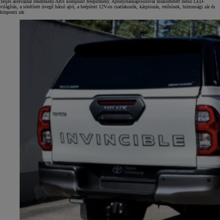
Teljes acélvázzal rendelkező ABS kompozit felépítmény. Ajtónyitáskapcsolóval működtetett belső LED-
világítás, a sötétített üvegű hátsó ajtó, a beépített 12V-os csatlakozók, kárpitozás, tetősínek, biztonsági zár és
központi zár.