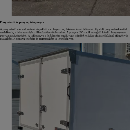
Ponyvatartó és ponyva, tolóponyva
A ponyvatartó váz acél zártszelvényekből van hegesztve, feketére festett felülettel. Gyalult ponyvadeszkázattal
rendelkezik, a belmagassághoz illeszkedően több sorban. A ponyva UV stabil anyagból készül, horganyozott
ponyvaszerelvényekkel. A tolóponyva a felépítmény egyik vagy mindkét oldalán oldalra elhúzható (függönyös
kialakítás). A ponyva festésére és feliratozására is lehetőség van.