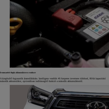
Ironman4x4 dupla akkumulátoros rendszer
A kiegészítő fogyasztók áramellátására. Intelligens vezérlés 40 Amperes inverteres töltéssel, 80Ah kapacitású
második akkumulátor, opcionálisan indítássegítő funkció a második akkumulátorról.