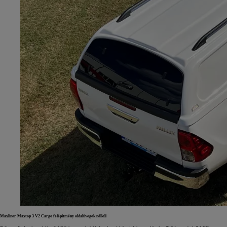
Maxliner Maxtop 3 V2 Cargo felépítmény oldalüvegek nélkül