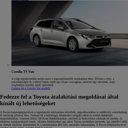
Corolla TS Van
A világ legnépszerűbb autója most a legmegbízhatóbb munkatársa lehet. Élvezze a teret, a
sokoldalúságot és a hibrid hajtás erejét egy olyan csomagban, amelyet úgy terveztek, hogy
megfeleljen minden üzleti igényének.
Fedezze fel a Corolla Van modellt
Fedezze fel a Toyota átalakítási megoldásai által
kínált új lehetőségeket
A Toyota haszongépjárművek a legnehezebb kihívásokra készültek, alapváltozatában is rendkívüli sokoldalúság
és tartósság jellemzi őket. Fedezze fel a különleges feladatokra szolgáló raktér és utastér átalakítási
megoldásainkat, valamint Hilux Off-Road átalakításainkat, amelyek új funkciókkal ruházzák fel autóját, és
tökéletes munkaeszközzé teszik. Minden felépítményt egy adott Toyota modellhez terveztek, így lehetővé válik
az elemek tökéletes illeszkedése és a rendelkezésre álló hely optimális kihasználása. A Toyota felépítményeivel
minden munka öröm, minden kihívás kaland.