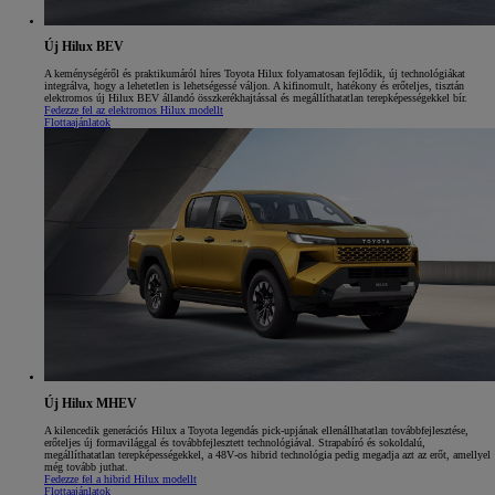
Új Hilux BEV
A keménységéről és praktikumáról híres Toyota Hilux folyamatosan fejlődik, új technológiákat
integrálva, hogy a lehetetlen is lehetségessé váljon. A kifinomult, hatékony és erőteljes, tisztán
elektromos új Hilux BEV állandó összkerékhajtással és megállíthatatlan terepképességekkel bír.
Fedezze fel az elektromos Hilux modellt
Flottaajánlatok
Új Hilux MHEV
A kilencedik generációs Hilux a Toyota legendás pick‑upjának ellenállhatatlan továbbfejlesztése,
erőteljes új formavilággal és továbbfejlesztett technológiával. Strapabíró és sokoldalú,
megállíthatatlan terepképességekkel, a 48V‑os hibrid technológia pedig megadja azt az erőt, amellyel
még tovább juthat.
Fedezze fel a hibrid Hilux modellt
Flottaajánlatok