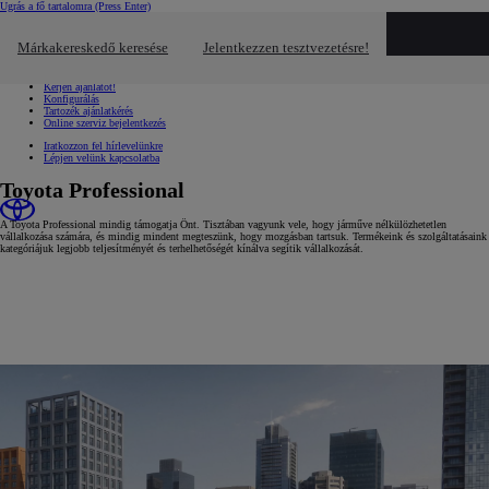
Ugrás a fő tartalomra
(Press Enter)
Gyors linkek
Kattintson ide a bezáráshoz
Márkakereskedő keresése
Jelentkezzen tesztvezetésre!
Gyors linkek
Jelentkezzen tesztvezetésre!
Kérjen ajánlatot!
Konfigurálás
Tartozék ajánlatkérés
Online szerviz bejelentkezés
Iratkozzon fel hírlevelünkre
Lépjen velünk kapcsolatba
Toyota Professional
A Toyota Professional mindig támogatja Önt. Tisztában vagyunk vele, hogy járműve nélkülözhetetlen
vállalkozása számára, és mindig mindent megteszünk, hogy mozgásban tartsuk. Termékeink és szolgáltatásaink
kategóriájuk legjobb teljesítményét és terhelhetőségét kínálva segítik vállalkozását.