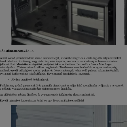
JÁRMŰBERENDEZÉSEK
A bott vario3 járműberendezés elemei rendezettséget, áttekinthetőséget és a lehető legjobb helykihasználást
teszik lehetővé. Kis tömeg, nagy stabilitás, erős felépítés, maximális variálhatóság és hosszú élettartam
jellemzi őket. Méreteiket és rögzítési pontjaikat tekintve ideálisan illeszkedik a Proace Max furgon
adottságaihoz. Törésteszteken kiválóan megfeleltek. Tökéletesen kombinálhatóak az egyes tevékenységi
területek egyedi szükségletei szerint: polcos és fiókos szekrények, teherhordó padozat, rakományrögzítők,
systainer3 kofferrendszer, raktérvilágítás, figyelmeztető fényjelzések, inverterek…
Alvázra szerelhető felépítmények
Felépítmény gyártó partnereink 3 év garanciát biztosítanak és teljes körú szolgáltatást nyújtanak a tervezéstől
a műszaki vizsgáztatáshoz szükséges dokumentumok átadásáig.
Az alábbiakban néhány általános és gyakran rendelt felépítmény típust sorolunk fel.
Egyedi igényeivel kapcsolatban forduljon egy Toyota márkakereskedőhöz!