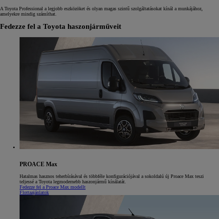
A Toyota Professional a legjobb eszközöket és olyan magas szintű szolgáltatásokat kínál a munkájához,
amelyekre mindig számíthat.
Fedezze fel a Toyota haszonjárműveit
PROACE Max
Hatalmas hasznos teherbírásával és többféle konfigurációjával a sokoldalú új Proace Max teszi
teljessé a Toyota legmodernebb haszonjármű kínálatát.
Fedezze fel a Proace Max modellt
Flottaajánlatok