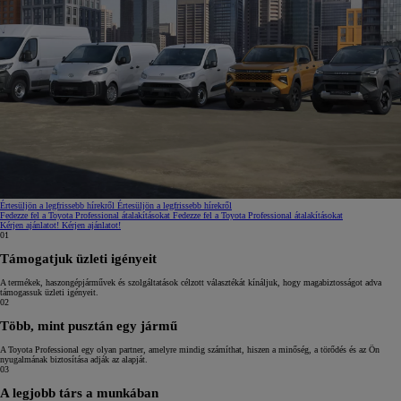
Értesüljön a legfrissebb hírekről
Értesüljön a legfrissebb hírekről
Fedezze fel a Toyota Professional átalakításokat
Fedezze fel a Toyota Professional átalakításokat
Kérjen ajánlatot!
Kérjen ajánlatot!
01
Támogatjuk üzleti igényeit
A termékek, haszongépjárművek és szolgáltatások célzott választékát kínáljuk, hogy magabiztosságot adva
támogassuk üzleti igényeit.
02
Több, mint pusztán egy jármű
A Toyota Professional egy olyan partner, amelyre mindig számíthat, hiszen a minőség, a törődés és az Ön
nyugalmának biztosítása adják az alapját.
03
A legjobb társ a munkában