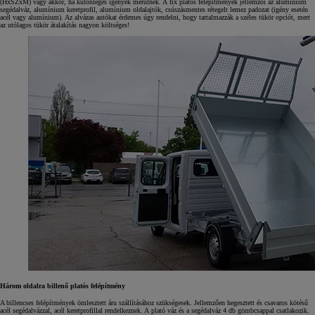
(HxSZxM) vagy akkor, ha különleges igények merülnek. A fix platós felépítmények jellemzői az alumínium
segédalváz, alumínium keretprofil, alumínium oldalajtók, csúszásmentes rétegelt lemez padozat (igény esetén
acél vagy alumínium). Az alvázas autókat érdemes úgy rendelni, hogy tartalmazzák a széles tükör opciót, mert
az utólagos tükör átalakítás nagyon költséges!
Három oldalra billenő platós felépítmény
A billencses felépítmények ömlesztett áru szállításához szükségesek. Jellemzően hegesztett és csavaros kötésű
acél segédalvázzal, acél keretprofillal rendelkeznek. A plató váz és a segédalváz 4 db gömbcsappal csatlakozik.