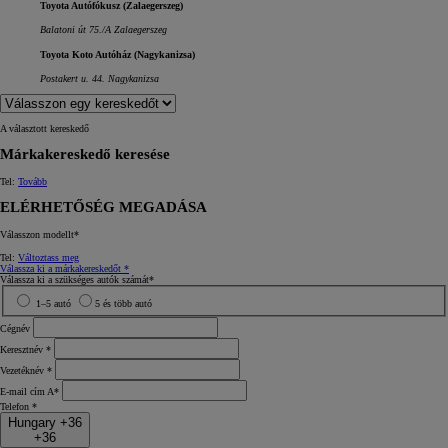
Toyota Autófókusz (Zalaegerszeg)
Balatoni út 75./A Zalaegerszeg
Toyota Koto Autóház (Nagykanizsa)
Postakert u. 44. Nagykanizsa
A választott kereskedő
Márkakereskedő keresése
Tel:
Tovább
ELÉRHETŐSÉG MEGADÁSA
Válasszon modellt*
Tel:
Változtass meg
Válassza ki a márkakereskedőt *
Válassza ki a szükséges autók számát*
1–5 autó
5 és több autó
Cégnév
Keresztnév *
Vezetéknév *
E‑mail cím A*
Telefon *
Hungary +36
+36