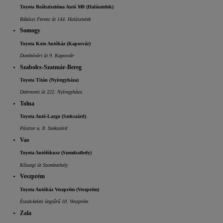
Toyota Reálszisztéma Autó M0 (Halásztelek)
Rákóczi Ferenc út 144. Halásztelek
Somogy
Toyota Koto Autóház (Kaposvár)
Dombóvári út 9. Kaposvár
Szabolcs-Szatmár-Bereg
Toyota Titán (Nyíregyháza)
Debreceni út 222. Nyíregyháza
Tolna
Toyota Autó-Largo (Szekszárd)
Pásztor u. 8. Szekszárd
Vas
Toyota Autófókusz (Szombathely)
Kőszegi út Szombathely
Veszprém
Toyota Autóház Veszprém (Veszprém)
Észak-keleti útgyűrű 10. Veszprém
Zala