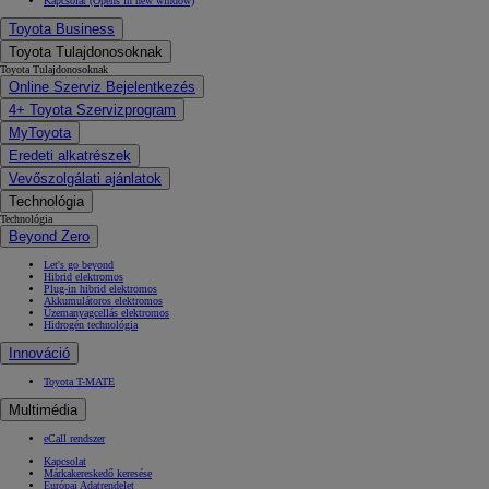
Kapcsolat
(Opens in new window)
Toyota Business
Toyota Tulajdonosoknak
Toyota Tulajdonosoknak
Online Szerviz Bejelentkezés
4+ Toyota Szervizprogram
MyToyota
Eredeti alkatrészek
Vevőszolgálati ajánlatok
Technológia
Technológia
Beyond Zero
Let's go beyond
Hibrid elektromos
Plug-in hibrid elektromos
Akkumulátoros elektromos
Üzemanyagcellás elektromos
Hidrogén technológia
Innováció
Toyota T-MATE
Multimédia
eCall rendszer
Kapcsolat
Márkakereskedő keresése
Európai Adatrendelet