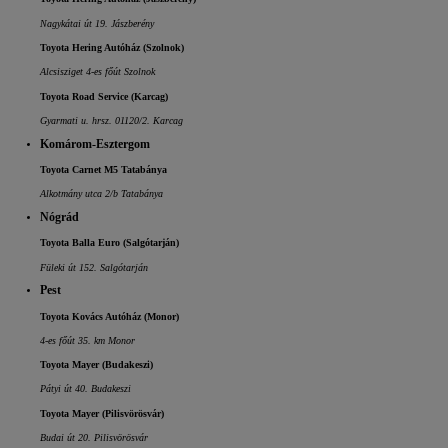
Nagykátai út 19. Jászberény
Toyota Hering Autóház (Szolnok)
Alcsisziget 4-es főút Szolnok
Toyota Road Service (Karcag)
Gyarmati u. hrsz. 01120/2. Karcag
Komárom-Esztergom
Toyota Carnet M5 Tatabánya
Alkotmány utca 2/b Tatabánya
Nógrád
Toyota Balla Euro (Salgótarján)
Füleki út 152. Salgótarján
Pest
Toyota Kovács Autóház (Monor)
4-es főút 35. km Monor
Toyota Mayer (Budakeszi)
Pátyi út 40. Budakeszi
Toyota Mayer (Pilisvörösvár)
Budai út 20. Pilisvörösvár