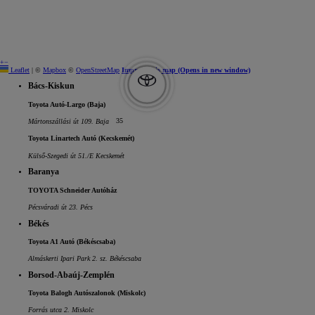
+
−
Leaflet
|
©
Mapbox
©
OpenStreetMap
Improve this map
(Opens in new window)
Bács-Kiskun
Toyota Autó-Largo (Baja)
35
Mártonszállási út 109. Baja
Toyota Linartech Autó (Kecskemét)
Külső-Szegedi út 51./E Kecskemét
Baranya
TOYOTA Schneider Autóház
Pécsváradi út 23. Pécs
Békés
Toyota A1 Autó (Békéscsaba)
Almáskerti Ipari Park 2. sz. Békéscsaba
Borsod-Abaúj-Zemplén
Toyota Balogh Autószalonok (Miskolc)
Forrás utca 2. Miskolc