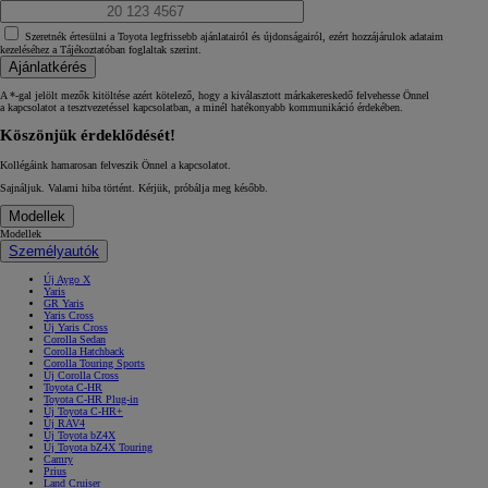
Szeretnék értesülni a Toyota legfrissebb ajánlatairól és újdonságairól, ezért hozzájárulok adataim
kezeléséhez a Tájékoztatóban foglaltak szerint.
Ajánlatkérés
A *‑gal jelölt mezők kitöltése azért kötelező, hogy a kiválasztott márkakereskedő felvehesse Önnel
a kapcsolatot a tesztvezetéssel kapcsolatban, a minél hatékonyabb kommunikáció érdekében.
Köszönjük érdeklődését!
Kollégáink hamarosan felveszik Önnel a kapcsolatot.
Sajnáljuk. Valami hiba történt. Kérjük, próbálja meg később.
Modellek
Modellek
Személyautók
Új Aygo X
Yaris
GR Yaris
Yaris Cross
Új Yaris Cross
Corolla Sedan
Corolla Hatchback
Corolla Touring Sports
Új Corolla Cross
Toyota C-HR
Toyota C-HR Plug-in
Új Toyota C-HR+
Új RAV4
Új Toyota bZ4X
Új Toyota bZ4X Touring
Camry
Prius
Land Cruiser