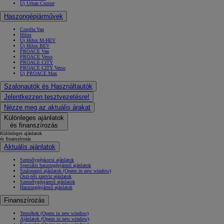
Új Urban Cruiser
Haszongépjárművek
Corolla Van
Hilux
Új Hilux M-HEV
Új Hilux BEV
PROACE Van
PROACE Verso
PROACE CITY
PROACE CITY Verso
Új PROACE Max
Szalonautók és Használtautók
Jelentkezzen tesztvezetésre!
Nézze meg az aktuális árakat
Különleges ajánlatok
és finanszírozás
Különleges ajánlatok
és finanszírozás
Aktuális ajánlatok
Személygépkocsi ajánlatok
Speciális haszongépjármű ajánlatok
Szalonautó ajánlatok
(Opens in new window)
Őszi-téli szerviz ajánlatok
Személygépjármű ajánlatok
Haszongépjármű ajánlatok
Finanszírozás
Termékek
(Opens in new window)
Ajánlatok
(Opens in new window)