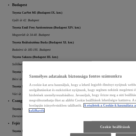
Budapest
Toyota CarNet M5 (Budapest IX. ker.)
Gyáli út 42. Budapest
Toyota Emil Frey Autócentrum (Budapest XIV. ker.)
Mogyoródi út 34-40. Budapest
Toyota Reálszisztéma Buda (Budapest XI. ker.)
Budaörsi út 185-195. Budapest
Toyota Sakura (Budapest III. ker.)
Szőlőkert u. 1. Budapest
Toyota Sakura Hibrid Központ (Budapest III. ker.)
Személyes adatainak biztonsága fontos számunkra
Bécsi út 178. Budapest
A cookie-kat arra használjuk, hogy a lehető legjobb élményt nyújtsuk web
Toyota Schiller (Budapest IV. ker.)
szolgáltatásokat és eszközöket nyújtsunk, hogy segítsen nekünk megérteni é
Váci út 119./C Budapest
hirdetések személyreszabásához. Javasoljuk, hogy őrizze meg a süti beállít
megváltoztathatja őket az alábbi Cookie beállítások lehetőségre kattintva. A
Csongrád
honlapján irányelveinkben találhatók.
A részletek a Cookie-k használata 
Toyota Kovács Autóház (Szeged)
találhatók
Dorozsmai út 9. Szeged
Fejér
Cookie beállítások
Toyota Mayer (Székesfehérvár)