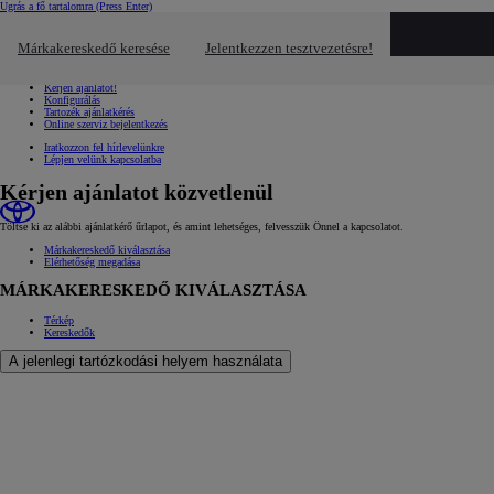
Ugrás a fő tartalomra
(Press Enter)
Gyors linkek
Kattintson ide a bezáráshoz
Márkakereskedő keresése
Jelentkezzen tesztvezetésre!
Gyors linkek
Jelentkezzen tesztvezetésre!
Kérjen ajánlatot!
Konfigurálás
Tartozék ajánlatkérés
Online szerviz bejelentkezés
Iratkozzon fel hírlevelünkre
Lépjen velünk kapcsolatba
Kérjen ajánlatot közvetlenül
Töltse ki az alábbi ajánlatkérő űrlapot, és amint lehetséges, felvesszük Önnel a kapcsolatot.
Márkakereskedő kiválasztása
Elérhetőség megadása
MÁRKAKERESKEDŐ KIVÁLASZTÁSA
Térkép
Kereskedők
A jelenlegi tartózkodási helyem használata