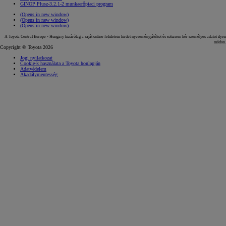
GINOP Plusz-3.2.1-2 munkaerőpiaci program
(Opens in new window)
(Opens in new window)
(Opens in new window)
A Toyota Central Europe - Hungary kizárólag a saját online felületein hirdet nyereményjátékot és sohasem kér személyes adatot ilyen
módon.
Copyright © Toyota 2026
Jogi nyilatkozat
Cookie-k használata a Toyota honlapján
Adatvédelem
Akadálymentesség