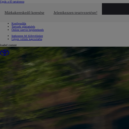
(Press Enter)
Ugrás a fő tartalomra
Gyors linkek
Gyors linkek
Márkakereskedő keresése
Jelentkezzen tesztvezetésre!
Kattintson ide a bezáráshoz
Jelentkezzen tesztvezetésre!
Kérjen ajánlatot!
Konfigurálás
Tartozék ajánlatkérés
Online szerviz bejelentkezés
Iratkozzon fel hírlevelünkre
Lépjen velünk kapcsolatba
loaded content