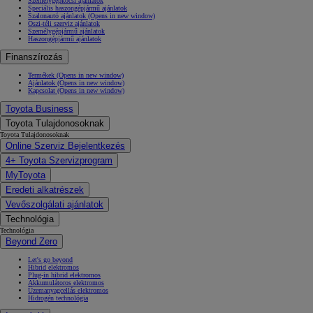
Személygépkocsi ajánlatok
Speciális haszongépjármű ajánlatok
Szalonautó ajánlatok
(Opens in new window)
Őszi-téli szerviz ajánlatok
Személygépjármű ajánlatok
Haszongépjármű ajánlatok
Finanszírozás
Termékek
(Opens in new window)
Ajánlatok
(Opens in new window)
Kapcsolat
(Opens in new window)
Toyota Business
Toyota Tulajdonosoknak
Toyota Tulajdonosoknak
Online Szerviz Bejelentkezés
4+ Toyota Szervizprogram
MyToyota
Eredeti alkatrészek
Vevőszolgálati ajánlatok
Technológia
Technológia
Beyond Zero
Let's go beyond
Hibrid elektromos
Plug-in hibrid elektromos
Akkumulátoros elektromos
Üzemanyagcellás elektromos
Hidrogén technológia