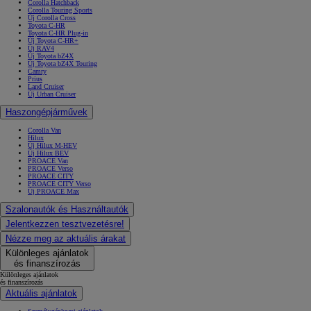
Corolla Hatchback
Corolla Touring Sports
Új Corolla Cross
Toyota C-HR
Toyota C-HR Plug-in
Új Toyota C-HR+
Új RAV4
Új Toyota bZ4X
Új Toyota bZ4X Touring
Camry
Prius
Land Cruiser
Új Urban Cruiser
Haszongépjárművek
Corolla Van
Hilux
Új Hilux M-HEV
Új Hilux BEV
PROACE Van
PROACE Verso
PROACE CITY
PROACE CITY Verso
Új PROACE Max
Szalonautók és Használtautók
Jelentkezzen tesztvezetésre!
Nézze meg az aktuális árakat
Különleges ajánlatok
és finanszírozás
Különleges ajánlatok
és finanszírozás
Aktuális ajánlatok