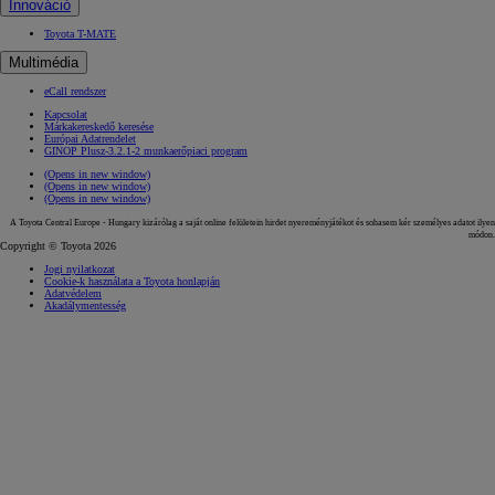
Innováció
Toyota T-MATE
Multimédia
eCall rendszer
Kapcsolat
Márkakereskedő keresése
Európai Adatrendelet
GINOP Plusz-3.2.1-2 munkaerőpiaci program
(Opens in new window)
(Opens in new window)
(Opens in new window)
A Toyota Central Europe - Hungary kizárólag a saját online felületein hirdet nyereményjátékot és sohasem kér személyes adatot ilyen
módon.
Copyright © Toyota 2026
Jogi nyilatkozat
Cookie-k használata a Toyota honlapján
Adatvédelem
Akadálymentesség