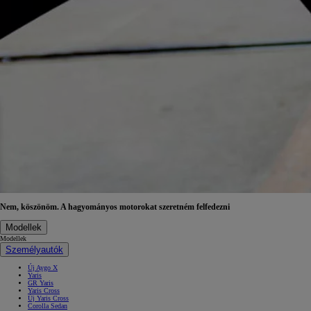
Nem, köszönöm. A hagyományos motorokat szeretném felfedezni
Modellek
Modellek
Személyautók
Új Aygo X
Yaris
GR Yaris
Yaris Cross
Új Yaris Cross
Corolla Sedan