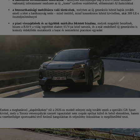
vadonatúj infotainment rendszere az új „Arene” szoftver vezérletével, előremutató AI funkciókkal
a fenntarthatósági mobilitásra való törekvések
, melyben az új generációs hibrid hajtás tovább
emeli a tétet a hatékonyság terén – mind öntöltő, mind konnektoros hibrid kivitelben, akár 309 LE-s
összteljesítménnyel
a piaci visszajelzések és az ügyfelek márkába fektetett bizalma
, melyek magukért beszélnek,
hiszen a RAV4 a világ legtöbbet eladott SUV-jai közé tartozik, és a már rendelhető új generációra is
komoly érdeklődés mutatkozik a hazai és nemzetközi piacokon egyaránt
Ezeken a meghatározó „alapértékeken” túl a 2026-os modell erényeit még tovább emeli a speciális GR Sport
kivitel, mely a Toyota versenypályán szerzett tapasztalait nem csupán optikai külső és belső elemekben, hanem
a vezethetőséget sportosabbá tevő futómű hangolásban és teljesítény fokozásban is megélhetőbbé teszi.