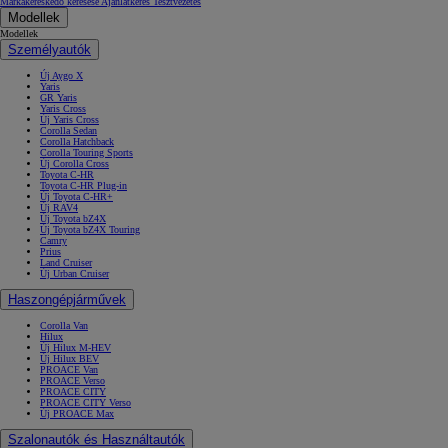
Márkakereskedő keresése
Ajánlatkérés
Tesztvezetés
Modellek
Modellek
Személyautók
Új Aygo X
Yaris
GR Yaris
Yaris Cross
Új Yaris Cross
Corolla Sedan
Corolla Hatchback
Corolla Touring Sports
Új Corolla Cross
Toyota C-HR
Toyota C-HR Plug-in
Új Toyota C-HR+
Új RAV4
Új Toyota bZ4X
Új Toyota bZ4X Touring
Camry
Prius
Land Cruiser
Új Urban Cruiser
Haszongépjárművek
Corolla Van
Hilux
Új Hilux M-HEV
Új Hilux BEV
PROACE Van
PROACE Verso
PROACE CITY
PROACE CITY Verso
Új PROACE Max
Szalonautók és Használtautók