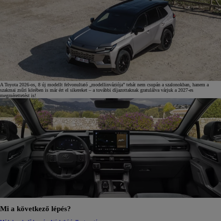
A Toyota 2026-os, 8 új modellt felvonultató „modellinváziója” tehát nem csupán a szalonokban, hanem a
szakmai zsűri körében is már ért el sikereket – a további díjazottaknak gratulálva várjuk a 2027-es
megmérettetést is!
Mi a következő lépés?