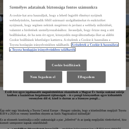
Személyes adatainak biztonsága fontos számunkra
A cookie-kat arra használjuk, hogy a lehető legjobb élményt nyújtsuk
webhelyünkön, harmadik féltől származó szolgáltatásokat és eszközöket
nyújtsunk, hogy segítsen nekünk megérteni és javítani a webhely működését,
valamint a hirdetések személyreszabásához. Javasoljuk, hogy őrizze meg a süti
beállításokat, de ha nem ért egyet, könnyedén megváltoztathatja őket az alábbi
Cookie beállítások lehetőségre kattintva. A részletek a Cookie-k használata a
Toyota honlapján irányelveinkben találhatók.
A részletek a Cookie-k használata
a Toyota honlapján irányelveinkben találhatók
Cookie beállítások
Nem fogadom el
Elfogadom
Évről évre egyre izgalmasabb megmérettetésben részesülnek a Magyar Év Autója szakmai zsűrije
kezében a hazánkban forgalmazott újdonságok – és e pezsgő környezetben egyre kiélezettebb
versenyben dől el, kinél is durran az a bizonyos pezsgő…
Épp ezért nagy büszkeség a Toyota Central Europe - Hungary számára, hogy a közelmúltban megújult Toyota
RAV4 a 2026-os verseny keretében elnyerte az Autós Nagykoalíció különdíját!
Ez az elismerés kombinálja a zsűri szakmaiságát a piac „ítéletével” és az iparág megújulási törekvéseivel, hisz
kiemelt szempontot kapnak odaítélésénél:
a modellben felvonultatott innovációk
– amelyben kulcsszerepet kap a RAV4 most debütáló