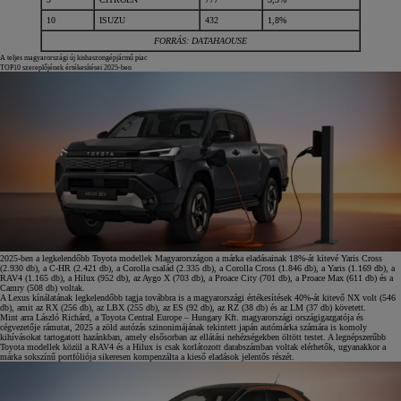
10
ISUZU
432
1,8%
FORRÁS: DATAHAOUSE
A teljes magyarországi új kishaszongépjármű piac
TOP10 szereplőjének értékesítései 2025-ben
2025-ben a legkelendőbb Toyota modellek Magyarországon a márka eladásainak 18%-át kitevé Yaris Cross
(2.930 db), a C-HR (2.421 db), a Corolla család (2.335 db), a Corolla Cross (1.846 db), a Yaris (1.169 db), a
RAV4 (1.165 db), a Hilux (952 db), az Aygo X (703 db), a Proace City (701 db), a Proace Max (611 db) és a
Camry (508 db) voltak.
A Lexus kínálatának legkelendőbb tagja továbbra is a magyarországi értékesítések 40%-át kitevő NX volt (546
db), amit az RX (256 db), az LBX (255 db), az ES (92 db), az RZ (38 db) és az LM (37 db) követett.
Mint arra László Richárd, a Toyota Central Europe – Hungary Kft. magyarországi országigazgatója és
cégvezetője rámutat, 2025 a zöld autózás szinonimájának tekintett japán autómárka számára is komoly
kihívásokat tartogatott hazánkban, amely elsősorban az ellátási nehézségekben öltött testet. A legnépszerűbb
Toyota modellek közül a RAV4 és a Hilux is csak korlátozott darabszámban voltak elérhetők, ugyanakkor a
márka sokszínű portfóliója sikeresen kompenzálta a kieső eladások jelentős részét.