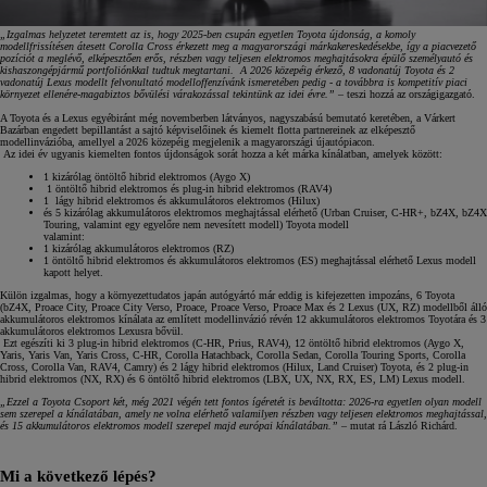
„Izgalmas helyzetet teremtett az is, hogy 2025-ben csupán egyetlen Toyota újdonság, a komoly
modellfrissítésen átesett Corolla Cross érkezett meg a magyarországi márkakereskedésekbe, így a piacvezető
pozíciót a meglévő, elképesztően erős, részben vagy teljesen elektromos meghajtásokra épülő személyautó és
kishaszongépjármű portfoliónkkal tudtuk megtartani. A 2026 közepéig érkező, 8 vadonatúj Toyota és 2
vadonatúj Lexus modellt felvonultató modelloffenzívánk ismeretében pedig - a továbbra is kompetitív piaci
környezet ellenére-magabiztos bővülési várakozással tekintünk az idei évre.”
– teszi hozzá az országigazgató.
A Toyota és a Lexus egyébiránt még novemberben látványos, nagyszabású bemutató keretében, a Várkert
Bazárban engedett bepillantást a sajtó képviselőinek és kiemelt flotta partnereinek az elképesztő
modellinvázióba, amellyel a 2026 közepéig megjelenik a magyarországi újautópiacon.
Az idei év ugyanis kiemelten fontos újdonságok sorát hozza a két márka kínálatban, amelyek között:
1 kizárólag öntöltő hibrid elektromos (Aygo X)
1 öntöltő hibrid elektromos és plug-in hibrid elektromos (RAV4)
1 lágy hibrid elektromos és akkumulátoros elektromos (Hilux)
és 5 kizárólag akkumulátoros elektromos meghajtással elérhető (Urban Cruiser, C-HR+, bZ4X, bZ4X
Touring, valamint egy egyelőre nem nevesített modell) Toyota modell
valamint:
1 kizárólag akkumulátoros elektromos (RZ)
1 öntöltő hibrid elektromos és akkumulátoros elektromos (ES) meghajtással elérhető Lexus modell
kapott helyet.
Külön izgalmas, hogy a környezettudatos japán autógyártó már eddig is kifejezetten impozáns, 6 Toyota
(bZ4X, Proace City, Proace City Verso, Proace, Proace Verso, Proace Max és 2 Lexus (UX, RZ) modellből álló
akkumulátoros elektromos kínálata az említett modellinvázió révén 12 akkumulátoros elektromos Toyotára és 3
akkumulátoros elektromos Lexusra bővül.
Ezt egészíti ki 3 plug-in hibrid elektromos (C-HR, Prius, RAV4), 12 öntöltő hibrid elektromos (Aygo X,
Yaris, Yaris Van, Yaris Cross, C-HR, Corolla Hatachback, Corolla Sedan, Corolla Touring Sports, Corolla
Cross, Corolla Van, RAV4, Camry) és 2 lágy hibrid elektromos (Hilux, Land Cruiser) Toyota, és 2 plug-in
hibrid elektromos (NX, RX) és 6 öntöltő hibrid elektromos (LBX, UX, NX, RX, ES, LM) Lexus modell.
„Ezzel a Toyota Csoport két, még 2021 végén tett fontos ígéretét is beváltotta: 2026-ra egyetlen olyan modell
sem szerepel a kínálatában, amely ne volna elérhető valamilyen részben vagy teljesen elektromos meghajtással,
és 15 akkumulátoros elektromos modell szerepel majd európai kínálatában.”
– mutat rá László Richárd.
Mi a következő lépés?