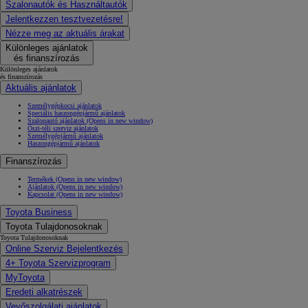
Szalonautók és Használtautók
Jelentkezzen tesztvezetésre!
Nézze meg az aktuális árakat
Különleges ajánlatok
és finanszírozás
Különleges ajánlatok
és finanszírozás
Aktuális ajánlatok
Személygépkocsi ajánlatok
Speciális haszongépjármű ajánlatok
Szalonautó ajánlatok
(Opens in new window)
Őszi-téli szerviz ajánlatok
Személygépjármű ajánlatok
Haszongépjármű ajánlatok
Finanszírozás
Termékek
(Opens in new window)
Ajánlatok
(Opens in new window)
Kapcsolat
(Opens in new window)
Toyota Business
Toyota Tulajdonosoknak
Toyota Tulajdonosoknak
Online Szerviz Bejelentkezés
4+ Toyota Szervizprogram
MyToyota
Eredeti alkatrészek
Vevőszolgálati ajánlatok