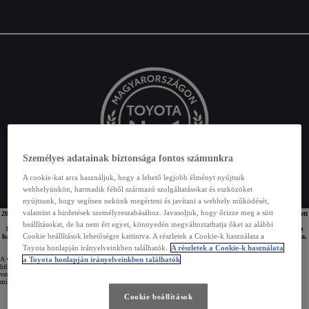
Személyes adatainak biztonsága fontos számunkra
A cookie-kat arra használjuk, hogy a lehető legjobb élményt nyújtsuk
webhelyünkön, harmadik féltől származó szolgáltatásokat és eszközöket
nyújtsunk, hogy segítsen nekünk megérteni és javítani a webhely működését,
valamint a hirdetések személyreszabásához. Javasoljuk, hogy őrizze meg a süti
2022, 2023 és 2024 után 2025-ben is a Toyota bizonyult a legkedveltebb újautó márkának az összesített
magyarországi személy és kishaszongépjármű piacon. 2025-ben 10,9%-os piaci részesedést jelentő,
beállításokat, de ha nem ért egyet, könnyedén megváltoztathatja őket az alábbi
16.635 db új Toyota talált gazdára hazánkban, így a környezettudatos japán autómárka sorozatban
Cookie beállítások lehetőségre kattintva. A részletek a Cookie-k használata a
harmadszor védte meg 2022-ben megszerzett piacvezető pozícióját. A Toyota Csoport prémium márkája,
a Lexus 1.354 db új autót értékesített tavaly hazánkban, a világ elsőszámú autógyártójának
Toyota honlapján irányelveinkben találhatók.
A részletek a Cookie-k használata
magyarországi értékesítései így 2025-ben elérték a 17.989 darabot.
a Toyota honlapján irányelveinkben találhatók
A világ legnépszerűbb autómárkája, a részben vagy teljesen elektromos meghajtások széles kínálatával (lágy
hibrid, öntöltő hibrid, plug-in hibrid, és akkumulátoros elektromos) a környezettudatos autózás teljes
vertikumát lefedő Toyota immáron negyedik alkalommal bizonyult a magyar autóvásárlók kedvencének is,
miután 2025-ben 16.635 db új autó értékesítésével megőrizte piacvezető pozícióját.
A TOP10 MÁRKA 2025-ÖS ÉRTÉKESÍTÉSE AZ ÖSSZESÍTETT
Cookie beállítások
MAGYARORSZÁGI ÚJ SZEMÉLYAUTÓ ÉS KISHASZONGÉPJÁRMŰ
PIACON