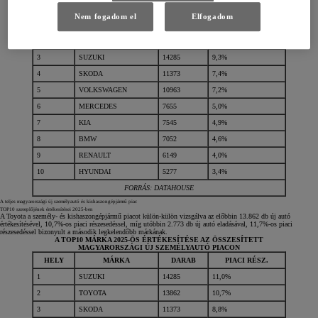
HELY
MÁRKA
DARAB
PIACI RÉSZ.
Nem fogadom el
Elfogadom
1
TOYOTA
16635
10,9%
2
FORD
16311
10,7%
3
SUZUKI
14285
9,3%
4
SKODA
11373
7,4%
5
VOLKSWAGEN
10963
7,2%
6
MERCEDES
7655
5,0%
7
KIA
7545
4,9%
8
BMW
7052
4,6%
9
RENAULT
6149
4,0%
10
HYUNDAI
5277
3,4%
FORRÁS: DATAHOUSE
A teljes magyarországi új személyautó és kishaszongépjármű piac
TOP10 szereplőjének értékesítései 2025-ben
A Toyota a személy- és kishaszongépjármű piacot külön-külön vizsgálva az előbbin 13.862 db új autó
értékesítésével, 10,7%-os piaci részesedéssel, míg utóbbin 2.773 db új autó eladásával, 11,7%-os piaci
részesedéssel bizonyult a második legkelendőbb márkának.
A TOP10 MÁRKA 2025-ÖS ÉRTÉKESÍTÉSE AZ ÖSSZESÍTETT
MAGYARORSZÁGI ÚJ SZEMÉLYAUTÓ PIACON
HELY
MÁRKA
DARAB
PIACI RÉSZ.
1
SUZUKI
14285
11,0%
2
TOYOTA
13862
10,7%
3
SKODA
11373
8,8%