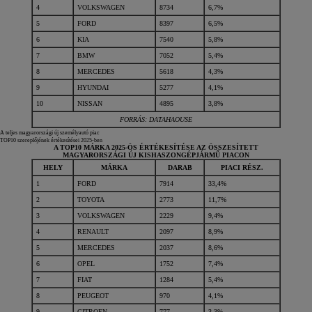
4
VOLKSWAGEN
8734
6,7%
5
FORD
8397
6,5%
6
KIA
7540
5,8%
7
BMW
7052
5,4%
8
MERCEDES
5618
4,3%
9
HYUNDAI
5277
4,1%
10
NISSAN
4895
3,8%
FORRÁS: DATAHAOUSE
A teljes magyarországi új személyautó piac
TOP10 szereplőjének értékesítései 2025-ben
A TOP10 MÁRKA 2025-ÖS ÉRTÉKESÍTÉSE AZ ÖSSZESÍTETT
MAGYARORSZÁGI ÚJ KISHASZONGÉPJÁRMŰ PIACON
HELY
MÁRKA
DARAB
PIACI RÉSZ.
1
FORD
7914
33,4%
2
TOYOTA
2773
11,7%
3
VOLKSWAGEN
2229
9,4%
4
RENAULT
2097
8,9%
5
MERCEDES
2037
8,6%
6
OPEL
1752
7,4%
7
FIAT
1284
5,4%
8
PEUGEOT
970
4,1%
9
CITROEN
777
3,3%