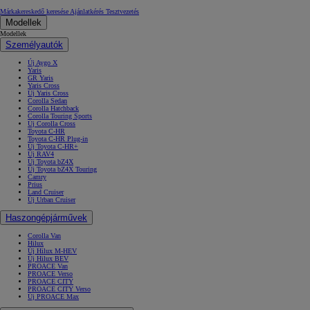
Márkakereskedő keresése
Ajánlatkérés
Tesztvezetés
Modellek
Modellek
Személyautók
Új Aygo X
Yaris
GR Yaris
Yaris Cross
Új Yaris Cross
Corolla Sedan
Corolla Hatchback
Corolla Touring Sports
Új Corolla Cross
Toyota C-HR
Toyota C-HR Plug-in
Új Toyota C-HR+
Új RAV4
Új Toyota bZ4X
Új Toyota bZ4X Touring
Camry
Prius
Land Cruiser
Új Urban Cruiser
Haszongépjárművek
Corolla Van
Hilux
Új Hilux M-HEV
Új Hilux BEV
PROACE Van
PROACE Verso
PROACE CITY
PROACE CITY Verso
Új PROACE Max