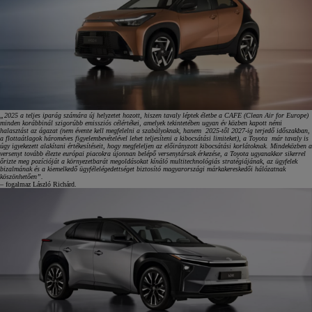
„2025 a teljes iparág számára új helyzetet hozott, hiszen tavaly léptek életbe a CAFE (Clean Air for Europe)
minden korábbinál szigorúbb emissziós célértékei, amelyek tekintetében ugyan év közben kapott némi
halasztást az ágazat (nem évente kell megfelelni a szabályoknak, hanem 2025-től 2027-ig terjedő időszakban,
a flottaátlagok hároméves figyelembevételével lehet teljesíteni a kibocsátási limiteket), a Toyota már tavaly is
úgy igyekezett alakítani értékesítéseit, hogy megfeleljen az előirányzott kibocsátási korlátoknak. Mindeközben a
versenyt tovább élezte európai piacokra újonnan belépő versenytársak érkezése, a Toyota ugyanakkor sikerrel
őrizte meg pozícióját a környezetbarát megoldásokat kínáló multitechnológiás stratégiájának, az ügyfelek
bizalmának és a kiemelkedő ügyfélelégedettséget biztosító magyarországi márkakereskedői hálózatnak
köszönhetően”.
– fogalmaz László Richárd.