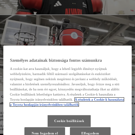
Személyes adatainak biztonsága fontos számunkra
A cookie-kat arra használjuk, hogy a lehető legjobb élményt nyújtsuk
webhelyünkön, harmadik féltől származó szolgáltatásokat és eszközöket
nyújtsunk, hogy segítsen nekünk megérteni és javítani a webhely működését,
valamint a hirdetések személyreszabásához. Javasoljuk, hogy őrizze meg a süti
beállításokat, de ha nem ért egyet, könnyedén megváltoztathatja őket az alábbi
A Toyota humanoid CUE robot évek óta demonstrálja a márka technológiai képességeit, és már két
Cookie beállítások lehetőségre kattintva. A részletek a Cookie-k használata a
Guinness-rekordot is magáénak tudhat. A projekt legújabb generációja – CUE7 – teljesen újratervezett
Toyota honlapján irányelveinkben találhatók.
A részletek a Cookie-k használata
konstrukcióként mutatkozik be, amely számos, eredetileg járműfejlesztéshez létrehozott technológiát
alkalmaz. A Toyota egy könnyebb, fejlettebb és még dinamikusabb robotot alkotott, amelyet a vállalat a
a Toyota honlapján irányelveinkben találhatók
„Physical AI” szemlélet mentén fejlesztett.
A humanoid kosárlabdázó robot projektje 2017-ben indult Toyota-mérnökök kezdeményezésére. A fejlesztés
célja kezdettől fogva az volt, hogy bemutassa a vállalat képességeit a robotika, a mesterséges intelligencia és a
precíz mozgásvezérlés területén.
Cookie beállítások
A robot különösen a rendkívül pontos kosárra dobásairól és a fejlett távolság- és röppályaelemző rendszeréről
vált ismertté.
Nem fogadom el
Elfogadom