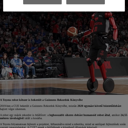
A Toyota robot kétszer is bekerült a Guinness Rekordok Könyvébe
2019-ben a CUE bekerült a Guinness Rekordok Könyvébe, miután
2020 egymást követő büntetődobást
hajtott végre sikeresen.
A robot egy másik rekordot is felállított: a
leghosszabb sikeres dobást humanoid robot által
, amikor
24,55
méteres távolságból
talált a kosárba.
A Toyota folyamatosan fejleszti a projektet, felhasználva mind a robotika, mind az autóipari fejlesztések során
szerzett tapasztalatokat. A CUE7 ennek a fejlődésnek a következő állomását képviseli.