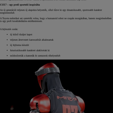
CUE7 – egy profi sportoló inspirálta
Az új generációt teljesen új alapokra helyezték, célul tűzve ki egy dinamikusabb, sportosabb karakter
megteremtését.
A Toyota mérnökei azt szerették volna, hogy a humanoid robot ne csupán mozgásában, hanem megjelenésében
is egy profi kosárlabdázóra emlékeztessen.
A fejlesztés során:
új külső dizájnt kapot
teljesen áttervezett karosszériát alkalmaztak
új fejforma készült
futurisztikusabb karaktert alakítottak ki
módosították a kamerák és szenzorok elhelyezését