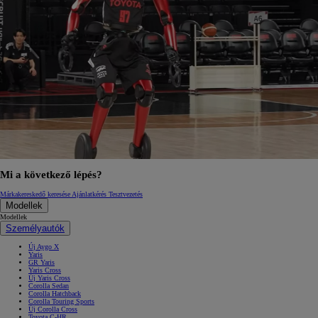
Mi a következő lépés?
Márkakereskedő keresése
Ajánlatkérés
Tesztvezetés
Modellek
Modellek
Személyautók
Új Aygo X
Yaris
GR Yaris
Yaris Cross
Új Yaris Cross
Corolla Sedan
Corolla Hatchback
Corolla Touring Sports
Új Corolla Cross
Toyota C-HR