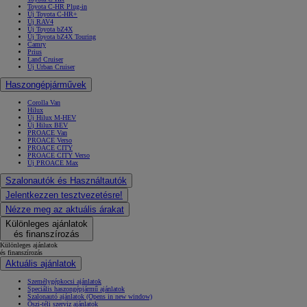
Toyota C-HR Plug-in
Új Toyota C-HR+
Új RAV4
Új Toyota bZ4X
Új Toyota bZ4X Touring
Camry
Prius
Land Cruiser
Új Urban Cruiser
Haszongépjárművek
Corolla Van
Hilux
Új Hilux M-HEV
Új Hilux BEV
PROACE Van
PROACE Verso
PROACE CITY
PROACE CITY Verso
Új PROACE Max
Szalonautók és Használtautók
Jelentkezzen tesztvezetésre!
Nézze meg az aktuális árakat
Különleges ajánlatok
és finanszírozás
Különleges ajánlatok
és finanszírozás
Aktuális ajánlatok
Személygépkocsi ajánlatok
Speciális haszongépjármű ajánlatok
Szalonautó ajánlatok
(Opens in new window)
Őszi-téli szerviz ajánlatok