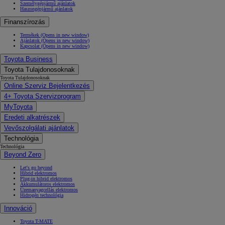
Személygépjármű ajánlatok
Haszongépjármű ajánlatok
Finanszírozás
Termékek
(Opens in new window)
Ajánlatok
(Opens in new window)
Kapcsolat
(Opens in new window)
Toyota Business
Toyota Tulajdonosoknak
Toyota Tulajdonosoknak
Online Szerviz Bejelentkezés
4+ Toyota Szervizprogram
MyToyota
Eredeti alkatrészek
Vevőszolgálati ajánlatok
Technológia
Technológia
Beyond Zero
Let's go beyond
Hibrid elektromos
Plug-in hibrid elektromos
Akkumulátoros elektromos
Üzemanyagcellás elektromos
Hidrogén technológia
Innováció
Toyota T-MATE