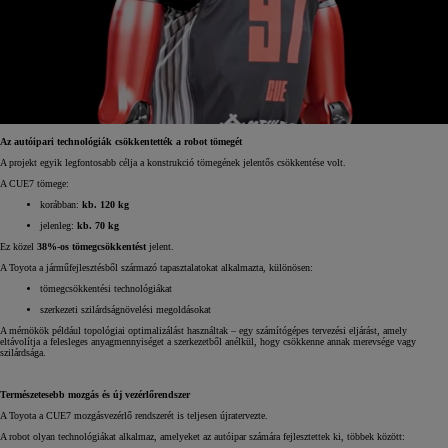
Az autóipari technológiák csökkentették a robot tömegét
A projekt egyik legfontosabb célja a konstrukció tömegének jelentős csökkentése volt.
A CUE7 tömege:
korábban:
kb.
120 kg
jelenleg:
kb.
70 kg
Ez közel
38%-os tömegcsökkentést
jelent.
A Toyota a járműfejlesztésből származó tapasztalatokat alkalmazta, különösen:
tömegcsökkentési technológiákat
szerkezeti szilárdságnövelési megoldásokat
A mérnökök például topológiai optimalizálást használtak – egy számítógépes tervezési eljárást, amely
eltávolítja a felesleges anyagmennyiséget a szerkezetből anélkül, hogy csökkenne annak merevsége vagy
szilárdsága.
Természetesebb mozgás és új vezérlőrendszer
A Toyota a CUE7 mozgásvezérlő rendszerét is teljesen újratervezte.
A robot olyan technológiákat alkalmaz, amelyeket az autóipar számára fejlesztettek ki, többek között: