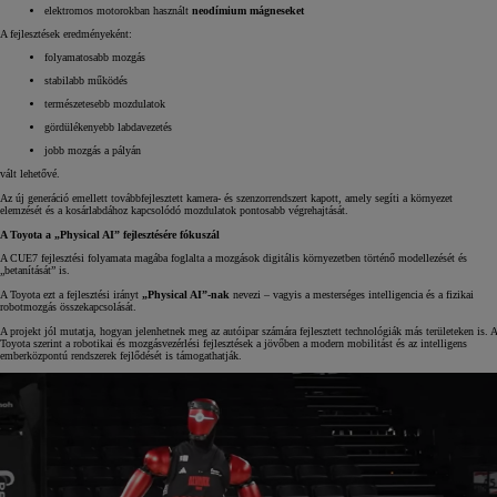
elektromos motorokban használt
neodímium mágneseket
A fejlesztések eredményeként:
folyamatosabb mozgás
stabilabb működés
természetesebb mozdulatok
gördülékenyebb labdavezetés
jobb mozgás a pályán
vált lehetővé.
Az új generáció emellett továbbfejlesztett kamera- és szenzorrendszert kapott, amely segíti a környezet
elemzését és a kosárlabdához kapcsolódó mozdulatok pontosabb végrehajtását.
A Toyota a „Physical AI” fejlesztésére fókuszál
A CUE7 fejlesztési folyamata magába foglalta a mozgások digitális környezetben történő modellezését és
„betanítását” is.
A Toyota ezt a fejlesztési irányt
„Physical AI”-nak
nevezi – vagyis a mesterséges intelligencia és a fizikai
robotmozgás összekapcsolását.
A projekt jól mutatja, hogyan jelenhetnek meg az autóipar számára fejlesztett technológiák más területeken is. A
Toyota szerint a robotikai és mozgásvezérlési fejlesztések a jövőben a modern mobilitást és az intelligens
emberközpontú rendszerek fejlődését is támogathatják.