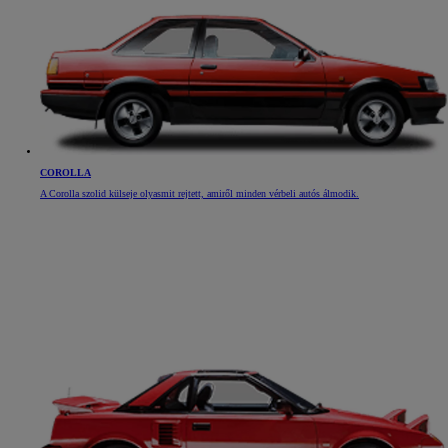
COROLLA
A Corolla szolid külseje olyasmit rejtett, amiről minden vérbeli autós álmodik.