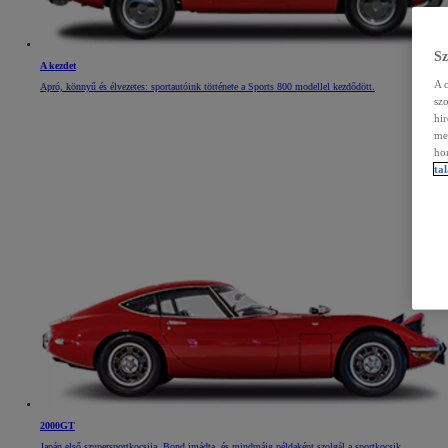
Sz
A kezdet
A 
Apró, könnyű és élvezetes: sportautóink története a Sports 800 modellel kezdődött.
sz
hi
meg
ho
ta
2000GT
Japán első szupersportkocsija. Bond imádta, és mindmáig példaként szolgál a sportkocsik