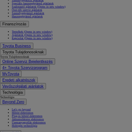
Személygépkocsi ajánlatok
Speciális haszongépjármű ajánlatok
Szalonautó ajánlatok
(Opens in new window)
Őszi-téli szerviz ajánlatok
Személygépjármű ajánlatok
Haszongépjármű ajánlatok
Finanszírozás
Termékek
(Opens in new window)
Ajánlatok
(Opens in new window)
Kapcsolat
(Opens in new window)
Toyota Business
Toyota Tulajdonosoknak
Toyota Tulajdonosoknak
Online Szerviz Bejelentkezés
4+ Toyota Szervizprogram
MyToyota
Eredeti alkatrészek
Vevőszolgálati ajánlatok
Technológia
Technológia
Beyond Zero
Let's go beyond
Hibrid elektromos
Plug-in hibrid elektromos
Akkumulátoros elektromos
Üzemanyagcellás elektromos
Hidrogén technológia