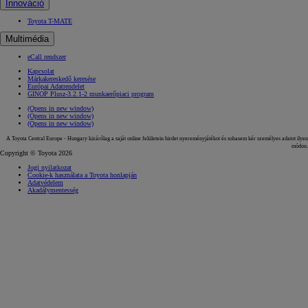
Innováció
Toyota T-MATE
Multimédia
eCall rendszer
Kapcsolat
Márkakereskedő keresése
Európai Adatrendelet
GINOP Plusz-3.2.1-2 munkaerőpiaci program
(Opens in new window)
(Opens in new window)
(Opens in new window)
A Toyota Central Europe - Hungary kizárólag a saját online felületein hirdet nyereményjátékot és sohasem kér személyes adatot ilyen
módon.
Copyright © Toyota 2026
Jogi nyilatkozat
Cookie-k használata a Toyota honlapján
Adatvédelem
Akadálymentesség