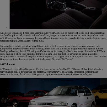
A pörgős és lenyűgöző, kettős felső vezérműtengelyes (DOHC) 1.6-os motor 124 lóerős volt; ehhez izgalmas
hátsókerékhajtás és mély vezetői üléspozíció társult, vagyis az AE86 minden vérbeli autós megvalósult álma
volt. Olyannyira, hogy hamarosan a legnevesebb profi autóversenyzők is ezzel a játékos, megfizethető és gyors
hátsókerékhajtású géppel akartak rajthoz állni.
Ám igazából az avatta legendává az AE86-ost, hogy a drift-versenyek és a filmek népszerű sztárjává vált.
Elképesztően kiegyensúlyozott irányíthatósága miatt esett erre a modellre a japán versenyzőlegenda, Keiichi
Tsuchiya választása, és az AE86 máig a drift-bemutatók és versenyek állandó szereplője. Ám minden AE86-os
közül talán az a fekete-fehér modell a leghíresebb, ami 1995-ben tűnt fel az 'Initial D' című klasszikus
mangafilmben. A történet főszereplője Takumi Fujiwara, aki nappal tofut szállít, éjszaka viszont a drift-futamok
királya - és mi más lehetne az autója, mint a legendás Toyota AE86 Trueno?
A GTi-korszak
A '80-as évek vége felé újabb sportos Corolla lépett színre: a Corolla GTi. Ebben az időben jöttek divatba a
hagyományos családi ferdehátúak erős motorral, sportfutóművel és agresszív karosszéria-kiegészítőkkel
feldobott változatai, és a Corolla GTi igencsak izgalmas darabnak bizonyult ebben a mezőnyben.