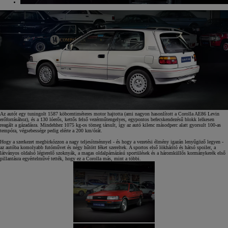
Az autót egy tuningolt 1587 köbcentiméteres motor hajtotta (ami nagyon hasonlított a Corolla AE86 Levin
erőforrásához), és a 130 lóerős, kettős felső vezérműtengelyes, egypontos befecskendezésű blokk lelkesen
reagált a gázadásra. Mindehhez 1075 kg-os tömeg társult, így az autó kilenc másodperc alatt gyorsult 100-as
tempóra, végsebessége pedig elérte a 200 km/órát.
Hogy a szerkezet megbirkózzon a nagy teljesítménnyel - és hogy a vezetési élmény igazán lenyűgöző legyen -
az autóba komolyabb futóművet és négy hűtött féket szereltek. A sportos első lökhárító és hátsó spoiler, a
látványos oldalsó légterelő szoknyák, a magas oldalpárnázású sportülések és a háromküllős kormánykerék első
pillantásra egyértelművé tették, hogy ez a Corolla más, mint a többi.