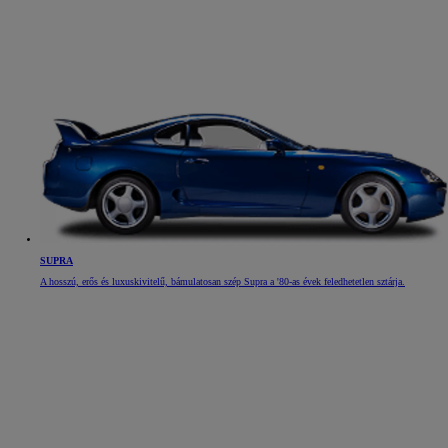
SUPRA
A hosszú, erős és luxuskivitelű, bámulatosan szép Supra a '80-as évek feledhetetlen sztárja.