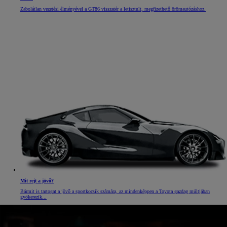
Zabolátlan vezetési élményével a GT86 visszatér a letisztult, megfizethető örömautózáshoz.
Mit rejt a jövő?
Bármit is tartogat a jövő a sportkocsik számára, az mindenképpen a Toyota gazdag múltjában
gyökerezik...