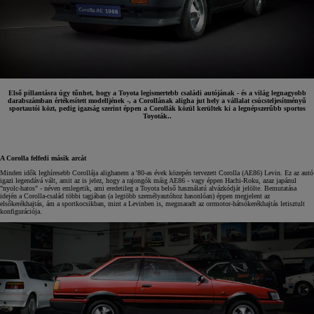
Első pillantásra úgy tűnhet, hogy a Toyota legismertebb családi autójának - és a világ legnagyobb
darabszámban értékesített modelljének -, a Corollának aligha jut hely a vállalat csúcsteljesítményű
sportautói közt, pedig igazság szerint éppen a Corollák közül kerültek ki a legnépszerűbb sportos
Toyoták..
A Corolla felfedi másik arcát
Minden idők leghíresebb Corollája alighanem a '80-as évek közepén tervezett Corolla (AE86) Levin. Ez az autó
igazi legendává vált, amit az is jelez, hogy a rajongók máig AE86 - vagy éppen Hachi-Roku, azaz japánul
"nyolc-hatos" - néven emlegetik, ami eredetileg a Toyota belső használatú alvázkódját jelölte. Bemutatása
idején a Corolla-család többi tagjában (a legtöbb személyautóhoz hasonlóan) éppen megjelent az
elsőkerékhajtás, ám a sportkocsikban, mint a Levinben is, megmaradt az orrmotor-hátsókerékhajtás letisztult
konfigurációja.