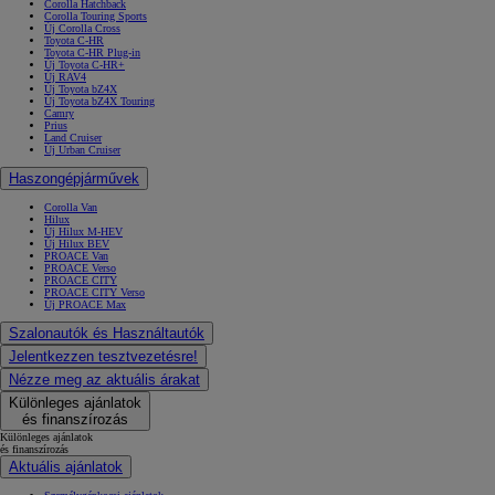
Corolla Hatchback
Corolla Touring Sports
Új Corolla Cross
Toyota C-HR
Toyota C-HR Plug-in
Új Toyota C-HR+
Új RAV4
Új Toyota bZ4X
Új Toyota bZ4X Touring
Camry
Prius
Land Cruiser
Új Urban Cruiser
Haszongépjárművek
Corolla Van
Hilux
Új Hilux M-HEV
Új Hilux BEV
PROACE Van
PROACE Verso
PROACE CITY
PROACE CITY Verso
Új PROACE Max
Szalonautók és Használtautók
Jelentkezzen tesztvezetésre!
Nézze meg az aktuális árakat
Különleges ajánlatok
és finanszírozás
Különleges ajánlatok
és finanszírozás
Aktuális ajánlatok