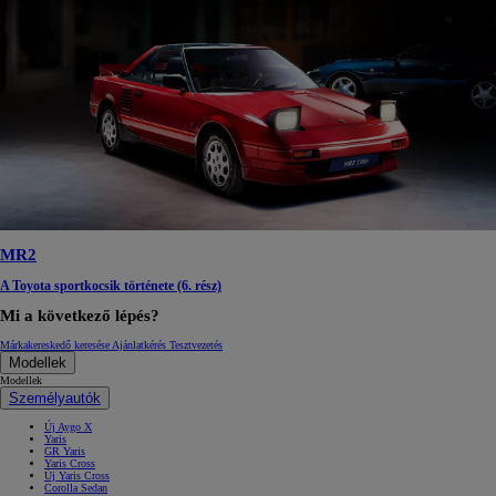
MR2
A Toyota sportkocsik története (6. rész)
Mi a következő lépés?
Márkakereskedő keresése
Ajánlatkérés
Tesztvezetés
Modellek
Modellek
Személyautók
Új Aygo X
Yaris
GR Yaris
Yaris Cross
Új Yaris Cross
Corolla Sedan