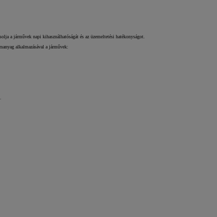
ásolja a járművek napi kihasználhatóságát és az üzemeltetési hatékonyságot.
zemanyag alkalmazásával a járművek:
.