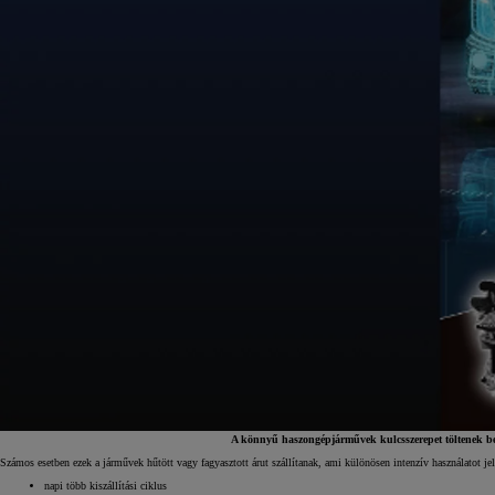
A könnyű haszongépjárművek kulcsszerepet töltenek be 
Számos esetben ezek a járművek hűtött vagy fagyasztott árut szállítanak, ami különösen intenzív használatot jel
napi több kiszállítási ciklus
7 700 000 Ft
-tól