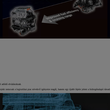
ól adódó elvárásoknak.
ojekt nemcsak a logisztikai piac növekvő igényeire reagál, hanem egy újabb lépést jelent a hidrogénalapú társada