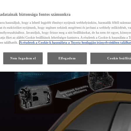
 adatainak biztonsága fontos számunkra
arra használjuk, hogy a lehető legjobb élményt nyújtsuk webhelyünkön, harmadik féltől szárma
kat és eszközöket nyújtsunk, hogy segítsen nekünk megérteni és javítani a webhely működését, va
emélyreszabásához. Javasoljuk, hogy őrizze meg a süti beállításokat, de ha nem ért egyet, könny
atja őket az alábbi Cookie beállítások lehetőségre kattintva. A részletek a Cookie-k használata a 
en találhatók.
A részletek a Cookie-k használata a Toyota honlapján irányelveinkben találha
Nem fogadom el
Elfogadom
Cookie beállít