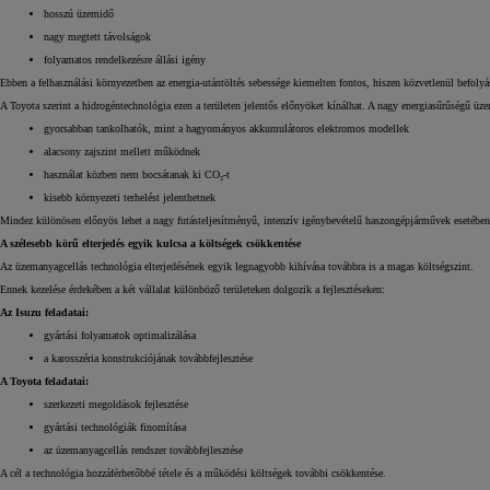
hosszú üzemidő
nagy megtett távolságok
Yaris Cross
HYBRID
folyamatos rendelkezésre állási igény
Ebben a felhasználási környezetben az energia-utántöltés sebessége kiemelten fontos, hiszen közvetlenül befoly
A Toyota szerint a hidrogéntechnológia ezen a területen jelentős előnyöket kínálhat. A nagy energiasűrűségű ü
gyorsabban tankolhatók, mint a hagyományos akkumulátoros elektromos modellek
alacsony zajszint mellett működnek
használat közben nem bocsátanak ki CO₂-t
kisebb környezeti terhelést jelenthetnek
Mindez különösen előnyös lehet a nagy futásteljesítményű, intenzív igénybevételű haszongépjárművek esetében
A szélesebb körű elterjedés egyik kulcsa a költségek csökkentése
Az üzemanyagcellás technológia elterjedésének egyik legnagyobb kihívása továbbra is a magas költségszint.
Ennek kezelése érdekében a két vállalat különböző területeken dolgozik a fejlesztéseken:
Az Isuzu feladatai:
gyártási folyamatok optimalizálása
a karosszéria konstrukciójának továbbfejlesztése
A Toyota feladatai:
szerkezeti megoldások fejlesztése
gyártási technológiák finomítása
az üzemanyagcellás rendszer továbbfejlesztése
A cél a technológia hozzáférhetőbbé tétele és a működési költségek további csökkentése.