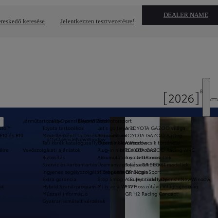
DEALER NAME
reskedő keresése
Jelentkezzen tesztvezetésre!
Járműtartozékok
a11yOpensInNewWindow
Beyond Zero
Motorsport
Auto™
Toyota tartozékok
Let's go beyond
A TOYOTA GAZOO világa
E10 és B10
Modellenkénti tartozék katalógusok
Beyond Zero
TOYOTA GAZOO Racing
a11yOpensInNewWindow
Téli kerék katalógus
a11yOpensInNewWindow
Hibrid elektromos
A sportkocsik története
élre
Vevőszolgálati ajánlatok
Plug-in hibrid elektromos
TOYOTA GAZOO Racing WRC
Biztosítás
Akkumulátoros elektromos
Toyota GR modellek
Szerviz és karbantartás
Üzemanyagcellás elektromos
Toyota GR SPORT modellek
Ingyenes segélyszolgálat 3 év után is
Hidrogén technológia
GR Super Sport
Extra garancia
Stop Smog - Go Hybrid
A Supra története
a11yOpensInNewWindow
ok
Hybrid Szervizprogram
Mi is az a WLTP?
FIA Hosszútávú Világbajnokság
Műszaki információ
GR H2 Racing Concept
Gyakran ismételt kérdések