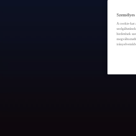
Személyes
A cookie-kat 
szolgáltatáso
hirdetések sz
megváltoztath
irányelveinkb