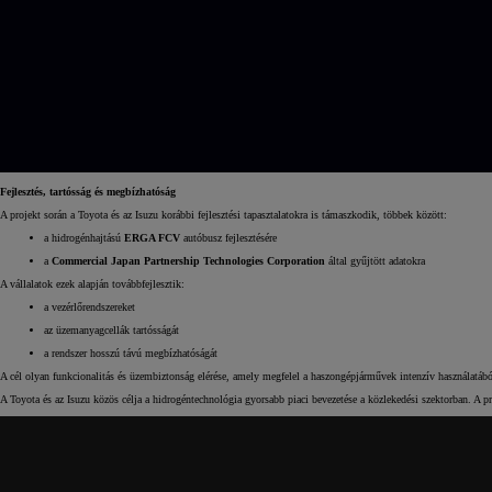
Fejlesztés, tartósság és megbízhatóság
A projekt során a Toyota és az Isuzu korábbi fejlesztési tapasztalatokra is támaszkodik, többek között:
a hidrogénhajtású
ERGA FCV
autóbusz fejlesztésére
a
Commercial Japan Partnership Technologies Corporation
által gyűjtött adatokra
A vállalatok ezek alapján továbbfejlesztik:
a vezérlőrendszereket
az üzemanyagcellák tartósságát
a rendszer hosszú távú megbízhatóságát
A cél olyan funkcionalitás és üzembiztonság elérése, amely megfelel a haszongépjárművek intenzív használatáb
A Toyota és az Isuzu közös célja a hidrogéntechnológia gyorsabb piaci bevezetése a közlekedési szektorban. A pr