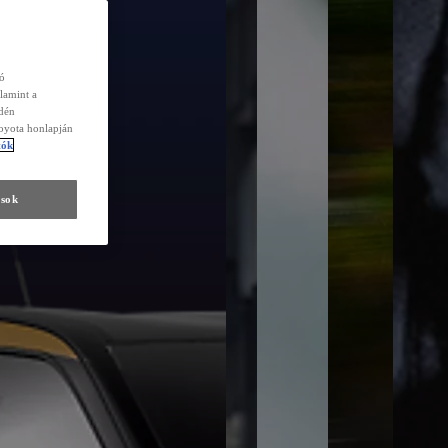
zó
lamint a
edén
Toyota honlapján
tók
ások