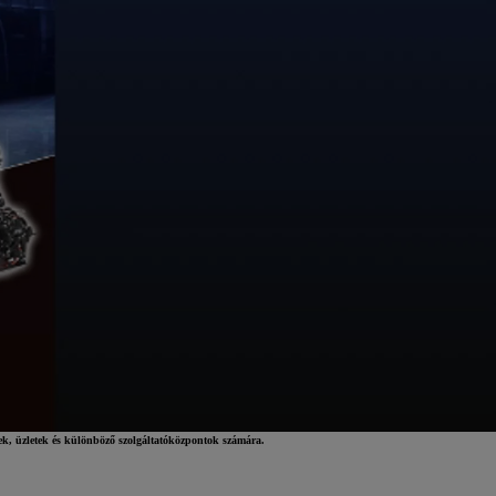
ek, üzletek és különböző szolgáltatóközpontok számára.
Toyota finanszírozás