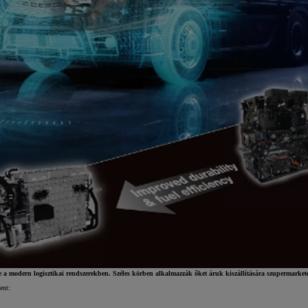
a modern logisztikai rendszerekben. Széles körben alkalmazzák őket áruk kiszállítására szupermarket
ent: