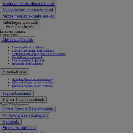
Szalonautók és Használtautók
Jelentkezzen tesztvezetésre!
Nézze meg az aktuális árakat
Különleges ajánlatok
és finanszírozás
Különleges ajánlatok
és finanszírozás
Aktuális ajánlatok
Személygépkocsi ajánlatok
Speciális haszongépjármű ajánlatok
Szalonautó ajánlatok
(Opens in new window)
Őszi-téli szerviz ajánlatok
Személygépjármű ajánlatok
Haszongépjármű ajánlatok
Finanszírozás
Termékek
(Opens in new window)
Ajánlatok
(Opens in new window)
Kapcsolat
(Opens in new window)
Toyota Business
Toyota Tulajdonosoknak
Toyota Tulajdonosoknak
Online Szerviz Bejelentkezés
4+ Toyota Szervizprogram
MyToyota
Eredeti alkatrészek