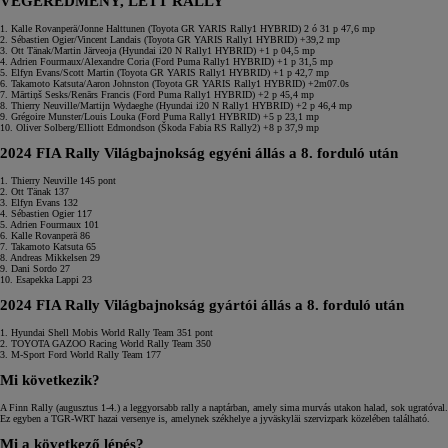
VÉGEREDMÉNY, LETT RALLY
1. Kalle Rovanperä/Jonne Halttunen (Toyota GR YARIS Rally1 HYBRID) 2 ó 31 p 47,6 mp
2. Sébastien Ogier/Vincent Landais (Toyota GR YARIS Rally1 HYBRID) +39,2 mp
3. Ott Tänak/Martin Järveoja (Hyundai i20 N Rally1 HYBRID) +1 p 04,5 mp
4. Adrien Fourmaux/Alexandre Coria (Ford Puma Rally1 HYBRID) +1 p 31,5 mp
5. Elfyn Evans/Scott Martin (Toyota GR YARIS Rally1 HYBRID) +1 p 42,7 mp
6. Takamoto Katsuta/Aaron Johnston (Toyota GR YARIS Rally1 HYBRID) +2m07.0s
7. Mārtiņš Sesks/Renārs Francis (Ford Puma Rally1 HYBRID) +2 p 45,4 mp
8. Thierry Neuville/Martijn Wydaeghe (Hyundai i20 N Rally1 HYBRID) +2 p 46,4 mp
9. Grégoire Munster/Louis Louka (Ford Puma Rally1 HYBRID) +5 p 23,1 mp
10. Oliver Solberg/Elliott Edmondson (Škoda Fabia RS Rally2) +8 p 37,9 mp
2024 FIA Rally Világbajnokság egyéni állás a 8. forduló után
1. Thierry Neuville 145 pont
2. Ott Tänak 137
3. Elfyn Evans 132
4. Sébastien Ogier 117
5. Adrien Fourmaux 101
6. Kalle Rovanperä 86
7. Takamoto Katsuta 65
8. Andreas Mikkelsen 29
9. Dani Sordo 27
10. Esapekka Lappi 23
2024 FIA Rally Világbajnokság gyártói állás a 8. forduló után
1. Hyundai Shell Mobis World Rally Team 351 pont
2. TOYOTA GAZOO Racing World Rally Team 350
3. M-Sport Ford World Rally Team 177
Mi következik?
A Finn Rally (augusztus 1-4.) a leggyorsabb rally a naptárban, amely sima murvás utakon halad, sok ugratóval.
Ez egyben a TGR-WRT hazai versenye is, amelynek székhelye a jyväskyläi szervizpark közelében található.
Mi a következő lépés?