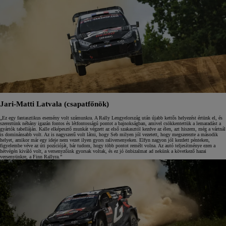
Jari-Matti Latvala (csapatfőnök)
„Ez egy fantasztikus esemény volt számunkra. A Rally Lengyelország után újabb kettős helyezést értünk el, és
szereztünk néhány igazán fontos és létfontosságú pontot a bajnokságban, amivel csökkentettük a lemaradást a
gyártók tabelláján. Kalle elképesztő munkát végzett az első szakasztól kezdve az élen, azt hiszem, még a vártnál
is dominánsabb volt. Az is nagyszerű volt látni, hogy Seb milyen jól vezetett, hogy megszerezte a második
helyet, amikor már egy ideje nem vezet ilyen gyors raliversenyeken. Elfyn nagyon jól kezdett pénteken,
figyelembe véve az úti pozícióját, bár tudom, hogy több pontot remélt volna. Az autó teljesítménye ezen a
hétvégén kiváló volt, a versenyzőink gyorsak voltak, és ez jó önbizalmat ad nekünk a következő hazai
versenyünkre, a Finn Rallyra.”