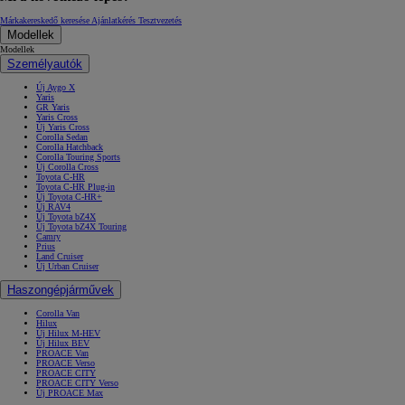
Márkakereskedő keresése
Ajánlatkérés
Tesztvezetés
Modellek
Modellek
Személyautók
Új Aygo X
Yaris
GR Yaris
Yaris Cross
Új Yaris Cross
Corolla Sedan
Corolla Hatchback
Corolla Touring Sports
Új Corolla Cross
Toyota C-HR
Toyota C-HR Plug-in
Új Toyota C-HR+
Új RAV4
Új Toyota bZ4X
Új Toyota bZ4X Touring
Camry
Prius
Land Cruiser
Új Urban Cruiser
Haszongépjárművek
Corolla Van
Hilux
Új Hilux M-HEV
Új Hilux BEV
PROACE Van
PROACE Verso
PROACE CITY
PROACE CITY Verso
Új PROACE Max