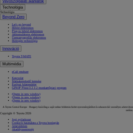
Vevőszolgálati ajánlatok
Technológia
Technológia
Beyond Zero
Let's go beyond
Hibrid elektromos
Plug-in hibrid elektromos
Akkumulátoros elektromos
Üzemanyagcellás elektromos
Hidrogén technológia
Innováció
Toyota T-MATE
Multimédia
eCall rendszer
Kapcsolat
Márkakereskedő keresése
Európai Adatrendelet
GINOP Plusz-3.2.1-2 munkaerőpiaci program
(Opens in new window)
(Opens in new window)
(Opens in new window)
A Toyota Central Europe - Hungary kizárólag a saját online felületein hirdet nyereményjátékot és sohasem kér személyes adatot ilyen
módon.
Copyright © Toyota 2026
Jogi nyilatkozat
Cookie-k használata a Toyota honlapján
Adatvédelem
Akadálymentesség