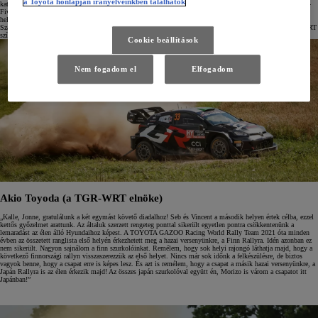
a Toyota honlapján irányelveinkben találhatók
kategóriában a Toyota GR Yaris Rally2 számára is kettős dobogós helyezés született: Mikko Heikkilä a Step-
Five Motorsport színeiben a második helyen végzett, Sami Pajari pedig a Printsport autójában a harmadik
helyen, miután izgalmas csatát vívott egymással a két finn pilóta. Pajari, aki az előző két fordulóban,
Szardínián és Lengyelországban megnyerte a WRC2-t, a következő, finnországi versenyen debütál a TGR-WRT
színeiben a Rally1-ben.
Cookie beállítások
Nem fogadom el
Elfogadom
Akio Toyoda (a TGR-WRT elnöke)
„Kalle, Jonne, gratulálunk a két egymást követő diadalhoz! Seb és Vincent a második helyen értek célba, ezzel
kettős győzelmet arattunk. Az általuk szerzett rengeteg ponttal sikerült egyetlen pontra csökkentenünk a
lemaradást az élen álló Hyundaihoz képest. A TOYOTA GAZOO Racing World Rally Team 2021 óta minden
évben az összetett ranglista első helyén érkezhetett meg a hazai versenyünkre, a Finn Rallyra. Idén azonban ez
nem sikerült. Nagyon sajnálom a finn szurkolóinkat. Remélem, hogy sok helyi rajongó láthatja majd, hogy a
következő finnországi rallyn visszaszerezzük az első helyet. Nincs már sok időnk a felkészülésre, de biztos
vagyok benne, hogy a csapat erre is képes lesz. És azt is remélem, hogy a csapat a másik hazai versenyünkre, a
Japán Rallyra is az élen érkezik majd! Az összes japán szurkolóval együtt én, Morizo is várom a csapatot itt
Japánban!”