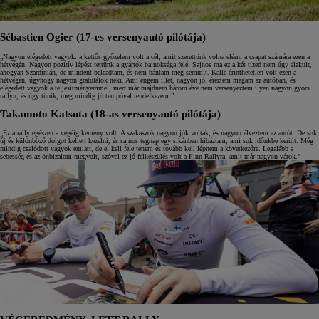
Sébastien Ogier (17-es versenyautó pilótája)
„Nagyon elégedett vagyok: a kettős győzelem volt a cél, amit szerettünk volna elérni a csapat számára ezen a
hétvégén. Nagyon pozitív lépést tettünk a gyártók bajnoksága felé. Sajnos ma ez a két tized nem úgy alakult,
ahogyan Szardínián, de mindent beleadtam, és nem bántam meg semmit. Kalle érinthetetlen volt ezen a
hétvégén, úgyhogy nagyon gratulálok neki. Ami engem illet, nagyon jól éreztem magam az autóban, és
elégedett vagyok a teljesítményemmel, mert már majdnem három éve nem versenyeztem ilyen nagyon gyors
rallyn, és úgy tűnik, még mindig jó tempóval rendelkezem.”
Takamoto Katsuta (18-as versenyautó pilótája)
„Ez a rally egészen a végéig kemény volt. A szakaszok nagyon jók voltak, és nagyon élveztem az autót. De sok
új és különböző dolgot kellett kezelni, és sajnos tegnap egy sikánban hibáztam, ami sok időnkbe került. Még
mindig csalódott vagyok emiatt, de el kell felejtenem és tovább kell lépnem a következőre. Legalább a
sebesség és az önbizalom megvolt, szóval ez jó felkészülés volt a Finn Rallyra, amit már nagyon várok.”