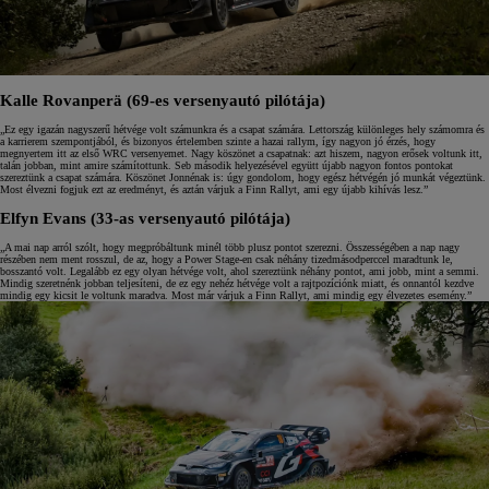
Kalle Rovanperä (69-es versenyautó pilótája)
„Ez egy igazán nagyszerű hétvége volt számunkra és a csapat számára. Lettország különleges hely számomra és
a karrierem szempontjából, és bizonyos értelemben szinte a hazai rallym, így nagyon jó érzés, hogy
megnyertem itt az első WRC versenyemet. Nagy köszönet a csapatnak: azt hiszem, nagyon erősek voltunk itt,
talán jobban, mint amire számítottunk. Seb második helyezésével együtt újabb nagyon fontos pontokat
szereztünk a csapat számára. Köszönet Jonnénak is: úgy gondolom, hogy egész hétvégén jó munkát végeztünk.
Most élvezni fogjuk ezt az eredményt, és aztán várjuk a Finn Rallyt, ami egy újabb kihívás lesz.”
Elfyn Evans (33-as versenyautó pilótája)
„A mai nap arról szólt, hogy megpróbáltunk minél több plusz pontot szerezni. Összességében a nap nagy
részében nem ment rosszul, de az, hogy a Power Stage-en csak néhány tizedmásodperccel maradtunk le,
bosszantó volt. Legalább ez egy olyan hétvége volt, ahol szereztünk néhány pontot, ami jobb, mint a semmi.
Mindig szeretnénk jobban teljesíteni, de ez egy nehéz hétvége volt a rajtpozíciónk miatt, és onnantól kezdve
mindig egy kicsit le voltunk maradva. Most már várjuk a Finn Rallyt, ami mindig egy élvezetes esemény.”