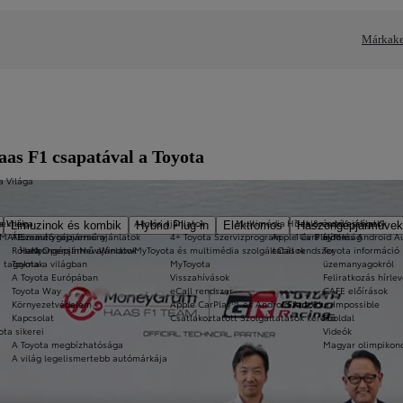
Márkake
as F1 csapatával a Toyota
a Világa
a Világa
eknek
Akciós ajánlatok
Multimédia
Hírek & érdekességek
Szalonautó ajánlatok
Limuzinok és kombik
Hybrid Plug-in
Elektromos
Haszongépjárművek
-MATE
Álomautó rajzverseny
Személygépjármű ajánlatok
4+ Toyota Szervizprogram
Apple CarPlay™ és Android 
1 év 8 újdonság
Hírek
Rólunk
Haszongépjármű ajánlatok
a11yOpensInNewWindow
MyToyota és multimédia szolgáltatások
eCall rendszer
Toyota információ 
i tagoknak
Toyota a világban
MyToyota
üzemanyagokról
A Toyota Európában
Visszahívások
Feliratkozás hírlev
Toyota Way
eCall rendszer
CAFE előírások
Környezetvédelem
Apple CarPlay™ és Android Auto™
Start Your Impossible
Kapcsolat
Csatlakoztatott Szolgáltatások kereső
Főoldal
ota sikerei
Videók
A Toyota megbízhatósága
Magyar olimpikon
A világ legelismertebb autómárkája