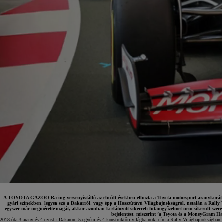
A TOYOTA GAZOO Racing versenyistálló az elmúlt években elhozta a Toyota motorsport aranykorát, a 
gyári színekben, legyen szó a Dakarról, vagy épp a Hosszútávú Világbajnokságról, netalán a Rally V
egyszer már megmérette magát, akkor azonban korlátozott sikerrel: futamgyőzelmet nem sikerült szerez
bejelentést, miszerint ’a Toyota és a MoneyGram Haa
7 700 000 Ft
-tól
2018 óta 3 arany és 4 ezüst a Dakaron, 5 egyéni és 4 konstruktőri világbajnoki cím a Rally Világbajnoksá