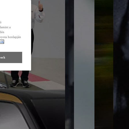
zó
lamint a
edén
Toyota honlapján
tók
ások