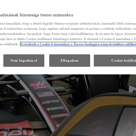
 adatainak biztonsága fontos számunkra
arra használjuk, hogy a lehető legjobb élményt nyújtsuk webhelyünkön, harmadik féltől szárma
kat és eszközöket nyújtsunk, hogy segítsen nekünk megérteni és javítani a webhely működését, va
emélyreszabásához. Javasoljuk, hogy őrizze meg a süti beállításokat, de ha nem ért egyet, könny
atja őket az alábbi Cookie beállítások lehetőségre kattintva. A részletek a Cookie-k használata a 
en találhatók.
A részletek a Cookie-k használata a Toyota honlapján irányelveinkben találha
Nem fogadom el
Elfogadom
Cookie beállít