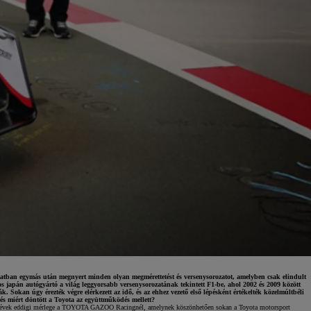
atban egymás után megnyert minden olyan megmérettetést és versenysorozatot, amelyben csak elindult
s japán autógyártó a világ leggyorsabb versenysorozatának tekintett F1-be, ahol 2002 és 2009 között
Sokan úgy érezték végre elérkezett az idő, és az ehhez vezető első lépésként értékelték közelmúltbéli
 és miért döntött a Toyota az együttműködés mellett?
Toyota finanszírozás
múlt évek eddigi mérlege a TOYOTA GAZOO Racingnél, amelynek köszönhetően sokan a Toyota motorsport