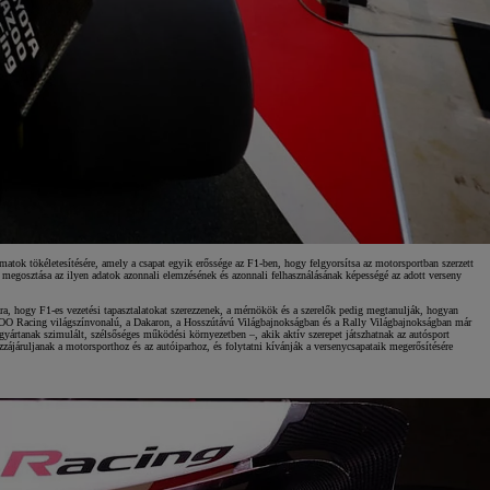
ok tökéletesítésére, amely a csapat egyik erőssége az F1-ben, hogy felgyorsítsa az motorsportban szerzett
ő megosztása az ilyen adatok azonnali elemzésének és azonnali felhasználásának képességé az adott verseny
 hogy F1-es vezetési tapasztalatokat szerezzenek, a mérnökök és a szerelők pedig megtanulják, hogyan
O Racing világszínvonalú, a Dakaron, a Hosszútávú Világbajnokságban és a Rally Világbajnokságban már
yártanak szimulált, szélsőséges működési környezetben –, akik aktív szerepet játszhatnak az autósport
ájáruljanak a motorsporthoz és az autóiparhoz, és folytatni kívánják a versenycsapataik megerősítésére