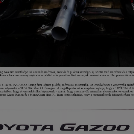
lmas lehetőséget lát a humán (mérnöki, szerelői és pilótai) készségek új szintre való emelésére és a folyamat
ruktúra a hatalmas mennyiségű adat – például a folyamatban lévő versenyek vezetési adatai – több ponton történ
 a TOYOTA GAZOO Racing által képzett pilóták, mérnökök és szerelők. Ez lehetővé teszi a versenyzők számára,
y ilyen folyamatot a TOYOTA GAZOO Racingnél. A megállapodás azt is magában foglalja, hogy a TOYOTA GAZO
ésében, hogy olyan szakértőket képezzenek – azáltal, hogy a résztvevők szénszálas alkatrészeket terveznek és g
A Toyota Gazoo Racing és a MoneyGram Haas F1 Team közös szándéka, hogy a humánerőforrás-fejlesztés révén hozz