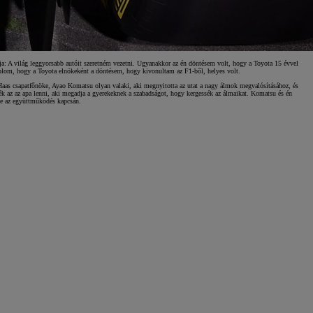
A világ leggyorsabb autóit szeretném vezetni. Ugyanakkor az én döntésem volt, hogy a Toyota 15 évvel
dolom, hogy a Toyota elnökeként a döntésem, hogy kivonultam az F1-ből, helyes volt.
A Haas csapatfőnöke, Ayao Komatsu olyan valaki, aki megnyitotta az utat a nagy álmok megvalósításához, és
ék az az apa lenni, aki megadja a gyerekeknek a szabadságot, hogy kergessék az álmaikat. Komatsu és én
ke az együttműködés kapcsán.