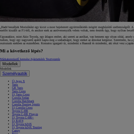
„Hadd beszéljek Morizóként egy kicsit a most bejelentett együttműködés mögött meghúzódó szellemiségről. 
ezelőtt kiszállt az F1-ből, és amikor ezek az autóversenyzők velem voltak, nem érezték úgy, hogy nyíltan be
Ugyanakkor, mint Akio Toyoda, egy átlagos ember, aki szereti az autókat, van bennem egy olyan oldal, amely ne
tudom, hogy egy nagyszerű apától kapta meg a szabadságot, hogy ezeket az álmokat kergesse. Szeretném, ha a ja
osztozunk ezekben az eszmékben. Komatsu igazgató úr, mindenki a Haasnál és mindenki, aki részt vesz a japán
Mi a következő lépés?
Márkakereskedő keresése
Ajánlatkérés
Tesztvezetés
Modellek
Modellek
10 020 000 Ft-
tól
Személyautók
Corolla Hatchback
Új Aygo X
HYBRID
Yaris
GR Yaris
Yaris Cross
Új Yaris Cross
Corolla Sedan
Corolla Hatchback
Corolla Touring Sports
Új Corolla Cross
Toyota C-HR
Toyota C-HR Plug-in
Új Toyota C-HR+
Új RAV4
Új Toyota bZ4X
Új Toyota bZ4X Touring
Camry
Prius