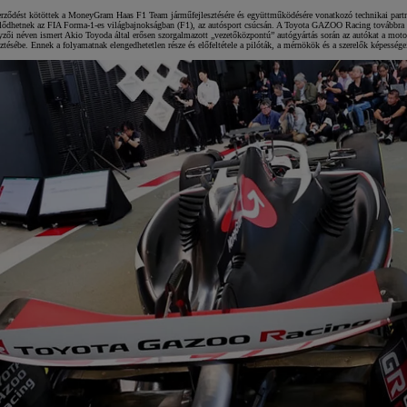
t kötöttek a MoneyGram Haas F1 Team járműfejlesztésére és együttműködésére vonatkozó technikai partnerség 
fejlődhetnek az FIA Forma-1-es világbajnokságban (F1), az autósport csúcsán. A Toyota GAZOO Racing továbbra i
zői néven ismert Akio Toyoda által erősen szorgalmazott „vezetőközpontú” autógyártás során az autókat a motorsp
esztésébe. Ennek a folyamatnak elengedhetetlen része és előfeltétele a pilóták, a mérnökök és a szerelők képesség