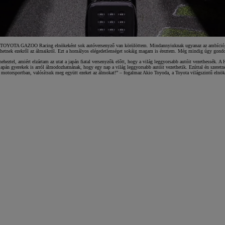
A TOYOTA GAZOO Racing elnökeként sok autóversenyző van körülöttem. Mindannyiuknak ugyanaz az ambíciója: 
szélhetnek ezekről az álmaikról. Ezt a homályos elégedetlenséget sokáig magam is éreztem. Még mindig úgy gon
heztel, amiért elzártam az utat a japán fiatal versenyzők előtt, hogy a világ leggyorsabb autóit vezethessék. 
pán gyerekek is arról álmodozhatnának, hogy egy nap a világ leggyorsabb autóit vezethetik. Ezúttal én szeretn
 motorsportban, valósítsuk meg együtt ezeket az álmokat!” – fogalmaz Akio Toyoda, a Toyota világszintű elnö