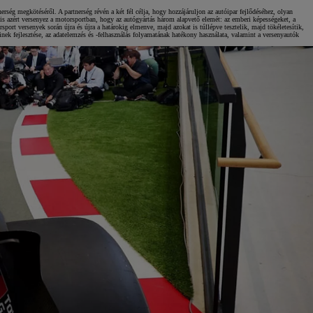
Kiemelt ajánlataink
megkötéséről. A partnerség révén a két fél célja, hogy hozzájáruljon az autóipar fejlődéséhez, olyan
s azért versenyez a motorsportban, hogy az autógyártás három alapvető elemét: az emberi képességeket, a
ort versenyek során újra és újra a határokig elmenve, majd azokat is túllépve tesztelik, majd tökéletesítik,
einek fejlesztése, az adatelemzés és -felhasználás folyamatának hatékony használata, valamint a versenyautók
KINTO One
Tartós bérlet teljes körű szolgáltatások
Márkakereskedő keresése
Kapcsol