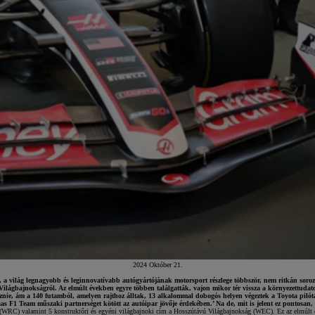
2024 Október 21.
világ legnagyobb és leginnovatívabb autógyártójának motorsport részlege többször, nem ritkán soroz
ilágbajnokságról. Az elmúlt években egyre többen találgatták, vajon mikor tér vissza a környezettudato
nie, ám a 140 futamból, amelyen rajthoz álltak, 13 alkalommal dobogós helyen végeztek a Toyota pilóták. 
s F1 Team műszaki partnerséget kötött az autóipar jövője érdekében.’ Na de, mit is jelent ez pontosan,
gban (WRC) valamint 5 konstruktőri és egyéni világbajnoki cím a Hosszútávú Világbajnokság (WEC). Ez az el