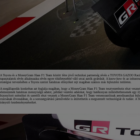
A Toyota és a MoneyGram Haas F1 Team között létre jövő technikai partnerség révén a TOYOTA GAZOO Racing hata
tapasztalatok révén alkalmazása révén egyre tökéletesebbé váló utcai autók gyártását. A know-how és az infrast
stratégiai tervezésében a Toyota szerint hatalmas előnyöket rejt magában számos más fejlesztési területen.
A megállapodás konkrétan azt foglalja magában, hogy a MoneyGram Haas F1 Team tesztvezetésein részt vesznek
elemezzenek hatalmas mennyiségű adatot, például vezetési adatokat, hogy hatékonyan működtethessenek eg
bizonyított mérnökei és szerelői részt vesznek a MoneyGram Haas F1 Team versenyautóinak aerodinamikai fejleszt
csúcsának élvonalában, és a sorozatgyártású járművekbe is átültethetik a megszerzett technológiát és tudást. 
irányuló kezdeményezéseiket.