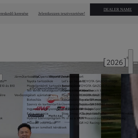
DEALER NAME
reskedő keresése
Jelentkezzen tesztvezetésre!
Járműtartozékok
a11yOpensInNewWindow
Beyond Zero
Motorsport
Auto™
Toyota tartozékok
Let's go beyond
A TOYOTA GAZOO világa
E10 és B10
Modellenkénti tartozék katalógusok
Beyond Zero
TOYOTA GAZOO Racing
a11yOpensInNewWindow
Téli kerék katalógus
a11yOpensInNewWindow
Hibrid elektromos
A sportkocsik története
élre
Vevőszolgálati ajánlatok
Plug-in hibrid elektromos
TOYOTA GAZOO Racing WRC
Biztosítás
Akkumulátoros elektromos
Toyota GR modellek
Szerviz és karbantartás
Üzemanyagcellás elektromos
Toyota GR SPORT modellek
Ingyenes segélyszolgálat 3 év után is
Hidrogén technológia
GR Super Sport
Extra garancia
Stop Smog - Go Hybrid
A Supra története
a11yOpensInNewWindow
ok
Hybrid Szervizprogram
Mi is az a WLTP?
FIA Hosszútávú Világbajnokság
Műszaki információ
GR H2 Racing Concept
Gyakran ismételt kérdések