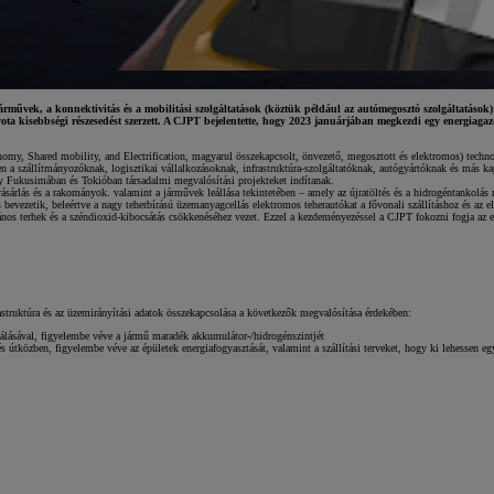
ek, a konnektivitás és a mobilitási szolgáltatások (köztük például az autómegosztó szolgáltatások) ter
yota kisebbségi részesedést szerzett. A CJPT bejelentette, hogy 2023 januárjában megkezdi egy energia
my, Shared mobility, and Electrification, magyarul összekapcsolt, önvezető, megosztott és elektromos) technol
n a szállítmányozóknak, logisztikai vállalkozásoknak, infrastruktúra-szolgáltatóknak, autógyártóknak és más ka
y Fukusimában és Tokióban társadalmi megvalósítási projekteket indítanak.
sárlás és a rakományok. valamint a járművek leállása tekintetében – amely az újratöltés és a hidrogéntankolás
s bevezetik, beleértve a nagy teherbírású üzemanyagcellás elektromos teherautókat a fővonali szállításhoz és a
nos terhek és a széndioxid-kibocsátás csökkenéséhez vezet. Ezzel a kezdeményezéssel a CJPT fokozni fogja az egé
rastruktúra és az üzemirányítási adatok összekapcsolása a következők megvalósítása érdekében:
lizálásával, figyelembe véve a jármű maradék akkumulátor-/hidrogénszintjét
 és útközben, figyelembe véve az épületek energiafogyasztását, valamint a szállítási terveket, hogy ki lehessen eg