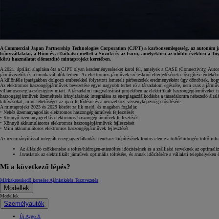
A Commercial Japan Partnership Technologies Corporation (CJPT) a karbonsemlegesség, az autonóm járműv
leányvállalatai, a Hino és a Daihatsu mellett a Suzuki és az Isuzu, amelyekben az utóbbi években a To
körű használatát előmozdító mintaprojekt keretében.
A 2021. áprilisi alapítása óta a CJPT olyan kezdeményezéseket karol fel, amelyek a CASE (Connectivity, Autono
járművezetők és a munkavállalók terheit. Az elektromos járművek széleskörű elterjedésének elősegítése érdekébe
A különféle iparágakban dolgozó emberekkel folytatott ismételt párbeszédek eredményeként úgy döntöttek, hog
Az elektromos haszongépjárművek bevezetése egyre nagyobb terhet ró a társadalom egészére, nem csak a járművá
villamosenergia-csúcsigény miatt. A társadalmi megvalósítási projektben az elektrifikált haszongépjárműveket i
haszongépjárművek üzemeltetés irányításának integrálása az energiagazdálkodásba a társadalomra nehezedő általá
kihívásokat, mint lehetőséget az ipari fejlődésre és a nemzetközi versenyképesség erősítésére.
A mintaprojekt 2023 és 2029 között zajlik majd, és magában foglalja:
• Nehéz üzemanyagcellás elektromos haszongépjárművek fejlesztését
• Könnyű üzemanyagcellás elektromos haszongépjárművek fejlesztését
• Könnyű akkumulátoros elektromos haszongépjárművek fejlesztését
• Mini akkumulátoros elektromos haszongépjárművek fejlesztését
Az üzemirányítással integrált energiagazdálkodási rendszer kiépítésének fontos eleme a töltő/hidrogén töltő inf
Az állásidő csökkentése a töltés/hidrogén-utántöltés időzítésének és a szállítási terveknek az optima
Javaslatok az elektrifikált járművek optimális töltésére, és annak időzítésére a vállalati telephelyeken
Mi a következő lépés?
Márkakereskedő keresése
Ajánlatkérés
Tesztvezetés
Modellek
Modellek
Személyautók
Új Aygo X