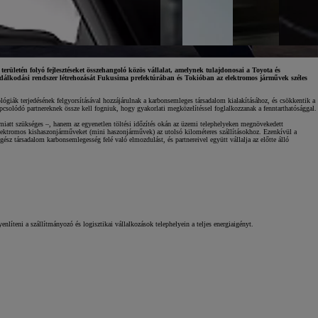
ületén folyó fejlesztéseket összehangoló közös vállalat, amelynek tulajdonosai a Toyota és
gazdálkodási rendszer létrehozását Fukusima prefektúrában és Tokióban az elektromos járművek széles
ógiák terjedésének felgyorsításával hozzájárulnak a karbonsemleges társadalom kialakításához, és csökkentik a
pcsolódó partnereknek össze kell fogniuk, hogy gyakorlati megközelítéssel foglalkozzanak a fenntarthatósággal.
 miatt szükséges –, hanem az egyenetlen töltési időzítés okán az üzemi telephelyeken megnövekedett
z elektromos kishaszonjárműveket (mini haszonjárművek) az utolsó kilométeres szállításokhoz. Ezenkívül a
sz társadalom karbonsemlegesség felé való elmozdulást, és partnereivel együtt vállalja az előtte álló
yenlíteni a szállítmányozó és logisztikai vállalkozások telephelyein a teljes energiaigényt.