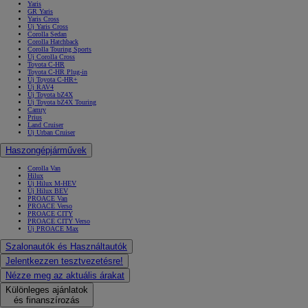
Yaris
GR Yaris
Yaris Cross
Új Yaris Cross
Corolla Sedan
Corolla Hatchback
Corolla Touring Sports
Új Corolla Cross
Toyota C-HR
Toyota C-HR Plug-in
Új Toyota C-HR+
Új RAV4
Új Toyota bZ4X
Új Toyota bZ4X Touring
Camry
Prius
Land Cruiser
Új Urban Cruiser
Haszongépjárművek
Corolla Van
Hilux
Új Hilux M-HEV
Új Hilux BEV
PROACE Van
PROACE Verso
PROACE CITY
PROACE CITY Verso
Új PROACE Max
Szalonautók és Használtautók
Jelentkezzen tesztvezetésre!
Nézze meg az aktuális árakat
Különleges ajánlatok
és finanszírozás
7 700 000 Ft
-tól