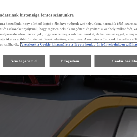
 adatainak biztonsága fontos számunkra
arra használjuk, hogy a lehető legjobb élményt nyújtsuk webhelyünkön, harmadik féltől szárma
kat és eszközöket nyújtsunk, hogy segítsen nekünk megérteni és javítani a webhely működését, va
emélyreszabásához. Javasoljuk, hogy őrizze meg a süti beállításokat, de ha nem ért egyet, könny
atja őket az alábbi Cookie beállítások lehetőségre kattintva. A részletek a Cookie-k használata a 
en találhatók.
A részletek a Cookie-k használata a Toyota honlapján irányelveinkben találha
Nem fogadom el
Elfogadom
Cookie beállít