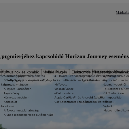
Márkake
6 premierjéhez kapcsolódó Horizon Journey esemény
a Világa
a Világa
eknek
Akciós ajánlatok
Multimédia
Hírek & érdekességek
Szalonautó ajánlatok
Limuzinok és kombik
Hybrid Plug-in
Elektromos
Haszongépjárművek
-MATE
Álomautó rajzverseny
Személygépjármű ajánlatok
4+ Toyota Szervizprogram
Apple CarPlay™ és Android 
1 év 8 újdonság
Hírek
Rólunk
Haszongépjármű ajánlatok
a11yOpensInNewWindow
MyToyota és multimédia szolgáltatások
eCall rendszer
Toyota információ 
i tagoknak
Toyota a világban
MyToyota
üzemanyagokról
A Toyota Európában
Visszahívások
Feliratkozás hírlev
Toyota Way
eCall rendszer
CAFE előírások
Környezetvédelem
Apple CarPlay™ és Android Auto™
Start Your Impossible
Kapcsolat
Csatlakoztatott Szolgáltatások kereső
Főoldal
ota sikerei
Videók
A Toyota megbízhatósága
Magyar olimpikon
A világ legelismertebb autómárkája