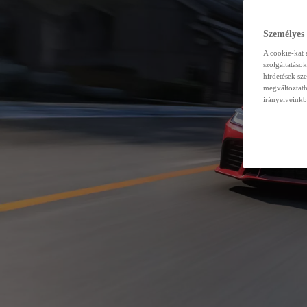
Személyes
A cookie-kat 
szolgáltatáso
hirdetések sz
megváltoztath
irányelveinkb