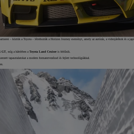
tnerei – köztük a Toyota – létrehozták a Horizon Journey eseményt, amely az autózás, a videojátékok és a japán
R GT
, míg a háttérben a
Toyota Land Cruiser
is feltűnik.
zerzett tapasztalatokat a modern formatervezéssel és fejlett technológiákkal.
en.