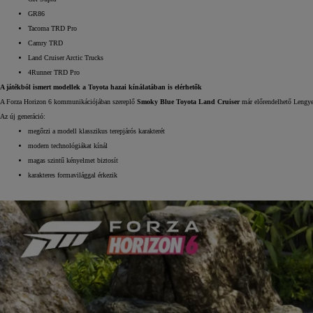
GR86
Tacoma TRD Pro
Camry TRD
Land Cruiser Arctic Trucks
4Runner TRD Pro
A játékból ismert modellek a Toyota hazai kínálatában is elérhetők
A Forza Horizon 6 kommunikációjában szereplő
Smoky Blue Toyota Land Cruiser
már előrendelhető Lengye
Az új generáció:
megőrzi a modell klasszikus terepjárós karakterét
modern technológiákat kínál
magas szintű kényelmet biztosít
10 020 000 Ft-
tól
karakteres formavilággal érkezik
Corolla Hatchback
HYBRID