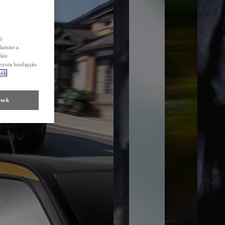
zó
lamint a
edén
Toyota honlapján
tók
ások