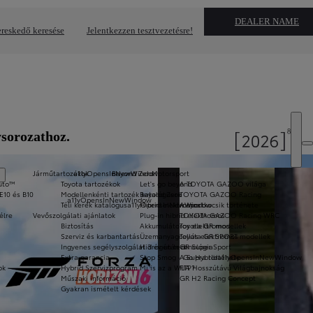
DEALER NAME
reskedő keresése
Jelentkezzen tesztvezetésre!
sorozathoz.
Járműtartozékok
a11yOpensInNewWindow
Beyond Zero
Motorsport
Auto™
Toyota tartozékok
Let's go beyond
A TOYOTA GAZOO világa
E10 és B10
Modellenkénti tartozék katalógusok
Beyond Zero
TOYOTA GAZOO Racing
a11yOpensInNewWindow
Téli kerék katalógus
a11yOpensInNewWindow
Hibrid elektromos
A sportkocsik története
élre
Vevőszolgálati ajánlatok
Plug-in hibrid elektromos
TOYOTA GAZOO Racing WRC
Biztosítás
Akkumulátoros elektromos
Toyota GR modellek
Szerviz és karbantartás
Üzemanyagcellás elektromos
Toyota GR SPORT modellek
Ingyenes segélyszolgálat 3 év után is
Hidrogén technológia
GR Super Sport
Extra garancia
Stop Smog - Go Hybrid
A Supra története
a11yOpensInNewWindow
ok
Hybrid Szervizprogram
Mi is az a WLTP?
FIA Hosszútávú Világbajnokság
Műszaki információ
GR H2 Racing Concept
Gyakran ismételt kérdések