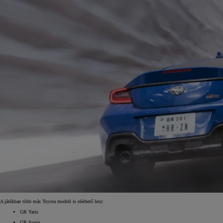
A játékban több más Toyota modell is elérhető lesz:
GR Yaris
GR Supra