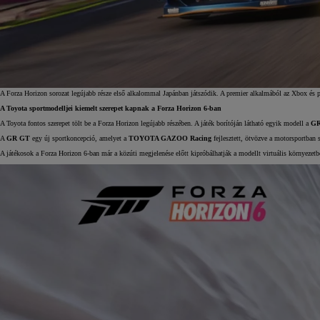
A Forza Horizon sorozat legújabb része első alkalommal Japánban játszódik. A premier alkalmából az Xbox és par
A Toyota sportmodelljei kiemelt szerepet kapnak a Forza Horizon 6-ban
A Toyota fontos szerepet tölt be a Forza Horizon legújabb részében. A játék borítóján látható egyik modell a
G
A
GR GT
egy új sportkoncepció, amelyet a
TOYOTA GAZOO Racing
fejlesztett, ötvözve a motorsportban s
A játékosok a Forza Horizon 6-ban már a közúti megjelenése előtt kipróbálhatják a modellt virtuális környezetb