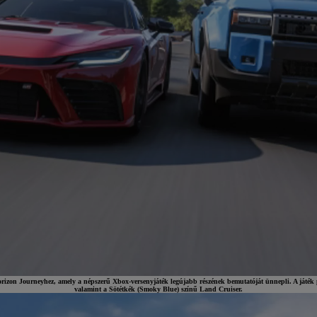
orizon Journeyhez, amely a népszerű Xbox-versenyjáték legújabb részének bemutatóját ünnepli. A ját
valamint a Sötétkék (Smoky Blue) színű Land Cruiser.