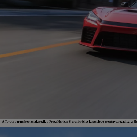
A Toyota partnerként csatlakozik a Forza Horizon 6 premierjéhez kapcsolódó eseménysorozathoz, a H
7 700 000 Ft
-tól