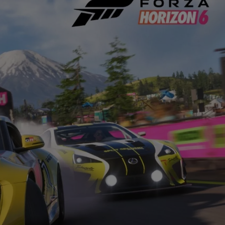
Kiemelt ajánlataink
KINTO One
Tartós bérlet teljes körű szolgáltatások
Márkakereskedő keresése
Kapcsol