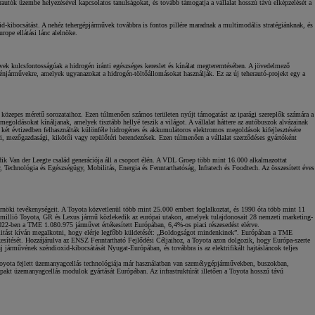
autók üzembe helyezésével kapcsolatos tanulságokat, és tovább támogatja a vállalat hosszú távú elképzelését a
Kiemelt ajánlataink
id-kibocsátást. A nehéz tehergépjárművek továbbra is fontos pillére maradnak a multimodális stratégiánknak, és
rope ellátási lánc alelnöke.
vek kulcsfontosságúak a hidrogén iránti egészséges kereslet és kínálat megteremtésében. A jövedelmező
rogénjárművekre, amelyek ugyanazokat a hidrogén-töltőállomásokat használják. Ez az új teherautó-projekt egy a
s közepes méretű sorozataihoz. Ezen túlmenően számos területen nyújt támogatást az iparági szereplők számára a
űmegoldásokat kínáljanak, amelyek tisztább hellyé teszik a világot. A vállalat háttere az autóbuszok alvázainak
múlt két évtizedben felhasználták különféle hidrogénes és akkumulátoros elektromos megoldások kifejlesztésére
i, mezőgazdasági, kikötői vagy repülőtéri berendezések. Ezen túlmenően a vállalat szerződéses gyártóként
ik Van der Leegte család generációja áll a csoport élén. A VDL Groep több mint 16.000 alkalmazottat
KINTO One
Technológia és Egészségügy, Mobilitás, Energia és Fenntarthatóság, Infratech és Foodtech. Az összesített éves
Tartós bérlet teljes körű szolgáltatások
Márkakereskedő keresése
Kapcsol
rnöki tevékenységeit. A Toyota közvetlenül több mint 25.000 embert foglalkoztat, és 1990 óta több mint 11
 millió Toyota, GR és Lexus jármű közlekedik az európai utakon, amelyek tulajdonosait 28 nemzeti marketing-
022-ben a TME 1.080.975 járművet értékesített Európában, 6,4%-os piaci részesedést elérve.
litást kíván megalkotni, hogy elérje legfőbb küldetését: „Boldogságot mindenkinek”. Európában a TME
kesítését. Hozzájárulva az ENSZ Fenntartható Fejlődési Céljaihoz, a Toyota azon dolgozik, hogy Európa-szerte
járművének széndioxid-kibocsátását Nyugat-Európában, és továbbra is az elektrifikált hajtásláncok teljes
Toyota fejlett üzemanyagcellás technológiája már használatban van személygépjárművekben, buszokban,
mpakt üzemanyagcellás modulok gyártását Európában. Az infrastruktúrát illetően a Toyota hosszú távú