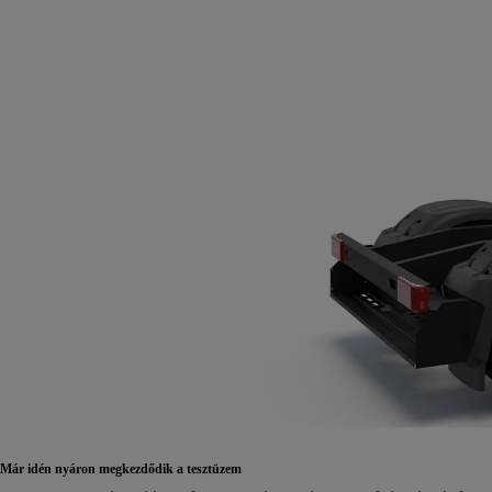
Már idén nyáron megkezdődik a tesztüzem
7 700 000 Ft
-tól