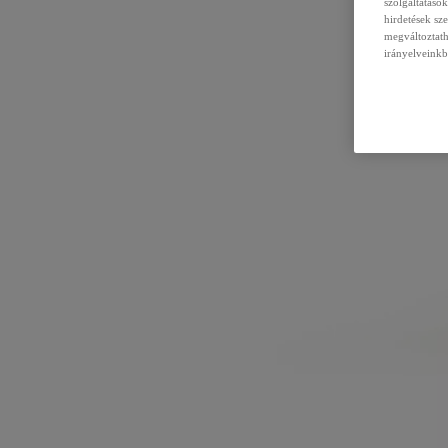
szolgáltatáso
hirdetések sz
megváltoztath
irányelveinkb