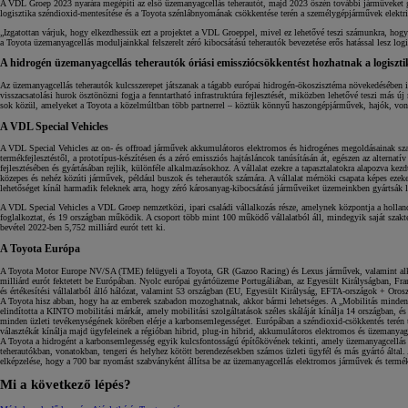
A VDL Groep 2023 nyarára megépíti az első üzemanyagcellás teherautót, majd 2023 őszén további járműveket gyár
logisztika széndioxid-mentesítése és a Toyota szénlábnyomának csökkentése terén a személygépjárművek elektrif
„Izgatottan várjuk, hogy elkezdhessük ezt a projektet a VDL Groeppel, mivel ez lehetővé teszi számunkra, hogy 
Yaris Cross
a Toyota üzemanyagcellás moduljainkkal felszerelt zéró kibocsátású teherautók bevezetése erős hatással lesz lo
HYBRID
A hidrogén üzemanyagcellás teherautók óriási emissziócsökkentést hozhatnak a logiszt
Az üzemanyagcellás teherautók kulcsszerepet játszanak a tágabb európai hidrogén-ökoszisztéma növekedésében is
visszacsatolási hurok ösztönözni fogja a fenntartható infrastruktúra fejlesztését, miközben lehetővé teszi más 
sok közül, amelyeket a Toyota a közelmúltban több partnerrel – köztük könnyű haszongépjárművek, hajók, vonatok
A VDL Special Vehicles
A VDL Special Vehicles az on- és offroad járművek akkumulátoros elektromos és hidrogénes megoldásainak szakér
termékfejlesztéstől, a prototípus-készítésen és a zéró emissziós hajtásláncok tanúsításán át, egészen az alternat
fejlesztésében és gyártásában rejlik, különféle alkalmazásokhoz. A vállalat ezekre a tapasztalatokra alapozva kez
közepes és nehéz közúti járművek, például buszok és teherautók számára. A vállalat mérnöki csapata képes ezek
lehetőséget kínál harmadik feleknek arra, hogy zéró károsanyag-kibocsátású járműveiket üzemeinkben gyártsák l
A VDL Special Vehicles a VDL Groep nemzetközi, ipari családi vállalkozás része, amelynek központja a holland
foglalkoztat, és 19 országban működik. A csoport több mint 100 működő vállalatból áll, mindegyik saját szakte
bevétel 2022-ben 5,752 milliárd eurót tett ki.
A Toyota Európa
A Toyota Motor Europe NV/SA (TME) felügyeli a Toyota, GR (Gazoo Racing) és Lexus járművek, valamint alkatré
milliárd eurót fektetett be Európában. Nyolc európai gyártóüzeme Portugáliában, az Egyesült Királyságban, F
és értékesítési vállalatból álló hálózat, valamint 53 országban (EU, Egyesült Királyság, EFTA-országok + Oros
A Toyota hisz abban, hogy ha az emberek szabadon mozoghatnak, akkor bármi lehetséges. A „Mobilitás mindenk
elindította a KINTO mobilitási márkát, amely mobilitási szolgáltatások széles skáláját kínálja 14 országban, 
minden üzleti tevékenységének körében elérje a karbonsemlegességet. Európában a széndioxid-csökkentés terén t
választékát kínálja majd ügyfeleinek a régióban hibrid, plug-in hibrid, akkumulátoros elektromos és üzemanyag
A Toyota a hidrogént a karbonsemlegesség egyik kulcsfontosságú építőkövének tekinti, amely üzemanyagcellás 
teherautókban, vonatokban, tengeri és helyhez kötött berendezésekben számos üzleti ügyfél és más gyártó által
elképzelése, hogy a 700 bar nyomást szabványként állítsa be az üzemanyagcellás elektromos járművek és termé
Mi a következő lépés?