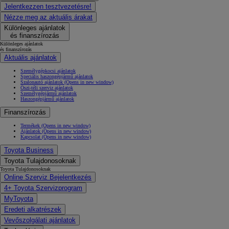
Jelentkezzen tesztvezetésre!
Nézze meg az aktuális árakat
Különleges ajánlatok
és finanszírozás
Különleges ajánlatok
és finanszírozás
Aktuális ajánlatok
Személygépkocsi ajánlatok
Speciális haszongépjármű ajánlatok
Szalonautó ajánlatok
(Opens in new window)
Őszi-téli szerviz ajánlatok
Személygépjármű ajánlatok
Haszongépjármű ajánlatok
Finanszírozás
Termékek
(Opens in new window)
Ajánlatok
(Opens in new window)
Kapcsolat
(Opens in new window)
Toyota Business
Toyota Tulajdonosoknak
Toyota Tulajdonosoknak
Online Szerviz Bejelentkezés
4+ Toyota Szervizprogram
MyToyota
Eredeti alkatrészek
Vevőszolgálati ajánlatok