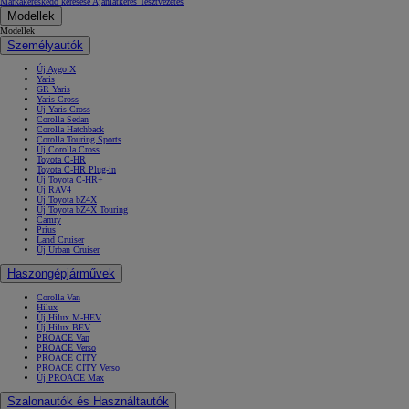
Márkakereskedő keresése
Ajánlatkérés
Tesztvezetés
Modellek
Modellek
Személyautók
Új Aygo X
Yaris
GR Yaris
Yaris Cross
Új Yaris Cross
Corolla Sedan
Corolla Hatchback
Corolla Touring Sports
Új Corolla Cross
Toyota C-HR
Toyota C-HR Plug-in
Új Toyota C-HR+
Új RAV4
Új Toyota bZ4X
Új Toyota bZ4X Touring
Camry
Prius
Land Cruiser
Új Urban Cruiser
Haszongépjárművek
Corolla Van
Hilux
Új Hilux M-HEV
Új Hilux BEV
PROACE Van
PROACE Verso
PROACE CITY
PROACE CITY Verso
Új PROACE Max
Szalonautók és Használtautók