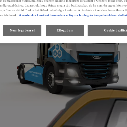
kat és eszközöket nyújtsunk, hogy segítsen nekünk megérteni és javítani a webhely működését, va
emélyreszabásához. Javasoljuk, hogy őrizze meg a süti beállításokat, de ha nem ért egyet, könny
atja őket az alábbi Cookie beállítások lehetőségre kattintva. A részletek a Cookie-k használata a 
en találhatók.
A részletek a Cookie-k használata a Toyota honlapján irányelveinkben találha
Nem fogadom el
Elfogadom
Cookie beállít