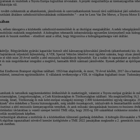
tanak és tesztelnek a Toyota Európa logisztikai útvonalain. A projekt megszilárdítja az üzemanyagcellás teher
ikációján túl.
tovább csökkentsük az alkatrészeink, járműveink és szervizalkatrészeink hosszú távú szállításával járó széndiox
gisztikánk általános széndioxid-kibocsátásának csökkentésére.” – avat be Leon Van Der Merwe, a Toyota Motor Eu
ikában
, erősen támogatva a közlekedés széndioxid-mentesítését és az ökológiai energiaátállást. A nehéz tehergépjármű
új mobilitási eszközök megjelenését. A hidrogénes teherautók infrastruktúrája egyszerűen kiterjeszthető más hid
 és buszok esetében – elindított azzal a céllal, hogy felgyorsítsa a hidrogéngazdaságra való átállást.
tője. Bérgyártóként gyártási kapacitást biztosít zéró károsanyag-kibocsátású járművek (alkatrészeinek) kis- é
ív hajtásláncok teljeskörű fejlesztéséig. A VDL Special Vehicles lehetővé teszi ügyfelei számára, hogy olyan járm
dte el több mint 20 évvel ezelőtt a zéró emissziós hajtásláncok fejlesztését. Ezt a tudást és tapasztalatot az el
et és más megoldásokat integrálni a meglévő, harmadik féltől származó járművekbe. Ilyenek például az építőipar
e.
iai Eindhoven Brainport régióban található. 1953-ban alapították, és most, 70 évvel később, 2017 óta a harmad
rülettel, intenzíven együttműködve. E vállalatok tevékenysége a VDL öt világában foglalható össze: Tudomány, 
szek és tartozékok nagykereskedelmi értékesítését és marketingjét, valamint a Toyota európai gyártási és mé
ranciaországban, Lengyelországban, a Cseh Köztársaságban és Törökországban található. Ma megközelítőleg 16,5
zország, Izrael, Törökország és más kelet-európai országok) mintegy 2.800 kiskereskedelmi egység támogatja. 2
inek” elve érdekében a Toyota biztonságosabb, még inkább összekapcsolt, inkluzívabb és fenntarthatóbb mobi
és ösztönzi a zéró emissziós üzemanyagcellás termékek, és azok műszaki támogatásának business-to-business érté
örténelmi távlatokban is vezető szerepet betöltő TME célja, hogy 2035-ig 100 százalékkal csökkentse minden új 
cellás modelljeinek képében.
technológiát alkalmaz a mobilitás és a közlekedésen túlmutató gazdaság érdekében. A hidrogén éllovasaként a 
. A régióban tapasztalható növekvő kereslet kielégítésére a TME 2022 januárjában megkezdte a 2. generációs ko
kek esetében.