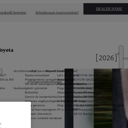
DEALER NAME
reskedő keresése
Jelentkezzen tesztvezetésre!
Toyota
Járműtartozékok
a11yOpensInNewWindow
Beyond Zero
Motorsport
Auto™
Toyota tartozékok
Let's go beyond
A TOYOTA GAZOO világa
E10 és B10
Modellenkénti tartozék katalógusok
Beyond Zero
TOYOTA GAZOO Racing
a11yOpensInNewWindow
Téli kerék katalógus
a11yOpensInNewWindow
Hibrid elektromos
A sportkocsik története
élre
Vevőszolgálati ajánlatok
Plug-in hibrid elektromos
TOYOTA GAZOO Racing WRC
Biztosítás
Akkumulátoros elektromos
Toyota GR modellek
Szerviz és karbantartás
Üzemanyagcellás elektromos
Toyota GR SPORT modellek
Ingyenes segélyszolgálat 3 év után is
Hidrogén technológia
GR Super Sport
Extra garancia
Stop Smog - Go Hybrid
A Supra története
a11yOpensInNewWindow
ok
Hybrid Szervizprogram
Mi is az a WLTP?
FIA Hosszútávú Világbajnokság
Műszaki információ
GR H2 Racing Concept
Gyakran ismételt kérdések
zó