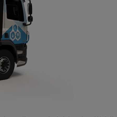
Toyota finanszírozás