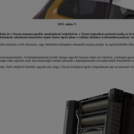
2023. május 9.
ja át a Toyota üzemanyagcellás moduljainak beépítésével, a Toyota logisztikai partnerei pedig az új 
álózatának széndioxid-mentesítése újabb fontos lépést jelent a vállalat általános karbonlábnyomának csö
lva betörjön a zéró emissziós, nagy teherbírású hidrogénes teherautók európai piacára. Az együttműködés célja 
ndioxid-mentesítésére. A hidrogénrendszerek kisebb tömege nagyobb hasznos terhet tesz lehetővé, a hidrogén gyor
rogén iránti igényük miatt kulcsfontosságú szerepet játszanak a legforgalmasabb útvonalak körüli fenntartható in
terén. Ezért rendkívül büszkék vagyunk arra, hogy a Toyota Európával együtt dolgozhatunk ezen az innovatív te