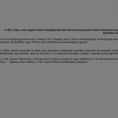
A VDL Groep a már meglévő nehéz tehergépjárműveket zéró károsanyag-kibocsátású teherautóvá alakít
logisztikai h
A Toyota Európa egyesítette erőit a holland VDL Groeppel, hogy a Toyota üzemanyagcellás technológiáját haszná
céljainak teljesítésében, hogy 2040-ig teljes mértékben karbonsemlegesek legyenek.
A vállalat jelentős potenciált lát abban, hogy hidrogénes teherautókat használjon logisztikai útvonalainak szé
feltankolható egy teherautó, akárcsak dízel társai, és a teherautók használati szokásai a nagyobb mennyiségű hid
„A VDL Special Vehicles hisz a zéró emissziós jövőben a közepes és nagy teherbírású on- és offroad járművek 
terén.” – fogalmaz Hans Bekkers, a VDL Special Vehicles kereskedelmi igazgatója.