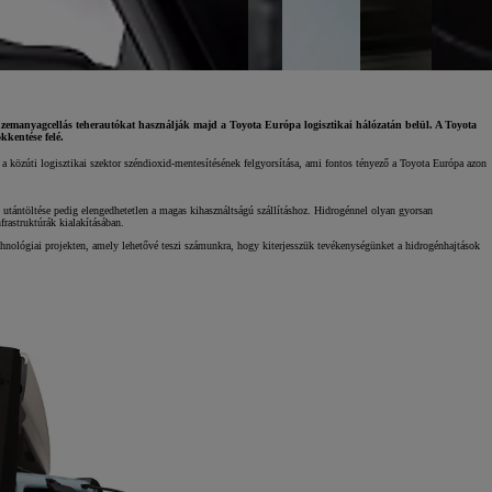
üzemanyagcellás teherautókat használják majd a Toyota Európa logisztikai hálózatán belül. A Toyota
kkentése felé.
a közúti logisztikai szektor széndioxid-mentesítésének felgyorsítása, ami fontos tényező a Toyota Európa azon
s utántöltése pedig elengedhetetlen a magas kihasználtságú szállításhoz. Hidrogénnel olyan gyorsan
frastruktúrák kialakításában.
chnológiai projekten, amely lehetővé teszi számunkra, hogy kiterjesszük tevékenységünket a hidrogénhajtások