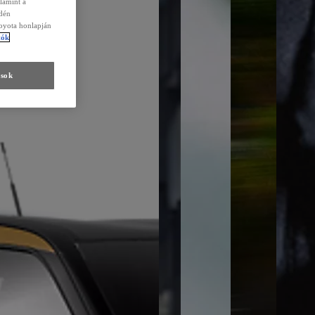
lamint a
edén
Toyota honlapján
tók
ások