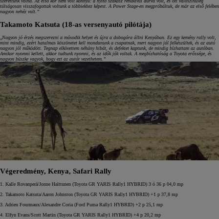
szerettünk volna. Az első kör nem volt könnyű: a nyitó szakasz rendkívül durva volt, és ott valószínűleg
túlságosan visszafogottak voltunk a többiekhez képest. A Power Stage-en megpróbáltuk, de már az első felében
nagyon nehéz volt.”
Takamoto Katsuta (18-as versenyautó pilótája)
„
Nagyon jó érzés megszerezni a második helyet és újra a dobogóra állni Kenyában. Ez egy kemény rally volt,
mint mindig, ezért hatalmas köszönetet kell mondanunk a csapatnak, mert nagyon jól felkészültek, és az autó
nagyon jól működött. Tegnap elkövettem néhány hibát, és defektet kaptunk, de mindig bízhattam az autóban.
Amikor nyomni kellett, akkor tudtunk nyomni, és az idők jók voltak. A megbízhatóság a Toyota erőssége, és
nagyon büszke vagyok, hogy ezt az autót vezethetem.”
Végeredmény, Kenya, Safari Rally
1. Kalle Rovanperä/Jonne Halttunen (Toyota GR YARIS Rally1 HYBRID) 3 ó 36 p 04,0 mp
2. Takamoto Katsuta/Aaron Johnston (Toyota GR YARIS Rally1 HYBRID) +1 p 37,8 mp
3. Adrien Fourmaux/Alexandre Coria (Ford Puma Rally1 HYBRID) +2 p 25,1 mp
4. Elfyn Evans/Scott Martin (Toyota GR YARIS Rally1 HYBRID) +4 p 20,2 mp