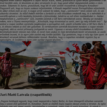
negyedik évben sikerült megnyerni a Safari Rallyt! Kalle, Jonne, gratulálok az újabb kenyai győzelemhez a két
évvel korábbi után, és köszönöm az okos versenyzést és azt, hogy gond nélkül végigmentetek ezeken a rázós
utakon. Takamoto és Aaron, gratulálunk, hogy két év után szintén visszatértek a dobogóra Kenyában!
Nagyszerű volt, hogy az összes szakaszt teljesítettétek. A Kenyát megelőző tesztet Portugáliában teljesítettük,
és akkor erősen esett az eső. A csapat arról számolt be nekem, hogy „szerencsére” heves esőzés volt, és sok
alkatrész elromlott. Az előző évektől eltérően a fordulót az esős évszakban rendezték meg, és a mérnökök és a
szerelők egészen a rally kezdetéig folytatták a fejlesztéseket, beleértve az eső elleni intézkedéseket is. Amikor
meghallottam a „szerencsére” szót, eszembe jutottak a GR Yaris mérnökeinek szavai. Mindig azt mondják
nekem, mint a Toyota mesterpilótája: „Köszönjük, hogy elrontottad az autót, mert így még erősebb lesz!”. Így
ezúttal a csapat nevében szeretném megköszönni a portugáliai esőt, amiért erősebbé tette a GR Yaris Rally 1-
t, és elhozta nekünk az első idei győzelmet. És természetesen szeretnék köszönetet mondani a csapat minden
tagjának, akik az utolsó pillanatig javítgatták az autót. Ugyanaz a verseny eltérő évszakokban és időjárási
körülmények között teljesen más lehet, és mivel ilyen utakon és ilyen körülmények között versenyzünk, az autók
erősebbek lesznek, és az egyre jobb autónk még tovább fejlődik. Úgy gondolom, hogy a rally egy ilyen sport. A
következő versenyek kéthetes időközönként lesznek. Remélem, hogy a csapatban mindenki vigyázni fog az
egészségére, és továbbra is egyre jobb autókat fogunk készíteni.”
Jari-Matti Latvala (csapatfőnök)
„
Nagyon boldogok vagyunk, hogy ismét megnyertük a Safari Rallyt, és ilyen lehengerlő stílusban szereztük
meg a szezon első győzelmét itt, Kenyában. Kalle az elejétől fogva nagyon okosan uralta a versenyt. Az egész
hétvégén nem volt semmi gondja, köszönhetően a csapatnak, amely ilyen jó autót biztosított, és annak is,