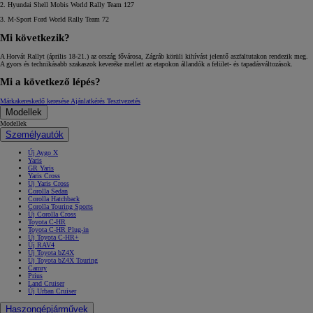
2. Hyundai Shell Mobis World Rally Team 127
3. M-Sport Ford World Rally Team 72
Mi következik?
A Horvát Rallyt (április 18-21.) az ország fővárosa, Zágráb körüli kihívást jelentő aszfaltutakon rendezik meg.
A gyors és technikásabb szakaszok keveréke mellett az etapokon állandók a felület- és tapadásváltozások.
Mi a következő lépés?
Márkakereskedő keresése
Ajánlatkérés
Tesztvezetés
Modellek
Modellek
Személyautók
Új Aygo X
Yaris
GR Yaris
Yaris Cross
Új Yaris Cross
Corolla Sedan
Corolla Hatchback
Corolla Touring Sports
Új Corolla Cross
Toyota C-HR
Toyota C-HR Plug-in
Új Toyota C-HR+
Új RAV4
Új Toyota bZ4X
Új Toyota bZ4X Touring
Camry
Prius
Land Cruiser
Új Urban Cruiser
Haszongépjárművek