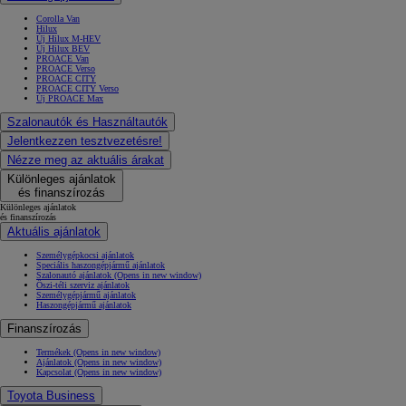
Corolla Van
Hilux
Új Hilux M-HEV
Új Hilux BEV
PROACE Van
PROACE Verso
PROACE CITY
PROACE CITY Verso
Új PROACE Max
Szalonautók és Használtautók
Jelentkezzen tesztvezetésre!
Nézze meg az aktuális árakat
Különleges ajánlatok
és finanszírozás
Különleges ajánlatok
és finanszírozás
Aktuális ajánlatok
Személygépkocsi ajánlatok
Speciális haszongépjármű ajánlatok
Szalonautó ajánlatok
(Opens in new window)
Őszi-téli szerviz ajánlatok
Személygépjármű ajánlatok
Haszongépjármű ajánlatok
Finanszírozás
Termékek
(Opens in new window)
Ajánlatok
(Opens in new window)
Kapcsolat
(Opens in new window)
Toyota Business