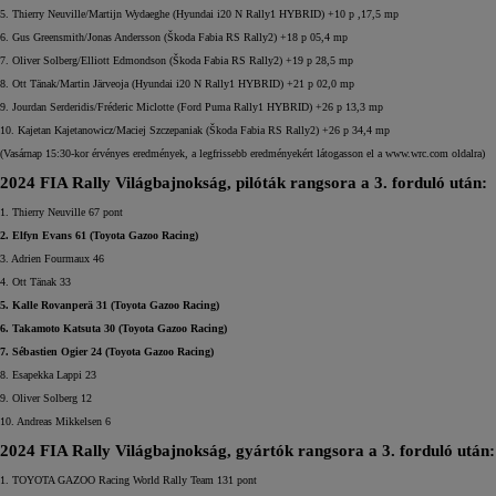
5. Thierry Neuville/Martijn Wydaeghe (Hyundai i20 N Rally1 HYBRID) +10 p ,17,5 mp
6. Gus Greensmith/Jonas Andersson (Škoda Fabia RS Rally2) +18 p 05,4 mp
7. Oliver Solberg/Elliott Edmondson (Škoda Fabia RS Rally2) +19 p 28,5 mp
8. Ott Tänak/Martin Järveoja (Hyundai i20 N Rally1 HYBRID) +21 p 02,0 mp
9. Jourdan Serderidis/Fréderic Miclotte (Ford Puma Rally1 HYBRID) +26 p 13,3 mp
10. Kajetan Kajetanowicz/Maciej Szczepaniak (Škoda Fabia RS Rally2) +26 p 34,4 mp
(Vasárnap 15:30-kor érvényes eredmények, a legfrissebb eredményekért látogasson el a www.wrc.com oldalra)
2024 FIA Rally Világbajnokság, pilóták rangsora a 3. forduló után:
1. Thierry Neuville 67 pont
2. Elfyn Evans 61 (Toyota Gazoo Racing)
3. Adrien Fourmaux 46
4. Ott Tänak 33
5. Kalle Rovanperä 31 (Toyota Gazoo Racing)
6. Takamoto Katsuta 30 (Toyota Gazoo Racing)
7. Sébastien Ogier 24 (Toyota Gazoo Racing)
8. Esapekka Lappi 23
9. Oliver Solberg 12
10. Andreas Mikkelsen 6
2024 FIA Rally Világbajnokság, gyártók rangsora a 3. forduló után:
1. TOYOTA GAZOO Racing World Rally Team 131 pont