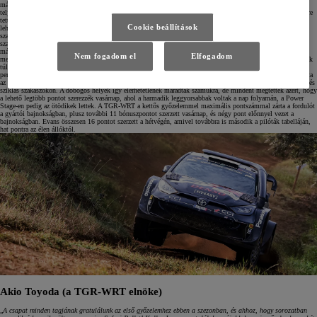
másodszor nyerte meg a versenyt. Győzelmüket a rally első teljes napján, pénteken nyújtott fenomenális
teljesítményükre alapozták, ahol mind a hat szakaszon a leggyorsabbak voltak, és így közel egy perces előnyre
tettek szert. Ez lehetővé tette Rovanperä számára, hogy a leghosszabb és legnehezebb szombati napon óvatos
Cookie beállítások
lehessen, ahol szükséges – ugyanakkor így is közel 25 másodperces előnnyel nyerte meg a rally leghosszabb
szakaszát, mivel a legtöbb versenytársa bajba került. Két perc fölötti előnyével Rovanperä az utolsó nap hat
szakaszának és 74,38 versenykilométerének nagy részében a biztonságra törekedett, és végül 1 perc 37,8
másodperces előnnyel győzött. Katsuta négy kenyai indulásból a harmadik dobogós eredményét érte el,
Nem fogadom el
Elfogadom
megismételve a 2021-es második helyezését. Ő és navigátora, Aaron Johnston egy jól kiszámolt rallyn vannak
túl, a szombati két szakaszgyőzelem pedig segített nekik leküzdeni egy dupla defektet, ami több mint egy
percet jelentett számukra. Elfyn Evans és Scott Martin navigátor gondoskodott arról, hogy mindhárom Toyota
az első négyben végezzen. A második helyig jutottak, mielőtt háromszor is defektet kaptak a szombati durva és
sziklás szakaszokon. A dobogós helyek így elérhetetlenek maradtak számukra, de mindent megtettek azért, hogy
a lehető legtöbb pontot szerezzék vasárnap, ahol a harmadik leggyorsabbak voltak a nap folyamán, a Power
Stage-en pedig az ötödikek lettek. A TGR-WRT a kettős győzelemmel maximális pontszámmal zárta a fordulót
a gyártói bajnokságban, plusz további 11 bónuszpontot szerzett vasárnap, és négy pont előnnyel vezet a
bajnokságban. Evans összesen 16 pontot szerzett a hétvégén, amivel továbbra is második a pilóták tabelláján,
hat pontra az élen állóktól.
Akio Toyoda (a TGR-WRT elnöke)
„
A csapat minden tagjának gratulálunk az első győzelemhez ebben a szezonban, és ahhoz, hogy sorozatban