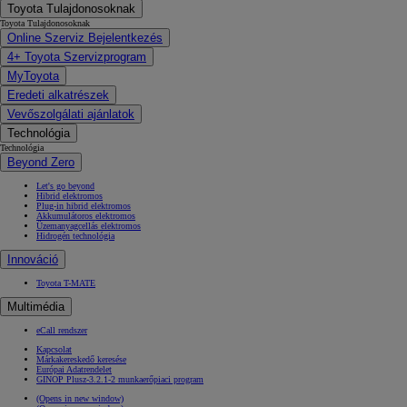
Toyota Tulajdonosoknak
Toyota Tulajdonosoknak
Online Szerviz Bejelentkezés
4+ Toyota Szervizprogram
MyToyota
Eredeti alkatrészek
Vevőszolgálati ajánlatok
Technológia
Technológia
Beyond Zero
Let's go beyond
Hibrid elektromos
Plug-in hibrid elektromos
Akkumulátoros elektromos
Üzemanyagcellás elektromos
Hidrogén technológia
Innováció
Toyota T-MATE
Multimédia
eCall rendszer
Kapcsolat
Márkakereskedő keresése
Európai Adatrendelet
GINOP Plusz-3.2.1-2 munkaerőpiaci program
(Opens in new window)