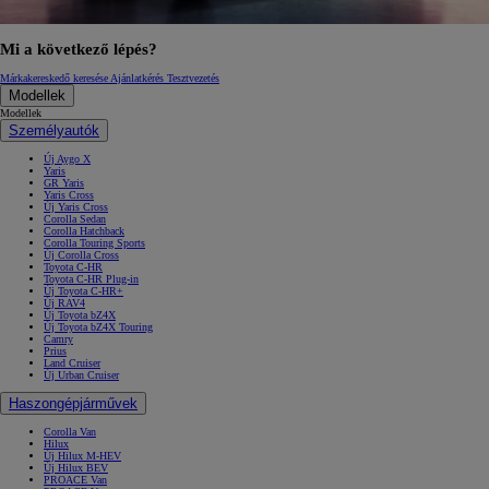
Mi a következő lépés?
Márkakereskedő keresése
Ajánlatkérés
Tesztvezetés
Modellek
Modellek
Személyautók
Új Aygo X
Yaris
GR Yaris
Yaris Cross
Új Yaris Cross
Corolla Sedan
Corolla Hatchback
Corolla Touring Sports
Új Corolla Cross
Toyota C-HR
Toyota C-HR Plug-in
Új Toyota C-HR+
Új RAV4
Új Toyota bZ4X
Új Toyota bZ4X Touring
Camry
Prius
Land Cruiser
Új Urban Cruiser
Haszongépjárművek
Corolla Van
Hilux
Új Hilux M-HEV
Új Hilux BEV
PROACE Van