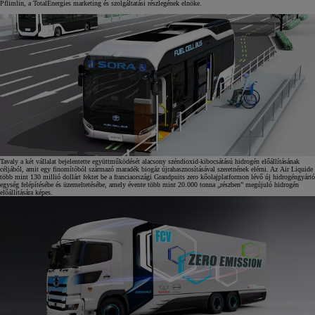
Pflimlin, a TotalEnergies marketing és szolgáltatási részlegének elnöke.
Tavaly a két vállalat bejelentette együttműködését alacsony széndioxid-kibocsátású hidrogén előállításának
céljából, amit egy finomítóból származó maradék biogáz újrahasznosításával szeretnének elérni. Az Air Liquide
több mint 130 millió dollárt fektet be a franciaországi Grandpuits zero kőolajplatformon lévő új hidrogéngyártó
egység felépítésébe és üzemeltetésébe, amely évente több mint 20.000 tonna „részben” megújuló hidrogén
előállítására képes.