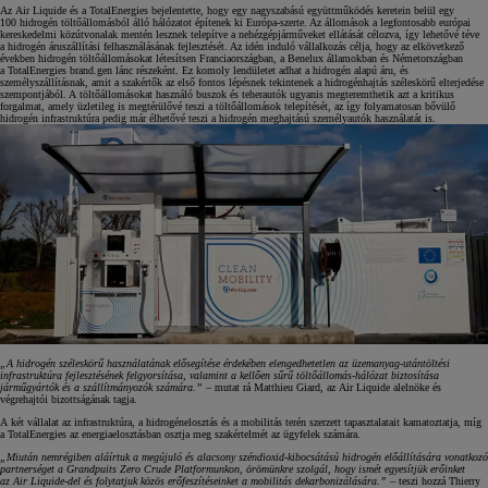
Az Air Liquide és a TotalEnergies bejelentette, hogy egy nagyszabású együttműködés keretein belül egy
100 hidrogén töltőállomásból álló hálózatot építenek ki Európa-szerte. Az állomások a legfontosabb európai
kereskedelmi közútvonalak mentén lesznek telepítve a nehézgépjárműveket ellátását célozva, így lehetővé téve
a hidrogén áruszállítási felhasználásának fejlesztését. Az idén induló vállalkozás célja, hogy az elkövetkező
években hidrogén töltőállomásokat létesítsen Franciaországban, a Benelux államokban és Németországban
a TotalEnergies brand.gen lánc részeként. Ez komoly lendületet adhat a hidrogén alapú áru, és
személyszállításnak, amit a szakértők az első fontos lépésnek tekintenek a hidrogénhajtás széleskörű elterjedése
szempontjából. A töltőállomásokat használó buszok és teherautók ugyanis megteremthetik azt a kritikus
forgalmat, amely üzletileg is megtérülővé teszi a töltőállomások telepítését, az így folyamatosan bővülő
hidrogén infrastruktúra pedig már élhetővé teszi a hidrogén meghajtású személyautók használatát is.
„A hidrogén széleskörű használatának elősegítése érdekében elengedhetetlen az üzemanyag-utántöltési
infrastruktúra fejlesztésének felgyorsítása, valamint a kellően sűrű töltőállomás-hálózat biztosítása
járműgyártók és a szállítmányozók számára.”
– mutat rá Matthieu Giard, az Air Liquide alelnöke és
végrehajtói bizottságának tagja.
A két vállalat az infrastruktúra, a hidrogénelosztás és a mobilitás terén szerzett tapasztalatait kamatoztatja, míg
a TotalEnergies az energiaelosztásban osztja meg szakértelmét az ügyfelek számára.
„Miután nemrégiben aláírtuk a megújuló és alacsony széndioxid-kibocsátású hidrogén előállítására vonatkozó
partnerséget a Grandpuits Zero Crude Platformunkon, örömünkre szolgál, hogy ismét egyesítjük erőinket
az Air Liquide-del és folytatjuk közös erőfeszítéseinket a mobilitás dekarbonizálására.”
– teszi hozzá Thierry