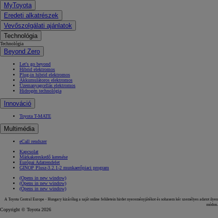
MyToyota
Eredeti alkatrészek
Vevőszolgálati ajánlatok
Technológia
Technológia
Beyond Zero
Let's go beyond
Hibrid elektromos
Plug-in hibrid elektromos
Akkumulátoros elektromos
Üzemanyagcellás elektromos
Hidrogén technológia
Innováció
Toyota T-MATE
Multimédia
eCall rendszer
Kapcsolat
Márkakereskedő keresése
Európai Adatrendelet
GINOP Plusz-3.2.1-2 munkaerőpiaci program
(Opens in new window)
(Opens in new window)
(Opens in new window)
A Toyota Central Europe - Hungary kizárólag a saját online felületein hirdet nyereményjátékot és sohasem kér személyes adatot ilyen
módon.
Copyright © Toyota 2026