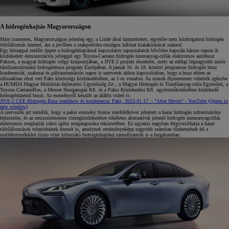
A hidrogénhajtás Magyarországon
Mint ismeretes, Magyarországon jelenleg egy, a Linde által üzemeltetett, egyelőre nem közforgalmú hidrogén
töltőállomás üzemel, ám a jövőben a szakpolitika országos hálózat kialakításával számol.
Egy hónappal ezelőtt éppen a hidrogénhajtással kapcsolatos tapasztalatok bővítése kapcsán három napon át
közlekedett demonstrációs jelleggel egy Toyota-Caetano hidrogén üzemanyag-cellás elektromos autóbusz
Pakson, a magyar hidrogén völgy központjában, a JIVE-2 projekt részeként, mely az eddigi legnagyobb uniós
társfinanszírozású hidrogénbusz program Európában. A január 16. és 18. közötti programon hidrogén busz
konferenciát, szakmai és pályaorientációs napot is szervetek ahhoz kapcsolódóan, hogy a busz ebben az
időszakban részt vett Paks közösségi közlekedésében, az 1-es vonalon. Az utasok díjmentesen vehették igénybe
a HUMDA Magyar Mobilitás-fejlesztési Ügynökség Zrt., a Magyar Hidrogén és Tüzelőanyag-cella Egyesület, a
Toyota–CaetanoBus, a Messer Hungarogáz Kft. és a Paksi Közlekedési Kft. együttműködésében közlekedő
hidrogénüzemű buszt. Az eseményről készült az alábbi videó is:
JIVE-2 CEE Hidrogén Busz roadshow és konferencia: Paks, 2023.01.17. - "After Movie" - YouTube
(Opens in
new window)
A szervezők azt remélik, hogy a paksi esemény fontos mérföldkövet jelentett a hazai hidrogén infrastruktúra
fejlesztése, és az emissziómentes tömegközlekedésre tökéletes alternatívát jelentő hidrogén üzemanyagcellás
elektromos meghajtás iránti igény megalapozása tekintetében. Ez ugyanis nagyban felgyorsíthatja a hazai
töltőállomások telepítésének ütemét is, amelynek eredményeképp nagyobb számban tűnhetnének fel a
melléktermékként tiszta vizet kibocsátó hidrogénhajtású személyautók is a forgalomban.