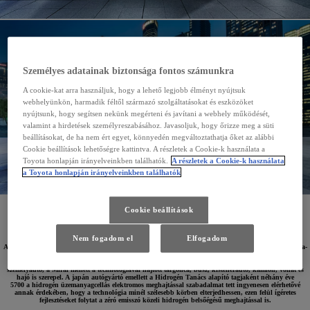
Személyes adatainak biztonsága fontos számunkra
A cookie-kat arra használjuk, hogy a lehető legjobb élményt nyújtsuk
webhelyünkön, harmadik féltől származó szolgáltatásokat és eszközöket
nyújtsunk, hogy segítsen nekünk megérteni és javítani a webhely működését,
valamint a hirdetések személyreszabásához. Javasoljuk, hogy őrizze meg a süti
beállításokat, de ha nem ért egyet, könnyedén megváltoztathatja őket az alábbi
Cookie beállítások lehetőségre kattintva. A részletek a Cookie-k használata a
Toyota honlapján irányelveinkben találhatók.
A részletek a Cookie-k használata
a Toyota honlapján irányelveinkben találhatók
Cookie beállítások
2023. február 23.
Nem fogadom el
Elfogadom
Az Air Liquide és a TotalEnergies bejelentette, hogy 100 hidrogén töltőállomást telepít együtt Európa-
szerte. A hidrogén alapú meghajtások vezető fejlesztője kétségkívül a Toyota, amelynek globális
kínálatában a zéró emissziós, melléktermékként tiszta vizet kibocsátó hidrogén üzemanyagcellás
személyautó, a Mirai mellett a technológiával hajtott targonca, busz, kisteherautó, kamion, vonat és
hajó is szerepel. A japán autógyártó emellett a Hidrogén Tanács alapító tagjaként néhány éve
5700 a hidrogén üzemanyagcellás elektromos meghajtással szabadalmat tett ingyenesen elérhetővé
annak érdekében, hogy a technológia minél szélesebb körben elterjedhessen, ezen felül ígéretes
fejlesztéseket folytat a zéró emisszó közeli hidrogén belsőégésű meghajtással is.