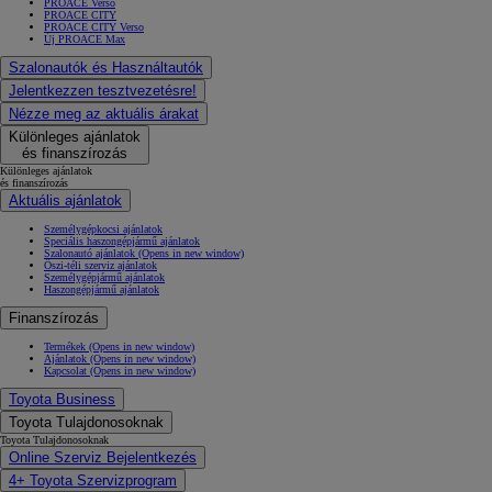
PROACE Verso
PROACE CITY
PROACE CITY Verso
Új PROACE Max
Szalonautók és Használtautók
Jelentkezzen tesztvezetésre!
Nézze meg az aktuális árakat
Különleges ajánlatok
és finanszírozás
Különleges ajánlatok
és finanszírozás
Aktuális ajánlatok
Személygépkocsi ajánlatok
Speciális haszongépjármű ajánlatok
Szalonautó ajánlatok
(Opens in new window)
Őszi-téli szerviz ajánlatok
Személygépjármű ajánlatok
Haszongépjármű ajánlatok
Finanszírozás
Termékek
(Opens in new window)
Ajánlatok
(Opens in new window)
Kapcsolat
(Opens in new window)
Toyota Business
Toyota Tulajdonosoknak
Toyota Tulajdonosoknak
Online Szerviz Bejelentkezés
4+ Toyota Szervizprogram