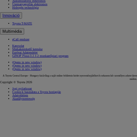
Akkumulátoros elektromos
Üzemanyagcellás elektromos
Hidrogén technológia
Innováció
Toyota T-MATE
Multimédia
eCall rendszer
Kapcsolat
Márkakereskedő keresése
Európai Adatrendelet
GINOP Plusz-3.2.1-2 munkaerőpiaci program
(Opens in new window)
(Opens in new window)
(Opens in new window)
A Toyota Central Europe - Hungary kizárólag a saját online felületein hirdet nyereményjátékot és sohasem kér személyes adatot ilyen
módon.
Copyright © Toyota 2026
Jogi nyilatkozat
Cookie-k használata a Toyota honlapján
Adatvédelem
Akadálymentesség