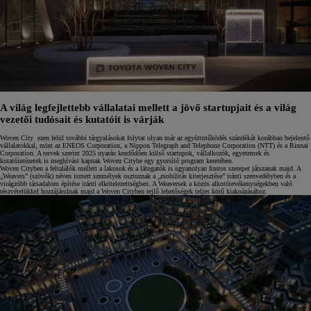
A világ legfejlettebb vállalatai mellett a jövő startupjait és a világ
vezetői tudósait és kutatóit is várják
Woven City ezen felül további tárgyalásokat folytat olyan már az együttműködés szándékát korábban bejelentő
vállalatokkal, mint az ENEOS Corporation, a Nippon Telegraph and Telephone Corporation (NTT) és a Rinnai
Corporation. A tervek szerint 2025 nyarán kezdődően külső startupok, vállalkozók, egyetemek és
kutatóintézetek is meghívást kapnak Woven Citybe egy gyorsító program keretében.
Woven Cityben a feltalálók mellett a lakosok és a látogatók is ugyanolyan fontos szerepet játszanak majd. A
„Weavers” (szövők) néven ismert személyek osztoznak a „mobilitás kiterjesztése” iránti szenvedélyben és a
virágzóbb társadalom építése iránti elkötelezettségben. A Weaversek a közös alkotótevékenységekben való
részvételükkel hozzájárulnak majd a Woven Cityben rejlő lehetőségek teljes körű kiaknázásához.