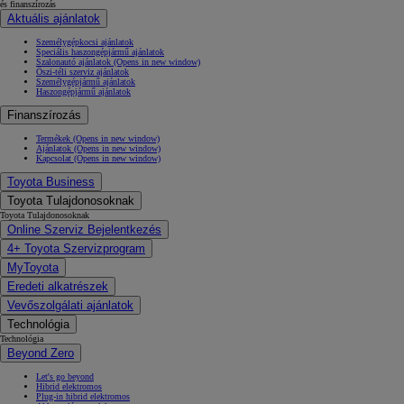
és finanszírozás
Aktuális ajánlatok
Személygépkocsi ajánlatok
Speciális haszongépjármű ajánlatok
Szalonautó ajánlatok
(Opens in new window)
Őszi-téli szerviz ajánlatok
Személygépjármű ajánlatok
Haszongépjármű ajánlatok
Finanszírozás
Termékek
(Opens in new window)
Ajánlatok
(Opens in new window)
Kapcsolat
(Opens in new window)
Toyota Business
Toyota Tulajdonosoknak
Toyota Tulajdonosoknak
Online Szerviz Bejelentkezés
4+ Toyota Szervizprogram
MyToyota
Eredeti alkatrészek
Vevőszolgálati ajánlatok
Technológia
Technológia
Beyond Zero
Let's go beyond
Hibrid elektromos
Plug-in hibrid elektromos