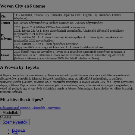
Woven City első üteme
1117 Mishuku, Susono City, Shizuoka, Japán (A TMEJ Higashi-Fuji üzemének korábbi
Cím
telephelye)
Terület
Kb. 50.000 négyzetméter (a jövőben összesen kb. 708.000 négyzetméter)
2020. január 7: A 2020-as CES-en bemutatták a koncepció
2021. február 23: Az 1. ütem alapkőletételi ceremóniája. A helyszíni előkészítő munkálatok
megkezdése 2021 márciusában
Fő
2022. október 10.: Az 1. ütem biztonsági imaünnepélye. Az 1.ütem építési munkálatainak
idővonal
megkezdése 2022 novemberében.
2024. október 31.: Az 1. ütem építésének befejezése
Megnyitás 2025 őszén vagy azt követően: Az 1. ütem hivatalos elindítása
2025 őszétől vagy azt követően a Toyota és a Toyotához kapcsolódó személyzet megkezdi a
Lakók
beköltözést, és az 1. ütemben a tervek szerint összesen körülbelül 360 ember fog ott élni (a
jövőben a lakosok száma várhatóan 2000 főre bővül minden területen).
A Woven by Toyota
A Toyota csoporthoz tartozó Woven by Toyota az emberközpontú innovációval és a mobilitás átalakításának
elősegítésével a mobilitás jelenlegi helyzetét kérdőjelezi meg. Az AD/ADAS technológia, az autóipari
szoftverfejlesztési platform, az Arene OS,a mobilitási tesztpálya, a Toyota Woven City, és a Toyota növekedési
alapja, a Woven Capital révén úttörő szerepet játszik az emberek, áruk, információk és energia mozgásában, a
végső cél pedig és egy olyan jövőt kialakítása, amely a fokozott biztonságot, kapcsolódást és jólétet biztosítja
mindenki számára.
Mi a következő lépés?
Márkakereskedő keresése
Ajánlatkérés
Tesztvezetés
Modellek
Modellek
Személyautók
Új Aygo X
Yaris