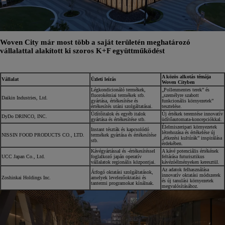
Woven City már most több a saját területén meghatározó
vállalattal alakított ki szoros K+F együttműködést
A közös alkotás témája
Vállalat
Üzleti leírás
Woven Cityben
Légkondicionáló termékek,
„Pollenmentes terek” és
fluorokémiai termékek stb.
„személyre szabott
Daikin Industries, Ltd.
gyártása, értékesítése és
funkcionális környezetek”
értékesítés utáni szolgáltatásai.
tesztelése.
Üdítőitalok és egyéb italok
Új értékek teremtése innovatív
DyDo DRINCO, INC.
gyártása és értékesítése stb.
üdítőautomata-koncepciókkal.
Élelmiszeripari környezetek
Instant tészták és kapcsolódó
létrehozása és értékelése új
NISSIN FOOD PRODUCTS CO., LTD.
termékek gyártása és értékesítése
„étkezési kultúrák” inspirálása
stb.
érdekében.
Kávégyártással és -értékesítéssel
A kávé potenciális értékének
UCC Japan Co., Ltd.
foglalkozó japán operatív
feltárása futurisztikus
vállalatok regionális központjai.
kávézóélményeken keresztül.
Az adatok felhasználása
Átfogó oktatási szolgáltatások,
innovatív oktatási módszerek
Zoshinkai Holdings Inc.
amelyek levelezőoktatási és
és új tanulási környezetek
tantermi programokat kínálnak.
megvalósításához.