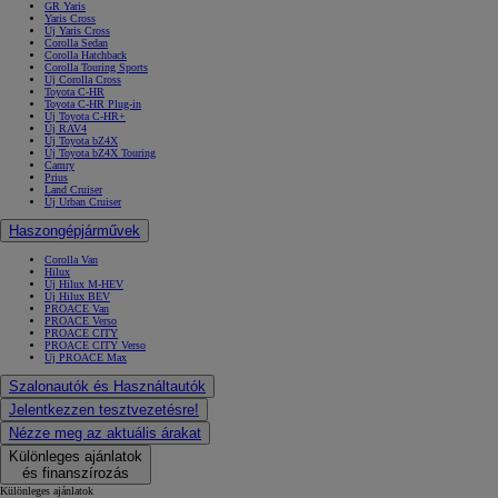
GR Yaris
Yaris Cross
Új Yaris Cross
Corolla Sedan
Corolla Hatchback
Corolla Touring Sports
Új Corolla Cross
Toyota C-HR
Toyota C-HR Plug-in
Új Toyota C-HR+
Új RAV4
Új Toyota bZ4X
Új Toyota bZ4X Touring
Camry
Prius
Land Cruiser
Új Urban Cruiser
Haszongépjárművek
Corolla Van
Hilux
Új Hilux M-HEV
Új Hilux BEV
PROACE Van
PROACE Verso
PROACE CITY
PROACE CITY Verso
Új PROACE Max
Szalonautók és Használtautók
Jelentkezzen tesztvezetésre!
Nézze meg az aktuális árakat
Különleges ajánlatok
és finanszírozás
Különleges ajánlatok