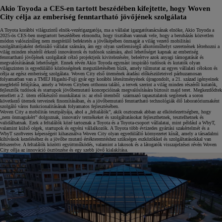
Akio Toyoda a CES-en tartott beszédében kifejtette, hogy Woven
City célja az emberiség fenntartható jövőjének szolgálata
A Toyota korábbi világszintű elnök-vezérigazgatója, ma a vállalat igazgatótanácsának elnöke, Akio Toyoda a
2025-ös CES-ben megtartott beszédében elmondta, hogy tisztában vannak vele, hogy a beruházás közvetlen
módon valószínűleg nem megtérülő befektetés a jövőképében önmagát a világ vezető mobilitási
szolgáltatójaként definiáló vállalat számára, ám egy olyan szellemiségű alkotóműhelyt szeretnének létrehozni a
világ minden részéről érkező innovátorok és tudósok számára, ahol lehetőséget kapnak az emberiség
fenntartható jövőjének szolgálatát célzó projektjeik kivitelezésére, beleértve azok anyagi támogatását és
megvalósításának lehetőségét. Ennek révén Akio Toyoda egymást inspiráló tudósok és kutatók olyan
világszinten is egyedülálló közösségének megszületésében bízik, amely túlmutat az egyes vállalati célokon és
célja az egész emberiség szolgálata. Woven City első ütemének átadási előkészületeivel párhuzamosan
folyamatban van a TMEJ Higashi-Fuji gyár egy korábbi létesítményének újragondolt, a 21. század igényeinek
megfelelő felújítása, amely a Woven Cityben otthonra találó, a tervek szerint a világ minden részéről kutatók,
fejlesztők tudósok és startupok jövőbemutató koncepcióinak megvalósítására biztosít majd teret. Megkezdődtek
emellett a 2. ütem előkészítő munkálatai is: az első ütemből származó tapasztalatok segítenek a soron
következő ütemek terveinek finomításában, és a jövőbemutató fenntartható technológiák élő laboratóriumaként
szolgáló város funkcionalitásának folyamatos fejlesztésében.
Woven City a mobilitás tesztpályája, ahol a „feltalálók”, akik osztoznak abban az elkötelezettségben, hogy
„nem önmagukért” dolgoznak, innovatív termékeket és szolgáltatásokat fejleszthetnek, tesztelhetnek és
validálhatnak. Ezek a feltalálók közé tartoznak a Toyota és a Toyota-csoport vállalatai, mint például a WbyT,
valamint külső cégek, startupok és egyéni vállalkozók. A Toyota több évtizedes gyártási szakértelmét és a
WbyT szoftveres képességeit kihasználva Woven City olyan egyedülálló környezetet kínál, amely a társadalmi
kihívások kezeléséhez és a jövőbe mutató értékteremtéshez szükséges eszközökkel és szolgáltatásokkal van
felszerelve. A feltalálók közötti együttműködés, valamint a lakosok és a látogatók visszajelzései révén Woven
City célja az innováció ösztönzése és egy szebb jövő kialakítása.