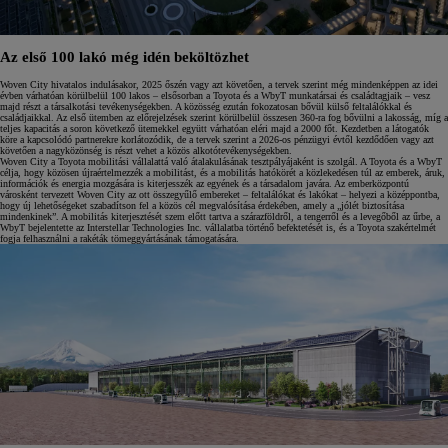
Az első 100 lakó még idén beköltözhet
Woven City hivatalos indulásakor, 2025 őszén vagy azt követően, a tervek szerint még mindenképpen az idei
évben várhatóan körülbelül 100 lakos – elsősorban a Toyota és a WbyT munkatársai és családtagjaik – vesz
majd részt a társalkotási tevékenységekben. A közösség ezután fokozatosan bővül külső feltalálókkal és
családjaikkal. Az első ütemben az előrejelzések szerint körülbelül összesen 360-ra fog bővülni a lakosság, míg a
teljes kapacitás a soron következő ütemekkel együtt várhatóan eléri majd a 2000 főt. Kezdetben a látogatók
köre a kapcsolódó partnerekre korlátozódik, de a tervek szerint a 2026-os pénzügyi évtől kezdődően vagy azt
követően a nagyközönség is részt vehet a közös alkotótevékenységekben.
Woven City a Toyota mobilitási vállalattá való átalakulásának tesztpályájaként is szolgál. A Toyota és a WbyT
célja, hogy közösen újraértelmezzék a mobilitást, és a mobilitás hatókörét a közlekedésen túl az emberek, áruk,
információk és energia mozgására is kiterjesszék az egyének és a társadalom javára. Az emberközpontú
városként tervezett Woven City az ott összegyűlő embereket – feltalálókat és lakókat – helyezi a középpontba,
hogy új lehetőségeket szabadítson fel a közös cél megvalósítása érdekében, amely a „jólét biztosítása
mindenkinek”. A mobilitás kiterjesztését szem előtt tartva a szárazföldről, a tengerről és a levegőből az űrbe, a
WbyT bejelentette az Interstellar Technologies Inc. vállalatba történő befektetését is, és a Toyota szakértelmét
fogja felhasználni a rakéták tömeggyártásának támogatására.