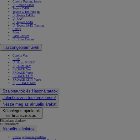
Corolla Touring Sports
Új Corolla Cross
Toyota C-HR
Toyota C-HR Plug-in
Új Toyota C-HR+
Új RAV4
Új Toyota bZ4X
Új Toyota bZ4X Touring
Camry
Prius
Land Cruiser
Új Urban Cruiser
Haszongépjárművek
Corolla Van
Hilux
Új Hilux M-HEV
Új Hilux BEV
PROACE Van
PROACE Verso
PROACE CITY
PROACE CITY Verso
Új PROACE Max
Szalonautók és Használtautók
Jelentkezzen tesztvezetésre!
Nézze meg az aktuális árakat
Különleges ajánlatok
és finanszírozás
Különleges ajánlatok
és finanszírozás
Aktuális ajánlatok
Személygépkocsi ajánlatok