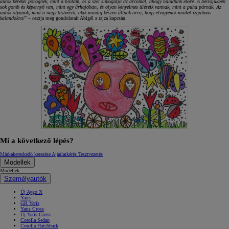
autók kerekei pörögnek, mint a hintám, és a szél simogatja az arcomat, ahogy haladunk előre. A belsőjükben
sok gomb és képernyő van, mint egy űrhajóban, és olyan kényelmes üléseik vannak, mint a puha párnák. Az
autók olyanok, mint a nagy testvérek, akik mindig készen állnak arra, hogy elvigyenek minket izgalmas
kalandokra!"
– osztja meg gondolatait Abigél a rajza kapcsán.
Mi a következő lépés?
Márkakereskedő keresése
Ajánlatkérés
Tesztvezetés
Modellek
Modellek
Személyautók
Új Aygo X
Yaris
GR Yaris
Yaris Cross
Új Yaris Cross
Corolla Sedan
Corolla Hatchback