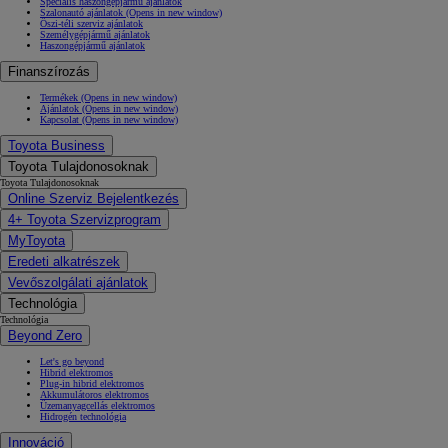
Speciális haszongépjármű ajánlatok
Szalonautó ajánlatok
(Opens in new window)
Őszi-téli szerviz ajánlatok
Személygépjármű ajánlatok
Haszongépjármű ajánlatok
Finanszírozás
Termékek
(Opens in new window)
Ajánlatok
(Opens in new window)
Kapcsolat
(Opens in new window)
Toyota Business
Toyota Tulajdonosoknak
Toyota Tulajdonosoknak
Online Szerviz Bejelentkezés
4+ Toyota Szervizprogram
MyToyota
Eredeti alkatrészek
Vevőszolgálati ajánlatok
Technológia
Technológia
Beyond Zero
Let's go beyond
Hibrid elektromos
Plug-in hibrid elektromos
Akkumulátoros elektromos
Üzemanyagcellás elektromos
Hidrogén technológia
Innováció