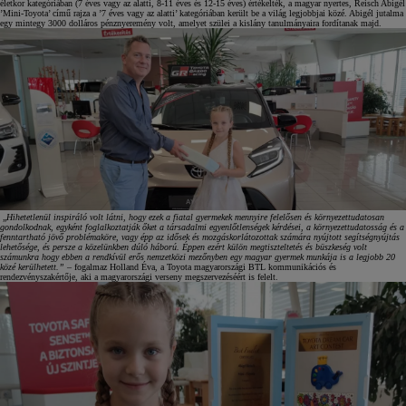
életkor kategóriában (7 éves vagy az alatti, 8-11 éves és 12-15 éves) értékelték, a magyar nyertes, Reisch Abigél
’Mini-Toyota’ című rajza a ’7 éves vagy az alatti’ kategóriában került be a világ legjobbjai közé. Abigél jutalma
egy mintegy 3000 dolláros pénznyeremény volt, amelyet szülei a kislány tanulmányaira fordítanak majd.
„
Hihetetlenül inspiráló volt látni, hogy ezek a fiatal gyermekek mennyire felelősen és környezettudatosan
gondolkodnak, egyként foglalkoztatják őket a társadalmi egyenlőtlenségek kérdései, a környezettudatosság és a
fenntartható jövő problémaköre, vagy épp az idősek és mozgáskorlátozottak számára nyújtott segítségnyújtás
lehetősége, és persze a közelünkben dúló háború. Éppen ezért külön megtiszteltetés és büszkeség volt
számunkra hogy ebben a rendkívül erős nemzetközi mezőnyben egy magyar gyermek munkája is a legjobb 20
közé kerülhetett.”
– fogalmaz Holland Éva, a Toyota magyarországi BTL kommunikációs és
rendezvényszakértője, aki a magyarországi verseny megszervezéséért is felelt.