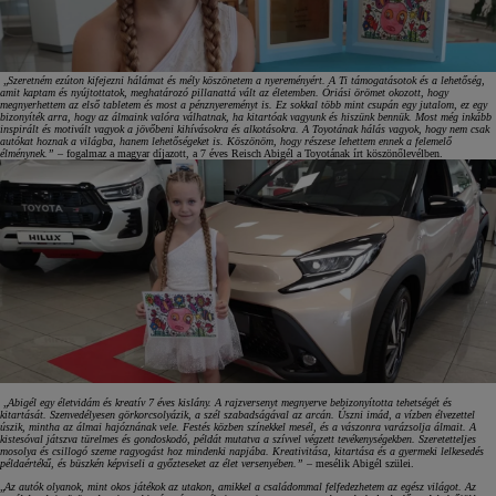
„
Szeretném ezúton kifejezni hálámat és mély köszönetem a nyereményért. A Ti támogatásotok és a lehetőség,
amit kaptam és nyújtottatok, meghatározó pillanattá vált az életemben. Óriási örömet okozott, hogy
megnyerhettem az első tabletem és most a pénznyereményt is. Ez sokkal több mint csupán egy jutalom, ez egy
bizonyíték arra, hogy az álmaink valóra válhatnak, ha kitartóak vagyunk és hiszünk bennük. Most még inkább
inspirált és motivált vagyok a jövőbeni kihívásokra és alkotásokra. A Toyotának hálás vagyok, hogy nem csak
autókat hoznak a világba, hanem lehetőségeket is. Köszönöm, hogy részese lehettem ennek a felemelő
élménynek.”
– fogalmaz a magyar díjazott, a 7 éves Reisch Abigél a Toyotának írt köszönőlevélben.
„
Abigél egy életvidám és kreatív 7 éves kislány. A rajzversenyt megnyerve bebizonyította tehetségét és
kitartását. Szenvedélyesen görkorcsolyázik, a szél szabadságával az arcán. Úszni imád, a vízben élvezettel
úszik, mintha az álmai hajóznának vele. Festés közben színekkel mesél, és a vászonra varázsolja álmait. A
kistesóval játszva türelmes és gondoskodó, példát mutatva a szívvel végzett tevékenységekben. Szeretetteljes
mosolya és csillogó szeme ragyogást hoz mindenki napjába. Kreativitása, kitartása és a gyermeki lelkesedés
példaértékű, és büszkén képviseli a győzteseket az élet versenyében.”
– mesélik Abigél szülei.
„
Az autók olyanok, mint okos játékok az utakon, amikkel a családommal felfedezhetem az egész világot. Az