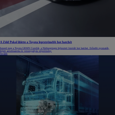
A Zöld Pokol ihlette a Toyota legextrémebb hot hatchét
Ismerd meg a Toyota GRMN Corollát, a Nürburgringre fejlesztett limitált hot hatchet. Erősebb nyomaték,
fejlett aerodinamika és versenypályás teljesítmény.
Tovább