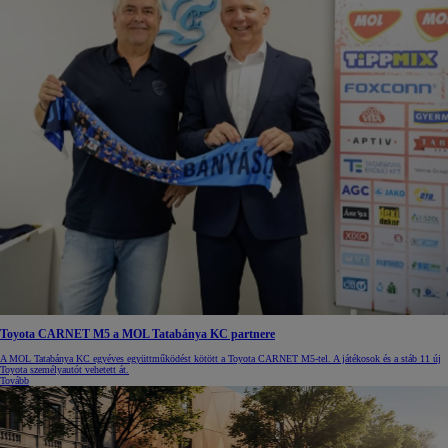
Toyota CARNET M5 a MOL Tatabánya KC partnere
A MOL Tatabánya KC egyéves együttműködést kötött a Toyota CARNET M5-tel. A játékosok és a stáb 11 új
Toyota személyautót vehetett át.
Tovább