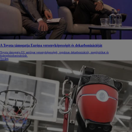
A Toyota támogatja Európa versenyképességét és dekarbonizációját
Toyota támogatja EU autóipar versenyképességét, rugalmas dekarbonizációt, megújulókat és
hidrogéninfrastruktúrát.
Tovább