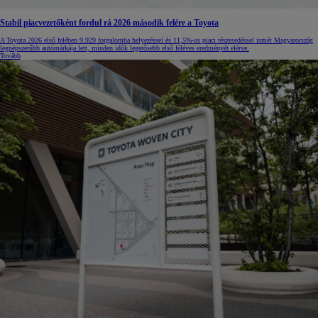
Stabil piacvezetőként fordul rá 2026 második felére a Toyota
A Toyota 2026 első felében 9.929 forgalomba helyezéssel és 11,5%-os piaci részesedéssel ismét Magyarország
legnépszerűbb autómárkája lett, minden idők legerősebb első féléves eredményét elérve.
Tovább