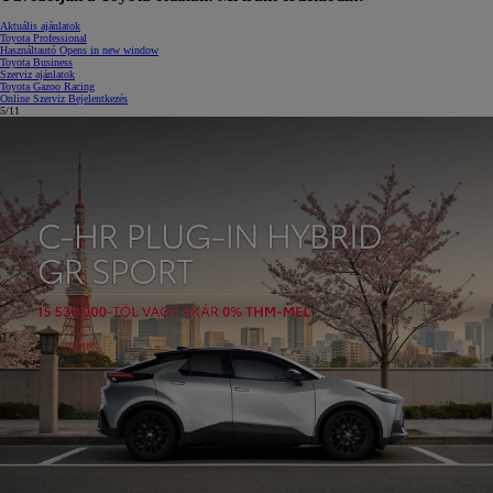
Aktuális ajánlatok
Toyota Professional
Használtautó
Opens in new window
Toyota Business
Szerviz ajánlatok
Toyota Gazoo Racing
Online Szerviz Bejelentkezés
6/11