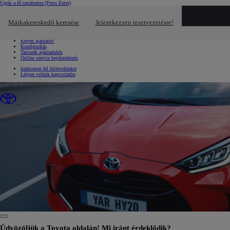
Ugrás a fő tartalomra
(Press Enter)
Gyors linkek
Kattintson ide a bezáráshoz
Márkakereskedő keresése
Jelentkezzen tesztvezetésre!
Gyors linkek
Jelentkezzen tesztvezetésre!
Kérjen ajánlatot!
Konfigurálás
Tartozék ajánlatkérés
Online szerviz bejelentkezés
Iratkozzon fel hírlevelünkre
Lépjen velünk kapcsolatba
0:23 / 1:34
Üdvözöljük a Toyota oldalán! Mi iránt érdeklődik?