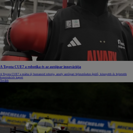
A Toyota CUE7 a robotika és az autóipar innovációja
A Toyota CUE7 a márka új humanoid robotja, amely autóipari fejlesztésekre épülő, könnyebb és fejlettebb
konstrukciót kapott
Tovább