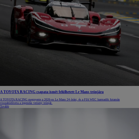
A TOYOTA RACING csapata ismét felülhetett Le Mans trónjára
A TOYOTA RACING megnyerte a 2026-os Le Mans 24 órást, és a FIA WEC harmadik futamán
visszahódította a legendás verseny trónját.
Tovább