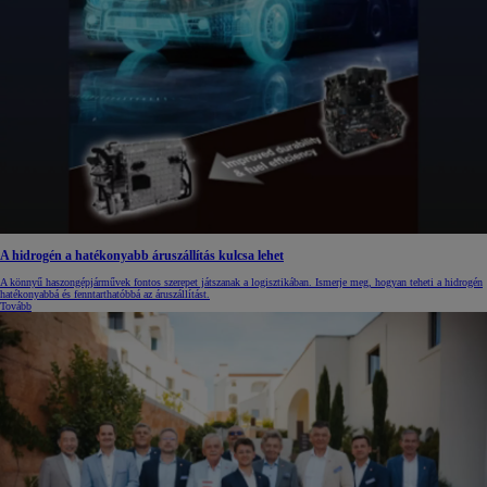
A hidrogén a hatékonyabb áruszállítás kulcsa lehet
A könnyű haszongépjárművek fontos szerepet játszanak a logisztikában. Ismerje meg, hogyan teheti a hidrogén
hatékonyabbá és fenntarthatóbbá az áruszállítást.
Tovább