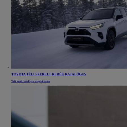
TOYOTA TÉLI SZERELT KERÉK KATALÓGUS
Téli kerék katalógus megtekintése