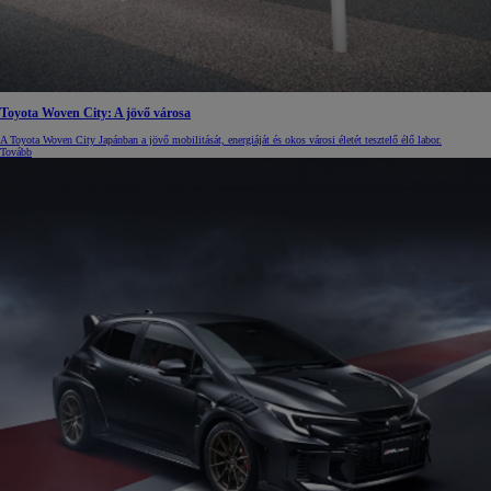
Toyota Woven City: A jövő városa
A Toyota Woven City Japánban a jövő mobilitását, energiáját és okos városi életét tesztelő élő labor.
Tovább