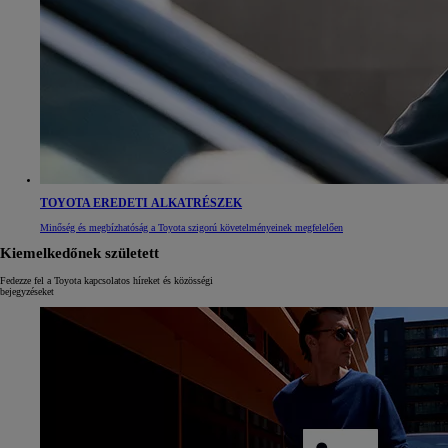
TOYOTA EREDETI ALKATRÉSZEK
Minőség és megbízhatóság a Toyota szigorú követelményeinek megfelelően
Kiemelkedőnek született
Fedezze fel a Toyota kapcsolatos híreket és közösségi
bejegyzéseket