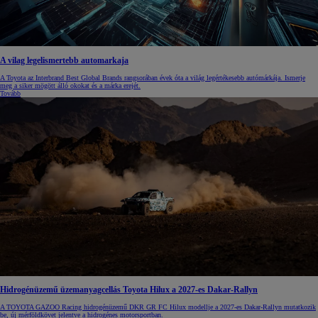
A vilag legelismertebb automarkaja
A Toyota az Interbrand Best Global Brands rangsorában évek óta a világ legértékesebb autómárkája. Ismerje
meg a siker mögött álló okokat és a márka erejét.
Tovább
Hidrogénüzemű üzemanyagcellás Toyota Hilux a 2027-es Dakar-Rallyn
A TOYOTA GAZOO Racing hidrogénüzemű DKR GR FC Hilux modellje a 2027-es Dakar-Rallyn mutatkozik
be, új mérföldkövet jelentve a hidrogénes motorsportban.