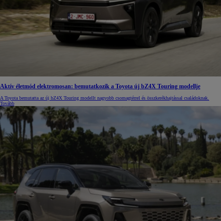
Aktív életmód elektromosan: bemutatkozik a Toyota új bZ4X Touring modellje
A Toyota bemutatta az új bZ4X Touring modellt nagyobb csomagtérrel és összkerékhajtással családoknak.
Tovább