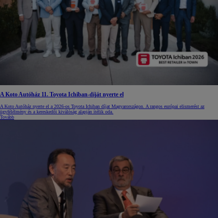
A Koto Autóház 11. Toyota Ichiban-díját nyerte el
A Koto Autóház nyerte el a 2026-os Toyota Ichiban díjat Magyarországon. A rangos európai elismerést az
ügyfélélmény és a kereskedői kiválóság alapján ítélik oda.
Tovább