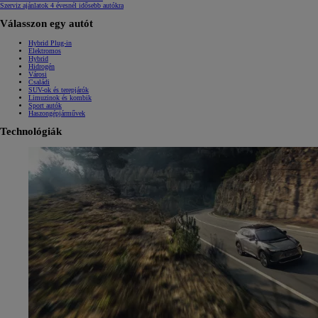
Szerviz ajánlatok 4 évesnél idősebb autókra
Válasszon egy autót
Hybrid Plug-in
Elektromos
Hybrid
Hidrogén
Városi
Családi
SUV-ok és terepjárók
Limuzinok és kombik
Sport autók
Haszongépjárművek
Technológiák