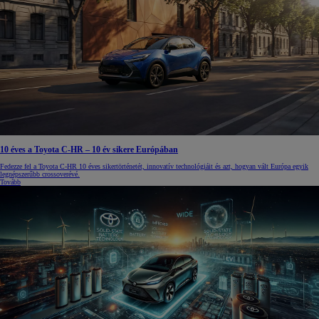
10 éves a Toyota C-HR – 10 év sikere Európában
Fedezze fel a Toyota C-HR 10 éves sikertörténetét, innovatív technológiáit és azt, hogyan vált Európa egyik
legnépszerűbb crossoverévé.
Tovább