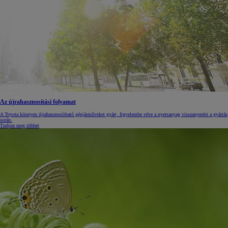
Az újrahasznosítási folyamat
A Toyota könnyen újrahasznosítható gépjárműveket gyárt, figyelembe véve a nyersanyag visszanyerést a gyártás
során.
Tudjon meg többet