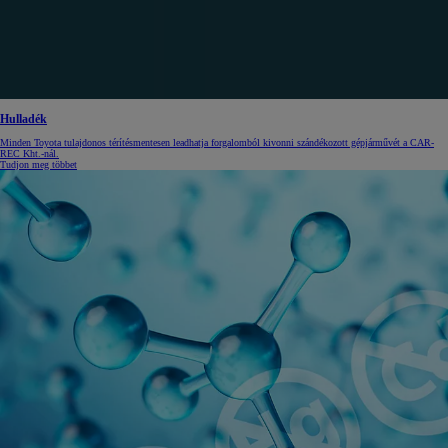
Hulladék
Minden Toyota tulajdonos térítésmentesen leadhatja forgalomból kivonni szándékozott gépjárművét a CAR-
REC Kht.-nál.
Tudjon meg többet