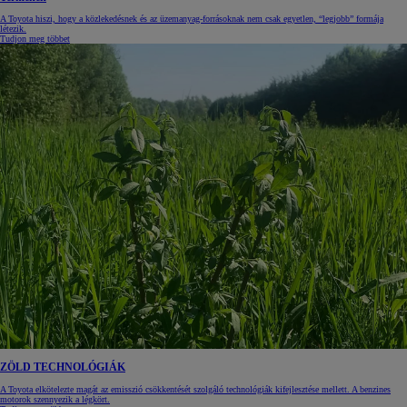
A Toyota hiszi, hogy a közlekedésnek és az üzemanyag-forrásoknak nem csak egyetlen, “legjobb” formája
létezik.
Tudjon meg többet
ZÖLD TECHNOLÓGIÁK
A Toyota elkötelezte magát az emisszió csökkentését szolgáló technológiák kifejlesztése mellett. A benzines
motorok szennyezik a légkört.