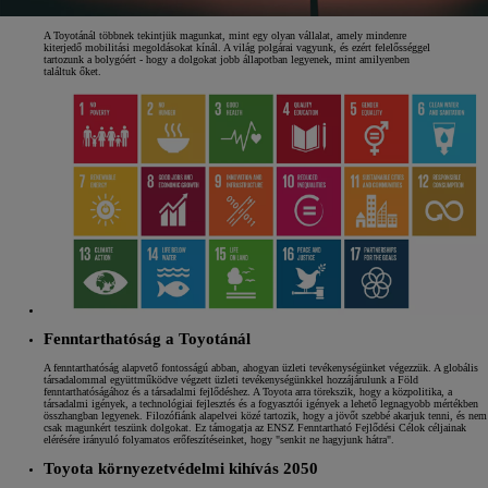
A Toyotánál többnek tekintjük magunkat, mint egy olyan vállalat, amely mindenre
kiterjedő mobilitási megoldásokat kínál. A világ polgárai vagyunk, és ezért felelősséggel
tartozunk a bolygóért - hogy a dolgokat jobb állapotban legyenek, mint amilyenben
találtuk őket.
Fenntarthatóság a Toyotánál
A fenntarthatóság alapvető fontosságú abban, ahogyan üzleti tevékenységünket végezzük. A globális
társadalommal együttműködve végzett üzleti tevékenységünkkel hozzájárulunk a Föld
fenntarthatóságához és a társadalmi fejlődéshez. A Toyota arra törekszik, hogy a közpolitika, a
társadalmi igények, a technológiai fejlesztés és a fogyasztói igények a lehető legnagyobb mértékben
összhangban legyenek. Filozófiánk alapelvei közé tartozik, hogy a jövőt szebbé akarjuk tenni, és nem
csak magunkért teszünk dolgokat. Ez támogatja az ENSZ Fenntartható Fejlődési Célok céljainak
elérésére irányuló folyamatos erőfeszítéseinket, hogy "senkit ne hagyjunk hátra".
Toyota környezetvédelmi kihívás 2050