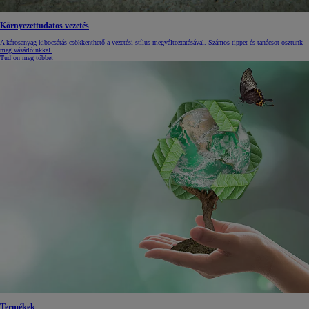
Környezettudatos vezetés
A károsanyag-kibocsátás csökkenthető a vezetési stílus megváltoztatásával. Számos tippet és tanácsot osztunk
meg vásárlóinkkal.
Tudjon meg többet
Termékek