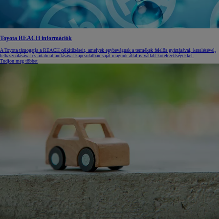
Toyota REACH információk
A Toyota támogatja a REACH célkitűzéseit, amelyek egybevágnak a termékek felelős gyártásával, kezelésével,
felhasználásával és ártalmatlanításával kapcsolatban saját magunk által is vállalt kötelezettségekkel.
Tudjon meg többet