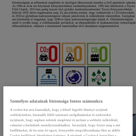
Kötelességünk az erőforrások megőrzése és ökológiai lábnyomunk kezelése a jövő generációi számára.
Az 1960-as évek óta folytatunk környezetvédelmi kezdeményezéseket. 1992-ben létrehoztuk a Toyota
Föld Chartát, 2015-ben pedig hosszú távú globális kezdeményezéseinket Toyota Környezetvédelmi
Kihívás 2050 néven fogalmaztuk meg. Ez arra kötelez minket, hogy csökkentsük a CO2-kibocsátást,
és 2050-re globálisan karbonsemlegessé váljunk járműveink és működésünk tekintetében. Európában
arra köteleztük el magunkat, hogy 2040-re teljes karbonsemlegességet érjünk el. Elkötelezettségünk
ennél is tovább megy, a vízfelhasználás javításával, az elhasználódási és újrahasznosítási technológiák
előmozdításával, valamint a természettel harmóniában lévő társadalom megteremtésével.
Személyes adatainak biztonsága fontos számunkra
A cookie-kat arra használjuk, hogy a lehető legjobb élményt nyújtsuk
webhelyünkön, harmadik féltől származó szolgáltatásokat és eszközöket
nyújtsunk, hogy segítsen nekünk megérteni és javítani a webhely működését,
valamint a hirdetések személyreszabásához. Javasoljuk, hogy őrizze meg a süti
beállításokat, de ha nem ért egyet, könnyedén megváltoztathatja őket az alábbi
Cookie beállítások lehetőségre kattintva. A részletek a Cookie-k használata a