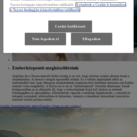
Toyota honlapján irányelveinkben találhatók.
A részletek a Cookie-k használata
a Toyota honlapján irányelveinkben találhatók
Cookie beállítások
Nem fogadom el
Elfogadom
Emberközpontú megközelítésünk
Alapítása óta a Toyota alapvető értéke mindig is az volt, hogy értelmes módon járuljon hozzá a
társadalomhoz, és keresse a dolgok egyszerűbb módját. Ez a vállalat alapítójának abból az
indíttatásából ered, hogy édesanyja munkaterhének megkönnyítése érdekében automata szövőszéket
szeretett volna megalkotni. A Toyota ma is ezt az "emberközpontú" filozófiát alkalmazza. Ennek
középpontjában az az elképzelés áll, hogy a technológiának hozzá kell járulnia az emberek
boldogságához és egészségéhez. Elkötelezettek vagyunk a minőségi foglalkoztatás, a sokszínű és
befogadó munkahely előmozdítása és fejlesztése, valamint a társadalom fenntartható innováción
keresztül történő javítása mellett.
Globális fenntarthatósági adatgyűjtemény
(Opens in new window)