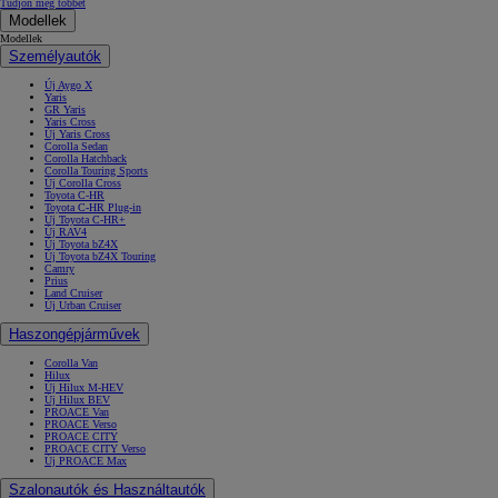
Tudjon meg többet
Modellek
Modellek
Személyautók
Új Aygo X
Yaris
GR Yaris
Yaris Cross
Új Yaris Cross
Corolla Sedan
Corolla Hatchback
Corolla Touring Sports
Új Corolla Cross
Toyota C-HR
Toyota C-HR Plug-in
Új Toyota C-HR+
Új RAV4
Új Toyota bZ4X
Új Toyota bZ4X Touring
Camry
Prius
Land Cruiser
Új Urban Cruiser
Haszongépjárművek
Corolla Van
Hilux
Új Hilux M-HEV
Új Hilux BEV
PROACE Van
PROACE Verso
PROACE CITY
PROACE CITY Verso
Új PROACE Max
Szalonautók és Használtautók