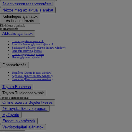
Jelentkezzen tesztvezetésre!
Nézze meg az aktuális árakat
Különleges ajánlatok
és finanszírozás
Különleges ajánlatok
és finanszírozás
Aktuális ajánlatok
Személygépkocsi ajánlatok
Speciális haszongépjármű ajánlatok
Szalonautó ajánlatok
(Opens in new window)
Őszi-téli szerviz ajánlatok
Személygépjármű ajánlatok
Haszongépjármű ajánlatok
Finanszírozás
Termékek
(Opens in new window)
Ajánlatok
(Opens in new window)
Kapcsolat
(Opens in new window)
Toyota Business
Toyota Tulajdonosoknak
Toyota Tulajdonosoknak
Online Szerviz Bejelentkezés
4+ Toyota Szervizprogram
MyToyota
Eredeti alkatrészek
Vevőszolgálati ajánlatok