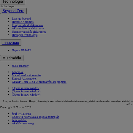
Technológia
Technológia
Beyond Zero
Let's go beyond
Hibrid elektromos
Plug-in hibrid elektromos
Akkumulátoros elektromos
Üzemanyagcellás elektromos
Hidrogén technológia
Innováció
Toyota T-MATE
Multimédia
eCall rendszer
Kapcsolat
Márkakereskedő keresése
Európai Adatrendelet
GINOP Plusz-3.2.1-2 munkaerőpiaci program
(Opens in new window)
(Opens in new window)
(Opens in new window)
A Toyota Central Europe - Hungary kizárólag a saját online felületein hirdet nyereményjátékot és sohasem kér személyes adatot ilyen
módon.
Copyright © Toyota 2026
Jogi nyilatkozat
Cookie-k használata a Toyota honlapján
Adatvédelem
Akadálymentesség