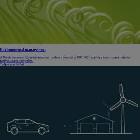
Environmental management
A Toyota összevont környezet-irányítási rendszere bevezeti az ISO14001 szabvány tanúsítványát minden
leányvállalatra kiterjedően.
Tudjon meg többet