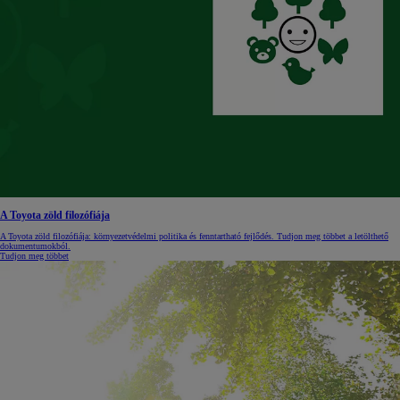
A Toyota zöld filozófiája
A Toyota zöld filozófiája: környezetvédelmi politika és fenntartható fejlődés. Tudjon meg többet a letölthető
dokumentumokból.
Tudjon meg többet