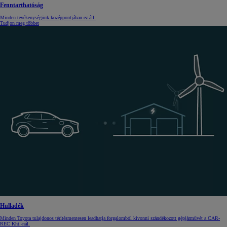
Fenntarthatóság
Minden tevékenységünk középpontjában ez áll.
Tudjon meg többet
Hulladék
Minden Toyota tulajdonos térítésmentesen leadhatja forgalomból kivonni szándékozott gépjárművét a CAR-
REC Kht.-nál.