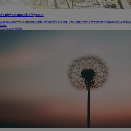
Az újrahasznosítási folyamat
A Toyota könnyen újrahasznosítható gépjárműveket gyárt, figyelembe véve a nyersanyag visszanyerést a gyártás
során.
Tudjon meg többet