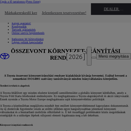
Ugrás a fő tartalomra
(Press Enter)
Gyors linkek
DEALER NAME
Kattintson ide a bezáráshoz
Márkakereskedő keresése
Jelentkezzen tesztvezetésre!
Gyors linkek
Jelentkezzen tesztvezetésre!
Kérjen ajánlatot!
Konfigurálás
Tartozék ajánlatkérés
Online szerviz bejelentkezés
Iratkozzon fel hírlevelünkre
Lépjen velünk kapcsolatba
ÖSSZEVONT KÖRNYEZET-IRÁNYÍTÁSI
Menü megnyitása
RENDSZER
A Toyota összevont környezet-irányítási rendszer kialakítását kívánja bevezetni. Ezáltal bevezeti a
nemzetközi ISO14001 szabvány tanúsítványát minden leányvállalatára kiterjedően.
Testületi értékek és alapelvek
A Toyota felállított egy minden részletre kiterjedő szemléletmódot a globális környezet kérdésében, amely a
Toyota Föld Karta létrehozását eredményezte. Ez megfogalmazza a Toyota alapirányelvét és akció irányvonalát.
Ennek nyomán a Toyota Motor Europe megfogalmazta saját környezetvédelmi politikáját.
A Toyota a közelmúltban megújította mindkét fent említett környezetvédelemmel kapcsolatos dokumentumát.
Az új direktívák figyelembe veszik az utóbbi időkben egyre hangsúlyosabban jelentkező környezeti
változásokat és a fenntartható mobilitás célkitűzését is. E két összefüggő problémakör közös megoldásának
stratégiáját és a szükséges lépések súlyponti elemeit fogalmazza meg a két dekrétum.
Környezet irányítási rendszerek