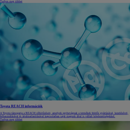
Tudjon meg többet
Toyota REACH információk
A Toyota támogatja a REACH célkitűzéseit, amelyek egybevágnak a termékek felelős gyártásával, kezelésével,
felhasználásával és ártalmatlanításával kapcsolatban saját magunk által is vállalt kötelezettségekkel.
Tudjon meg többet