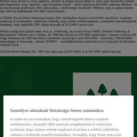
Minden olyan Toyota és Lexus gépkocsi, amelyet az európai piacon adnak el, olyan ipari létesítmény terméke –
attól függetlenül, hogy Japánban, vagy Európában készült – amely betartja az ISO14001 szabvány előírásait. Az
új franciaországi gyártóüzem 2002 márciusában, a törökországi létesítmény 1999-ben, míg az angliai üzemek
már 1996-tól rendelkeznek ISO14001 tanúsítvánnyal.
A TMME (Toyota Motor Marketing Europe) 2001 októberében elnyerte az ISO14001 minősítést. A nemzeti
marketing és kereskedelmi vállalatokat felkérték, hogy önként tevékenykedjenek a rendszerek megvalósulásának
érdekében, hogy legkésőbb 2005 végéig elnyerjék az ISO14001 tanúsítványt.
Néhány ország teljes gőzzel halad, mint pl. Svédország, aki az első Toyota NMSC (Nemzeti Marketing és
Kereskedelmi Vállalat) volt a világon, aki 1998-ban elnyerte az ISO14001 tanúsítványt; valamint a Toyota GB
(Nagy Britannia) aki 2002-ben három nemzetközi tanúsítványt nyert (ISO14001 - környezeti, OHSAS18001-
egészségügyi és biztonsági, valamint ISO9001 – minőségbiztosítási tanúsítványt) az öt Egyesült Királyságbeli
telephely közül.
A Toyota Motor Hungary Kft. 2004 -ben kapta meg az ISO 14001 és az ISO 9001 tanúsítványokat.
Személyes adatainak biztonsága fontos számunkra
A cookie-kat arra használjuk, hogy a lehető legjobb élményt nyújtsuk
webhelyünkön, harmadik féltől származó szolgáltatásokat és eszközöket
nyújtsunk, hogy segítsen nekünk megérteni és javítani a webhely működését,
valamint a hirdetések személyreszabásához. Javasoljuk, hogy őrizze meg a süti