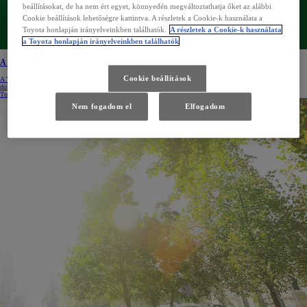
beállításokat, de ha nem ért egyet, könnyedén megváltoztathatja őket az alábbi
Cookie beállítások lehetőségre kattintva. A részletek a Cookie-k használata a
Toyota honlapján irányelveinkben találhatók.
A részletek a Cookie-k használata
a Toyota honlapján irányelveinkben találhatók
A Toyota zöld filozófiája
Cookie beállítások
A Toyota zöld filozófiája: környezetvédelmi politika és fenntartható fejlődés. Tudjon meg többet a letölthető
dokumentumokból.
Tudjon meg többet
Nem fogadom el
Elfogadom