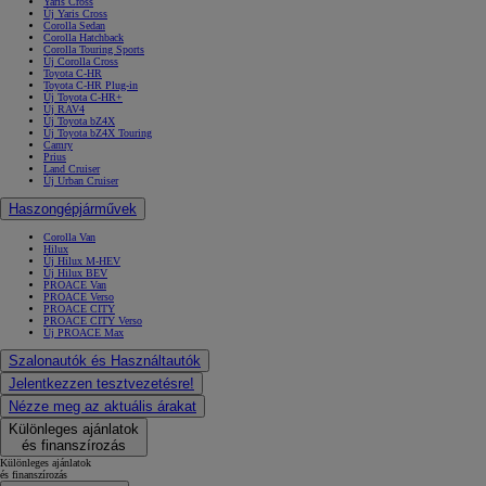
Yaris Cross
Új Yaris Cross
Corolla Sedan
Corolla Hatchback
Corolla Touring Sports
Új Corolla Cross
Toyota C-HR
Toyota C-HR Plug-in
Új Toyota C-HR+
Új RAV4
Új Toyota bZ4X
Új Toyota bZ4X Touring
Camry
Prius
Land Cruiser
Új Urban Cruiser
Haszongépjárművek
Corolla Van
Hilux
Új Hilux M-HEV
Új Hilux BEV
PROACE Van
PROACE Verso
PROACE CITY
PROACE CITY Verso
Új PROACE Max
Szalonautók és Használtautók
Jelentkezzen tesztvezetésre!
Nézze meg az aktuális árakat
Különleges ajánlatok
és finanszírozás
Különleges ajánlatok
és finanszírozás