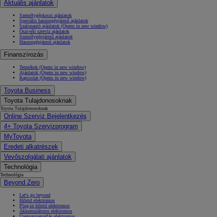
Aktuális ajánlatok
Személygépkocsi ajánlatok
Speciális haszongépjármű ajánlatok
Szalonautó ajánlatok
(Opens in new window)
Őszi-téli szerviz ajánlatok
Személygépjármű ajánlatok
Haszongépjármű ajánlatok
Finanszírozás
Termékek
(Opens in new window)
Ajánlatok
(Opens in new window)
Kapcsolat
(Opens in new window)
Toyota Business
Toyota Tulajdonosoknak
Toyota Tulajdonosoknak
Online Szerviz Bejelentkezés
4+ Toyota Szervizprogram
MyToyota
Eredeti alkatrészek
Vevőszolgálati ajánlatok
Technológia
Technológia
Beyond Zero
Let's go beyond
Hibrid elektromos
Plug-in hibrid elektromos
Akkumulátoros elektromos
Üzemanyagcellás elektromos