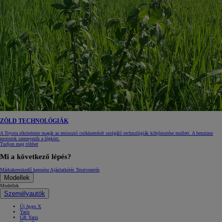
ZÖLD TECHNOLÓGIÁK
A Toyota elkötelezte magát az emisszió csökkentését szolgáló technológiák kifejlesztése mellett. A benzines
motorok szennyezik a légkört.
Tudjon meg többet
Mi a következő lépés?
Márkakereskedő keresése
Ajánlatkérés
Tesztvezetés
Modellek
Modellek
Személyautók
Új Aygo X
Yaris
GR Yaris