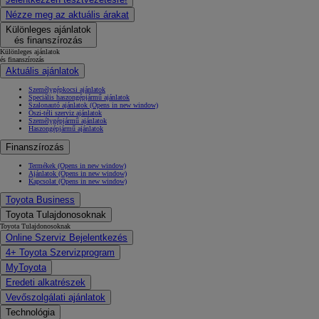
Nézze meg az aktuális árakat
Különleges ajánlatok
és finanszírozás
Különleges ajánlatok
és finanszírozás
Aktuális ajánlatok
Személygépkocsi ajánlatok
Speciális haszongépjármű ajánlatok
Szalonautó ajánlatok
(Opens in new window)
Őszi-téli szerviz ajánlatok
Személygépjármű ajánlatok
Haszongépjármű ajánlatok
Finanszírozás
Termékek
(Opens in new window)
Ajánlatok
(Opens in new window)
Kapcsolat
(Opens in new window)
Toyota Business
Toyota Tulajdonosoknak
Toyota Tulajdonosoknak
Online Szerviz Bejelentkezés
4+ Toyota Szervizprogram
MyToyota
Eredeti alkatrészek
Vevőszolgálati ajánlatok
Technológia