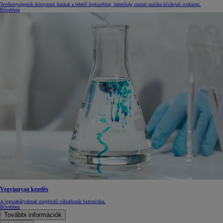
Tevékenységeink környezeti hatását a lehető legkisebbre, lehetőség szerint nullára kívánjuk csökkent.
Bővebben
Vegyianyag kezelés
A jogszabályoknak megfelelő vállalkozás biztosítása.
Bővebben
További információk