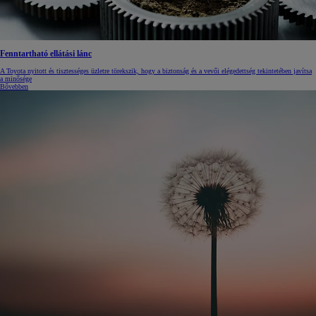
Fenntartható ellátási lánc
A Toyota nyitott és tisztességes üzletre törekszik, hogy a biztonság és a vevői elégedettség tekintetében javítsa
a minősége
Bővebben