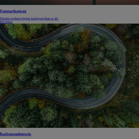
Fenntarthatóság
Minden tevékenységünk középpontjában ez áll.
Bővebben
Karbonsemlegesség