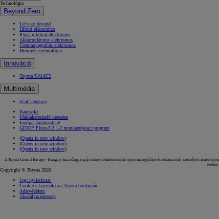
Technológia
Beyond Zero
Let's go beyond
Hibrid elektromos
Plug-in hibrid elektromos
Akkumulátoros elektromos
Üzemanyagcellás elektromos
Hidrogén technológia
Innováció
Toyota T-MATE
Multimédia
eCall rendszer
Kapcsolat
Márkakereskedő keresése
Európai Adatrendelet
GINOP Plusz-3.2.1-2 munkaerőpiaci program
(Opens in new window)
(Opens in new window)
(Opens in new window)
A Toyota Central Europe - Hungary kizárólag a saját online felületein hirdet nyereményjátékot és sohasem kér személyes adatot ilyen
módon.
Copyright © Toyota 2026
Jogi nyilatkozat
Cookie-k használata a Toyota honlapján
Adatvédelem
Akadálymentesség