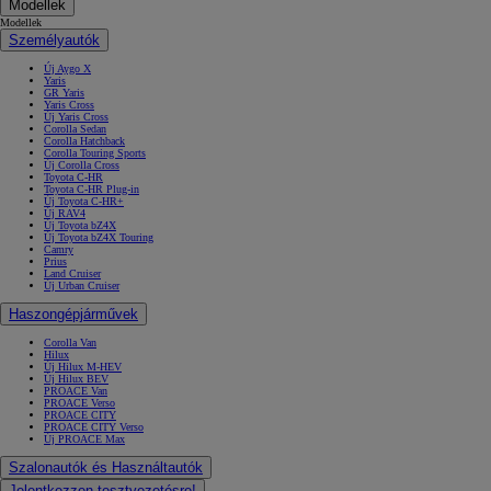
Modellek
Modellek
Személyautók
Új Aygo X
Yaris
GR Yaris
Yaris Cross
Új Yaris Cross
Corolla Sedan
Corolla Hatchback
Corolla Touring Sports
Új Corolla Cross
Toyota C-HR
Toyota C-HR Plug-in
Új Toyota C-HR+
Új RAV4
Új Toyota bZ4X
Új Toyota bZ4X Touring
Camry
Prius
Land Cruiser
Új Urban Cruiser
Haszongépjárművek
Corolla Van
Hilux
Új Hilux M-HEV
Új Hilux BEV
PROACE Van
PROACE Verso
PROACE CITY
PROACE CITY Verso
Új PROACE Max
Szalonautók és Használtautók
Jelentkezzen tesztvezetésre!