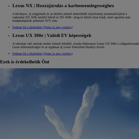
Lexus NX | Hozzájárulás a karbonsemlegességhez
A látványos, új megjelenés és az áttörést jelentő elektrifikált teljesítmény kombinációjával a
vadonatúj NX 350h öntöltő hibrid és NX 450h+ plug-in hibrid olyat kínál, mint egyetlen más
középkategóriás prémium SUV sem.
Fedezze fel a részleteket
(Opens in new window)
Lexus UX 300e | Valódi EV képességek
A városban való autózás eredeti örömét felidéző, tisztán elektromos Lexus UX 300e a világszínvonalú
Lexus kifinomultságot és az izgalmas új Lexus Electrified élményt ötvözi.
Fedezze fel a részleteket
(Opens in new window)
Ezek is érdekelhetik Önt