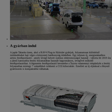
A gyárban indul
A japán Takaoka üzem, ahol a RAV4 Plug-in Hybridet gyártjuk, folyamatosan különböző
intézkedéseket hajt végre a környezeti hatékonyság érdekében. Egy teljesen új, energiatakarékos
airless festékporlasztó - amely levegő helyett statikus elektromosságot használ - váltotta fel 2019 óta
a jármű karosszéria festési folyamatában használt hagyományos, levegővel működő
festékporlasztókat. A légmentes festékporlasztó bevezetése a Toyota valamennyi telephelyén a festési
folyamatban mintegy 7 százalékkal csökkenti a CO2-kibocsátást. Emellett az új eljárással a fényező
gyártósorok is kompaktabbá válhatnak.