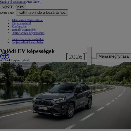
Ugrás a fő tartalomra
(Press Enter)
Gyors linkek
Kattintson ide a bezáráshoz
Gyors linkek
Jelentkezzen tesztvezetésre!
Kérjen ajánlatot!
Konfigurálás
Tartozék ajánlatkérés
Online szerviz bejelentkezés
Iratkozzon fel hírlevelünkre
Lépjen velünk kapcsolatba
Valódi EV képességek
Menü megnyitása
A RAV4 Plug-in Hybrid