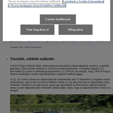
Toyota honlapján irányelveinkben találhatók.
A részletek a Cookie-k használata
a Toyota honlapján irányelveinkben találhatók
Cookie beállítások
Nem fogadom el
Elfogadom
Tisztább, zöldebb működés
A RAV4 Plug-in Hybrid fejlett, környezetbarát funkciókkal tulajdonságokkal, beleértve a legújabb
generációs Toyota hibrid rendszert és a lítium-ion akkumulátorokat. A kategória legjobb CO₂-
kibocsátása (22 g/km) és üzemanyag-fogyasztása (1,0 l/100 km) azt mutatja, hogy a RAV4 Plug-in
Hybrid rendelkezik a kiváló teljesítményének megfelelő hatékonysággal.
Az új, 18,1 kW-os lítium-ion akkumulátornak köszönhetően akár 75 kilométert is megtehet tisztán
elektromosan, míg az autó 6,6 kW-os fedélzeti töltője 2,5 óra alatt biztosítja az akkumulátor teljes
feltöltését. Emellett ez az első Toyota, amely egy egyedülálló új hőszivattyús rendszert használ,
amely az autó légkondicionáló rendszerét anélkül képes ellátni, hogy az akkumulátorból venné el az
energiát.