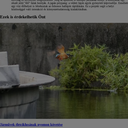
részét zöld "élő" falak borítják. A japán pitypang: a védett fajok egyik gyönyörű képviselője. Emellett
egy vízi élőhelyet is létrehoztak az őshonos halfajok táplálására. Ez a projekt segít a helyi
közösséggel való interakció és környezettudatosság kialakításában.
Ezek is érdekelhetik Önt
Járművek életciklusának nyomon követése