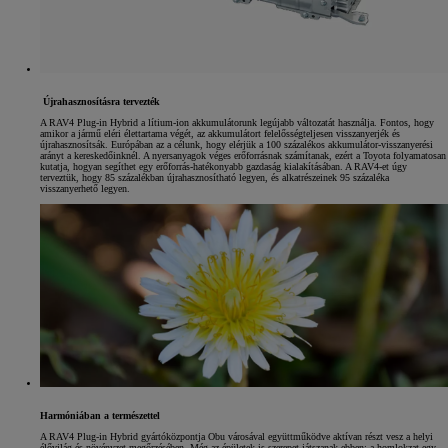
Újrahasznosításra tervezték
A RAV4 Plug-in Hybrid a lítium-ion akkumulátorunk legújabb változatát használja. Fontos, hogy
amikor a jármű eléri élettartama végét, az akkumulátort felelősségteljesen visszanyerjék és
újrahasznosítsák. Európában az a célunk, hogy elérjük a 100 százalékos akkumulátor-visszanyerési
arányt a kereskedőinknél. A nyersanyagok véges erőforrásnak számítanak, ezért a Toyota folyamatosan
kutatja, hogyan segíthet egy erőforrás-hatékonyabb gazdaság kialakításában. A RAV4-et úgy
terveztük, hogy 85 százalékban újrahasznosítható legyen, és alkatrészeinek 95 százaléka
visszanyerhető legyen.
Harmóniában a természettel
A RAV4 Plug-in Hybrid gyártóközpontja Obu városával együttműködve aktívan részt vesz a helyi
élővilág és növényzet megőrzésében. Még az épületek is szerepet játszanak ebben: a homlokzat egy