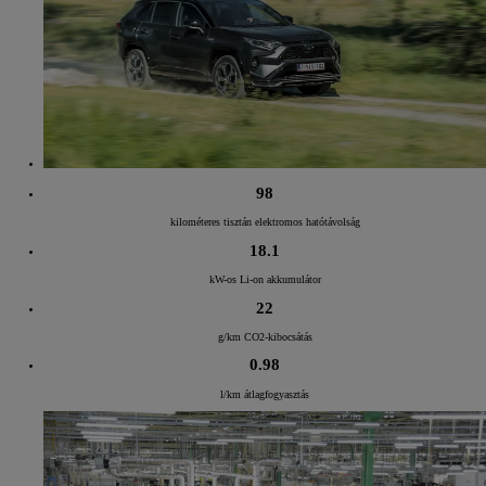
98
kilométeres tisztán elektromos hatótávolság
18.1
kW-os Li-on akkumulátor
22
g/km CO2-kibocsátás
0.98
l/km átlagfogyasztás