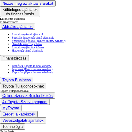
Nézze meg az aktuális árakat
Különleges ajánlatok
és finanszírozás
Különleges ajánlatok
és finanszírozás
Aktuális ajánlatok
Személygépkocsi ajánlatok
Speciális haszongépjármű ajánlatok
Szalonautó ajánlatok
(Opens in new window)
Őszi-téli szerviz ajánlatok
Személygépjármű ajánlatok
Haszongépjármű ajánlatok
Finanszírozás
Termékek
(Opens in new window)
Ajánlatok
(Opens in new window)
Kapcsolat
(Opens in new window)
Toyota Business
Toyota Tulajdonosoknak
Toyota Tulajdonosoknak
Online Szerviz Bejelentkezés
4+ Toyota Szervizprogram
MyToyota
Eredeti alkatrészek
Vevőszolgálati ajánlatok
Technológia
Technológia