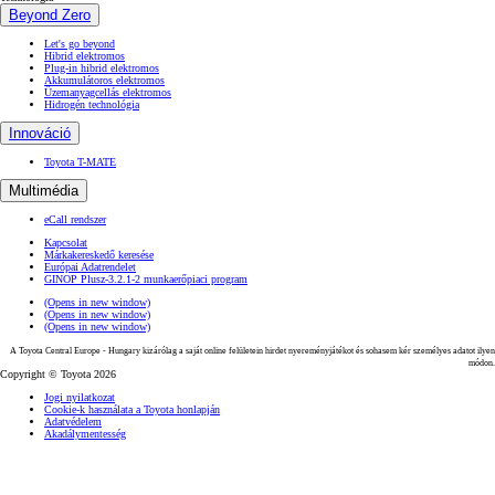
Beyond Zero
Let's go beyond
Hibrid elektromos
Plug-in hibrid elektromos
Akkumulátoros elektromos
Üzemanyagcellás elektromos
Hidrogén technológia
Innováció
Toyota T-MATE
Multimédia
eCall rendszer
Kapcsolat
Márkakereskedő keresése
Európai Adatrendelet
GINOP Plusz-3.2.1-2 munkaerőpiaci program
(Opens in new window)
(Opens in new window)
(Opens in new window)
A Toyota Central Europe - Hungary kizárólag a saját online felületein hirdet nyereményjátékot és sohasem kér személyes adatot ilyen
módon.
Copyright © Toyota 2026
Jogi nyilatkozat
Cookie-k használata a Toyota honlapján
Adatvédelem
Akadálymentesség