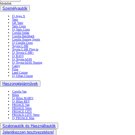
Modellek
Személyautók
Új Aygo X
Yaris
GR Yaris
Yaris Cross
Új Yaris Cross
Corolla Sedan
Corolla Hatchback
Corolla Touring Sports
Új Corolla Cross
Toyota C-HR
Toyota C-HR Plug-in
Új Toyota C-HR+
Új RAV4
Új Toyota bZ4X
Új Toyota bZ4X Touring
Camry
Prius
Land Cruiser
Új Urban Cruiser
Haszongépjárművek
Corolla Van
Hilux
Új Hilux M-HEV
Új Hilux BEV
PROACE Van
PROACE Verso
PROACE CITY
PROACE CITY Verso
Új PROACE Max
Szalonautók és Használtautók
Jelentkezzen tesztvezetésre!