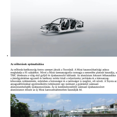
Az erőforrások optimalizálása
Az erőforrás-hatékonyság fontos szerepet játszik a Toyotánál. A Mirai hasznosíthatósági aránya
meghaladja a 95 százalékot. Mivel a Mirai üzemanyagcella csomagja a nemesfém platinát használja, a
TMC létrehozta a világ első gyűjtő és újrahasznosító hálózatát. Az alumínium fokozott felhasználása
a járműgyártásban egyszerű és hatékony módot kínál a teljesítmény javítására és a károsanyag-
kibocsátás csökkentésére, miközben a biztonságot és a tartósságot is megőrzi, sőt növeli. A Toyota az
anyagszállítóinkkal együttműködve kifejlesztett egy módszert a gyártásból származó
alumíniumhulladék újrahasznosítására. Az új kezdeményezésből származó újrahasznosított
alumíniumot először az új Mirai karosszériaelemeiben használják fel.