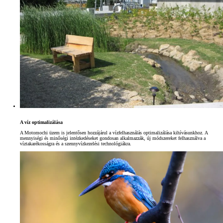
A víz optimalizálása
A Motomochi üzem is jelentősen hozzájárul a vízfelhasználás optimalizálása kihívásunkhoz. A
mennyiségi és minőségi intézkedéseket gondosan alkalmazzák, új módszereket felhasználva a
víztakarékosságra és a szennyvízkezelési technológiákra.