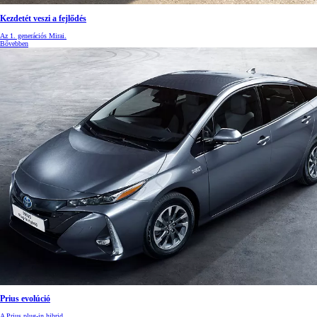
Kezdetét veszi a fejlődés
Az 1. generációs Mirai.
Bővebben
Prius evolúció
A Prius plug-in hibrid.