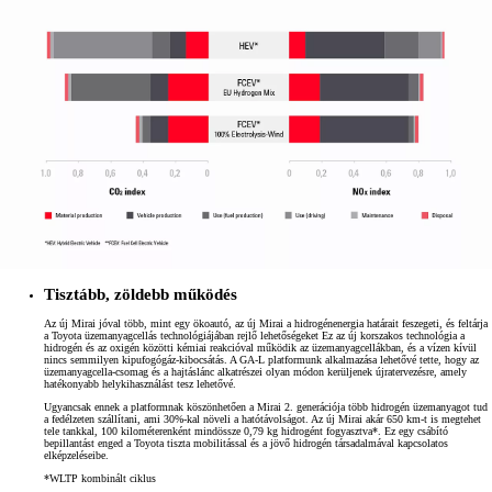
Tisztább, zöldebb működés
Az új Mirai jóval több, mint egy ökoautó, az új Mirai a hidrogénenergia határait feszegeti, és feltárja
a Toyota üzemanyagcellás technológiájában rejlő lehetőségeket Ez az új korszakos technológia a
hidrogén és az oxigén közötti kémiai reakcióval működik az üzemanyagcellákban, és a vízen kívül
nincs semmilyen kipufogógáz-kibocsátás. A GA-L platformunk alkalmazása lehetővé tette, hogy az
üzemanyagcella-csomag és a hajtáslánc alkatrészei olyan módon kerüljenek újratervezésre, amely
hatékonyabb helykihasználást tesz lehetővé.
Ugyancsak ennek a platformnak köszönhetően a Mirai 2. generációja több hidrogén üzemanyagot tud
a fedélzeten szállítani, ami 30%-kal növeli a hatótávolságot. Az új Mirai akár 650 km-t is megtehet
tele tankkal, 100 kilométerenként mindössze 0,79 kg hidrogént fogyasztva*. Ez egy csábító
bepillantást enged a Toyota tiszta mobilitással és a jövő hidrogén társadalmával kapcsolatos
elképzeléseibe.
*WLTP kombinált ciklus