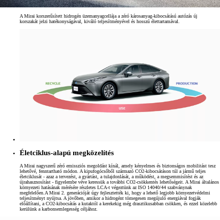
A Mirai korszerűsített hidrogén üzemanyagcellája a zéró károsanyag-kibocsátású autózás új
korszakát jelzi hatékonyságával, kiváló teljesítményével és hosszú élettartamával.
Életciklus-alapú megközelítés
A Mirai nagyszerű zéró emissziós megoldást kínál, amely kényelmes és biztonságos mobilitást tesz
lehetővé, fenntartható módon. A kipufogócsőből származó CO2-kibocsátáson túl a jármű teljes
életciklusát - azaz a tervezést, a gyártást, a tulajdonlását, a működést, a megsemmisítést és az
újrahasznosítást - figyelembe véve keressük a további CO2-csökkentés lehetőségeit. A Mirai általános
környezeti hatásának mérésére részletes LCA-t végeztünk az ISO 14040/44 szabványnak
megfelelően.A Mirai 2. generációját úgy fejlesztették ki, hogy a lehető legjobb környezetvédelmi
teljesítményt nyújtsa. A jövőben, amikor a hidrogént tömegesen megújuló energiával fogják
előállítani, a CO2-kibocsátás a kutaktól a kerekekig még drasztikusabban csökken, és ezzel közelebb
kerülünk a karbonsemlegesség céljához.