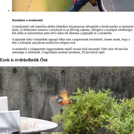
Harmónia a természettel
A természettel való harmónia elérése érdekében folyamatosan elősegítjük a biodiverzitást az üzemeink
körül, új élőhelyeket teremtve a növények és az élővilág számára, elősegítve a biológiai sokféleséget.
Két példa az üzemeinkben jelen lévő vadon élő állatokra a jégmadár és a szitakötők.
A jégmadár hátsó tollazatának ragyogó kékje nem a pigmentnek köszönhető, hanem annak, hogy a
fény a tollsejtek speciálisan módosított rétegeire esik.
A szitakötők a világegyetem leggyorsabban repülő rovarai közé tartoznak! Több mint 48 km/órás
sebességet is elérhetnek. A legtöbbjük azonban lassabban, 29 km/órával repül.
Ezek is érdekelhetik Önt