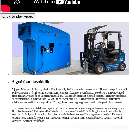
Click to play video
A gyárban kezdődik
A japán Motomachi üzem, ahol a Mirai készül, 100 százalékban megújuló villamos energiát használ a
gyártósorokon a jármű és az elektrifikált rendszer részeinek gyártásához, beleértve a nagynyomású
hidrogéntartályokat és az üzemanyagcellákat. A hidrogénenergián alapuló technológiák bevezetésének
és használatának előmozdítása, valamint az üzem zéró CO2-kibocsátású kihívásának teljesítése
érdekében bevezettük a SimpleFuel™ megoldást, ami egy egyszerűsített hidrogéntöltő állomást.
Ez az üzem területén található napelemekből származó villamos energiát használ az alacsony szén-
dioxid-kibocsátású hidrogén előállításához a víz elektrolíziséből. A hidrogént ezután sűrítjük és
nyomás alá helyezzük, majd az üzemben működő üzemanyagcellás targoncák számára elérhetővé
tesszük. Egy állomás közel 9 kg hidrogént termel naponta, ami elegendő nyolc üzemanyagcellás
targonca üzemben tartásához.