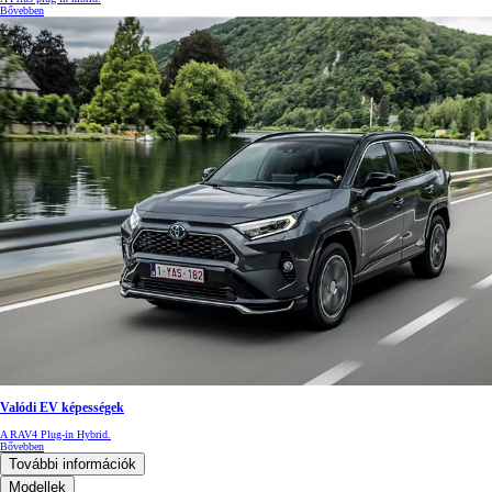
Bővebben
Valódi EV képességek
A RAV4 Plug-in Hybrid.
Bővebben
További információk
Modellek