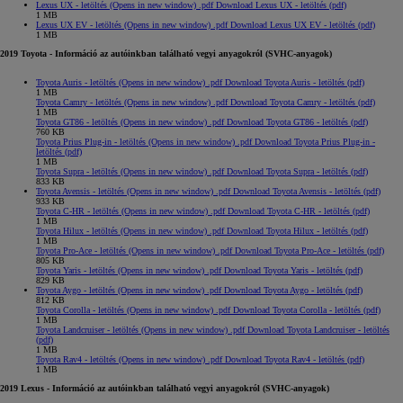
Lexus UX - letöltés
(Opens in new window)
.pdf
Download Lexus UX - letöltés (pdf)
1 MB
Lexus UX EV - letöltés
(Opens in new window)
.pdf
Download Lexus UX EV - letöltés (pdf)
1 MB
2019 Toyota - Információ az autóinkban található vegyi anyagokról (SVHC-anyagok)
Toyota Auris - letöltés
(Opens in new window)
.pdf
Download Toyota Auris - letöltés (pdf)
1 MB
Toyota Camry - letöltés
(Opens in new window)
.pdf
Download Toyota Camry - letöltés (pdf)
1 MB
Toyota GT86 - letöltés
(Opens in new window)
.pdf
Download Toyota GT86 - letöltés (pdf)
760 KB
Toyota Prius Plug-in - letöltés
(Opens in new window)
.pdf
Download Toyota Prius Plug-in -
letöltés (pdf)
1 MB
Toyota Supra - letöltés
(Opens in new window)
.pdf
Download Toyota Supra - letöltés (pdf)
833 KB
Toyota Avensis - letöltés
(Opens in new window)
.pdf
Download Toyota Avensis - letöltés (pdf)
933 KB
Toyota C-HR - letöltés
(Opens in new window)
.pdf
Download Toyota C-HR - letöltés (pdf)
1 MB
Toyota Hilux - letöltés
(Opens in new window)
.pdf
Download Toyota Hilux - letöltés (pdf)
1 MB
Toyota Pro-Ace - letöltés
(Opens in new window)
.pdf
Download Toyota Pro-Ace - letöltés (pdf)
805 KB
Toyota Yaris - letöltés
(Opens in new window)
.pdf
Download Toyota Yaris - letöltés (pdf)
829 KB
Toyota Aygo - letöltés
(Opens in new window)
.pdf
Download Toyota Aygo - letöltés (pdf)
812 KB
Toyota Corolla - letöltés
(Opens in new window)
.pdf
Download Toyota Corolla - letöltés (pdf)
1 MB
Toyota Landcruiser - letöltés
(Opens in new window)
.pdf
Download Toyota Landcruiser - letöltés
(pdf)
1 MB
Toyota Rav4 - letöltés
(Opens in new window)
.pdf
Download Toyota Rav4 - letöltés (pdf)
1 MB
2019 Lexus - Információ az autóinkban található vegyi anyagokról (SVHC-anyagok)