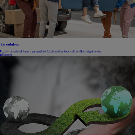
Társadalom
Pozitív társadalmi hatás a partnerekkel közös értéket képviselő tevékenységek révén.
Bővebben