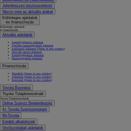
Jelentkezzen tesztvezetésre!
Nézze meg az aktuális árakat
Különleges ajánlatok
és finanszírozás
Különleges ajánlatok
és finanszírozás
Aktuális ajánlatok
Személygépkocsi ajánlatok
Speciális haszongépjármű ajánlatok
Szalonautó ajánlatok
(Opens in new window)
Őszi-téli szerviz ajánlatok
Személygépjármű ajánlatok
Haszongépjármű ajánlatok
Finanszírozás
Termékek
(Opens in new window)
Ajánlatok
(Opens in new window)
Kapcsolat
(Opens in new window)
Toyota Business
Toyota Tulajdonosoknak
Toyota Tulajdonosoknak
Online Szerviz Bejelentkezés
4+ Toyota Szervizprogram
MyToyota
Eredeti alkatrészek
Vevőszolgálati ajánlatok