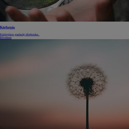
Körforgás
Körforgásos gazdaság létrehozása.
Bővebben