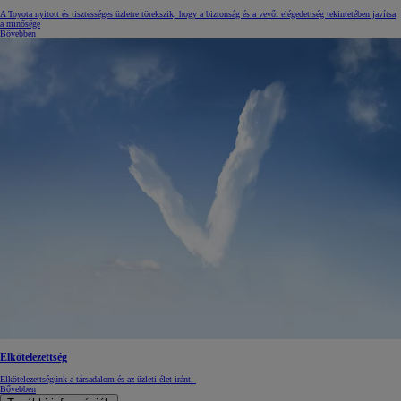
A Toyota nyitott és tisztességes üzletre törekszik, hogy a biztonság és a vevői elégedettség tekintetében javítsa
a minősége
Bővebben
Elkötelezettség
Elkötelezettségünk a társadalom és az üzleti élet iránt.
Bővebben