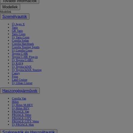
További információk
Modellek
Modellek
Személyautók
Új Aygo X
Yaris
GR Yaris
Yaris Cross
Új Yaris Cross
Corolla Sedan
Corolla Hatchback
Corolla Touring Sports
Új Corolla Cross
Toyota C-HR
Toyota C-HR Plug-in
Új Toyota C-HR+
Új RAV4
Új Toyota bZ4X
Új Toyota bZ4X Touring
Camry
Prius
Land Cruiser
Új Urban Cruiser
Haszongépjárművek
Corolla Van
Hilux
Új Hilux M-HEV
Új Hilux BEV
PROACE Van
PROACE Verso
PROACE CITY
PROACE CITY Verso
Új PROACE Max
Szalonautók és Használtautók