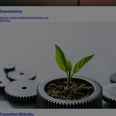
Fenntarthatóság
Minden tevékenységünk középpontjában ez áll.
Bővebben
Fenntartható ellátási lánc