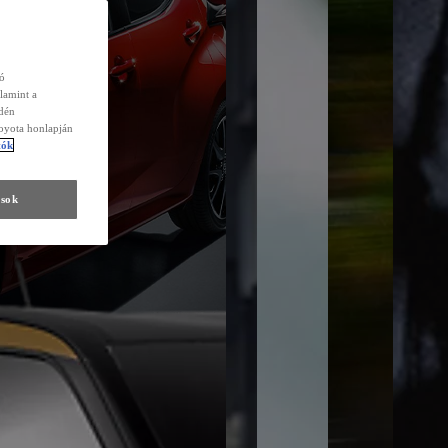
zó
lamint a
edén
Toyota honlapján
tók
ások