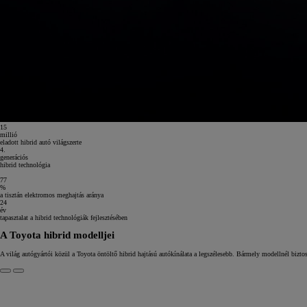
15
millió
eladott hibrid autó világszerte
4.
generációs
hibrid technológia
77
%
a tisztán elektromos meghajtás aránya
24
év
tapasztalat a hibrid technológiák fejlesztésében
A Toyota hibrid modelljei
A világ autógyártói közül a Toyota öntöltő hibrid hajtású autókínálata a legszélesebb. Bármely modellnél bizt