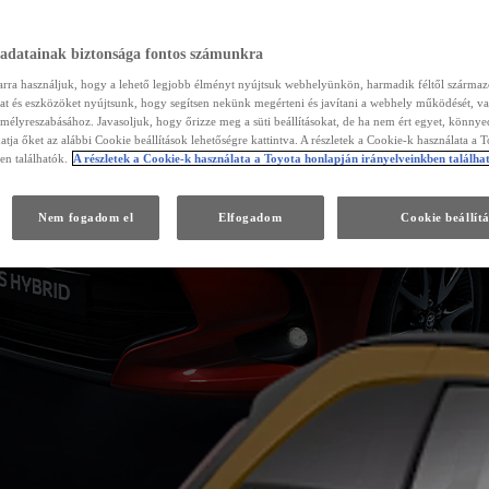
 adatainak biztonsága fontos számunkra
arra használjuk, hogy a lehető legjobb élményt nyújtsuk webhelyünkön, harmadik féltől szárma
kat és eszközöket nyújtsunk, hogy segítsen nekünk megérteni és javítani a webhely működését, va
emélyreszabásához. Javasoljuk, hogy őrizze meg a süti beállításokat, de ha nem ért egyet, könny
atja őket az alábbi Cookie beállítások lehetőségre kattintva. A részletek a Cookie-k használata a 
en találhatók.
A részletek a Cookie-k használata a Toyota honlapján irányelveinkben találha
Nem fogadom el
Elfogadom
Cookie beállít