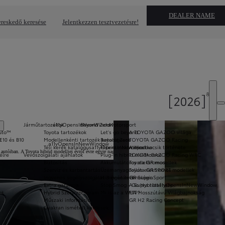
DEALER NAME
reskedő keresése
Jelentkezzen tesztvezetésre!
Járműtartozékok
a11yOpensInNewWindow
Beyond Zero
Motorsport
Auto™
Toyota tartozékok
Let's go beyond
A TOYOTA GAZOO világa
E10 és B10
Modellenkénti tartozék katalógusok
Beyond Zero
TOYOTA GAZOO Racing
a11yOpensInNewWindow
Téli kerék katalógus
a11yOpensInNewWindow
Hibrid elektromos
A sportkocsik története
a autóiban. A Toyota hibrid modelljei évről évre egyre nagyobb népszerűségnek örvendenek, és a kínálatban
élre
Vevőszolgálati ajánlatok
Plug-in hibrid elektromos
TOYOTA GAZOO Racing WRC
Biztosítás
Akkumulátoros elektromos
Toyota GR modellek
Szerviz és karbantartás
Üzemanyagcellás elektromos
Toyota GR SPORT modellek
Ingyenes segélyszolgálat 3 év után is
Hidrogén technológia
GR Super Sport
Extra garancia
Stop Smog - Go Hybrid
A Supra története
a11yOpensInNewWindow
ok
Hybrid Szervizprogram
Mi is az a WLTP?
FIA Hosszútávú Világbajnokság
Műszaki információ
GR H2 Racing Concept
Gyakran ismételt kérdések