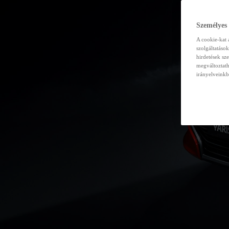
Személyes
A cookie-kat 
szolgáltatáso
hirdetések sz
megváltoztath
irányelveinkb