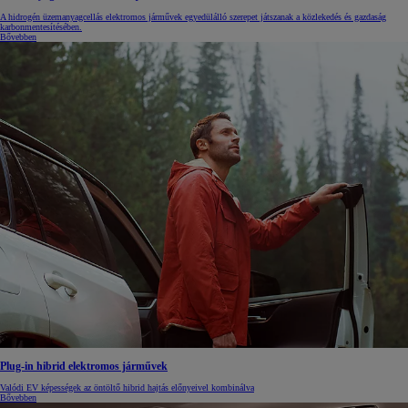
A hidrogén üzemanyagcellás elektromos járművek egyedülálló szerepet játszanak a közlekedés és gazdaság
karbonmentesítésében.
Bővebben
Plug-in hibrid elektromos járművek
Valódi EV képességek az öntöltő hibrid hajtás előnyeivel kombinálva
Bővebben