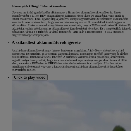
Alacsonyabb költségű Li-Ion akkumulátor
Ugyanezt az áttörő gondolkodást alkalmazzuk a lítium-ion akkumulátorok esetében is. Ennek
eredményeként a Li-Ion BEV akkumulátorok költségei rövid távon 30 százalékkal vagy annál is
többel csökkennek. Ezzel egyidejűleg a járművek energiafogyasztásának 30 százalékos csökkenésére
számítunk, ami lehetővé teszi, hogy azonos hatótávolság mellett 30 százalékkal kisebb legyen az
akkumulátor. Ezeket az elemeket együttvéve arra számítunk, hogy a 2020-as évek második felében 50
százalékkal tudjuk csökkenteni az akkumulátorok járművenkénti költségét. Ez a megközelítés jelentős
előnyökkel jár majd a felépítés, a jármű tömege és - ami talán a legfontosabb - a BEV modellek
megfizethetősége szempontjából.
A szilárdtest-akkumulátorok ígérete
A szilárdtest-akkumulátorok nagy ígéretet hordoznak magukban. A folyékony elektrolitot szilárd
elektrolittal helyettesítik, és a jelenlegi akkumulátoroknál gyorsabban töltődő, könnyebb és sűrűbb
akkumulátorok létrehozását teszik lehetővé. A szilárdtest-akkumulátorok prototípus járművekben
végzett tesztjei bizonyították, hogy kiválóan alkalmasak a pillanatnyi energia előállítására. A HEV-
kben, valamint a BEV-kben és PHEV-kben való alkalmazásukat is vizsgáljuk. Röviden, teljes
mértékben elkötelezettek vagyunk a kapacitásközpontú szilárdtest-akkumulátorok fejlesztésének
felgyorsítása mellett.
Click to play video