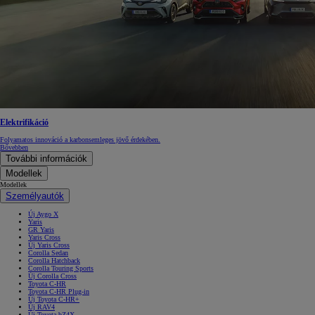
Elektrifikáció
Folyamatos innováció a karbonsemleges jövő érdekében.
Bővebben
További információk
Modellek
Modellek
Személyautók
Új Aygo X
Yaris
GR Yaris
Yaris Cross
Új Yaris Cross
Corolla Sedan
Corolla Hatchback
Corolla Touring Sports
Új Corolla Cross
Toyota C-HR
Toyota C-HR Plug-in
Új Toyota C-HR+
Új RAV4
Új Toyota bZ4X