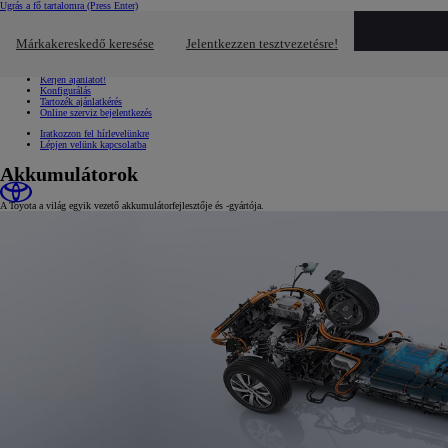
Ugrás a fő tartalomra
(Press Enter)
Gyors linkek
Kattintson ide a bezáráshoz
Márkakereskedő keresése
Jelentkezzen tesztvezetésre!
Gyors linkek
Jelentkezzen tesztvezetésre!
Kérjen ajánlatot!
Konfigurálás
Tartozék ajánlatkérés
Online szerviz bejelentkezés
Iratkozzon fel hírlevelünkre
Lépjen velünk kapcsolatba
Akkumulátorok
A Toyota a világ egyik vezető akkumulátorfejlesztője és -gyártója.