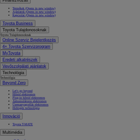
Finanszírozás
Termékek
(Opens in new window)
Ajánlatok
(Opens in new window)
Kapcsolat
(Opens in new window)
Toyota Business
Toyota Tulajdonosoknak
Toyota Tulajdonosoknak
Online Szerviz Bejelentkezés
4+ Toyota Szervizprogram
MyToyota
Eredeti alkatrészek
Vevőszolgálati ajánlatok
Technológia
Technológia
Beyond Zero
Let's go beyond
Hibrid elektromos
Plug-in hibrid elektromos
Akkumulátoros elektromos
Üzemanyagcellás elektromos
Hidrogén technológia
Innováció
Toyota T-MATE
Multimédia