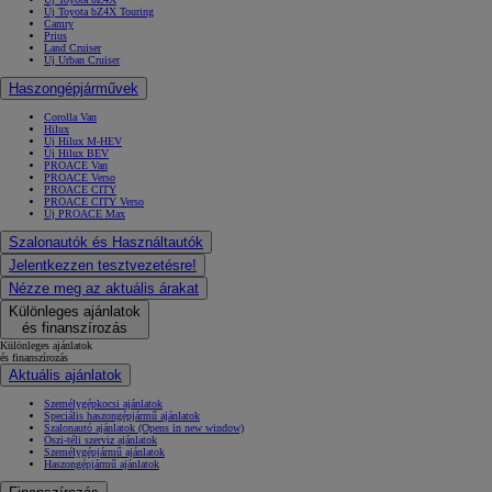
Új Toyota bZ4X Touring
Camry
Prius
Land Cruiser
Új Urban Cruiser
Haszongépjárművek
Corolla Van
Hilux
Új Hilux M-HEV
Új Hilux BEV
PROACE Van
PROACE Verso
PROACE CITY
PROACE CITY Verso
Új PROACE Max
Szalonautók és Használtautók
Jelentkezzen tesztvezetésre!
Nézze meg az aktuális árakat
Különleges ajánlatok
és finanszírozás
Különleges ajánlatok
és finanszírozás
Aktuális ajánlatok
Személygépkocsi ajánlatok
Speciális haszongépjármű ajánlatok
Szalonautó ajánlatok
(Opens in new window)
Őszi-téli szerviz ajánlatok
Személygépjármű ajánlatok
Haszongépjármű ajánlatok