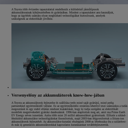
A Toyota több évtizedes tapasztalattal rendelkezik a különböző járműtípusok
akkumulátorainak kifejlesztésében és gyártásában. Mindezt a tapasztalatot arra használjuk,
hogy az ügyfelek számára olyan megbízható technológiákat biztosítsunk, amelyek
szükségesek az elektrifikált jövőhöz.
Versenyelőny az akkumulátorok know-how-jában
A Toyota az akkumulátorok fejlesztése és szállítása terén mind saját gyártású, mind pedig
partnerekkel együttműködő vállalat. Ez az együttműködési struktúra lehetővé teszi számunkra a tudás
megosztását és egy stabil ellátási rendszer kialakítását, hogy ki tudja szolgálni az elektrifikált
modellek megnövekedett gyártási darabszámát. 1996-ban alapítottuk meg azt, amit ma Prime Earth
EV Energy néven ismerünk. Azóta több mint 20 millió akkumulátort gyártottunk. Először a nikkel-
fémhidrid akkumulátor technológiáinkat finomítottuk, majd 2003-ban felgyorsítottuk a lítium-ion
akkumulátorok fejlesztését. Az akkumulátor-kutatási részlegünk 2008-as létrehozása óta a szilárdtest-
és más új generációs akkumulátorokkal kapcsolatos kutatásainkat továbbfejlesztettük.