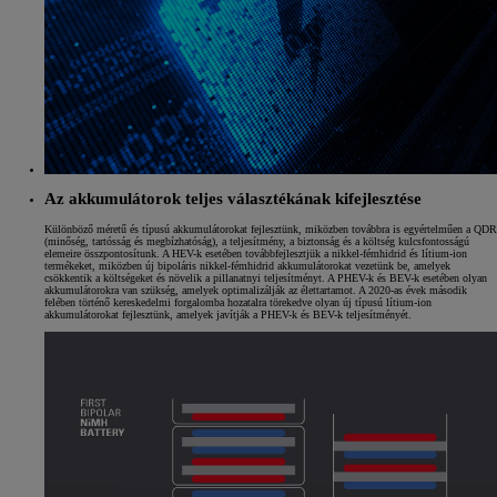
Az akkumulátorok teljes választékának kifejlesztése
Különböző méretű és típusú akkumulátorokat fejlesztünk, miközben továbbra is egyértelműen a QDR
(minőség, tartósság és megbízhatóság), a teljesítmény, a biztonság és a költség kulcsfontosságú
elemeire összpontosítunk. A HEV-k esetében továbbfejlesztjük a nikkel-fémhidrid és lítium-ion
termékeket, miközben új bipoláris nikkel-fémhidrid akkumulátorokat vezetünk be, amelyek
csökkentik a költségeket és növelik a pillanatnyi teljesítményt. A PHEV-k és BEV-k esetében olyan
akkumulátorokra van szükség, amelyek optimalizálják az élettartamot. A 2020-as évek második
felében történő kereskedelmi forgalomba hozatalra törekedve olyan új típusú lítium-ion
akkumulátorokat fejlesztünk, amelyek javítják a PHEV-k és BEV-k teljesítményét.