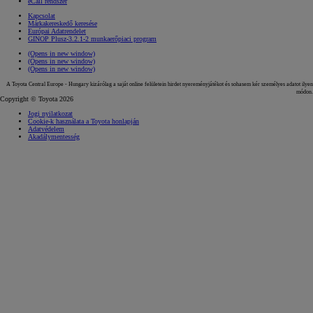
eCall rendszer
Kapcsolat
Márkakereskedő keresése
Európai Adatrendelet
GINOP Plusz-3.2.1-2 munkaerőpiaci program
(Opens in new window)
(Opens in new window)
(Opens in new window)
A Toyota Central Europe - Hungary kizárólag a saját online felületein hirdet nyereményjátékot és sohasem kér személyes adatot ilyen
módon.
Copyright © Toyota 2026
Jogi nyilatkozat
Cookie-k használata a Toyota honlapján
Adatvédelem
Akadálymentesség