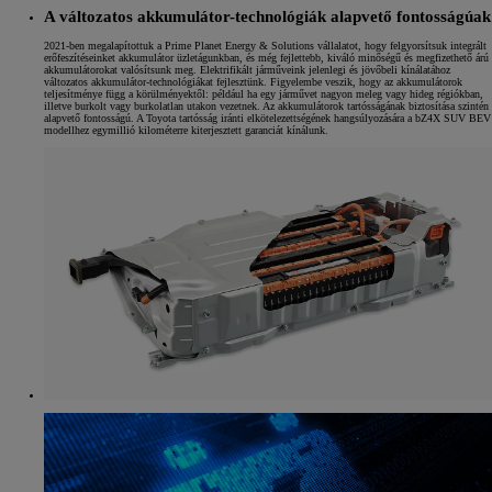
A változatos akkumulátor-technológiák alapvető fontosságúak
2021-ben megalapítottuk a Prime Planet Energy & Solutions vállalatot, hogy felgyorsítsuk integrált
erőfeszítéseinket akkumulátor üzletágunkban, és még fejlettebb, kiváló minőségű és megfizethető árú
akkumulátorokat valósítsunk meg. Elektrifikált járműveink jelenlegi és jövőbeli kínálatához
változatos akkumulátor-technológiákat fejlesztünk. Figyelembe veszik, hogy az akkumulátorok
teljesítménye függ a körülményektől: például ha egy járművet nagyon meleg vagy hideg régiókban,
illetve burkolt vagy burkolatlan utakon vezetnek. Az akkumulátorok tartósságának biztosítása szintén
alapvető fontosságú. A Toyota tartósság iránti elkötelezettségének hangsúlyozására a bZ4X SUV BEV
modellhez egymillió kilométerre kiterjesztett garanciát kínálunk.