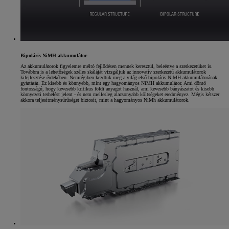
Bipoláris NiMH akkumulátor
Az akkumulátorok figyelemre méltó fejlődésen mennek keresztül, beleértve a szerkezetüket is.
Továbbra is a lehetőségek széles skáláját vizsgáljuk az innovatív szerkezetű akkumulátorok
kifejlesztése érdekében. Nemrégiben kezdtük meg a világ első bipoláris NiMH akkumulátorának
gyártását. Ez kisebb és könnyebb, mint egy hagyományos NiMH akkumulátor. Ami döntő
fontosságú, hogy kevesebb kritikus földi anyagot használ, ami kevesebb bányászatot és kisebb
környezeti terhelést jelent - és nem mellesleg alacsonyabb költségeket eredményez. Mégis kétszer
akkora teljesítménysűrűséget biztosít, mint a hagyományos NiMh akkumulátorok.