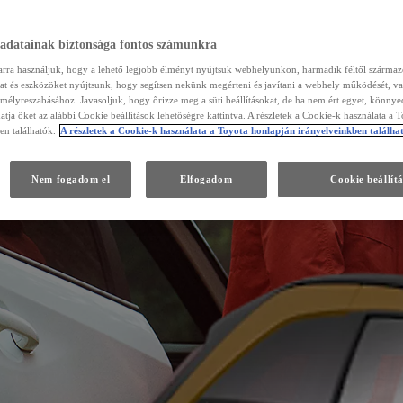
 adatainak biztonsága fontos számunkra
arra használjuk, hogy a lehető legjobb élményt nyújtsuk webhelyünkön, harmadik féltől szárma
kat és eszközöket nyújtsunk, hogy segítsen nekünk megérteni és javítani a webhely működését, va
emélyreszabásához. Javasoljuk, hogy őrizze meg a süti beállításokat, de ha nem ért egyet, könny
atja őket az alábbi Cookie beállítások lehetőségre kattintva. A részletek a Cookie-k használata a 
en találhatók.
A részletek a Cookie-k használata a Toyota honlapján irányelveinkben találha
Nem fogadom el
Elfogadom
Cookie beállít