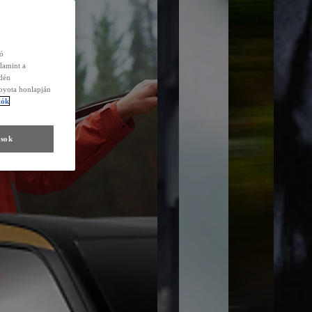
zó
lamint a
edén
Toyota honlapján
tók
ások