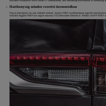
nyilvános töltőpontról töltve tisztán EV üzemmódban, zéró károsanyag-kibocsátással és üzemanyag 
Hatékonyság minden vezetési üzemmódban
Yaris Cross
HYBRID
Plug-in hibridjeink sok más márkától eltérnek. Amikor PHEV modelljeinknek nagyobb teljesítményre 
stílusától függően PHEV-ink nagyon alacsony CO2-kibocsátást érhetnek el. Például a RAV4 PHEV 