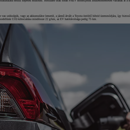
felhasználása nélkül képesek működni. Hosszabb utak során PHEV modelljeink zökkenőmentesen váltanak át a h
van szükségük, vagy az akkumulátor lemerül, a jármű átvált a Toyota öntöltő hibrid üzemmódjára, így biztosít
modellünk CO2-kibocsátása mindössze 22 g/km, az EV hatótávolsága pedig 75 km.