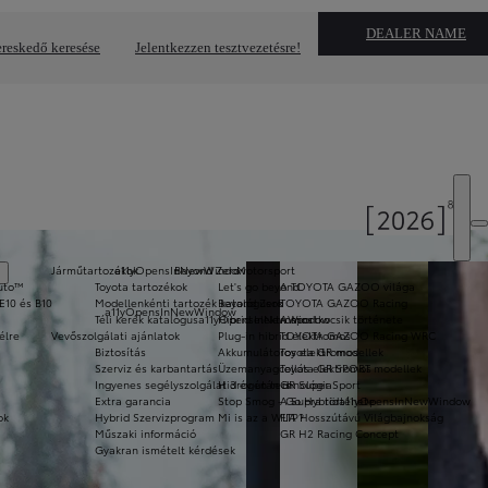
DEALER NAME
reskedő keresése
Jelentkezzen tesztvezetésre!
Járműtartozékok
a11yOpensInNewWindow
Beyond Zero
Motorsport
Auto™
Toyota tartozékok
Let's go beyond
A TOYOTA GAZOO világa
E10 és B10
Modellenkénti tartozék katalógusok
Beyond Zero
TOYOTA GAZOO Racing
a11yOpensInNewWindow
Téli kerék katalógus
a11yOpensInNewWindow
Hibrid elektromos
A sportkocsik története
élre
Vevőszolgálati ajánlatok
Plug-in hibrid elektromos
TOYOTA GAZOO Racing WRC
Biztosítás
Akkumulátoros elektromos
Toyota GR modellek
Szerviz és karbantartás
Üzemanyagcellás elektromos
Toyota GR SPORT modellek
Ingyenes segélyszolgálat 3 év után is
Hidrogén technológia
GR Super Sport
Extra garancia
Stop Smog - Go Hybrid
A Supra története
a11yOpensInNewWindow
ok
Hybrid Szervizprogram
Mi is az a WLTP?
FIA Hosszútávú Világbajnokság
Műszaki információ
GR H2 Racing Concept
Gyakran ismételt kérdések