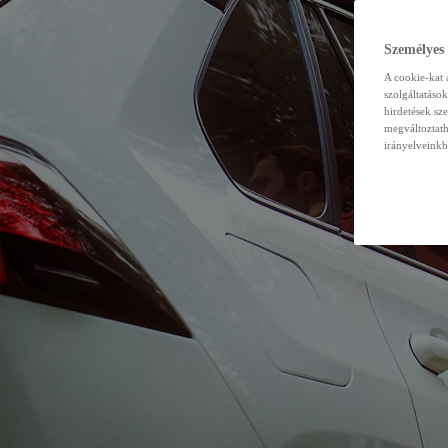
Személyes
A cookie-kat 
szolgáltatáso
hirdetések sz
megváltoztath
irányelveinkb