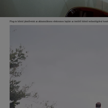
Plug-in hibrid járműveink az akkumulátoros elektromos hajtást az öntöltő hibrid technológiával komb