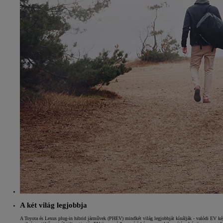
A két világ legjobbja
A Toyota és Lexus plug-in hibrid járművek (PHEV) mindkét világ legjobbját kínálják - valódi EV kép
7 700 000 Ft
-tól