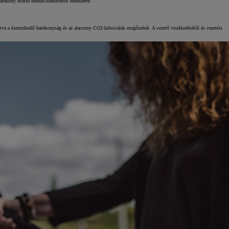
atékony hibrid benzin-elektromos rendszerre.
Kiemelt ajánlataink
va a kiemelkedő hatékonyság és az alacsony CO2-kibocsátás megőrzését. A vezető viselkedésétől és vezetési
KINTO One
Tartós bérlet teljes körű szolgáltatások
Márkakereskedő keresése
Kapcsol