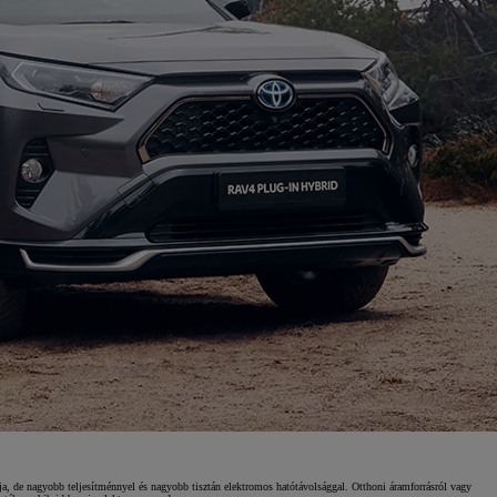
a, de nagyobb teljesítménnyel és nagyobb tisztán elektromos hatótávolsággal. Otthoni áramforrásról vagy
Toyota finanszírozás