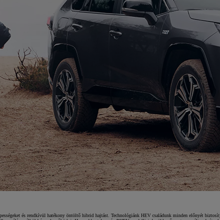
ességeket és rendkívül hatékony öntöltő hibrid hajtást. Technológiánk HEV családunk minden előnyét biztosítj