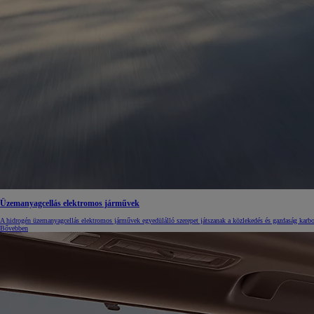
10 020 000 Ft-
tól
Corolla Hatchback
HYBRID
Üzemanyagcellás elektromos járművek
A hidrogén üzemanyagcellás elektromos járművek egyedülálló szerepet játszanak a közlekedés és gazdaság karb
Bővebben