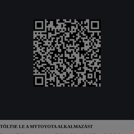
TÖLTSE LE A MYTOYOTA ALKALMAZÁST