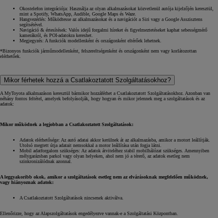
Okostelefon integrációja: Használja az olyan alkalmazásokat közvetlenül autója kijelzőjén keresztül,
mint a Spotify, WhatsApp, Audible, Google Maps és Waze.
Hangvezérlés: Működtesse az alkalmazásokat és a navigációt a Siri vagy a Google Asszisztens
segítsétével.
Navigáció & értesítések: Valós idejű forgalmi híreket és figyelmeztetéseket kaphat sebességmérő
kamerákról, és POI-adatokra kereshet.
Megjegyzés: A funkciók modellenként és országonként eltérőek lehetnek.
*Bizonyos funkciók járműmodellenként, felszereltségenként és országonként nem vagy korlátozottan
elérhetőek.
Mikor férhetek hozzá a Csatlakoztatott Szolgáltatásokhoz?
A MyToyota alkalmazáson keresztül bármikor hozzáférhet a Csatlakoztatott Szolgáltatásokhoz. Azonban van
néhány fontos feltétel, amelyek befolyásolják, hogy hogyan és mikor jelennek meg a szolgáltatások és az
adatok:
Mikor működnek a legjobban a Csatlakoztatott Szolgáltatások:
Adatok elérhetősége: Az autó adatai akkor kerülnek át az alkalmazásba, amikor a motort leállítják.
Utolsó megtett útja adatait nemsokkal a motor leállítása után fogja látni.
Mobil adatforgalom szükséges: Az adatok átviteléhez stabil mobilhálózat szükséges. Amennyiben
mélygarázsban parkol vagy olyan helyeken, ahol nem jó a térerő, az adatok esetleg nem
szinkronizálódnak azonnal.
A leggyakoribb okok, amikor a szolgáltatások esetleg nem az elvárásoknak megfelelően működnek,
vagy hiányoznak adatok:
A Csatlakoztatott Szolgáltatások nincsenek aktiválva.
Ellenőrizze, hogy az Alapszolgáltatások engedélyezve vannak-e a Szolgáltatási Központban.