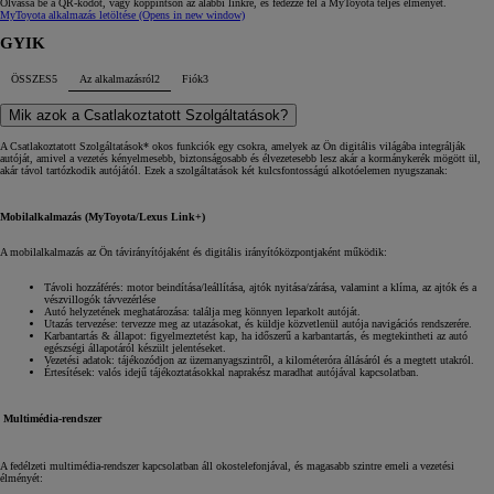
Olvassa be a QR‑kódot, vagy koppintson az alábbi linkre, és fedezze fel a MyToyota teljes élményét.
MyToyota alkalmazás letöltése
(Opens in new window)
GYIK
ÖSSZES
5
Az alkalmazásról
2
Fiók
3
Mik azok a Csatlakoztatott Szolgáltatások?
A Csatlakoztatott Szolgáltatások* okos funkciók egy csokra, amelyek az Ön digitális világába integrálják
autóját, amivel a vezetés kényelmesebb, biztonságosabb és élvezetesebb lesz akár a kormánykerék mögött ül,
akár távol tartózkodik autójától. Ezek a szolgáltatások két kulcsfontosságú alkotóelemen nyugszanak:
Mobilalkalmazás (MyToyota/Lexus Link+)
A mobilalkalmazás az Ön távirányítójaként és digitális irányítóközpontjaként működik:
Távoli hozzáférés: motor beindítása/leállítása, ajtók nyitása/zárása, valamint a klíma, az ajtók és a
vészvillogók távvezérlése
Autó helyzetének meghatározása: találja meg könnyen leparkolt autóját.
Utazás tervezése: tervezze meg az utazásokat, és küldje közvetlenül autója navigációs rendszerére.
Karbantartás & állapot: figyelmeztetést kap, ha időszerű a karbantartás, és megtekintheti az autó
egészségi állapotáról készült jelentéseket.
Vezetési adatok: tájékozódjon az üzemanyagszintről, a kilométeróra állásáról és a megtett utakról.
Értesítések: valós idejű tájékoztatásokkal naprakész maradhat autójával kapcsolatban.
Multimédia-rendszer
A fedélzeti multimédia-rendszer kapcsolatban áll okostelefonjával, és magasabb szintre emeli a vezetési
élményét: