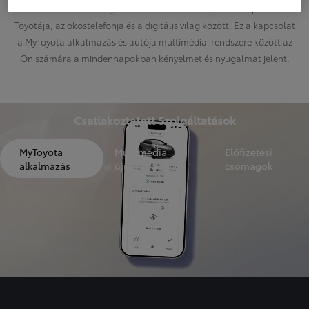
A Csatlakoztatott Szolgáltatások tökéletes kapcsolatot jelentenek
Toyotája, az okostelefonja és a digitális világ között. Ez a kapcsolat
a MyToyota alkalmazás és autója multimédia-rendszere között az
Ön számára a mindennapokban kényelmet és nyugalmat jelent.
Csatlakoztatott Szolgáltatások
MyToyota
Multimédia
Előfizetési
alkalmazás
újragondolva
csomagok