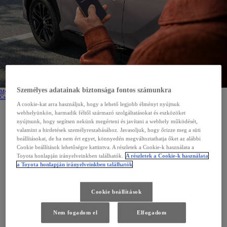
Személyes adatainak biztonsága fontos számunkra
MyToyota alkalmazás letöltése
(Opens in new window)
Csatlakoztatott Szolgáltatások kereső
A cookie-kat arra használjuk, hogy a lehető legjobb élményt nyújtsuk
webhelyünkön, harmadik féltől származó szolgáltatásokat és eszközöket
nyújtsunk, hogy segítsen nekünk megérteni és javítani a webhely működését,
Okosabb csatlakozás
valamint a hirdetések személyreszabásához. Javasoljuk, hogy őrizze meg a süti
Maradjon biztonságban,
beállításokat, de ha nem ért egyet, könnyedén megváltoztathatja őket az alábbi
Cookie beállítások lehetőségre kattintva. A részletek a Cookie-k használata a
legyen tájékozott, és tartsa
Toyota honlapján irányelveinkben találhatók.
A részletek a Cookie-k használata
a Toyota honlapján irányelveinkben találhatók
kézben az irányítást a Toyota
Csatlakoztatott
Cookie beállítások
Szolgáltatásokkal
Nem fogadom el
Elfogadom