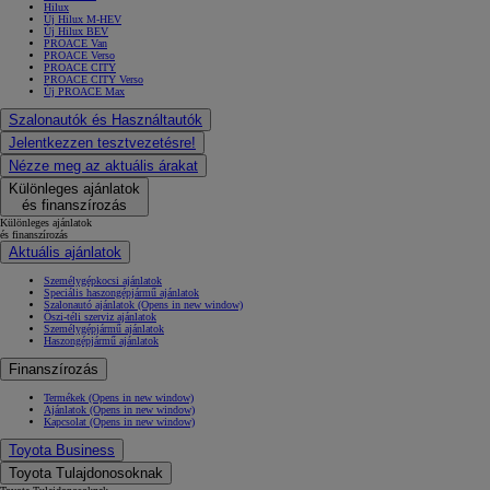
Hilux
Új Hilux M-HEV
Új Hilux BEV
PROACE Van
PROACE Verso
PROACE CITY
PROACE CITY Verso
Új PROACE Max
Szalonautók és Használtautók
Jelentkezzen tesztvezetésre!
Nézze meg az aktuális árakat
Különleges ajánlatok
és finanszírozás
Különleges ajánlatok
és finanszírozás
Aktuális ajánlatok
Személygépkocsi ajánlatok
Speciális haszongépjármű ajánlatok
Szalonautó ajánlatok
(Opens in new window)
Őszi-téli szerviz ajánlatok
Személygépjármű ajánlatok
Haszongépjármű ajánlatok
Finanszírozás
Termékek
(Opens in new window)
Ajánlatok
(Opens in new window)
Kapcsolat
(Opens in new window)
Toyota Business
Toyota Tulajdonosoknak