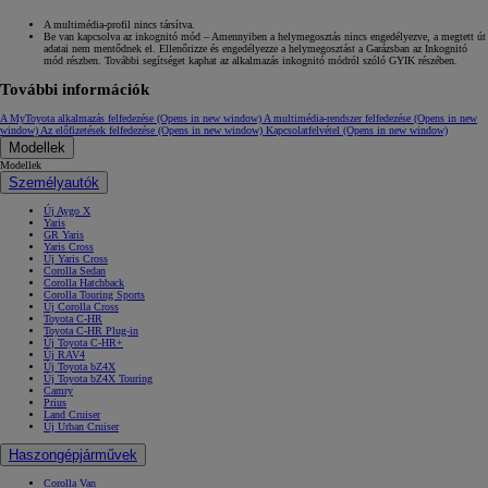
A multimédia-profil nincs társítva.
Be van kapcsolva az inkognitó mód – Amennyiben a helymegosztás nincs engedélyezve, a megtett út
adatai nem mentődnek el. Ellenőrizze és engedélyezze a helymegosztást a Garázsban az Inkognitó
mód részben. További segítséget kaphat az alkalmazás inkognitó módról szóló GYIK részében.
További információk
A MyToyota alkalmazás felfedezése
(Opens in new window)
A multimédia-rendszer felfedezése
(Opens in new
window)
Az előfizetések felfedezése
(Opens in new window)
Kapcsolatfelvétel
(Opens in new window)
Modellek
Modellek
Személyautók
Új Aygo X
Yaris
GR Yaris
Yaris Cross
Új Yaris Cross
Corolla Sedan
Corolla Hatchback
Corolla Touring Sports
Új Corolla Cross
Toyota C-HR
Toyota C-HR Plug-in
Új Toyota C-HR+
Új RAV4
Új Toyota bZ4X
Új Toyota bZ4X Touring
Camry
Prius
Land Cruiser
Új Urban Cruiser
Haszongépjárművek
Corolla Van