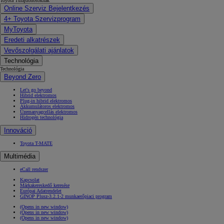
Toyota Tulajdonosoknak
Online Szerviz Bejelentkezés
4+ Toyota Szervizprogram
MyToyota
Eredeti alkatrészek
Vevőszolgálati ajánlatok
Technológia
Technológia
Beyond Zero
Let's go beyond
Hibrid elektromos
Plug-in hibrid elektromos
Akkumulátoros elektromos
Üzemanyagcellás elektromos
Hidrogén technológia
Innováció
Toyota T-MATE
Multimédia
eCall rendszer
Kapcsolat
Márkakereskedő keresése
Európai Adatrendelet
GINOP Plusz-3.2.1-2 munkaerőpiaci program
(Opens in new window)
(Opens in new window)
(Opens in new window)