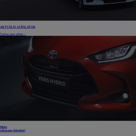
AKTUÁLIS AJÁNLATOK
Tudjon meg többet >
Miért
válasszon hibridet?