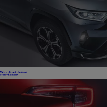
Milyen alternatív hajtások
közül választhat?
7 700 000 Ft
-tól