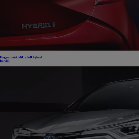
Yaris Cross
HYBRID
Hogyan működik a full hybrid
hajtás?