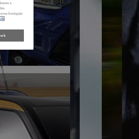
lamint a
edén
Toyota honlapján
tók
ások