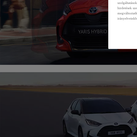
szolgáltatáso
hirdetések sz
megváltoztath
irányelveinkb