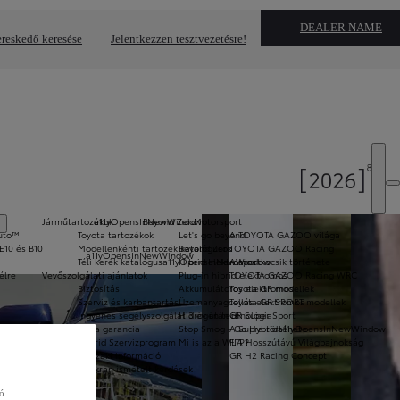
DEALER NAME
reskedő keresése
Jelentkezzen tesztvezetésre!
Járműtartozékok
a11yOpensInNewWindow
Beyond Zero
Motorsport
Auto™
Toyota tartozékok
Let's go beyond
A TOYOTA GAZOO világa
E10 és B10
Modellenkénti tartozék katalógusok
Beyond Zero
TOYOTA GAZOO Racing
a11yOpensInNewWindow
Téli kerék katalógus
a11yOpensInNewWindow
Hibrid elektromos
A sportkocsik története
élre
Vevőszolgálati ajánlatok
Plug-in hibrid elektromos
TOYOTA GAZOO Racing WRC
Biztosítás
Akkumulátoros elektromos
Toyota GR modellek
Szerviz és karbantartás
Üzemanyagcellás elektromos
Toyota GR SPORT modellek
Ingyenes segélyszolgálat 3 év után is
Hidrogén technológia
GR Super Sport
Extra garancia
Stop Smog - Go Hybrid
A Supra története
a11yOpensInNewWindow
ok
Hybrid Szervizprogram
Mi is az a WLTP?
FIA Hosszútávú Világbajnokság
Műszaki információ
GR H2 Racing Concept
Gyakran ismételt kérdések
zó