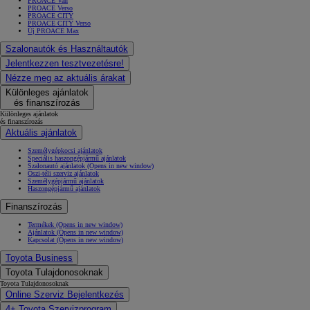
PROACE Van
PROACE Verso
PROACE CITY
PROACE CITY Verso
Új PROACE Max
Szalonautók és Használtautók
Jelentkezzen tesztvezetésre!
Nézze meg az aktuális árakat
Különleges ajánlatok
és finanszírozás
Különleges ajánlatok
és finanszírozás
Aktuális ajánlatok
Személygépkocsi ajánlatok
Speciális haszongépjármű ajánlatok
Szalonautó ajánlatok
(Opens in new window)
Őszi-téli szerviz ajánlatok
Személygépjármű ajánlatok
Haszongépjármű ajánlatok
Finanszírozás
Termékek
(Opens in new window)
Ajánlatok
(Opens in new window)
Kapcsolat
(Opens in new window)
Toyota Business
Toyota Tulajdonosoknak
Toyota Tulajdonosoknak
Online Szerviz Bejelentkezés
4+ Toyota Szervizprogram