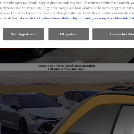
kat és eszközöket nyújtsunk, hogy segítsen nekünk megérteni és javítani a webhely működését, va
emélyreszabásához. Javasoljuk, hogy őrizze meg a süti beállításokat, de ha nem ért egyet, könny
atja őket az alábbi Cookie beállítások lehetőségre kattintva. A részletek a Cookie-k használata a 
en találhatók.
A részletek a Cookie-k használata a Toyota honlapján irányelveinkben találha
Nem fogadom el
Elfogadom
Cookie beállít
Ismerje meg a Toyota öntöltő hibrid modelljeit.
Válasszon a témakörök közül.