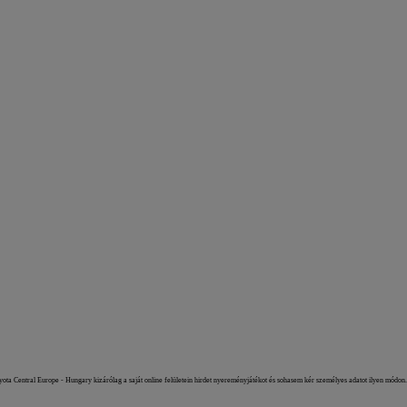
ota Central Europe - Hungary kizárólag a saját online felületein hirdet nyereményjátékot és sohasem kér személyes adatot ilyen módon.