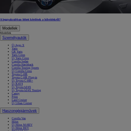
A leggyakrabban feltett kérdések a hibridekről?
Modellek
Modellek
Személyautók
Új Aygo X
Yaris
GR Yaris
Yaris Cross
Új Yaris Cross
Corolla Sedan
Corolla Hatchback
Corolla Touring Sports
Új Corolla Cross
Toyota C-HR
Toyota C-HR Plug-in
Új Toyota C-HR+
Új RAV4
Új Toyota bZ4X
Új Toyota bZ4X Touring
Camry
Prius
Land Cruiser
Új Urban Cruiser
Haszongépjárművek
Corolla Van
Hilux
Új Hilux M-HEV
Új Hilux BEV