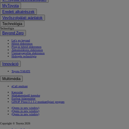
MyToyota
Eredeti alkatrészek
Vevőszolgálati ajánlatok
Technológia
Technológia
Beyond Zero
Let's go beyond
Hibrid elektromos
Plug-in hibrid elektromos
Akkumulátoros elektromos
Üzemanyagcellás elektromos
Hidrogén technológia
Innováció
10 020 000 Ft-
tól
Toyota T-MATE
Corolla Hatchback
Multimédia
HYBRID
eCall rendszer
Kapcsolat
Márkakereskedő keresése
Európai Adatrendelet
GINOP Plusz-3.2.1-2 munkaerőpiaci program
(Opens in new window)
(Opens in new window)
(Opens in new window)
Copyright © Toyota 2026