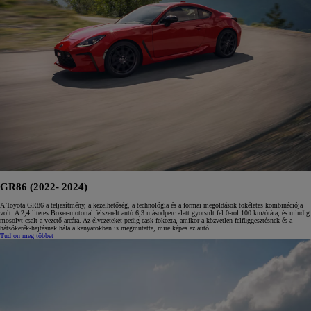
GR86 (2022- 2024)
A Toyota GR86 a teljesítmény, a kezelhetőség, a technológia és a formai megoldások tökéletes kombinációja
volt. A 2,4 literes Boxer-motorral felszerelt autó 6,3 másodperc alatt gyorsult fel 0-ról 100 km/órára, és mindig
mosolyt csalt a vezető arcára. Az élvezeteket pedig cask fokozta, amikor a közvetlen felfüggesztésnek és a
hátsókerék-hajtásnak hála a kanyarokban is megmutatta, mire képes az autó.
Tudjon meg többet