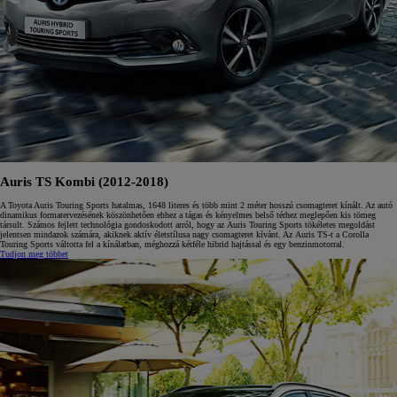
Auris TS Kombi (2012-2018)
A Toyota Auris Touring Sports hatalmas, 1648 literes és több mint 2 méter hosszú csomagteret kínált. Az autó
dinamikus formatervezésének köszönhetően ehhez a tágas és kényelmes belső térhez meglepően kis tömeg
társult. Számos fejlett technológia gondoskodott arról, hogy az Auris Touring Sports tökéletes megoldást
jelentsen mindazok számára, akiknek aktív életstílusa nagy csomagteret kívánt. Az Auris TS-t a Corolla
Touring Sports váltotta fel a kínálatban, méghozzá kétféle hibrid hajtással és egy benzinmotorral.
Tudjon meg többet