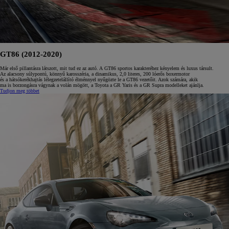
GT86 (2012-2020)
Már első pillantásra látszott, mit tud ez az autó. A GT86 sportos karakteréhez kényelem és luxus társult.
Az alacsony súlypontú, könnyű karosszéria, a dinamikus, 2,0 literes, 200 lóerős boxermotor
és a hátsókerékhajtás lélegzetelállító élménnyel nyűgözte le a GT86 vezetőit. Azok számára, akik
ma is borzongásra vágynak a volán mögött, a Toyota a GR Yaris és a GR Supra modelleket ajánlja.
Tudjon meg többet