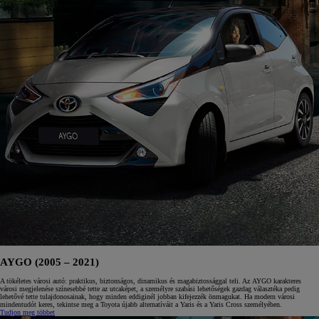
AYGO (2005 – 2021)
A tökéletes városi autó: praktikus, biztonságos, dinamikus és magabiztossággal teli. Az AYGO karakteres
városi megjelenése színesebbé tette az utcaképet, a személyre szabási lehetőségek gazdag választéka pedig
lehetővé tette tulajdonosainak, hogy minden eddiginél jobban kifejezzék önmagukat. Ha modern városi
mindentudót keres, tekintse meg a Toyota újabb alternatíváit a Yaris és a Yaris Cross személyében.
Tudjon meg többet