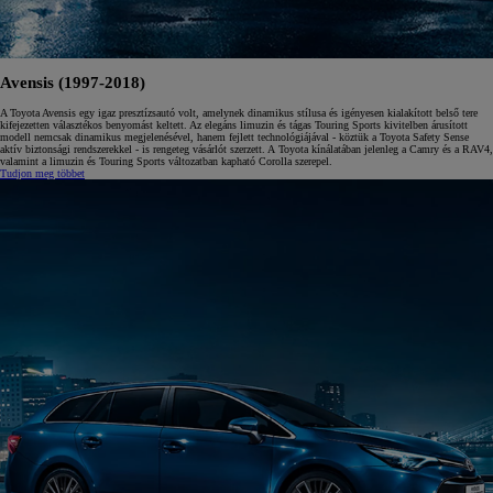
Avensis (1997-2018)
A Toyota Avensis egy igaz presztízsautó volt, amelynek dinamikus stílusa és igényesen kialakított belső tere
kifejezetten választékos benyomást keltett. Az elegáns limuzin és tágas Touring Sports kivitelben árusított
modell nemcsak dinamikus megjelenésével, hanem fejlett technológiájával - köztük a Toyota Safety Sense
aktív biztonsági rendszerekkel - is rengeteg vásárlót szerzett. A Toyota kínálatában jelenleg a Camry és a RAV4,
valamint a limuzin és Touring Sports változatban kapható Corolla szerepel.
Tudjon meg többet