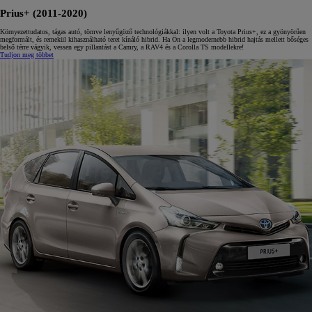
Prius+ (2011-2020)
Környezettudatos, tágas autó, tömve lenyűgöző technológiákkal: ilyen volt a Toyota Prius+, ez a gyönyörűen
megformált, és remekül kihasználható teret kínáló hibrid. Ha Ön a legmodernebb hibrid hajtás mellett bőséges
belső térre vágyik, vessen egy pillantást a Camry, a RAV4 és a Corolla TS modellekre!
Tudjon meg többet