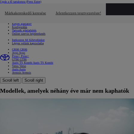
Ugrás a fő tartalomra
(Press Enter)
Gyors linkek
Kattintson ide a bezáráshoz
Márkakereskedő keresése
Jelentkezzen tesztvezetésre!
Gyors linkek
Jelentkezzen tesztvezetésre!
Kérjen ajánlatot!
Konfigurálás
Tartozék ajánlatkérés
Online szerviz bejelentkezés
Iratkozzon fel hírlevelünkre
Lépjen velünk kapcsolatba
GR86
GR86
Aygo
Aygo
Prius+
Prius+
GT86
GT86
Auris TS Kombi
Auris TS Kombi
Verso
Verso
Auris
Auris
Avensis
Avensis
Scroll left
Scroll right
Modellek, amelyek néhány éve már nem kaphatók