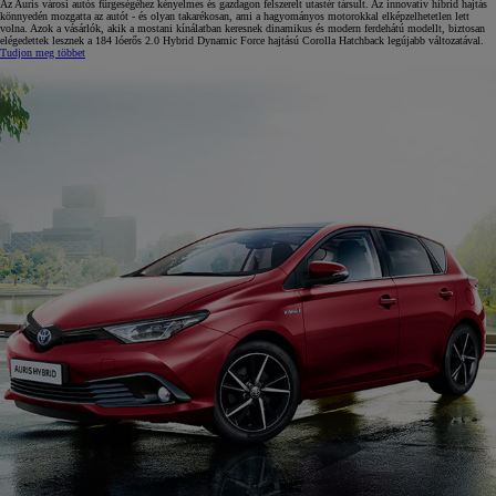
Az Auris városi autós fürgeségéhez kényelmes és gazdagon felszerelt utastér társult. Az innovatív hibrid hajtás
könnyedén mozgatta az autót - és olyan takarékosan, ami a hagyományos motorokkal elképzelhetetlen lett
volna. Azok a vásárlók, akik a mostani kínálatban keresnek dinamikus és modern ferdehátú modellt, biztosan
elégedettek lesznek a 184 lóerős 2.0 Hybrid Dynamic Force hajtású Corolla Hatchback legújabb változatával.
Tudjon meg többet