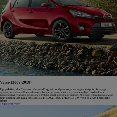
Verso (2009-2018)
Egy praktikus, akár 7 utasnak is helyet adó egyterű, amelynek kényelme, rugalmassága és biztonsága
ugyanolyan értékes volt a mindennapos közlekedés során, mint a hosszú utazásokon. Ráadásul saját
kategóriájában ez az autó biztosította a legtöbb helyet a hátul ülők számára. Akik több célra alkalmas családi
autót keresnek, azoknak a Toyota most a PROACE Verso, a PROACE City Verso és a RAV4 modelleket
ajánlja.
Tudjon meg többet