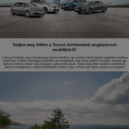
Tudjon meg többet a Toyota történetének meghatározó
modelljeiről!
A Toyota filozófiája, hogy folyamatosan fejleszti termékeit, így mindig a lehető legjobb megoldást kínálhatja
vásárlóinak. A hibrid technológia úttörőiként arra törekedtünk, hogy olyan autókat tervezzünk, amelyek egy
lépéssel a folyton változó világ pillanatnyi igényei előtt járnak. Tudjon meg többet azokról a modellekről,
amelyek hozzájárultak a vállalat fejlődéséhez és ahhoz, hogy a Toyota azzá váljon, aminek ma ismerjük!