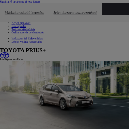
Ugrás a fő tartalomra
(Press Enter)
Gyors linkek
Kattintson ide a bezáráshoz
Márkakereskedő keresése
Jelentkezzen tesztvezetésre!
Gyors linkek
Jelentkezzen tesztvezetésre!
Kérjen ajánlatot!
Konfigurálás
Tartozék ajánlatkérés
Online szerviz bejelentkezés
Iratkozzon fel hírlevelünkre
Lépjen velünk kapcsolatba
TOYOTA PRIUS+
Intelligens evolúció