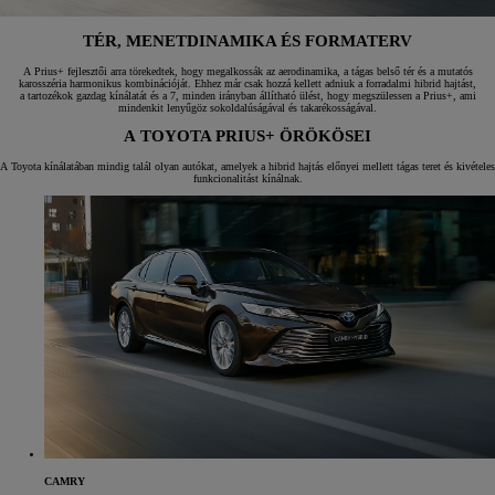
TÉR, MENETDINAMIKA ÉS FORMATERV
A Prius+ fejlesztői arra törekedtek, hogy megalkossák az aerodinamika, a tágas belső tér és a mutatós
karosszéria harmonikus kombinációját. Ehhez már csak hozzá kellett adniuk a forradalmi hibrid hajtást,
a tartozékok gazdag kínálatát és a 7, minden irányban állítható ülést, hogy megszülessen a Prius+, ami
mindenkit lenyűgöz sokoldalúságával és takarékosságával.
A TOYOTA PRIUS+ ÖRÖKÖSEI
A Toyota kínálatában mindig talál olyan autókat, amelyek a hibrid hajtás előnyei mellett tágas teret és kivételes
funkcionalitást kínálnak.
CAMRY