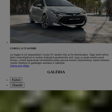
COROLLA TS KOMBI
Az elegáns és jól kihasználható Corolla TS remekül illik az Ön életstílusához. Tágas belső terével,
fejlett technológiáival és modern dizájnjával gondoskodik arról, hogy az utazás minden percét
élvezze, a hibrid hajtásoknak köszönhetően pedig nemcsak komoly teljesítményre, hanem kellemes
vezetési élményre és gazdaságos autózásra is számíthat.
Tudjon meg többet
GALÉRIA
Külső
Utastér