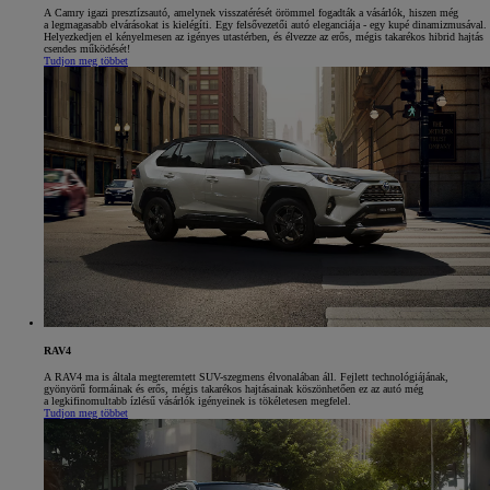
A Camry igazi presztízsautó, amelynek visszatérését örömmel fogadták a vásárlók, hiszen még
a legmagasabb elvárásokat is kielégíti. Egy felsővezetői autó eleganciája - egy kupé dinamizmusával.
Helyezkedjen el kényelmesen az igényes utastérben, és élvezze az erős, mégis takarékos hibrid hajtás
csendes működését!
Tudjon meg többet
RAV4
A RAV4 ma is általa megteremtett SUV-szegmens élvonalában áll. Fejlett technológiájának,
gyönyörű formáinak és erős, mégis takarékos hajtásainak köszönhetően ez az autó még
a legkifinomultabb ízlésű vásárlók igényeinek is tökéletesen megfelel.
Tudjon meg többet