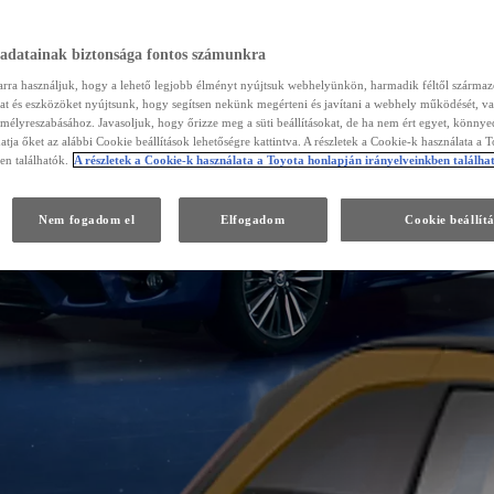
 adatainak biztonsága fontos számunkra
arra használjuk, hogy a lehető legjobb élményt nyújtsuk webhelyünkön, harmadik féltől szárma
kat és eszközöket nyújtsunk, hogy segítsen nekünk megérteni és javítani a webhely működését, va
emélyreszabásához. Javasoljuk, hogy őrizze meg a süti beállításokat, de ha nem ért egyet, könny
atja őket az alábbi Cookie beállítások lehetőségre kattintva. A részletek a Cookie-k használata a 
en találhatók.
A részletek a Cookie-k használata a Toyota honlapján irányelveinkben találha
Nem fogadom el
Elfogadom
Cookie beállít