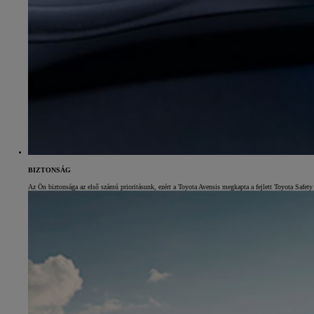
10 020 000 Ft-
tól
BIZTONSÁG
Corolla Hatchback
Az Ön biztonsága az első számú prioritásunk, ezért a Toyota Avensis megkapta a fejlett Toyota Safety 
HYBRID