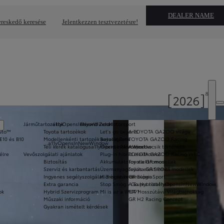
DEALER NAME
reskedő keresése
Jelentkezzen tesztvezetésre!
Járműtartozékok
a11yOpensInNewWindow
Beyond Zero
Motorsport
Auto™
Toyota tartozékok
Let's go beyond
A TOYOTA GAZOO világa
E10 és B10
Modellenkénti tartozék katalógusok
Beyond Zero
TOYOTA GAZOO Racing
a11yOpensInNewWindow
Téli kerék katalógus
a11yOpensInNewWindow
Hibrid elektromos
A sportkocsik története
élre
Vevőszolgálati ajánlatok
Plug-in hibrid elektromos
TOYOTA GAZOO Racing WRC
Biztosítás
Akkumulátoros elektromos
Toyota GR modellek
Szerviz és karbantartás
Üzemanyagcellás elektromos
Toyota GR SPORT modellek
Ingyenes segélyszolgálat 3 év után is
Hidrogén technológia
GR Super Sport
Extra garancia
Stop Smog - Go Hybrid
A Supra története
a11yOpensInNewWindow
ok
Hybrid Szervizprogram
Mi is az a WLTP?
FIA Hosszútávú Világbajnokság
Műszaki információ
GR H2 Racing Concept
Gyakran ismételt kérdések