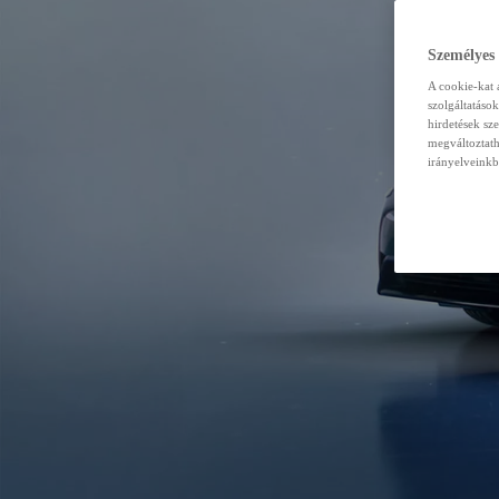
Személyes
A cookie-kat 
szolgáltatáso
hirdetések sz
megváltoztath
irányelveinkb