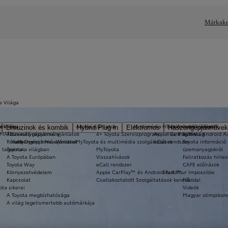
Márkake
a Világa
a Világa
eknek
Akciós ajánlatok
Multimédia
Hírek & érdekességek
Szalonautó ajánlatok
Limuzinok és kombik
Hybrid Plug-in
Elektromos
Haszongépjárművek
-MATE
Álomautó rajzverseny
Személygépjármű ajánlatok
4+ Toyota Szervizprogram
Apple CarPlay™ és Android 
1 év 8 újdonság
Hírek
Rólunk
Haszongépjármű ajánlatok
a11yOpensInNewWindow
MyToyota és multimédia szolgáltatások
eCall rendszer
Toyota információ 
i tagoknak
Toyota a világban
MyToyota
üzemanyagokról
A Toyota Európában
Visszahívások
Feliratkozás hírlev
Toyota Way
eCall rendszer
CAFE előírások
Környezetvédelem
Apple CarPlay™ és Android Auto™
Start Your Impossible
Kapcsolat
Csatlakoztatott Szolgáltatások kereső
Főoldal
ota sikerei
Videók
A Toyota megbízhatósága
Magyar olimpikon
A világ legelismertebb autómárkája