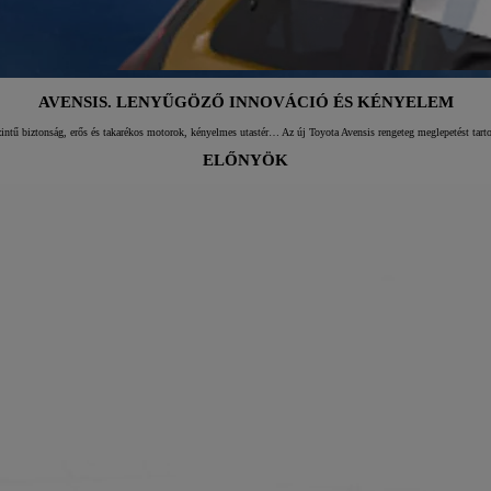
AVENSIS. LENYŰGÖZŐ INNOVÁCIÓ ÉS KÉNYELEM
zintű biztonság, erős és takarékos motorok, kényelmes utastér… Az új Toyota Avensis rengeteg meglepetést tartog
ELŐNYÖK