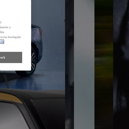
zó
lamint a
edén
Toyota honlapján
tók
ások