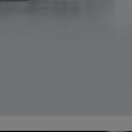
Kiemelt ajánlataink
KINTO One
Tartós bérlet teljes körű szolgáltatások
Márkakereskedő keresése
Kapcsol