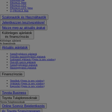
PROACE Verso
PROACE CITY
PROACE CITY Verso
Új PROACE Max
Szalonautók és Használtautók
Jelentkezzen tesztvezetésre!
Nézze meg az aktuális árakat
Különleges ajánlatok
és finanszírozás
Különleges ajánlatok
és finanszírozás
Aktuális ajánlatok
Személygépkocsi ajánlatok
Speciális haszongépjármű ajánlatok
Szalonautó ajánlatok
(Opens in new window)
Őszi-téli szerviz ajánlatok
Személygépjármű ajánlatok
Haszongépjármű ajánlatok
Finanszírozás
Termékek
(Opens in new window)
Ajánlatok
(Opens in new window)
Kapcsolat
(Opens in new window)
Toyota Business
Toyota Tulajdonosoknak
Toyota Tulajdonosoknak
Online Szerviz Bejelentkezés
4+ Toyota Szervizprogram