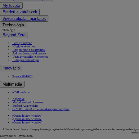
MyToyota
Eredeti alkatrészek
Vevőszolgálati ajánlatok
Technológia
Technológia
Beyond Zero
Let's go beyond
Hibrid elektromos
Plug-in hibrid elektromos
Akkumulátoros elektromos
Üzemanyagcellás elektromos
Hidrogén technológia
Innováció
Toyota T-MATE
Multimédia
eCall rendszer
Kapcsolat
Márkakereskedő keresése
Európai Adatrendelet
GINOP Plusz-3.2.1-2 munkaerőpiaci program
(Opens in new window)
(Opens in new window)
(Opens in new window)
A Toyota Central Europe - Hungary kizárólag a saját online felületein hirdet nyereményjátékot és sohasem kér személyes adatot ilyen
módon.
Copyright © Toyota 2026