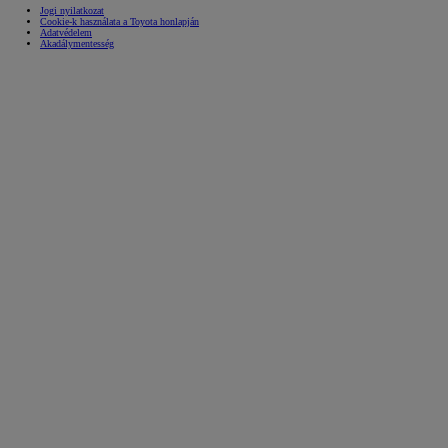
Jogi nyilatkozat
Cookie-k használata a Toyota honlapján
Adatvédelem
Akadálymentesség