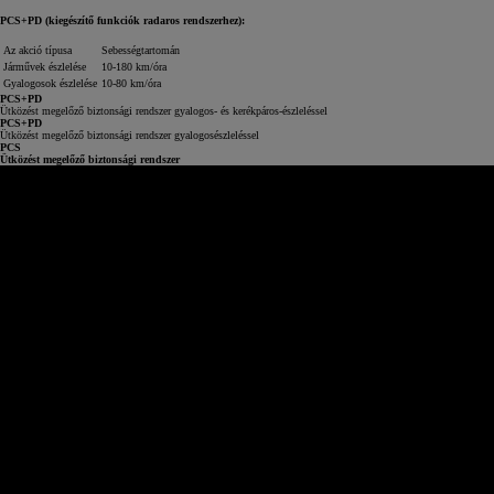
PCS+PD (kiegészítő funkciók radaros rendszerhez):
Az akció típusa
Sebességtartomán
Járművek észlelése
10-180 km/óra
Gyalogosok észlelése
10-80 km/óra
PCS+PD
Ütközést megelőző biztonsági rendszer gyalogos- és kerékpáros-észleléssel
PCS+PD
Ütközést megelőző biztonsági rendszer gyalogosészleléssel
PCS
Ütközést megelőző biztonsági rendszer