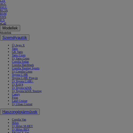
LTA
ACC
IACC
RCTA
BSM
SWS
ICS
eCall
Modellek
Modellek
Személyautók
Új Aygo X
Yaris
GR Yaris
Yaris Cross
Új Yaris Cross
Corolla Sedan
Corolla Hatchback
Corolla Touring Sports
Új Corolla Cross
Toyota C-HR
Toyota C-HR Plug-in
Új Toyota C-HR+
Új RAV4
Új Toyota bZ4X
Új Toyota bZ4X Touring
Camry
Prius
Land Cruiser
Új Urban Cruiser
Haszongépjárművek
Corolla Van
Hilux
Új Hilux M-HEV
Új Hilux BEV
PROACE Van