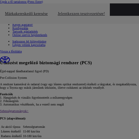
Ugrás a fő tartalomra
(Press Enter)
Gyors linkek
Kattintson ide a bezáráshoz
Márkakereskedő keresése
Jelentkezzen tesztvezetésre!
Gyors linkek
Jelentkezzen tesztvezetésre!
Kérjen ajánlatot!
Konfigurálás
Tartozék ajánlatkérés
Online szerviz bejelentkezés
Iratkozzon fel hírlevelünkre
Lépjen velünk kapcsolatba
Vissza a főoldalra
Ütközést megelőző biztonsági rendszer (PCS)
Éjjel‑nappal fáradhatatlanul figyel (PD)
Pre‑Collision System
A rendszer kamerával és radarral (vagy egy lézeres optikai rendszerrel) érzékeli a tárgyakat, és megakadályozza,
hogy a Toyota egy másik járműnek ütközzön, illetve csökkenti az ütközés veszélyét.
Funkciók
1. Hangjelzés és vizuális figyelmeztetés a műszeregységen
2. Fékrásegítés
3. Automatikus vészfékezés, ha a vezető nem reagál
Sebességtartományok>
PCS (alapváltozat):
Az akció típusa
Sebességtartomán
Lézeres érzékelő
15-80 km/óra
Radaros érzékelő
10-180 km/óra