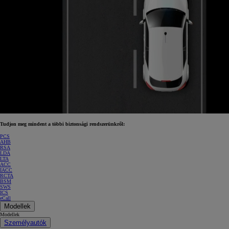
Tudjon meg mindent a többi biztonsági rendszerünkről:
PCS
AHB
RSA
LDA
LTA
ACC
IACC
RCTA
BSM
SWS
ICS
eCall
Modellek
Modellek
Személyautók