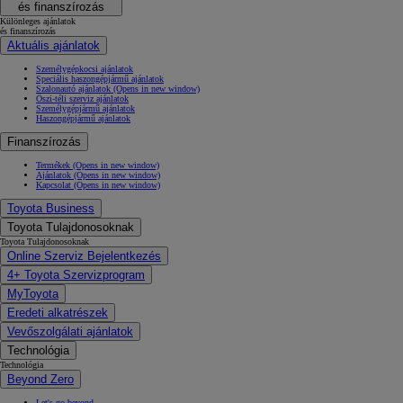
és finanszírozás
Különleges ajánlatok
és finanszírozás
Aktuális ajánlatok
Személygépkocsi ajánlatok
Speciális haszongépjármű ajánlatok
Szalonautó ajánlatok
(Opens in new window)
Őszi-téli szerviz ajánlatok
Személygépjármű ajánlatok
Haszongépjármű ajánlatok
Finanszírozás
Termékek
(Opens in new window)
Ajánlatok
(Opens in new window)
Kapcsolat
(Opens in new window)
Toyota Business
Toyota Tulajdonosoknak
Toyota Tulajdonosoknak
Online Szerviz Bejelentkezés
4+ Toyota Szervizprogram
MyToyota
Eredeti alkatrészek
Vevőszolgálati ajánlatok
Technológia
Technológia
Beyond Zero
Let's go beyond