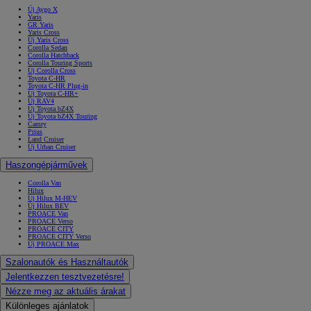
Új Aygo X
Yaris
GR Yaris
Yaris Cross
Új Yaris Cross
Corolla Sedan
Corolla Hatchback
Corolla Touring Sports
Új Corolla Cross
Toyota C-HR
Toyota C-HR Plug-in
Új Toyota C-HR+
Új RAV4
Új Toyota bZ4X
Új Toyota bZ4X Touring
Camry
Prius
Land Cruiser
Új Urban Cruiser
Haszongépjárművek
Corolla Van
Hilux
Új Hilux M-HEV
Új Hilux BEV
PROACE Van
PROACE Verso
PROACE CITY
PROACE CITY Verso
Új PROACE Max
Szalonautók és Használtautók
Jelentkezzen tesztvezetésre!
Nézze meg az aktuális árakat
Különleges ajánlatok