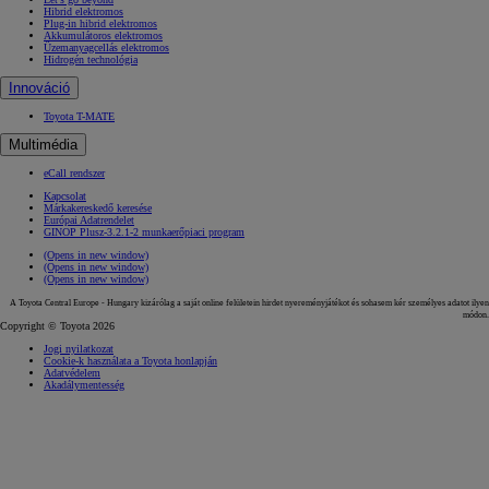
Hibrid elektromos
Plug-in hibrid elektromos
Akkumulátoros elektromos
Üzemanyagcellás elektromos
Hidrogén technológia
Innováció
Toyota T-MATE
Multimédia
eCall rendszer
Kapcsolat
Márkakereskedő keresése
Európai Adatrendelet
GINOP Plusz-3.2.1-2 munkaerőpiaci program
(Opens in new window)
(Opens in new window)
(Opens in new window)
A Toyota Central Europe - Hungary kizárólag a saját online felületein hirdet nyereményjátékot és sohasem kér személyes adatot ilyen
módon.
Copyright © Toyota 2026
Jogi nyilatkozat
Cookie-k használata a Toyota honlapján
Adatvédelem
Akadálymentesség