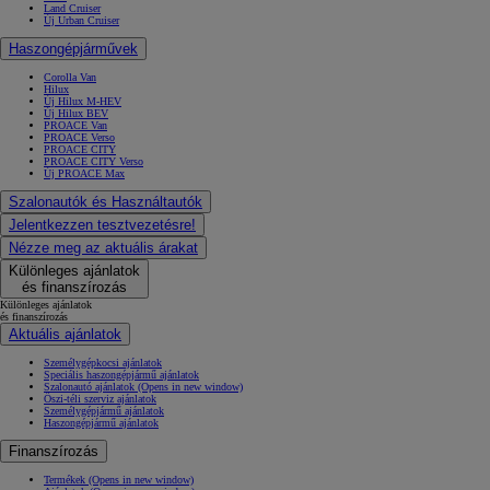
Land Cruiser
Új Urban Cruiser
Haszongépjárművek
Corolla Van
Hilux
Új Hilux M-HEV
Új Hilux BEV
PROACE Van
PROACE Verso
PROACE CITY
PROACE CITY Verso
Új PROACE Max
Szalonautók és Használtautók
Jelentkezzen tesztvezetésre!
Nézze meg az aktuális árakat
Különleges ajánlatok
és finanszírozás
Különleges ajánlatok
és finanszírozás
Aktuális ajánlatok
Személygépkocsi ajánlatok
Speciális haszongépjármű ajánlatok
Szalonautó ajánlatok
(Opens in new window)
Őszi-téli szerviz ajánlatok
Személygépjármű ajánlatok
Haszongépjármű ajánlatok
Finanszírozás
Termékek
(Opens in new window)