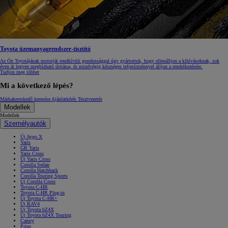
Toyota üzemanyagrendszer-tisztító
Az Ön Toyotájának motorját rendkívüli gondossággal úgy gyártottuk, hogy ellenálljon a kihívásoknak, sok
éven át legyen megbízható útitársa, és mindvégig készséges teljesítménnyel álljon a rendelkezésére.
Tudjon meg többet
Mi a következő lépés?
Márkakereskedő keresése
Ajánlatkérés
Tesztvezetés
Modellek
Modellek
Személyautók
Új Aygo X
Yaris
GR Yaris
Yaris Cross
Új Yaris Cross
Corolla Sedan
Corolla Hatchback
Corolla Touring Sports
Új Corolla Cross
Toyota C-HR
Toyota C-HR Plug-in
Új Toyota C-HR+
Új RAV4
Új Toyota bZ4X
Új Toyota bZ4X Touring
Camry
Prius