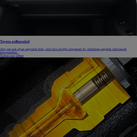
Toyota pollenszűrő
Alig van más olyan nagyszerű érzés, mint friss levegőt szippantani be, különösen napjaink városiasodó
környezetében.
Tudjon meg többet