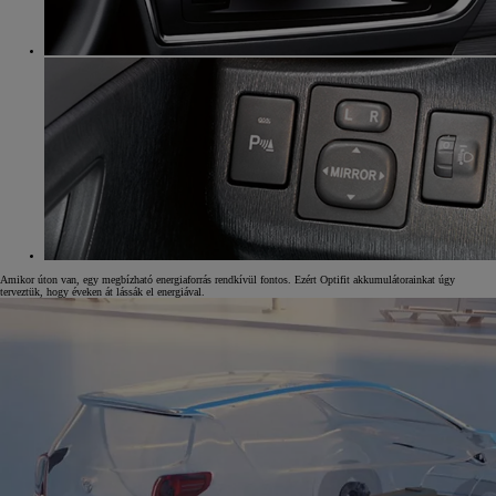
Amikor úton van, egy megbízható energiaforrás rendkívül fontos. Ezért Optifit akkumulátorainkat úgy
terveztük, hogy éveken át lássák el energiával.