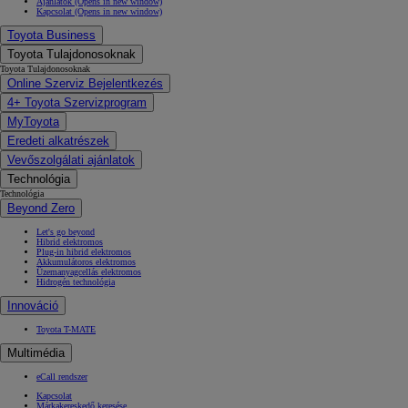
Ajánlatok
(Opens in new window)
Kapcsolat
(Opens in new window)
Toyota Business
Toyota Tulajdonosoknak
Toyota Tulajdonosoknak
Online Szerviz Bejelentkezés
4+ Toyota Szervizprogram
MyToyota
Eredeti alkatrészek
Vevőszolgálati ajánlatok
Technológia
Technológia
Beyond Zero
Let's go beyond
Hibrid elektromos
Plug-in hibrid elektromos
Akkumulátoros elektromos
Üzemanyagcellás elektromos
Hidrogén technológia
Innováció
Toyota T-MATE
Multimédia
eCall rendszer
Kapcsolat
Márkakereskedő keresése