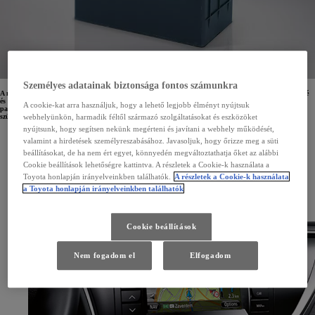
Személyes adatainak biztonsága fontos számunkra
A modern Toyotában számtalan elektronikus eszköz található, amelyek biztonságosabbá, egyszerűbbé
és élvezetesebbé teszik az utazást. A műholdas navigációtól a Bluetooth® kommunikációig, a
A cookie-kat arra használjuk, hogy a lehető legjobb élményt nyújtsuk
parkolássegítőtől a szórakoztatórendszerekig valamennyi ilyen eszköznek elektromos energiára van
webhelyünkön, harmadik féltől származó szolgáltatásokat és eszközöket
szüksége a működéshez.
nyújtsunk, hogy segítsen nekünk megérteni és javítani a webhely működését,
A kifejezetten a Toyotájához tervezett eredeti Optifit akkumulátorok optimális teljesítményt
valamint a hirdetések személyreszabásához. Javasoljuk, hogy őrizze meg a süti
nyújtanak minden út során a következőkből kifolyólag:
beállításokat, de ha nem ért egyet, könnyedén megváltoztathatja őket az alábbi
Pontosan a Toyotájához készülnek
Akár esik, akár fúj, akkumulátoraink mindenkor megbízhatóan teljesítenek
Cookie beállítások lehetőségre kattintva. A részletek a Cookie-k használata a
Nem igényelnek karbantartást
Toyota honlapján irányelveinkben találhatók.
A részletek a Cookie-k használata
Versenyképes az áruk
Hároméves jótállás a futásteljesítménytől függetlenül
a Toyota honlapján irányelveinkben találhatók
Nagy teljesítményű, gazdaságos sorozat kifejezetten a Toyota Stop & Start rendszerhez
fejlesztve, ami akár 50%-kal megnövelheti az akkumulátor élettartamát
Cookie beállítások
Nem fogadom el
Elfogadom