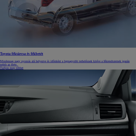
Toyota féktárcsa és fékbetét
Mindennap nagy nyomás alá helyezve és időnként a legnagyobb terhelésnek kitéve a fékrendszernek igazán
nehéz az élete.
Tudjon meg többet