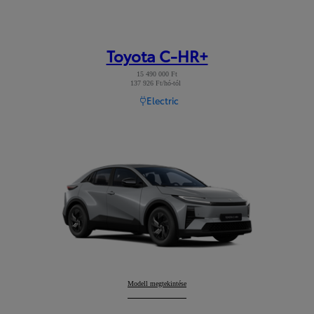
Toyota C-HR+
15 490 000 Ft
137 926 Ft/hó-tól
Read Disclaimer
Electric
Toyota C-HR+
Modell megtekintése
: