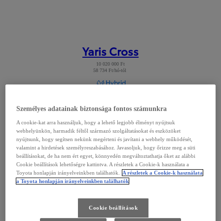
Yaris Cross
10 020 000 Ft
58 734 Ft/hó-tól
Read Disclaimer
Hybrid
Személyes adatainak biztonsága fontos számunkra
A cookie-kat arra használjuk, hogy a lehető legjobb élményt nyújtsuk
webhelyünkön, harmadik féltől származó szolgáltatásokat és eszközöket
nyújtsunk, hogy segítsen nekünk megérteni és javítani a webhely működését,
valamint a hirdetések személyreszabásához. Javasoljuk, hogy őrizze meg a süti
beállításokat, de ha nem ért egyet, könnyedén megváltoztathatja őket az alábbi
Cookie beállítások lehetőségre kattintva. A részletek a Cookie-k használata a
Toyota honlapján irányelveinkben találhatók.
A részletek a Cookie-k használata
a Toyota honlapján irányelveinkben találhatók
Cookie beállítások
Yaris Cross
Modell megtekintése
: