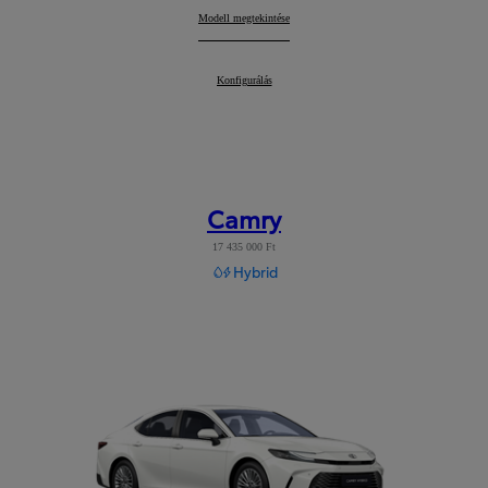
Toyota bZ4X
Modell megtekintése
:
Toyota bZ4X
Konfigurálás
:
Camry
17 435 000 Ft
Hybrid