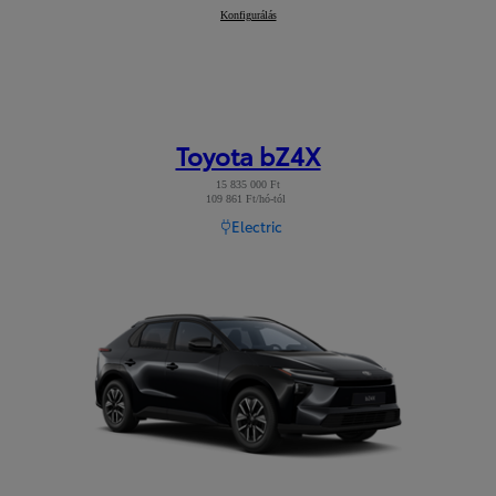
Toyota C-HR+
Konfigurálás
:
Toyota bZ4X
15 835 000 Ft
109 861 Ft/hó-tól
Read Disclaimer
Electric