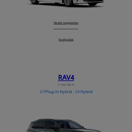
Camry
Modell megtekintése
:
Camry
Konfigurálás
:
RAV4
17 660 000 Ft
Plug-In Hybrid
Hybrid