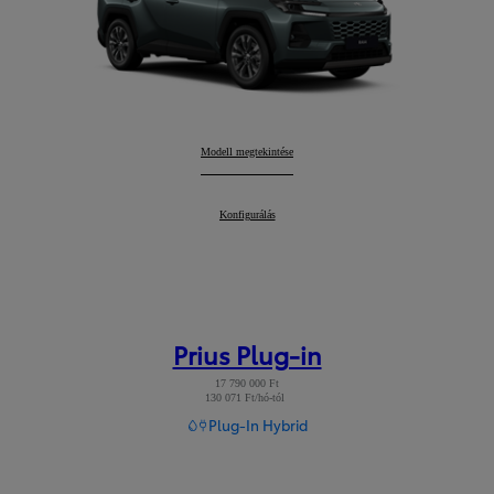
RAV4
Modell megtekintése
:
RAV4
Konfigurálás
:
Prius Plug-in
17 790 000 Ft
130 071 Ft/hó-tól
Read Disclaimer
Plug-In Hybrid