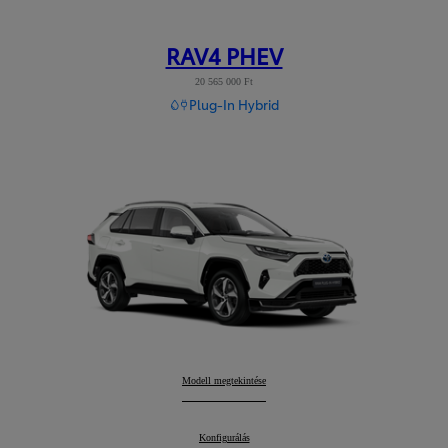
RAV4 PHEV
20 565 000 Ft
Plug-In Hybrid
RAV4 PHEV
Modell megtekintése
:
RAV4 PHEV
Konfigurálás
: