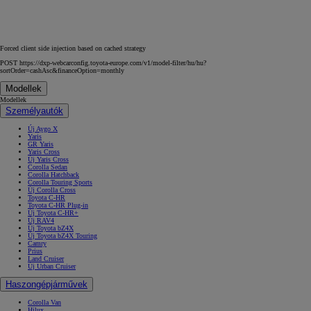
Forced client side injection based on cached strategy
POST https://dxp-webcarconfig.toyota-europe.com/v1/model-filter/hu/hu?
sortOrder=cashAsc&financeOption=monthly
Modellek
Modellek
Személyautók
Új Aygo X
Yaris
GR Yaris
Yaris Cross
Új Yaris Cross
Corolla Sedan
Corolla Hatchback
Corolla Touring Sports
Új Corolla Cross
Toyota C-HR
Toyota C-HR Plug-in
Új Toyota C-HR+
Új RAV4
Új Toyota bZ4X
Új Toyota bZ4X Touring
Camry
Prius
Land Cruiser
Új Urban Cruiser
Haszongépjárművek
Corolla Van
Hilux