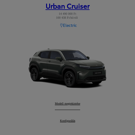
Urban Cruiser
14 490 000 Ft
100 438 Ft/hó-tól
Read Disclaimer
Electric
Urban Cruiser
Modell megtekintése
:
Urban Cruiser
Konfigurálás
: