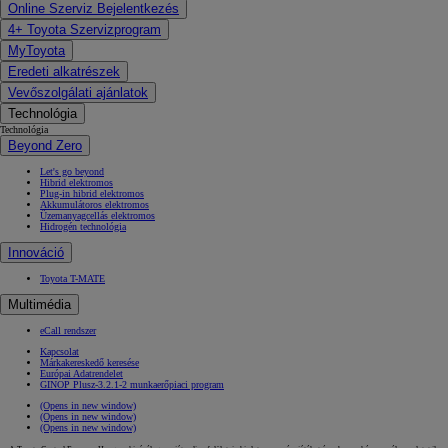
Online Szerviz Bejelentkezés
4+ Toyota Szervizprogram
MyToyota
Eredeti alkatrészek
Vevőszolgálati ajánlatok
Technológia
Technológia
Beyond Zero
Let's go beyond
Hibrid elektromos
Plug-in hibrid elektromos
Akkumulátoros elektromos
Üzemanyagcellás elektromos
Hidrogén technológia
Innováció
Toyota T-MATE
Multimédia
eCall rendszer
Kapcsolat
Márkakereskedő keresése
Európai Adatrendelet
GINOP Plusz-3.2.1-2 munkaerőpiaci program
(Opens in new window)
(Opens in new window)
(Opens in new window)