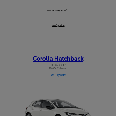
Corolla Sedan
Modell megtekintése
:
Corolla Sedan
Konfigurálás
:
Corolla Hatchback
11 965 000 Ft
78 674 Ft/hó-tól
Read Disclaimer
Hybrid