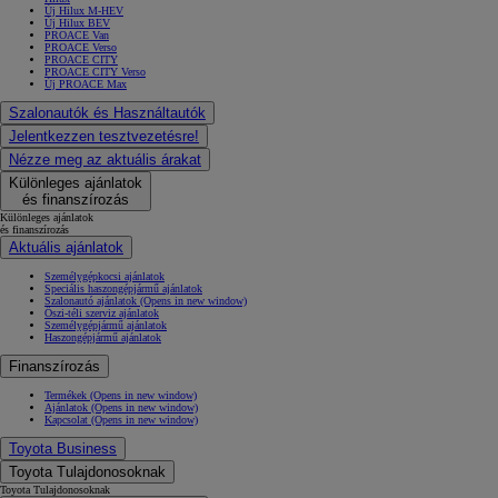
Új Hilux M-HEV
Új Hilux BEV
PROACE Van
PROACE Verso
PROACE CITY
PROACE CITY Verso
Új PROACE Max
Szalonautók és Használtautók
Jelentkezzen tesztvezetésre!
Nézze meg az aktuális árakat
Különleges ajánlatok
és finanszírozás
Különleges ajánlatok
és finanszírozás
Aktuális ajánlatok
Személygépkocsi ajánlatok
Speciális haszongépjármű ajánlatok
Szalonautó ajánlatok
(Opens in new window)
Őszi-téli szerviz ajánlatok
Személygépjármű ajánlatok
Haszongépjármű ajánlatok
Finanszírozás
Termékek
(Opens in new window)
Ajánlatok
(Opens in new window)
Kapcsolat
(Opens in new window)
Toyota Business
Toyota Tulajdonosoknak
Toyota Tulajdonosoknak