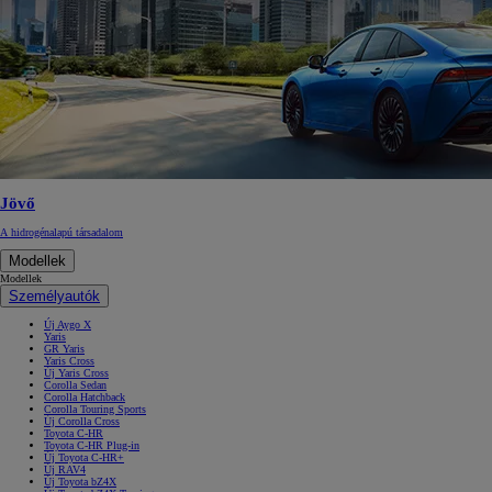
Jövő
A hidrogénalapú társadalom
Modellek
Modellek
Személyautók
Új Aygo X
Yaris
GR Yaris
Yaris Cross
Új Yaris Cross
Corolla Sedan
Corolla Hatchback
Corolla Touring Sports
Új Corolla Cross
Toyota C-HR
Toyota C-HR Plug-in
Új Toyota C-HR+
Új RAV4
Új Toyota bZ4X