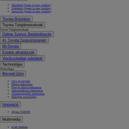
Termékek
(Opens in new window)
Ajánlatok
(Opens in new window)
Kapcsolat
(Opens in new window)
Toyota Business
Toyota Tulajdonosoknak
Toyota Tulajdonosoknak
Online Szerviz Bejelentkezés
4+ Toyota Szervizprogram
MyToyota
Eredeti alkatrészek
Vevőszolgálati ajánlatok
Technológia
Technológia
Beyond Zero
Let's go beyond
Hibrid elektromos
Plug-in hibrid elektromos
Akkumulátoros elektromos
Üzemanyagcellás elektromos
Hidrogén technológia
Innováció
Toyota T-MATE
Multimédia
eCall rendszer