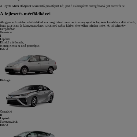
A Toyota Mirai elődjének tekinthető prototípust két, padló alá beépített hidrogéntartállyal szerelték fel.
A fejlesztés mérföldkövei
Ahogyan az korábban a hibridekkel már megtörtént, most az üzemanyagcellás hajtások forradalma előtt állunk,
hogy ez a tiszta és környezettudatos hajtásmód széles körben elterjedjen minden méret- és teljesítmény-
kategóriában.
Generáció
I
Lépések
Elindul a fejlesztés,
és megjelenik az első prototípus
Hibrid
Hidrogén
Generáció
II
Lépések
Sorozatgyártás
Hibrid