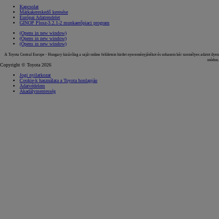
Kapcsolat
Márkakereskedő keresése
Európai Adatrendelet
GINOP Plusz-3.2.1-2 munkaerőpiaci program
(Opens in new window)
(Opens in new window)
(Opens in new window)
A Toyota Central Europe - Hungary kizárólag a saját online felületein hirdet nyereményjátékot és sohasem kér személyes adatot ilyen
módon.
Copyright © Toyota 2026
Jogi nyilatkozat
Cookie-k használata a Toyota honlapján
Adatvédelem
Akadálymentesség