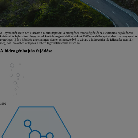
A Toyota már 1992-ben elkezdte a hibrid hajtások, a hidrogénes technológiák és az elektromos hajtásláncok
kutatását és fejlesztését. Négy évvel később megszületett az akkori RAV4 modellre épülő első üzemanyagcellás
prototípus. Bár a hibridek gyorsan megjelentek és népszerűvé is váltak, a hidrogénhajtás fejlesztése nem állt
meg, sőt időközben a Toyota a lehető legtökéletesebbre csiszolta.
A hidrogénhajtás fejődése
1992