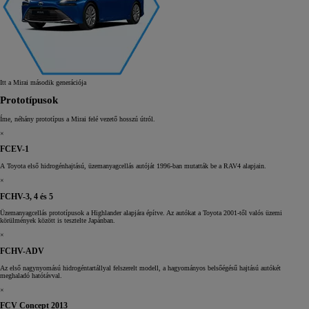
Itt a Mirai második generációja
Prototípusok
Íme, néhány prototípus a Mirai felé vezető hosszú útról.
×
FCEV-1
A Toyota első hidrogénhajtású, üzemanyagcellás autóját 1996-ban mutatták be a RAV4 alapjain.
×
FCHV-3, 4 és 5
Üzemanyagcellás prototípusok a Highlander alapjára építve. Az autókat a Toyota 2001-től valós üzemi
körülmények között is tesztelte Japánban.
×
FCHV-ADV
Az első nagynyomású hidrogéntartállyal felszerelt modell, a hagyományos belsőégésű hajtású autókét
meghaladó hatótávval.
×
FCV Concept 2013