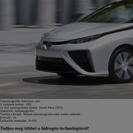
Üzemanyagcellás elektromos autó
A kutatások kezdete:
1992
Az első sorozatgyártású modell:
Toyota Mirai (2015)
Áramforrás:
üzemanyagcella
Tisztítja a levegőt. Teljesen károsanyag-kibocsátás mentes működés
Emisszió:
víz
Értékesített darabszám:
20.000
Tudjon meg többet a hidrogén technológiáról!