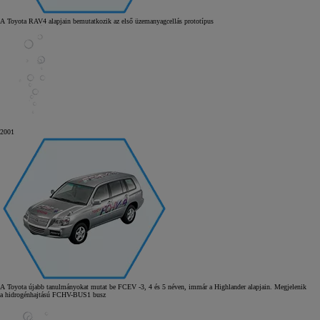
A Toyota RAV4 alapjain bemutatkozik az első üzemanyagcellás prototípus
2001
A Toyota újabb tanulmányokat mutat be FCEV -3, 4 és 5 néven, immár a Highlander alapjain. Megjelenik
a hidrogénhajtású FCHV-BUS1 busz