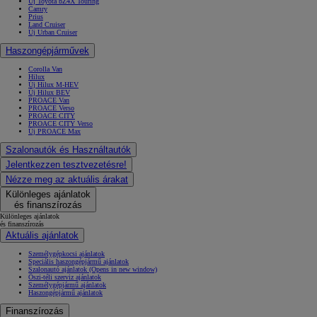
Új Toyota bZ4X Touring
Camry
Prius
Land Cruiser
Új Urban Cruiser
Haszongépjárművek
Corolla Van
Hilux
Új Hilux M-HEV
Új Hilux BEV
PROACE Van
PROACE Verso
PROACE CITY
PROACE CITY Verso
Új PROACE Max
Szalonautók és Használtautók
Jelentkezzen tesztvezetésre!
Nézze meg az aktuális árakat
Különleges ajánlatok
és finanszírozás
Különleges ajánlatok
és finanszírozás
Aktuális ajánlatok
Személygépkocsi ajánlatok
Speciális haszongépjármű ajánlatok
Szalonautó ajánlatok
(Opens in new window)
Őszi-téli szerviz ajánlatok
Személygépjármű ajánlatok
Haszongépjármű ajánlatok
Finanszírozás